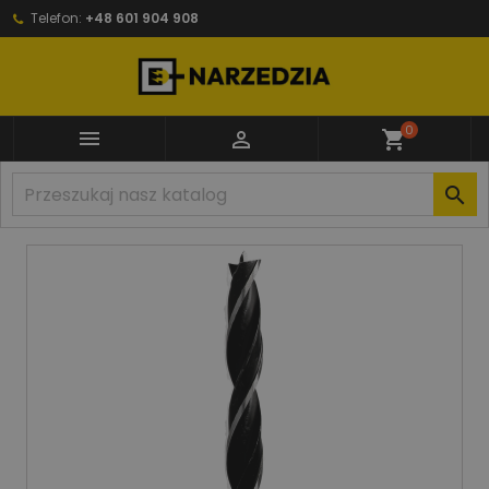
Telefon:
+48 601 904 908
0


shopping_cart
