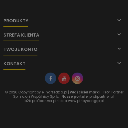

PRODUKTY

STREFA KLIENTA

TWOJE KONTO

KONTAKT
© 2026 Copyright by
e-narzedzia.pl
|
Właściciel marki
– Profi Partner
Sp. z o.o. i Wspólnicy Sp. k. |
Nasze portale
:
profipartner.pl
·
b2b.profipartner.pl
·
leica.waw.pl
·
bycongrp.pl