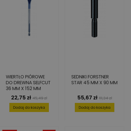
WIERTŁO PIÓROWE
SEDNIKI FORSTNER
DO DREWNA SELFCUT
STAR 45 MM X 90 MM
36 MM X 152 MM
22,75 zł
55,67 zł
Cena
Cena
Cena
Cena
45,49 zł
111,34 zł
podstawowa
podstawowa
Dodaj do koszyka
Dodaj do koszyka