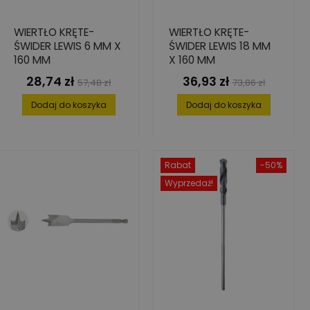
WIERTŁO KRĘTE-
WIERTŁO KRĘTE-
ŚWIDER LEWIS 6 MM X
ŚWIDER LEWIS 18 MM
160 MM
X 160 MM
28,74 zł
36,93 zł
Cena
Cena
Cena
Cena
57,48 zł
73,86 zł
podstawowa
podstawowa
Dodaj do koszyka
Dodaj do koszyka
Rabat
-50%
Wyprzedaż!