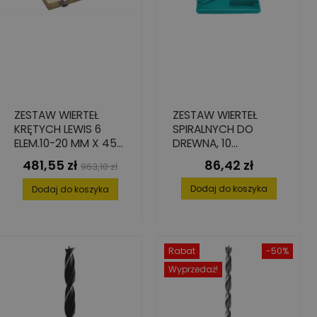
ZESTAW WIERTEŁ
ZESTAW WIERTEŁ
KRĘTYCH LEWIS 6
SPIRALNYCH DO
ELEM.10-20 MM X 450
DREWNA, 10
MM
ELEMENTÓW, 3-12 MM
481,55 zł
86,42 zł
Cena
Cena
Cena
963,10 zł
podstawowa
Dodaj do koszyka
Dodaj do koszyka
Rabat
-50%
Wyprzedaż!