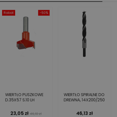
Rabat
-50%
WIERTŁO PUSZKOWE
WIERTŁO SPIRALNE DO
D.35X57 S.10 LH
DREWNA, 14X200/250
23,05 zł
46,13 zł
Cena
Cena
Cena
46,10 zł