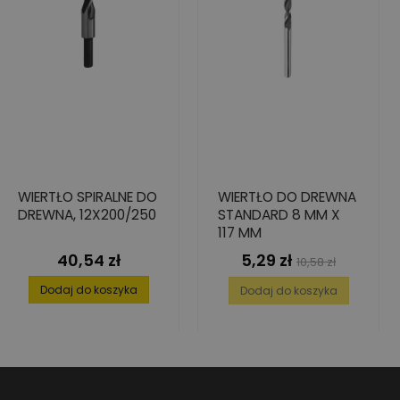
WIERTŁO SPIRALNE DO
WIERTŁO DO DREWNA
DREWNA, 12X200/250
STANDARD 8 MM X
117 MM
40,54 zł
5,29 zł
Cena
Cena
Cena
10,58 zł
podstawowa
Dodaj do koszyka
Dodaj do koszyka