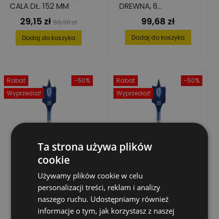
CALA DŁ. 152 MM
DREWNA, 6
ELEMENTÓW,10-25
29,15 zł
99,68 zł
Cena
Cena
Cena
58,30 zł
MM
podstawowa
Dodaj do koszyka
Dodaj do koszyka
Rabat
-50%
Rabat
-50%
Wyprzedaż!
Wyprzedaż!
Ta strona używa plików
cookie
Używamy plików cookie w celu
personalizacji treści, reklam i analizy
naszego ruchu. Udostępniamy również
informacje o tym, jak korzystasz z naszej