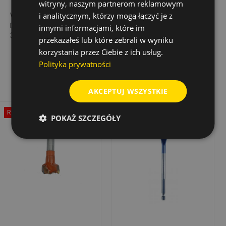
witryny, naszym partnerom reklamowym
WIERTŁO PIÓROWE
WIERTŁO PIÓROWE
i analitycznym, którzy mogą łączyć je z
DO DREWNA SELFCUT
DO DREWNA SELFCUT
innymi informacjami, które im
32 MM X 152 MM
22 MM X 400 MM
przekazałeś lub które zebrali w wyniku
21,77 zł
28,90 zł
Cena
Cena
Cena
Cena
korzystania przez Ciebie z ich usług.
43,55 zł
57,79 zł
podstawowa
podstawowa
Polityka prywatności
Dodaj do koszyka
Dodaj do koszyka
AKCEPTUJ WSZYSTKIE
Rabat
-50%
Rabat
-50%
POKAŻ SZCZEGÓŁY
Wyprzedaż!