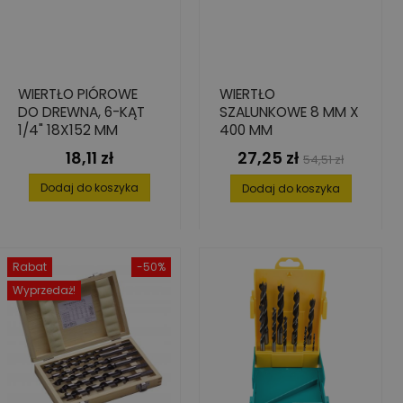
WIERTŁO PIÓROWE
WIERTŁO
DO DREWNA, 6-KĄT
SZALUNKOWE 8 MM X
1/4" 18X152 MM
400 MM
18,11 zł
27,25 zł
Cena
Cena
Cena
54,51 zł
podstawowa
Dodaj do koszyka
Dodaj do koszyka
Rabat
-50%
Wyprzedaż!