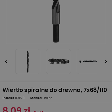


Wiertło spiralne do drewna, 7x68/110
Indeks
11915 3
Marka
Heller
8,09 zł