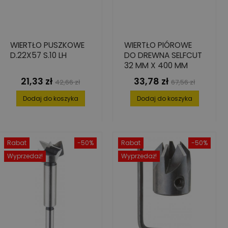
WIERTŁO PUSZKOWE
WIERTŁO PIÓROWE
D.22X57 S.10 LH
DO DREWNA SELFCUT
32 MM X 400 MM
21,33 zł
33,78 zł
Cena
Cena
Cena
Cena
42,66 zł
67,56 zł
podstawowa
podstawowa
Dodaj do koszyka
Dodaj do koszyka
Rabat
-50%
Rabat
-50%
Wyprzedaż!
Wyprzedaż!