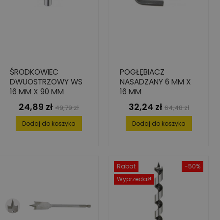
ŚRODKOWIEC
POGŁĘBIACZ
DWUOSTRZOWY WS
NASADZANY 6 MM X
16 MM X 90 MM
16 MM
24,89 zł
32,24 zł
Cena
Cena
Cena
Cena
49,79 zł
64,48 zł
podstawowa
podstawowa
Dodaj do koszyka
Dodaj do koszyka
Rabat
-50%
Wyprzedaż!