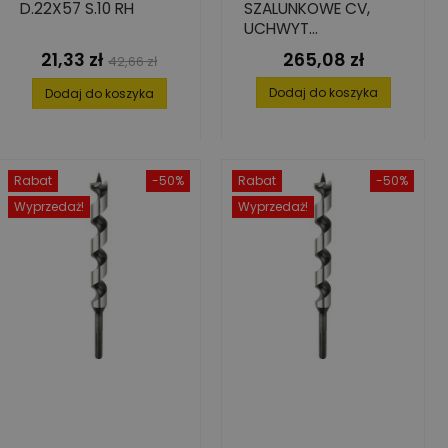
D.22X57 S.10 RH
SZALUNKOWE CV,
UCHWYT
CYLINDRYCZNY,
21,33 zł
265,08 zł
Cena
Cena
Cena
42,66 zł
26X550/600
podstawowa
Dodaj do koszyka
Dodaj do koszyka
Rabat
-50%
Rabat
-50%
Wyprzedaż!
Wyprzedaż!