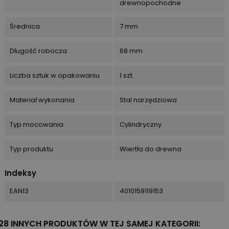
drewnopochodne
Średnica
7 mm
Długość robocza
68 mm
Liczba sztuk w opakowaniu
1 szt.
Materiał wykonania
Stal narzędziowa
Typ mocowania
Cylindryczny
Typ produktu
Wiertła do drewna
Indeksy
EAN13
4010159119153
28 INNYCH PRODUKTÓW W TEJ SAMEJ KATEGORII: