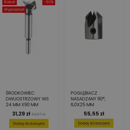
Rabat
-50%
Wyprzedaż!
ŚRODKOWIEC
POGŁĘBIACZ
DWUOSTRZOWY WS
NASADZANY 90°,
24 MM X90 MM
6,0X25 MM
31,29 zł
55,55 zł
Cena
Cena
Cena
62,57 zł
podstawowa
Dodaj do koszyka
Dodaj do koszyka