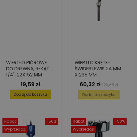
WIERTŁO PIÓROWE
WIERTŁO KRĘTE-
DO DREWNA, 6-KĄT
ŚWIDER LEWIS 24 MM
1/4", 22X152 MM
X 235 MM
19,59 zł
60,32 zł
Cena
Cena
Cena
120,65 zł
podstawowa
Dodaj do koszyka
Dodaj do koszyka
Rabat
-50%
Rabat
-50%
Wyprzedaż!
Wyprzedaż!