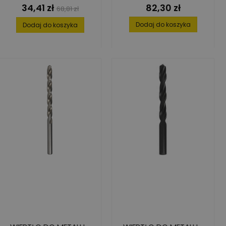
34,41 zł
82,30 zł
Cena
Cena
Cena
68,81 zł
podstawowa
Dodaj do koszyka
Dodaj do koszyka