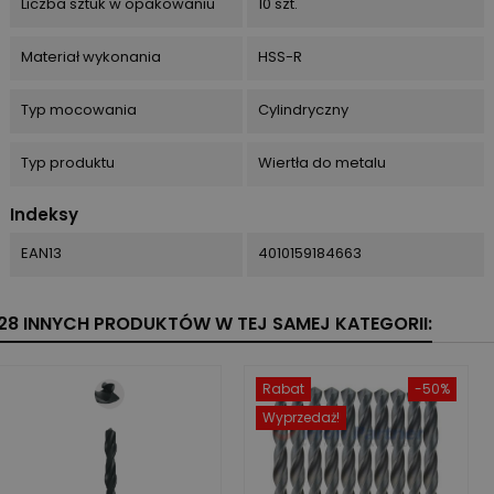
Liczba sztuk w opakowaniu
10 szt.
Materiał wykonania
HSS-R
Typ mocowania
Cylindryczny
Typ produktu
Wiertła do metalu
Indeksy
EAN13
4010159184663
28 INNYCH PRODUKTÓW W TEJ SAMEJ KATEGORII:
Rabat
-50%
Wyprzedaż!