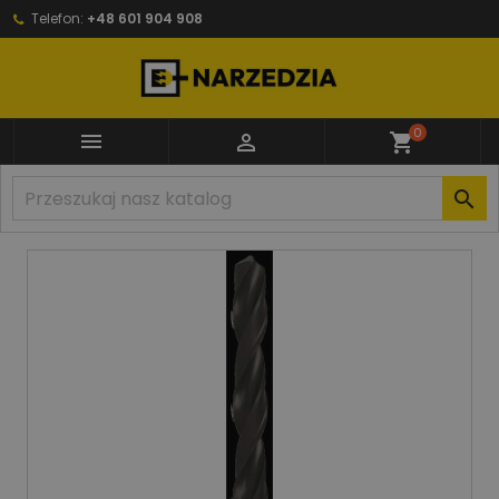
Telefon:
+48 601 904 908
0


shopping_cart
