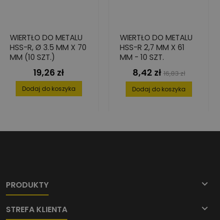
WIERTŁO DO METALU
WIERTŁO DO METALU
HSS-R, Ø 3.5 MM X 70
HSS-R 2,7 MM X 61
MM (10 SZT.)
MM - 10 SZT.
19,26 zł
8,42 zł
Cena
Cena
Cena
16,83 zł
podstawowa
Dodaj do koszyka
Dodaj do koszyka

PRODUKTY

STREFA KLIENTA