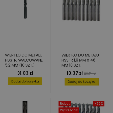
WIERTŁO DO METALU
WIERTŁO DO METALU
HSS-R, WALCOWANE,
HSS-R 1,9 MM X 46
5,2 MM (10 SZT.)
MM 10 SZT.
31,03 zł
10,37 zł
Cena
Cena
Cena
20,74 zł
podstawowa
Dodaj do koszyka
Dodaj do koszyka
Rabat
-50%
Wyprzedaż!