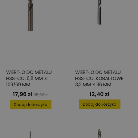
WIERTŁO DO METALU
WIERTŁO DO METALU
HSS-CO, 6,8 MM X
HSS-CO, KOBALTOWE
109/69 MM
3,2 MM X 36 MM
17,96 zł
12,40 zł
Cena
Cena
Cena
35,93 zł
podstawowa
Dodaj do koszyka
Dodaj do koszyka