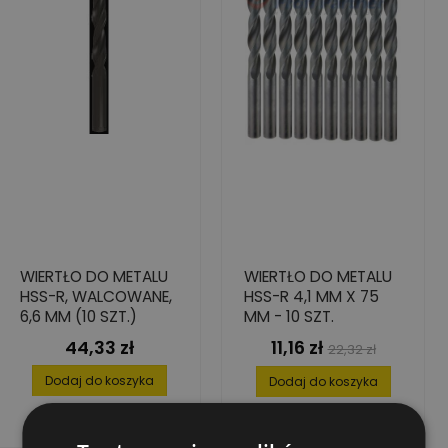
WIERTŁO DO METALU
WIERTŁO DO METALU
HSS-R, WALCOWANE,
HSS-R 4,1 MM X 75
6,6 MM (10 SZT.)
MM - 10 SZT.
44,33 zł
11,16 zł
Cena
Cena
Cena
22,32 zł
podstawowa
Dodaj do koszyka
Dodaj do koszyka