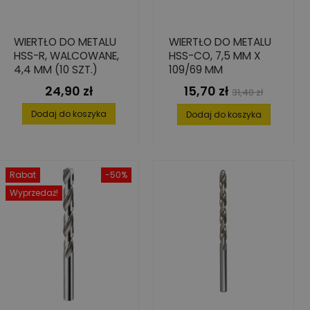
WIERTŁO DO METALU
WIERTŁO DO METALU
HSS-R, WALCOWANE,
HSS-CO, 7,5 MM X
4,4 MM (10 SZT.)
109/69 MM
24,90 zł
15,70 zł
Cena
Cena
Cena
31,40 zł
podstawowa
Dodaj do koszyka
Dodaj do koszyka
Rabat
-50%
Wyprzedaż!