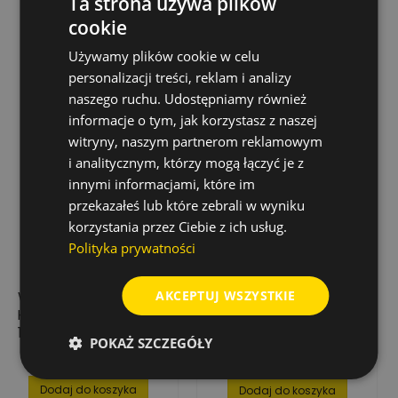
Ta strona używa plików
Rabat
-50%
cookie
Wyprzedaż!
Używamy plików cookie w celu
personalizacji treści, reklam i analizy
naszego ruchu. Udostępniamy również
informacje o tym, jak korzystasz z naszej
witryny, naszym partnerom reklamowym
i analitycznym, którzy mogą łączyć je z
innymi informacjami, które im
przekazałeś lub które zebrali w wyniku
korzystania przez Ciebie z ich usług.
Polityka prywatności
AKCEPTUJ WSZYSTKIE
WIERTŁO DO METALU
WIERTŁO DO METALU
HSS-R, Ø 7.2 MM X
HSS-R 9,4 MM X 125
109 MM (10 SZT.)
MM - 5 SZT.
POKAŻ SZCZEGÓŁY
49,95 zł
25,51 zł
Cena
Cena
Cena
51,02 zł
podstawowa
Dodaj do koszyka
Dodaj do koszyka