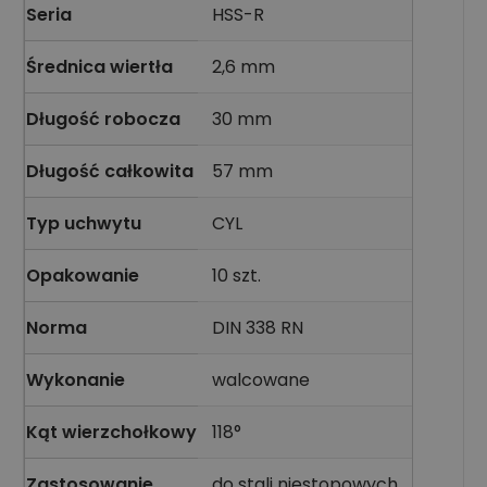
Seria
HSS-R
Średnica wiertła
2,6 mm
Długość robocza
30 mm
Długość całkowita
57 mm
Typ uchwytu
CYL
Opakowanie
10 szt.
Norma
DIN 338 RN
Wykonanie
walcowane
Kąt wierzchołkowy
118°
Zastosowanie
do stali niestopowych