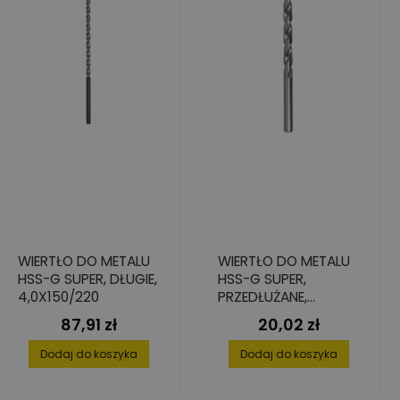
WIERTŁO DO METALU
WIERTŁO DO METALU
HSS-G SUPER, DŁUGIE,
HSS-G SUPER,
4,0X150/220
PRZEDŁUŻANE,
7,0X102/156
87,91 zł
20,02 zł
Cena
Cena
Dodaj do koszyka
Dodaj do koszyka