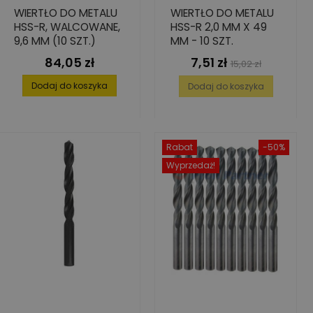
WIERTŁO DO METALU
WIERTŁO DO METALU
HSS-R, WALCOWANE,
HSS-R 2,0 MM X 49
9,6 MM (10 SZT.)
MM - 10 SZT.
84,05 zł
7,51 zł
Cena
Cena
Cena
15,02 zł
podstawowa
Dodaj do koszyka
Dodaj do koszyka
Rabat
-50%
Wyprzedaż!