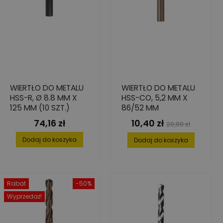
WIERTŁO DO METALU
WIERTŁO DO METALU
HSS-R, Ø 8.8 MM X
HSS-CO, 5,2 MM X
125 MM (10 SZT.)
86/52 MM
74,16 zł
10,40 zł
Cena
Cena
Cena
20,80 zł
podstawowa
Dodaj do koszyka
Dodaj do koszyka
Rabat
-50%
Wyprzedaż!