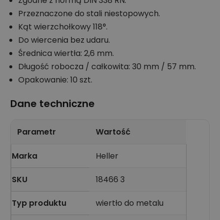
Zgodne z normą DIN 338 RN.
Przeznaczone do stali niestopowych.
Kąt wierzchołkowy 118°.
Do wiercenia bez udaru.
Średnica wiertła: 2,6 mm.
Długość robocza / całkowita: 30 mm / 57 mm.
Opakowanie: 10 szt.
Dane techniczne
Parametr
Wartość
Marka
Heller
SKU
18466 3
Typ produktu
wiertło do metalu