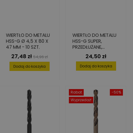
WIERTŁO DO METALU
WIERTŁO DO METALU
HSS-G Ø 4,5 X 80 X
HSS-G SUPER,
47 MM - 10 SZT.
PRZEDŁUŻANE,
8,5X109/165
27,48 zł
24,50 zł
Cena
Cena
Cena
54,96 zł
podstawowa
Dodaj do koszyka
Dodaj do koszyka
Rabat
-50%
Wyprzedaż!