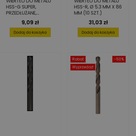
WIERTŁO DO METALU
WIERTŁO DO METALU
HSS-G SUPER,
HSS-R, Ø 5.3 MM X 86
PRZEDŁUŻANE,
MM (10 SZT.)
4,0X78/119
9,09 zł
31,03 zł
Cena
Cena
Dodaj do koszyka
Dodaj do koszyka
Rabat
-50%
Wyprzedaż!