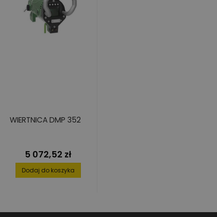
WIERTNICA DMP 352
5 072,52 zł
Cena
Dodaj do koszyka