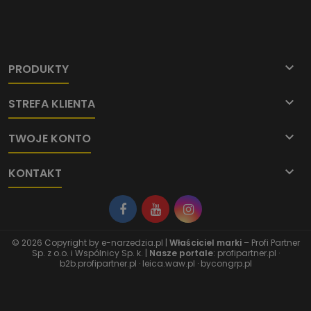

PRODUKTY

STREFA KLIENTA

TWOJE KONTO

KONTAKT
© 2026 Copyright by
e-narzedzia.pl
|
Właściciel marki
– Profi Partner
Sp. z o.o. i Wspólnicy Sp. k. |
Nasze portale
:
profipartner.pl
·
b2b.profipartner.pl
·
leica.waw.pl
·
bycongrp.pl