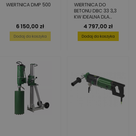
WIERTNICA DMP 500
WIERTNICA DO
BETONU DBC 33 3,3
KW IDEALNA DLA
WYPOŻYCZALNI
6 150,00 zł
4 797,00 zł
Cena
Cena
Dodaj do koszyka
Dodaj do koszyka