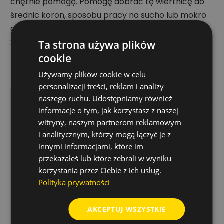
chętnie pomogę. Pomogę dobrać tę wiertnicę do
średnic koron, sposobu pracy na sucho lub mokro
oraz do odpowiedniego statywu DSP-162 lub DSP-
252.
Ta strona używa plików
cookie
Dane techniczne
Używamy plików cookie w celu
personalizacji treści, reklam i analizy
Parametr
Wartość
naszego ruchu. Udostępniamy również
informacje o tym, jak korzystasz z naszej
Model
DB-162P
witryny, naszym partnerom reklamowym
i analitycznym, którzy mogą łączyć je z
Numer artykułu
1223162
innymi informacjami, które im
przekazałeś lub które zebrali w wyniku
Moc
2200 W
korzystania przez Ciebie z ich usług.
Polityka prywatności
Napięcie
230 V / 120 V
AKCEPTUJ WSZYSTKIE
Natężenie
10 A / 15 A