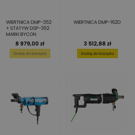
WIERTNICA DMP-352
WIERTNICA DMP-162D
+ STATYW DSP-352
MARKI BYCON
8 979,00 zł
3 512,88 zł
Cena
Cena
Dodaj do koszyka
Dodaj do koszyka