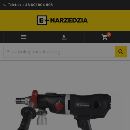
Telefon:
+48 601 904 908
0


shopping_cart
