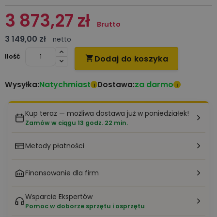
3 873,27 zł
Brutto
3 149,00 zł
netto
Ilość
Dodaj do koszyka

Natychmiast
za darmo
Wysyłka:
Dostawa:
i
i
Kup teraz — możliwa dostawa już w poniedziałek!
Zamów w ciągu 13 godz. 22 min.
Metody płatności
Finansowanie dla firm
Wsparcie Ekspertów
Pomoc w doborze sprzętu i osprzętu