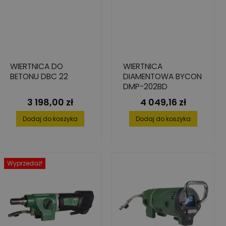
WIERTNICA DO
WIERTNICA
BETONU DBC 22
DIAMENTOWA BYCON
DMP-202BD
3 198,00 zł
4 049,16 zł
Cena
Cena
Dodaj do koszyka
Dodaj do koszyka
Wyprzedaż!