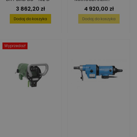
BYCON DB-202D
3 862,20 zł
4 920,00 zł
Cena
Cena
Dodaj do koszyka
Dodaj do koszyka
Wyprzedaż!