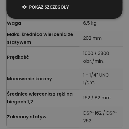
POKAŻ SZCZEGÓŁY
Częstotliwość
50-60 Hz
Waga
6,5 kg
Maks. średnica wiercenia ze
202 mm
statywem
1600 / 3800
Prędkość
obr./min.
1 - 1/4" UNC
Mocowanie korony
1/2"G
Średnice wiercenia z ręki na
162 / 82 mm
biegach 1,2
DSP-162 / DSP-
Zalecany statyw
252