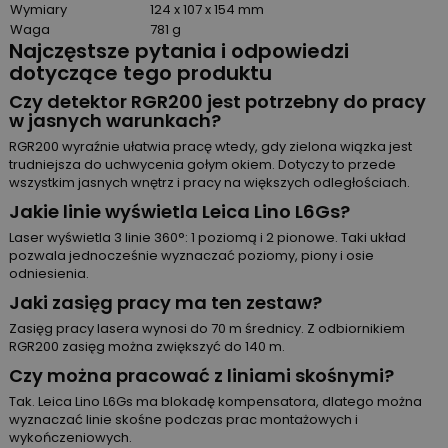
Wymiary
124 x 107 x 154 mm
Waga
781 g
Najczęstsze pytania i odpowiedzi
dotyczące tego produktu
Czy detektor RGR200 jest potrzebny do pracy
w jasnych warunkach?
RGR200 wyraźnie ułatwia pracę wtedy, gdy zielona wiązka jest
trudniejsza do uchwycenia gołym okiem. Dotyczy to przede
wszystkim jasnych wnętrz i pracy na większych odległościach.
Jakie linie wyświetla Leica Lino L6Gs?
Laser wyświetla 3 linie 360°: 1 poziomą i 2 pionowe. Taki układ
pozwala jednocześnie wyznaczać poziomy, piony i osie
odniesienia.
Jaki zasięg pracy ma ten zestaw?
Zasięg pracy lasera wynosi do 70 m średnicy. Z odbiornikiem
RGR200 zasięg można zwiększyć do 140 m.
Czy można pracować z liniami skośnymi?
Tak. Leica Lino L6Gs ma blokadę kompensatora, dlatego można
wyznaczać linie skośne podczas prac montażowych i
wykończeniowych.