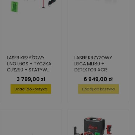
LASER KRZYŻOWY
LASER KRZYŻOWY
LINO L6GS + TYCZKA
LEICA ML180 +
CLR290 + STATYW
DETEKTOR XCR
TRI105
3 799,00 zł
6 949,00 zł
Cena
Cena
Dodaj do koszyka
Dodaj do koszyka