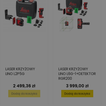
LASER KRZYŻOWY
LASER KRZYŻOWY
LINO L2P5G
LINO L6G-1+DETEKTOR
RGR200
2 499,36 zł
3 999,00 zł
Cena
Cena
Dodaj do koszyka
Dodaj do koszyka