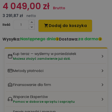
4 049,00 zł
Brutto
3 291,87 zł
netto
Ilość
Dodaj do koszyka

Następnego dnia
za darmo
Wysyłka:
Dostawa:
i
i
Kup teraz — wyślemy w poniedziałek
Możesz złożyć zamówienie już dziś.
Metody płatności
Finansowanie dla firm
Wsparcie Ekspertów
Pomoc w doborze sprzętu i osprzętu
Serwis narzędzi i maszyn