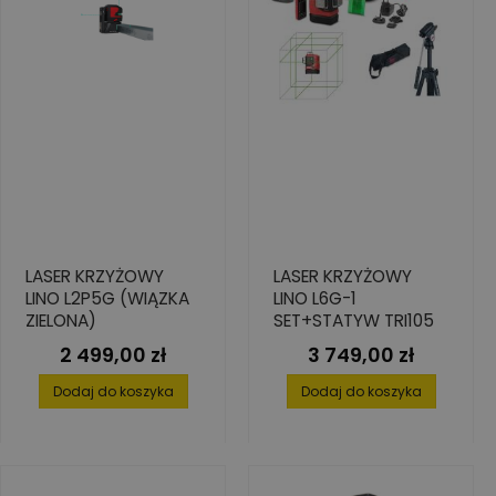
LASER KRZYŻOWY
LASER KRZYŻOWY
LINO L2P5G (WIĄZKA
LINO L6G-1
ZIELONA)
SET+STATYW TRI105
2 499,00 zł
3 749,00 zł
Cena
Cena
Dodaj do koszyka
Dodaj do koszyka