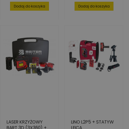
Dodaj do koszyka
Dodaj do koszyka
LASER KRZYŻOWY
LINO L2P5 + STATYW
BART 3D (3X360) +
LEICA