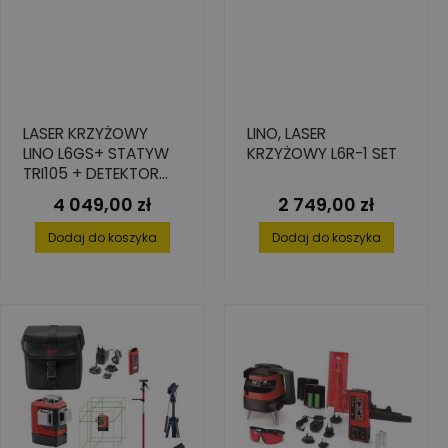
LASER KRZYŻOWY
LINO, LASER
LINO L6GS+ STATYW
KRZYŻOWY L6R-1 SET
TRI105 + DETEKTOR
RGR200
4 049,00 zł
2 749,00 zł
Cena
Cena
Dodaj do koszyka
Dodaj do koszyka