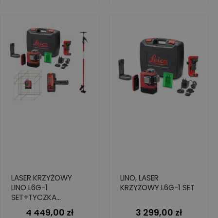
LASER KRZYŻOWY
LINO, LASER
LINO L6G-1
KRZYŻOWY L6G-1 SET
SET+TYCZKA
CLR290+DETEKTOR
4 449,00 zł
3 299,00 zł
Cena
Cena
RGR200