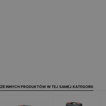
Klasa szczelności
IP54
Kolor wiązki
zielona
Samopoziomowanie
Tak
Typ lasera
krzyżowy
Typ produktu
Lasery krzyżowe / liniowe /
punktowe
Zasilanie
Li-Ion
Zasięg z odbiornikiem
140 m
28 INNYCH PRODUKTÓW W TEJ SAMEJ KATEGORII: