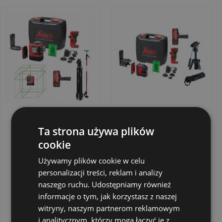
Ta strona używa plików
cookie
Używamy plików cookie w celu
personalizacji treści, reklam i analizy
LASER KRZYŻOWY
LASER KRZYŻOWY
LINO L6G-1
LINO L2P5G (WIĄZKA
naszego ruchu. Udostępniamy również
SET+STATYW
ZIELONA) + STATYW
informacje o tym, jak korzystasz z naszej
TRI105+TYCZKA CLR
LEICA TRI105+
4 899,00 zł
3 500,00 zł
Cena
Cena
witryny, naszym partnerom reklamowym
290+DETEKTOR
ODBIORNIK LEICA
i analitycznym, którzy mogą łączyć je z