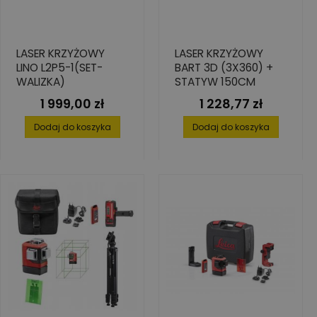
LASER KRZYŻOWY
LASER KRZYŻOWY
LINO L2P5-1(SET-
BART 3D (3X360) +
WALIZKA)
STATYW 150CM
1 999,00 zł
1 228,77 zł
Cena
Cena
Dodaj do koszyka
Dodaj do koszyka