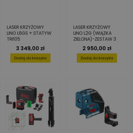
LASER KRZYŻOWY
LASER KRZYŻOWY
LINO L6GS + STATYW
LINO L2G (WIĄZKA
TRI105
ZIELONA)-ZESTAW 3
3 349,00 zł
2 950,00 zł
Cena
Cena
Dodaj do koszyka
Dodaj do koszyka