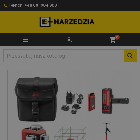
Telefon:
+48 601 904 908
0


shopping_cart
