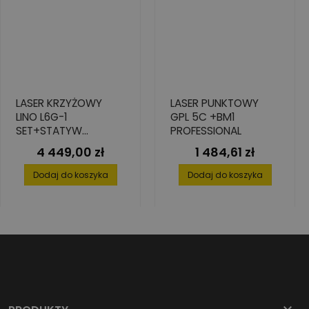
LASER KRZYŻOWY
LASER PUNKTOWY
LINO L6G-1
GPL 5C +BM1
SET+STATYW
PROFESSIONAL
TRI105+DETEKTOR
4 449,00 zł
1 484,61 zł
Cena
Cena
RGR200
Dodaj do koszyka
Dodaj do koszyka