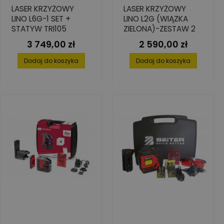
LASER KRZYŻOWY
LASER KRZYŻOWY
LINO L6G-1 SET +
LINO L2G (WIĄZKA
STATYW TRI105
ZIELONA)-ZESTAW 2
3 749,00 zł
2 590,00 zł
Cena
Cena
Dodaj do koszyka
Dodaj do koszyka