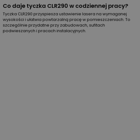
Co daje tyczka CLR290 w codziennej pracy?
Tyczka CLR290 przyspiesza ustawienie lasera na wymaganej
wysokości i ułatwia powtarzalną pracę w pomieszczeniach. To
szczególnie przydatne przy zabudowach, sufitach
podwieszanych i pracach instalacyjnych.
Zasięg pracy
70 m
Model
LINO L6GS
Dokładność
1 l
Elementy zestawu
statyw, odbiornik, akumulator,
ładowarka, baterie