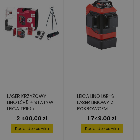
LASER KRZYŻOWY
LEICA LINO L6R-S
LINO L2P5 + STATYW
LASER LINIOWY Z
LEICA TRI105
POKROWCEM
2 400,00 zł
1 749,00 zł
Cena
Cena
Dodaj do koszyka
Dodaj do koszyka