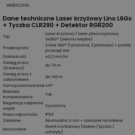
widoczna.
Dane techniczne Laser krzyżowy Lino L6Gs
+ Tyczka CLR290 + Detektor RGR200
Laser krzyżowy / laser płaszczyznowy
Typ
3x360° (zielona wiązka)
3 linie 360° (1 pozioma, 2 pionowe) + punkty
Projekcja linii
przecięć linii
Dokładność
±0,2 mm/m
Zasięg pracy
do 70 m
(średnica)
Zasięg pracy z
do 140 m
odbiornikiem
Samopoziomowanie
±4°
Blokada
Tak
kompensatora
Regulacja natężenia
3 poziomy
wiązki
Klasa odporności
IP54
Zasilanie
Akumulator Li-Ion + zasobnik na baterie
Gwint montażowy (statyw / tyczka /
Mocowanie
uchwyty)