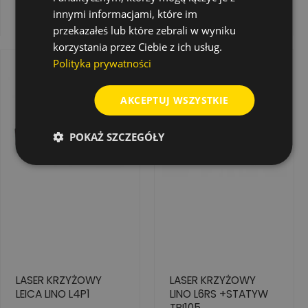
RGR200
RGR200
Dodaj do koszyka
Dodaj do koszyka
innymi informacjami, które im
przekazałeś lub które zebrali w wyniku
korzystania przez Ciebie z ich usług.
Polityka prywatności
AKCEPTUJ WSZYSTKIE
POKAŻ SZCZEGÓŁY
LASER KRZYŻOWY
LASER KRZYŻOWY
LEICA LINO L4P1
LINO L6RS +STATYW
TRI105