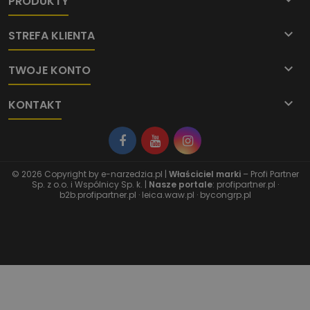

PRODUKTY

STREFA KLIENTA

TWOJE KONTO

KONTAKT
© 2026 Copyright by
e-narzedzia.pl
|
Właściciel marki
– Profi Partner
Sp. z o.o. i Wspólnicy Sp. k. |
Nasze portale
:
profipartner.pl
·
b2b.profipartner.pl
·
leica.waw.pl
·
bycongrp.pl