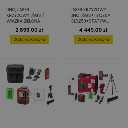
LINO, LASER
LASER KRZYŻOWY
KRZYŻOWY L6GS-1 -
LINO L6GS+TYCZKA
WIĄZKA ZIELONA
CLR290+STATYW
TRI105+DETEKTOR
2 899,00 zł
4 449,00 zł
Cena
Cena
RGR200
Dodaj do koszyka
Dodaj do koszyka