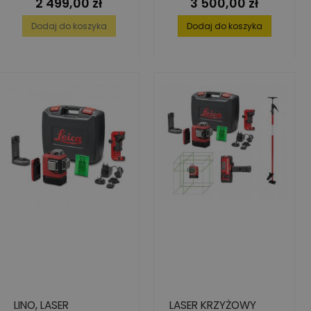
2 499,00 zł
3 500,00 zł
Cena
Cena
ODBIORNIK LEICA
RGR200
Dodaj do koszyka
Dodaj do koszyka
LINO, LASER
LASER KRZYŻOWY