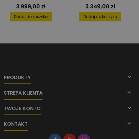
3 999,00 zł
3 349,00 zł
Cena
Cena
Dodaj do koszyka
Dodaj do koszyka

PRODUKTY

STREFA KLIENTA

TWOJE KONTO

KONTAKT