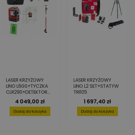
LASER KRZYŻOWY
LASER KRZYŻOWY
LINO L6GS+TYCZKA
LINO L2 SET+STATYW
CLR290+DETEKTOR
TRI105
RGR200
4 049,00 zł
1 697,40 zł
Cena
Cena
Dodaj do koszyka
Dodaj do koszyka