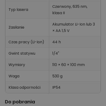
Czerwony, 635 nm,
Typ lasera
klasa II
Akumulator Li-Ion lub 3
Zasilanie
× AA 1,5 V
Czas pracy (Li-Ion)
44 h
Gwint statywu
1/4"
Wymiary
110 × 60 × 100 mm
Waga
530 g
Klasa odporności
IP54
Do pobrania