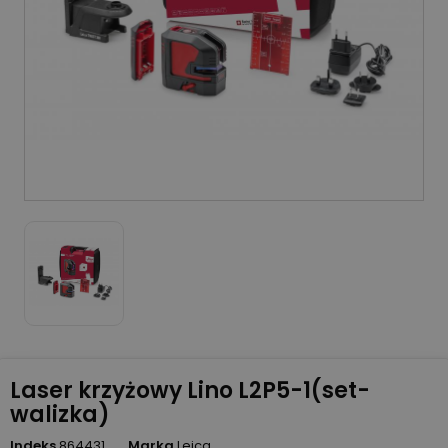
Laser krzyżowy Lino L2P5-1(set-
walizka)
Indeks
864431
Marka
Leica