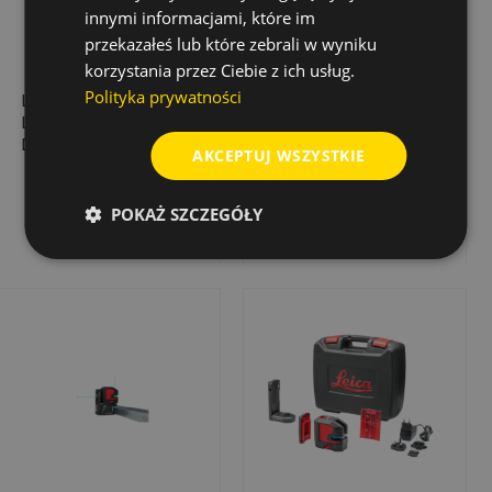
innymi informacjami, które im
przekazałeś lub które zebrali w wyniku
korzystania przez Ciebie z ich usług.
Polityka prywatności
LASER KRZYŻOWY
LASER KRZYŻOWY
LEICA ML180 +
LINO L2P5 + STATYW
DETEKTOR XCR
LEICA TRI105
AKCEPTUJ WSZYSTKIE
6 949,00 zł
2 400,00 zł
Cena
Cena
POKAŻ SZCZEGÓŁY
Dodaj do koszyka
Dodaj do koszyka