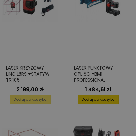
LASER KRZYŻOWY
LASER PUNKTOWY
LINO L6RS +STATYW
GPL 5C +BM1
TRI105
PROFESSIONAL
2 199,00 zł
1 484,61 zł
Cena
Cena
Dodaj do koszyka
Dodaj do koszyka