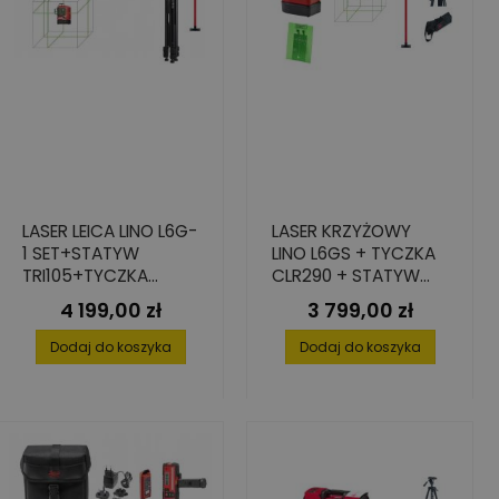
LASER LEICA LINO L6G-
LASER KRZYŻOWY
1 SET+STATYW
LINO L6GS + TYCZKA
TRI105+TYCZKA
CLR290 + STATYW
CLR290
TRI105
4 199,00 zł
3 799,00 zł
Cena
Cena
Dodaj do koszyka
Dodaj do koszyka