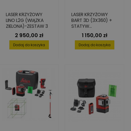
LASER KRZYŻOWY
LASER KRZYŻOWY
LINO L2G (WIĄZKA
BART 3D (3X360) +
ZIELONA)-ZESTAW 3
STATYW
150CM+GŁOWICA
2 950,00 zł
1 150,00 zł
Cena
Cena
OBROTOWA
Dodaj do koszyka
Dodaj do koszyka