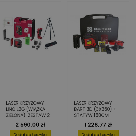
LASER KRZYŻOWY
LASER KRZYŻOWY
LINO L2G (WIĄZKA
BART 3D (3X360) +
ZIELONA)-ZESTAW 2
STATYW 150CM
2 590,00 zł
1 228,77 zł
Cena
Cena
Dodaj do koszyka
Dodaj do koszyka