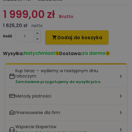
1 999,00 zł
Brutto
1 625,20 zł
netto
Ilość
Dodaj do koszyka

Natychmiast
za darmo
Wysyłka:
Dostawa:
i
i
Kup teraz — wyślemy w następnym dniu
roboczym
Zamówienie przygotujemy do wysyłki jutro.
Metody płatności
Finansowanie dla firm
Wsparcie Ekspertów