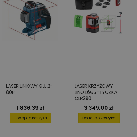
LASER LINIOWY GLL 2-
LASER KRZYŻOWY
80P
LINO L6GS+TYCZKA
CLR290
1 836,39 zł
3 349,00 zł
Cena
Cena
Dodaj do koszyka
Dodaj do koszyka