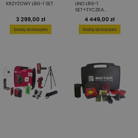
KRZYŻOWY L6G-1 SET
LINO L6G-1
SET+TYCZKA
CLR290+DETEKTOR
3 299,00 zł
4 449,00 zł
Cena
Cena
RGR200
Dodaj do koszyka
Dodaj do koszyka