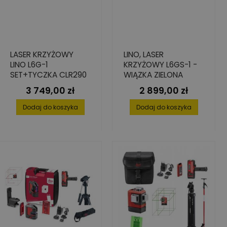
LASER KRZYŻOWY
LINO, LASER
LINO L6G-1
KRZYŻOWY L6GS-1 -
SET+TYCZKA CLR290
WIĄZKA ZIELONA
3 749,00 zł
2 899,00 zł
Cena
Cena
Dodaj do koszyka
Dodaj do koszyka