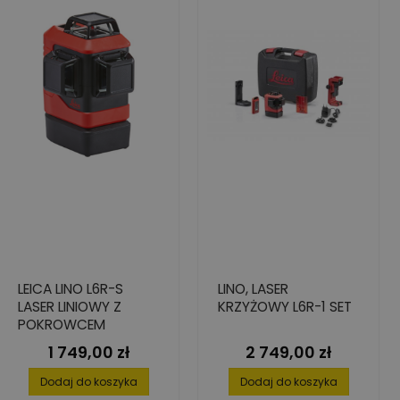
LEICA LINO L6R-S
LINO, LASER
LASER LINIOWY Z
KRZYŻOWY L6R-1 SET
POKROWCEM
1 749,00 zł
2 749,00 zł
Cena
Cena
Dodaj do koszyka
Dodaj do koszyka