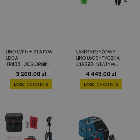
LINO L2P5 + STATYW
LASER KRZYŻOWY
LEICA
LINO L6GS+TYCZKA
TRI105+ODBIORNIK
CLR290+STATYW
LEICA RGR200
TRI105+DETEKTOR
3 200,00 zł
4 449,00 zł
Cena
Cena
RGR200
Dodaj do koszyka
Dodaj do koszyka