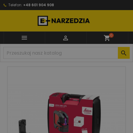
Telefon:
+48 601 904 908
0


shopping_cart
