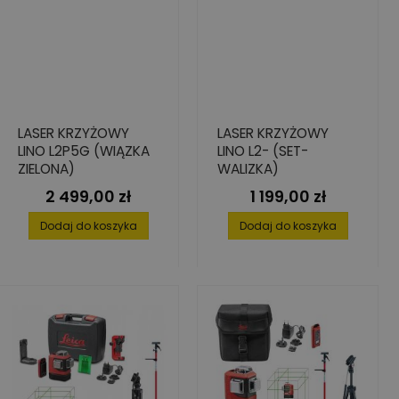
LASER KRZYŻOWY
LASER KRZYŻOWY
LINO L2P5G (WIĄZKA
LINO L2- (SET-
ZIELONA)
WALIZKA)
2 499,00 zł
1 199,00 zł
Cena
Cena
Dodaj do koszyka
Dodaj do koszyka