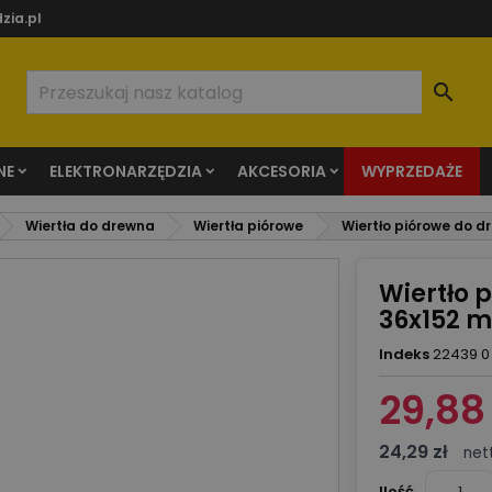
zia.pl

NE
ELEKTRONARZĘDZIA
AKCESORIA
WYPRZEDAŻE
Wiertła do drewna
Wiertła piórowe
Wiertło piórowe do d
Wiertło 
36x152 
Indeks
22439 0
29,88 
24,29 zł
net
Ilość