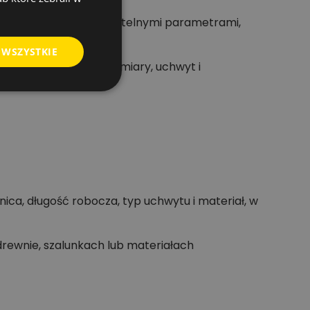
ujesz akcesorium z czytelnymi parametrami,
 WSZYSTKIE
 drewnem. Czytelne wymiary, uchwyt i
ica, długość robocza, typ uchwytu i materiał, w
drewnie, szalunkach lub materiałach