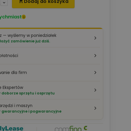
Dodaj do koszyka

ychmiast
i
z — wyślemy w poniedziałek
łożyć zamówienie już dziś.
płatności
anie dla firm
e Ekspertów
doborze sprzętu i osprzętu
arzędzi i maszyn
 gwarancyjne i pogwarancyjne