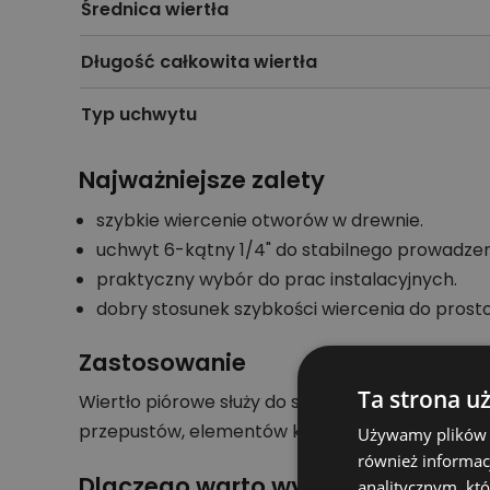
Średnica wiertła
Długość całkowita wiertła
Typ uchwytu
Najważniejsze zalety
szybkie wiercenie otworów w drewnie.
uchwyt 6-kątny 1/4" do stabilnego prowadzen
praktyczny wybór do prac instalacyjnych.
dobry stosunek szybkości wiercenia do prosto
Zastosowanie
Ta strona u
Wiertło piórowe służy do szybkiego wykonywani
przepustów, elementów konstrukcyjnych i pra
Używamy plików co
również informac
Dlaczego warto wybrać Heller
analitycznym, któ