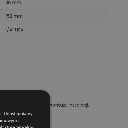
36 mm
152 mm
1/4" HEX
st praktyczne przy montażu instalacji,
chu. Udostępniamy
klamowym i
ub które zebrali w