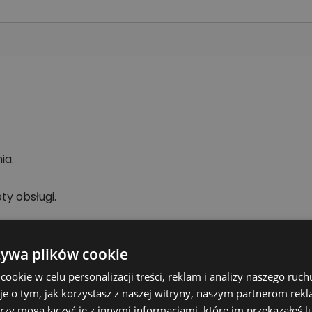
ia.
ty obsługi.
żywa plików cookie
a otworów w drewnie i materiałach drewnopochodnych. Je
cach warsztatowych.
okie w celu personalizacji treści, reklam i analizy naszego ru
je o tym, jak korzystasz z naszej witryny, naszym partnerom re
rzy mogą łączyć je z innymi informacjami, które im przekazałeś l