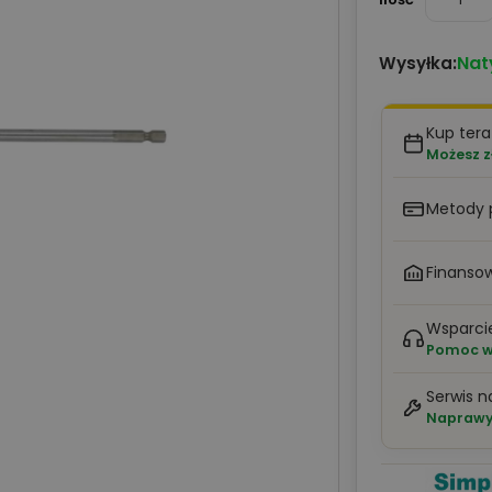
Nat
Wysyłka:
Kup tera
Możesz z
Metody 
Finansow
Wsparci
Pomoc w 
Serwis n
Naprawy