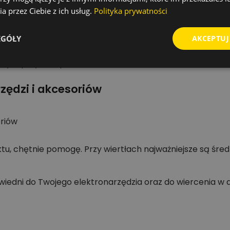
a przez Ciebie z ich usług.
Polityka prywatności
czym „Made in Germany”. Wybierając ten produkt, otrzym
onkretnego zadania.
EGÓŁY
AKCEPTUJ
ztatu, ekipy montażowej lub zestaw narzędzi do pracy z
yłki przy zakupie.
zędzi i akcesoriów
oriów
u, chętnie pomogę. Przy wiertłach najważniejsze są średn
wiedni do Twojego elektronarzędzia oraz do wiercenia w 