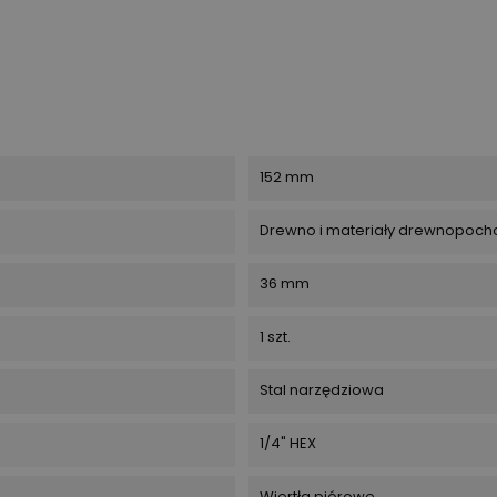
152 mm
Drewno i materiały drewnopoc
36 mm
1 szt.
Stal narzędziowa
1/4" HEX
Wiertła piórowe