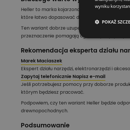
wyniku korzystani
Heller to marka kojarzona z osprzętem wiertni
które łatwo dopasować do elektronarzędzia i k
POKAŻ SZCZ
Ten wariant dobrze uzupełnia wyposażenie wars
przeznaczenie pomagają ograniczyć ryzyko pom
Rekomendacja eksperta działu nar
Marek Maciaszek
Ekspert działu narzędzi, elektronarzędzi i akces
Zapytaj telefonicznie
Napisz e-mail
Jeśli potrzebujesz pomocy przy doborze produkt
którym będziesz pracować.
Podpowiem, czy ten wariant Heller będzie odpo
drewnopochodnych.
Podsumowanie