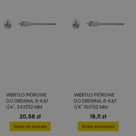
WIERTŁO PIÓROWE
WIERTŁO PIÓROWE
DO DREWNA, 6-KĄT
DO DREWNA, 6-KĄT
1/4", 24X152 MM
1/4" 16X152 MM
20,58 zł
18,11 zł
Cena
Cena
Dodaj do koszyka
Dodaj do koszyka