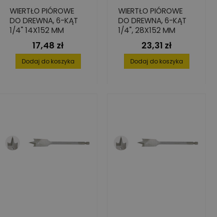
WIERTŁO PIÓROWE
WIERTŁO PIÓROWE
DO DREWNA, 6-KĄT
DO DREWNA, 6-KĄT
1/4" 14X152 MM
1/4", 28X152 MM
17,48 zł
23,31 zł
Cena
Cena
Dodaj do koszyka
Dodaj do koszyka