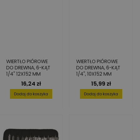
WIERTŁO PIÓROWE
WIERTŁO PIÓROWE
DO DREWNA, 6-KĄT
DO DREWNA, 6-KĄT
1/4" 12X152 MM
1/4", 10X152 MM
16,24 zł
15,99 zł
Cena
Cena
Dodaj do koszyka
Dodaj do koszyka