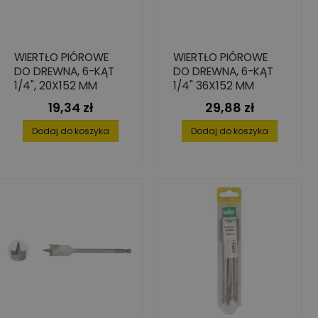
WIERTŁO PIÓROWE
WIERTŁO PIÓROWE
DO DREWNA, 6-KĄT
DO DREWNA, 6-KĄT
1/4", 20X152 MM
1/4" 36X152 MM
19,34 zł
29,88 zł
Cena
Cena
Dodaj do koszyka
Dodaj do koszyka