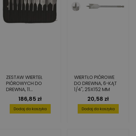
ZESTAW WIERTEŁ
WIERTŁO PIÓROWE
PIÓROWYCH DO
DO DREWNA, 6-KĄT
DREWNA, 11
1/4", 25X152 MM
ELEMENTÓW, 10-40
186,85 zł
20,58 zł
Cena
Cena
MM
Dodaj do koszyka
Dodaj do koszyka