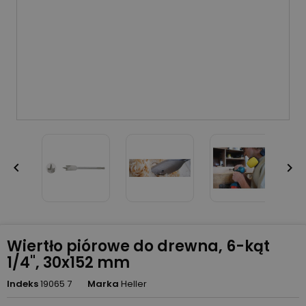


Wiertło piórowe do drewna, 6-kąt
1/4", 30x152 mm
Indeks
19065 7
Marka
Heller