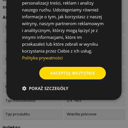
personalizacji treści, reklam i analizy
Stan
Nowy
naszego ruchu. Udostępniamy również
informacje o tym, jak korzystasz z naszej
Arkusz danych
witryny, naszym partnerom reklamowym
Długość całkowita
152 mm
i analitycznym, którzy mogą łączyć je z
innymi informacjami, które im
Zastosowanie
Drewno i materiały
przekazałeś lub które zebrali w wyniku
drewnopochodne
korzystania przez Ciebie z ich usług.
Polityka prywatności
Średnica
30 mm
AKCEPTUJ WSZYSTKIE
Liczba sztuk w opakowaniu
1 szt.
Materiał wykonania
Stal narzędziowa
POKAŻ SZCZEGÓŁY
Typ mocowania
1/4" HEX
Typ produktu
Wiertła piórowe
Indeksy