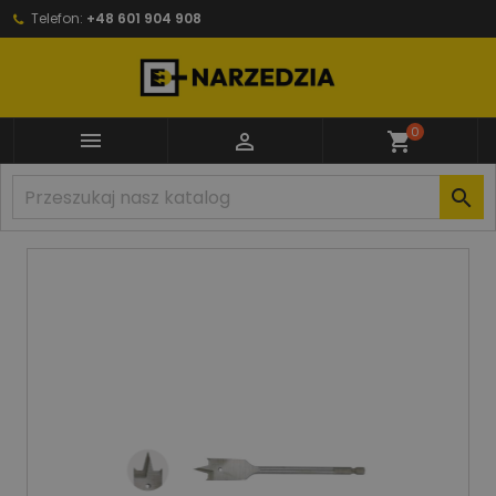
Telefon:
+48 601 904 908
0


shopping_cart
