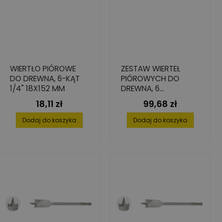
WIERTŁO PIÓROWE
ZESTAW WIERTEŁ
DO DREWNA, 6-KĄT
PIÓROWYCH DO
1/4" 18X152 MM
DREWNA, 6
ELEMENTÓW,10-25
18,11 zł
99,68 zł
Cena
Cena
MM
Dodaj do koszyka
Dodaj do koszyka