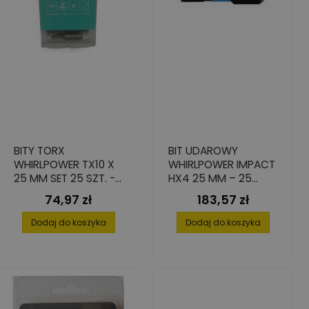
BITY TORX
BIT UDAROWY
WHIRLPOWER TX10 X
WHIRLPOWER IMPACT
25 MM SET 25 SZT. -
HX4 25 MM – 25
WYSOKA PRECYZJA I
SZTUK DO
74,97 zł
183,57 zł
Cena
Cena
TWARDOŚĆ
WKRĘTAREK
UDAROWYCH
Dodaj do koszyka
Dodaj do koszyka