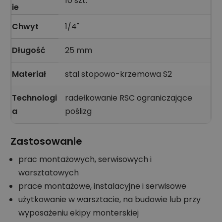
10 szt.
ie
Chwyt
1/4"
Długość
25 mm
Materiał
stal stopowo-krzemowa S2
Technologi
radełkowanie RSC ograniczające
a
poślizg
Zastosowanie
prac montażowych, serwisowych i
warsztatowych
prace montażowe, instalacyjne i serwisowe
użytkowanie w warsztacie, na budowie lub przy
wyposażeniu ekipy monterskiej