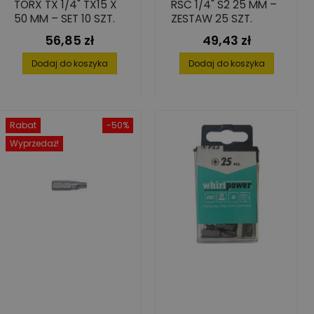
TORX TX 1/4" TX15 X
RSC 1/4" S2 25 MM –
50 MM – SET 10 SZT.
ZESTAW 25 SZT.
56,85 zł
49,43 zł
Cena
Cena
Dodaj do koszyka
Dodaj do koszyka
Rabat
-50%
Wyprzedaż!