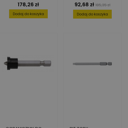
178,26 zł
92,68 zł
Cena
Cena
Cena
185,35 zł
podstawowa
Dodaj do koszyka
Dodaj do koszyka