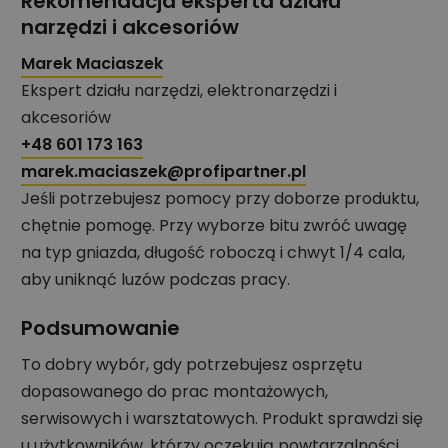
Rekomendacja eksperta działu
narzędzi i akcesoriów
Marek Maciaszek
Ekspert działu narzędzi, elektronarzędzi i
akcesoriów
+48 601 173 163
marek.maciaszek@profipartner.pl
Jeśli potrzebujesz pomocy przy doborze produktu,
chętnie pomogę. Przy wyborze bitu zwróć uwagę
na typ gniazda, długość roboczą i chwyt 1/4 cala,
aby uniknąć luzów podczas pracy.
Podsumowanie
To dobry wybór, gdy potrzebujesz osprzętu
dopasowanego do prac montażowych,
serwisowych i warsztatowych. Produkt sprawdzi się
u użytkowników, którzy oczekują powtarzalności,