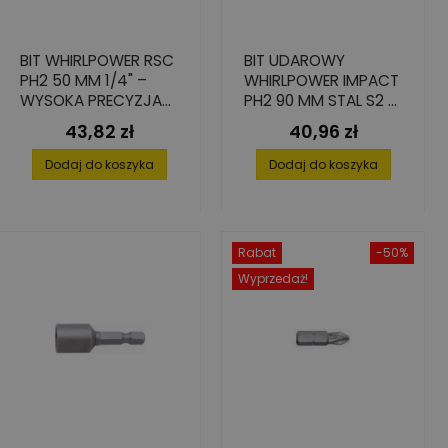
BIT WHIRLPOWER RSC
BIT UDAROWY
PH2 50 MM 1/4" –
WHIRLPOWER IMPACT
WYSOKA PRECYZJA
PH2 90 MM STAL S2 –
WKRĘCANIA 10 SZT.
2 SZT.
43,82 zł
40,96 zł
Cena
Cena
Dodaj do koszyka
Dodaj do koszyka
Rabat
-50%
Wyprzedaż!