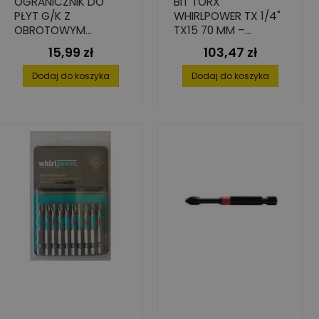
OGRANICZNIK DO
BIT TORX
PŁYT G/K Z
WHIRLPOWER TX 1/4"
OBROTOWYM
TX15 70 MM –
KOŁNIERZEM, 25 MM
ZESTAW 10 SZT.
15,99 zł
103,47 zł
Cena
Cena
WYSOKA PRECYZJA
Dodaj do koszyka
Dodaj do koszyka