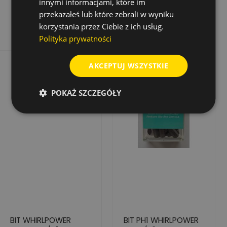
38,68 zł
innymi informacjami, które im
10 SZT.
podstawowa
przekazałeś lub które zebrali w wyniku
Dodaj do koszyka
Dodaj do koszyka
korzystania przez Ciebie z ich usług.
Polityka prywatności
AKCEPTUJ WSZYSTKIE
POKAŻ SZCZEGÓŁY
BIT WHIRLPOWER
BIT PH1 WHIRLPOWER