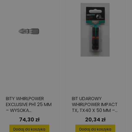
BITY WHIRLPOWER
BIT UDAROWY
EXCLUSIVE PH1 25 MM
WHIRLPOWER IMPACT
– WYSOKA
TX, TX40 X 50 MM –
TWARDOŚĆ, 10 SZT.
WYSOKA TWARDOŚĆ
74,30 zł
20,34 zł
Cena
Cena
STALI S2, 2 SZT.
Dodaj do koszyka
Dodaj do koszyka