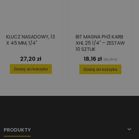
KLUCZ NASADOWY, 13
BIT MAGNA PH3 KARB
X 45 MM, 1/4"
XHL 25 1/4" – ZESTAW
10 SZTUK
27,20 zł
18,16 zł
Cena
Cena
Cena
36,31 zł
podstawowa
Dodaj do koszyka
Dodaj do koszyka

PRODUKTY