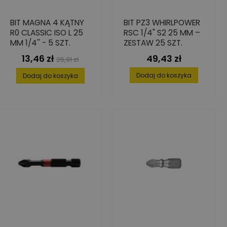
BIT MAGNA 4 KĄTNY
BIT PZ3 WHIRLPOWER
R0 CLASSIC ISO L 25
RSC 1/4" S2 25 MM –
MM 1/4'' - 5 SZT.
ZESTAW 25 SZT.
13,46 zł
49,43 zł
Cena
Cena
Cena
26,91 zł
podstawowa
Dodaj do koszyka
Dodaj do koszyka