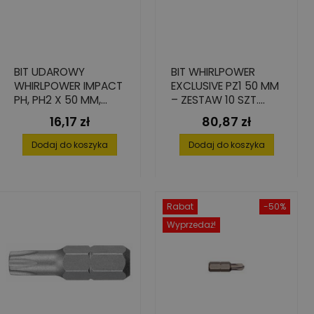
BIT UDAROWY
BIT WHIRLPOWER
WHIRLPOWER IMPACT
EXCLUSIVE PZ1 50 MM
PH, PH2 X 50 MM,
– ZESTAW 10 SZT.
STAL S2 - 2 SZT.
STAL S2
16,17 zł
80,87 zł
Cena
Cena
Dodaj do koszyka
Dodaj do koszyka
Rabat
-50%
Wyprzedaż!