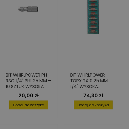
BIT WHIRLPOWER PH
BIT WHIRLPOWER
RSC 1/4" PH1 25 MM –
TORX TX10 25 MM
10 SZTUK WYSOKA
1/4" WYSOKA
PRECYZJA I
TWARDOŚĆ S2 20
20,00 zł
74,30 zł
Cena
Cena
TRWAŁOŚĆ
SZT.
Dodaj do koszyka
Dodaj do koszyka