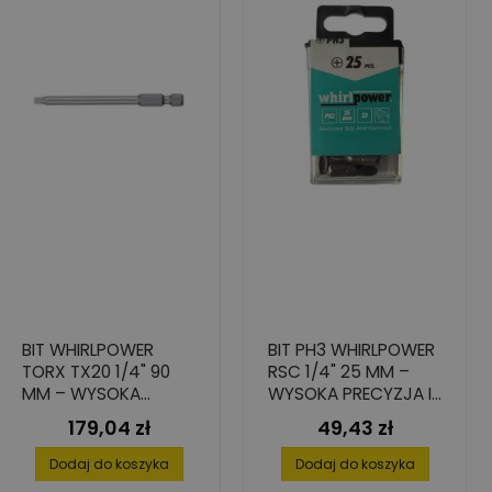
BIT WHIRLPOWER
BIT PH3 WHIRLPOWER
TORX TX20 1/4" 90
RSC 1/4" 25 MM –
MM – WYSOKA
WYSOKA PRECYZJA I
PRECYZJA, 10 SZT.
TRWAŁOŚĆ 25 SZT.
179,04 zł
49,43 zł
Cena
Cena
Dodaj do koszyka
Dodaj do koszyka