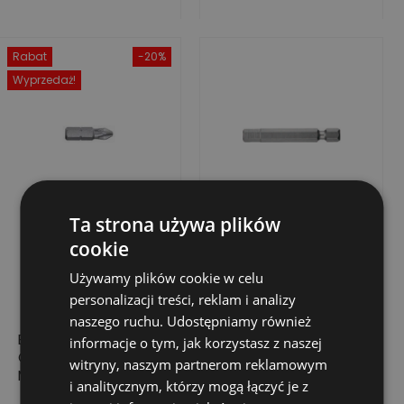
Rabat
-20%
Wyprzedaż!
Ta strona używa plików
cookie
Używamy plików cookie w celu
personalizacji treści, reklam i analizy
naszego ruchu. Udostępniamy również
BIT MAGNA PH0
BIT WHIRLPOWER
informacje o tym, jak korzystasz z naszej
CLASSIC XHL - 25
SZEŚCIOKĄTNY HX
witryny, naszym partnerom reklamowym
MM, 1/4" - 10 SZT.
1/4" 3.0 X 50 MM –
i analitycznym, którzy mogą łączyć je z
WYSOKA TWARDOŚĆ,
30,94 zł
56,85 zł
Cena
Cena
Cena