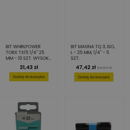
BIT WHIRLPOWER
BIT MAGNA TQ 3, ISO,
TORX TX15 1/4" 25
L - 25 MM, 1/4" - 5
MM - 10 SZT. WYSOKA
SZT.
PRECYZJA I
31,43 zł
47,42 zł
Cena
Cena
Cena
94,84 zł
TWARDOŚĆ
podstawowa
Dodaj do koszyka
Dodaj do koszyka