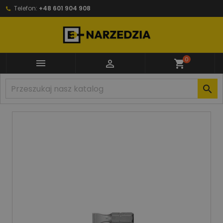
Telefon:
+48 601 904 908
0


shopping_cart
