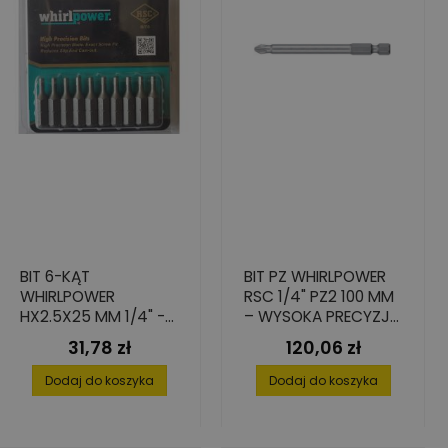
BIT 6-KĄT
BIT PZ WHIRLPOWER
WHIRLPOWER
RSC 1/4" PZ2 100 MM
HX2.5X25 MM 1/4" -
– WYSOKA PRECYZJA
STAL S2, SET 10 SZT.
I TWARDOŚĆ (10
31,78 zł
120,06 zł
Cena
Cena
SZT.)
Dodaj do koszyka
Dodaj do koszyka