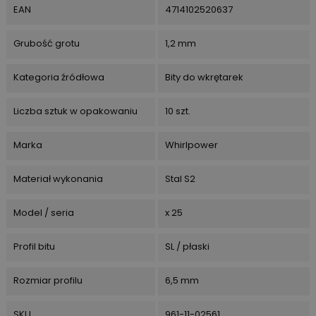
EAN
4714102520637
Grubość grotu
1,2 mm
Kategoria źródłowa
Bity do wkrętarek
Liczba sztuk w opakowaniu
10 szt.
Marka
Whirlpower
Materiał wykonania
Stal S2
Model / seria
x 25
Profil bitu
SL / płaski
Rozmiar profilu
6,5 mm
SKU
961-11-02561