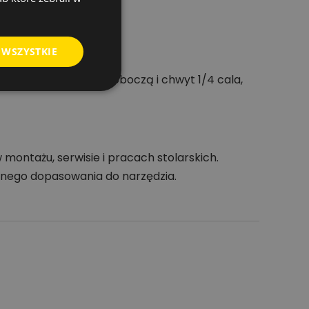
 WSZYSTKIE
p gniazda, długość roboczą i chwyt 1/4 cala,
ontażu, serwisie i pracach stolarskich.
cznego dopasowania do narzędzia.