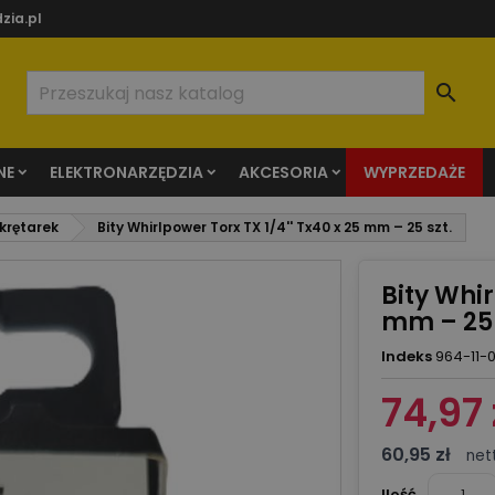
zia.pl

NE
ELEKTRONARZĘDZIA
AKCESORIA
WYPRZEDAŻE
wkrętarek
Bity Whirlpower Torx TX 1/4'' Tx40 x 25 mm – 25 szt.
Bity Whir
mm – 25 
Indeks
964-11-
74,97 
60,95 zł
net
Ilość