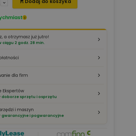
Dodaj do koszyka

ychmiast
i
z, a otrzymasz już jutro!
ciągu 2 godz. 28 min.
płatności
anie dla firm
e Ekspertów
doborze sprzętu i osprzętu
arzędzi i maszyn
 gwarancyjne i pogwarancyjne