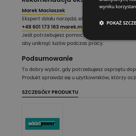
wyniku korzystani
Marek Maciaszek
Ekspert działu narzędzi, elektronarzędzi i akces
POKAŻ SZCZ
+48 601 173 163
marek.maciaszek@profipartne
Jeśli potrzebujesz pomocy przy doborze produkt
aby uniknąć luzów podczas pracy.
Podsumowanie
To dobry wybór, gdy potrzebujesz osprzętu dop
Produkt sprawdzi się u użytkowników, którzy o
SZCZEGÓŁY PRODUKTU