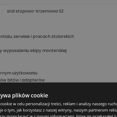
stal stopowo-krzemowa S2
ażu, serwisie i pracach stolarskich
zy wyposażeniu ekipy monterskiej
larnym użytkowaniu
tów bitów i adapterów
 i serwisowej
żywa plików cookie
sztatowej, sprawdź zgodność wymiaru, typu mocowania i 
akość pracy.
okie w celu personalizacji treści, reklam i analizy naszego ru
je o tym, jak korzystasz z naszej witryny, naszym partnerom re
zędzi i akcesoriów
rzy mogą łączyć je z innymi informacjami, które im przekazałeś l