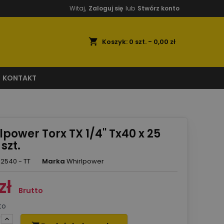
Witaj,
Zaloguj się
lub
Stwórz konto
shopping_cart
Koszyk:
0
szt. - 0,00 zł
KONTAKT
lpower Torx TX 1/4'' Tx40 x 25
szt.
02540 - TT
Marka
Whirlpower
zł
Brutto
to