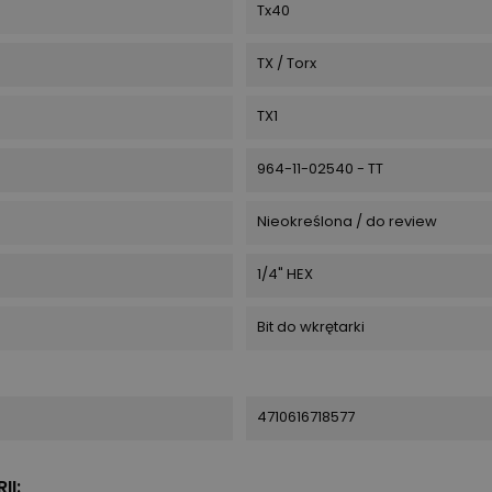
Tx40
TX / Torx
TX1
964-11-02540 - TT
Nieokreślona / do review
1/4" HEX
Bit do wkrętarki
4710616718577
II: