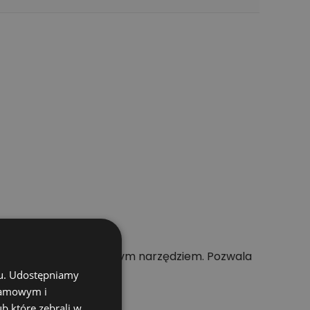
przeznaczenia z używanym narzędziem. Pozwala
chu. Udostępniamy
klamowym i
ub które zebrali w