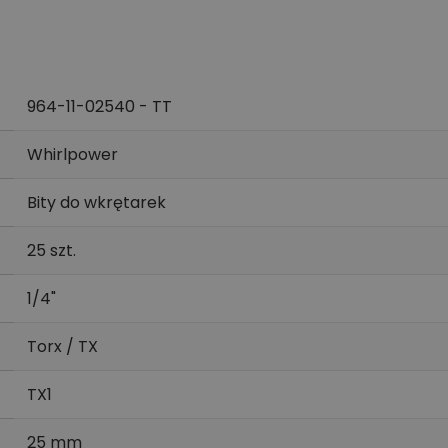
964-11-02540 - TT
Whirlpower
Bity do wkrętarek
25 szt.
1/4"
Torx / TX
TX1
25 mm