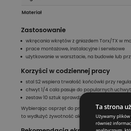
Materiał
Zastosowanie
wkręcania wkrętów z gniazdem Torx/TX w mont
prace montażowe, instalacyjne i serwisowe
użytkowanie w warsztacie, na budowie lub pr
Korzyści w codziennej pracy
stal S2 wspiera trwałość końcówki przy regu
chwyt 1/4 cala pasuje do popularnych uchwy
zestaw 10 sztuk sprawdza się w pracy seryjnej
Ta strona u
Wybierając osprzęt do pracy seryjnej lub war
to wydłużyć żywotność akcesorium i poprawić j
Używamy plików co
również informac
Rekomendacja eksperta działu nar
analitycznym, któ