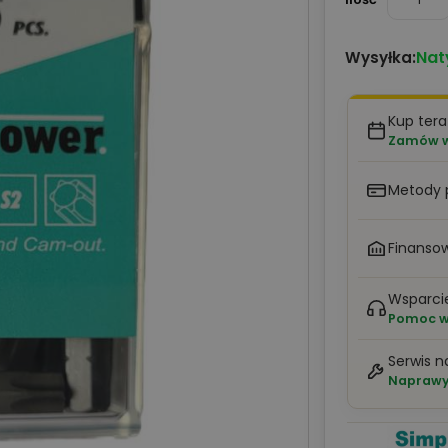
Nat
Wysyłka:
Kup tera
Zamów w 
Metody 
Finansow
Wsparci
Pomoc w 
Serwis n
Naprawy