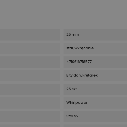
25 mm
stal, wkręcanie
4710616718577
Bity do wkrętarek
25 szt.
Whirlpower
Stal S2