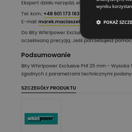
Ekspert działu narzędzi, elektronarzędzi i akces
wyniku korzystani
Tel. kom.:
+48 601 173 163
E-mail:
marek.maciaszek@profipartner.pl
POKAŻ SZCZ
Do Bity Whirlpower Exclusive PH1 25 mm – Wys
oczekiwaną precyzją. Jeśli potrzebujesz pomoc
Podsumowanie
Bity Whirlpower Exclusive PH1 25 mm – Wysoka 
zgodnych z parametrami technicznymi podanym
SZCZEGÓŁY PRODUKTU