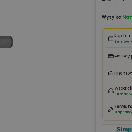
Nat
Wysyłka:
Kup tera
Zamów w 
Metody 
Finansow
Wsparci
Pomoc w 
Serwis n
Naprawy