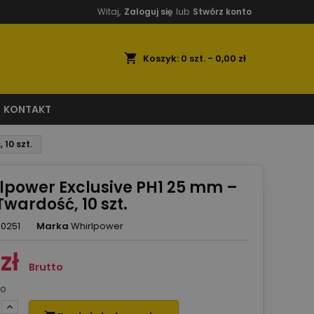
Witaj,
Zaloguj się
lub
Stwórz konto
shopping_cart
Koszyk:
0
szt. - 0,00 zł
KONTAKT
 10 szt.
rlpower Exclusive PH1 25 mm –
wardość, 10 szt.
-0251
Marka
Whirlpower
zł
Brutto
to