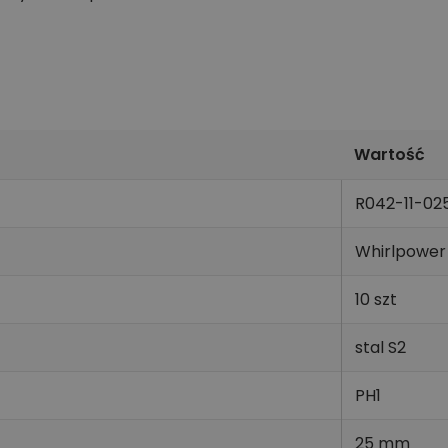
Wartość
R042-11-02
Whirlpower
10 szt
stal S2
PH1
25 mm