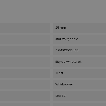
25 mm
stal, wkręcanie
4714102536430
Bity do wkrętarek
10 szt.
Whirlpower
Stal S2