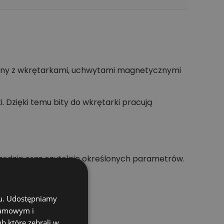
ywany z wkrętarkami, uchwytami magnetycznymi
 Dzięki temu bity do wkrętarki pracują
zędzia oraz czytelnie określonych parametrów.
chu. Udostępniamy
klamowym i
ub które zebrali w