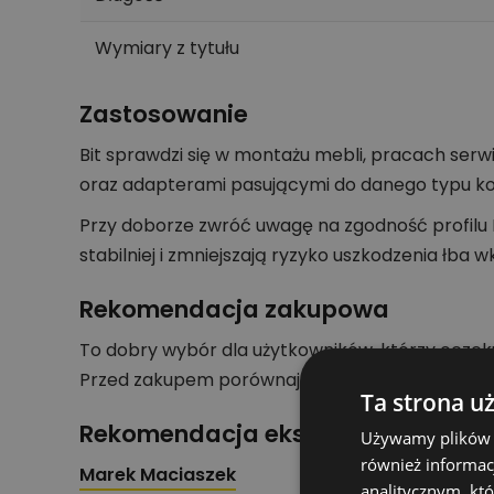
Wymiary z tytułu
Zastosowanie
Bit sprawdzi się w montażu mebli, pracach ser
oraz adapterami pasującymi do danego typu k
Przy doborze zwróć uwagę na zgodność profilu 
stabilniej i zmniejszają ryzyko uszkodzenia łba w
Rekomendacja zakupowa
To dobry wybór dla użytkowników, którzy oczek
Przed zakupem porównaj profil, długość i mate
Ta strona u
Rekomendacja eksperta działu nar
Używamy plików co
również informac
Marek Maciaszek
analitycznym, któ