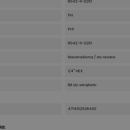
R042-11-0251
PH
PH1
R042-11-0251
Nieokreślona / do review
1/4" HEX
Bit do wkrętarki
4714102536430
II: