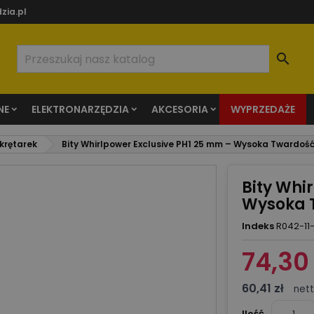
zia.pl

NE
ELEKTRONARZĘDZIA
AKCESORIA
WYPRZEDAŻE
wkrętarek
Bity Whirlpower Exclusive PH1 25 mm – Wysoka Twardość,
Bity Whi
Wysoka T
Indeks
R042-11
74,30 
60,41 zł
net
Ilość