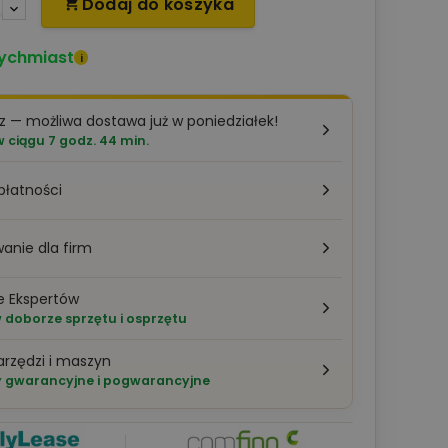
Dodaj do koszyka

ychmiast
i
z — możliwa dostawa już w poniedziałek!
ciągu 7 godz. 44 min.
płatności
anie dla firm
e Ekspertów
doborze sprzętu i osprzętu
arzędzi i maszyn
 gwarancyjne i pogwarancyjne