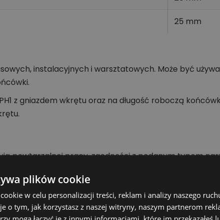
25 mm
wisowych, instalacyjnych i warsztatowych. Może być uż
ońcówki.
PH1 z gniazdem wkrętu oraz na długość roboczą końcówki.
krętu.
ują powtarzalnej pracy, zgodności z podanym typem nar
riał wykonania z wymaganiami konkretnej pracy.
żywa plików cookie
zędzi i akcesoriów
okie w celu personalizacji treści, reklam i analizy naszego ru
je o tym, jak korzystasz z naszej witryny, naszym partnerom re
rzy mogą łączyć je z innymi informacjami, które im przekazałeś l