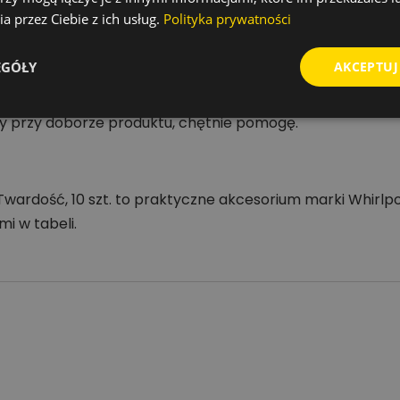
oriów
a przez Ciebie z ich usług.
Polityka prywatności
EGÓŁY
AKCEPTUJ
oka Twardość, 10 szt. warto dobrać akcesoria zgodne z 
y przy doborze produktu, chętnie pomogę.
Twardość, 10 szt. to praktyczne akcesorium marki Whirl
i w tabeli.