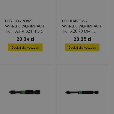
BITY UDAROWE
BIT UDAROWY
WHIRLPOWER IMPACT
WHIRLPOWER IMPACT
TX – SET 4 SZT. TORX
TX TX20 70 MM –
TX40, 25 MM
WYSOKA PRECYZJA I
20,34 zł
28,25 zł
Cena
Cena
TRWAŁOŚĆ (2 SZT.)
Dodaj do koszyka
Dodaj do koszyka