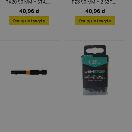
TX20 90 MM – STAL
PZ3 90 MM – 2 SZT.
S2, 2 SZT.
WYSOKA TWARDOŚĆ
40,96 zł
40,96 zł
Cena
Cena
I TRWAŁOŚĆ
Dodaj do koszyka
Dodaj do koszyka