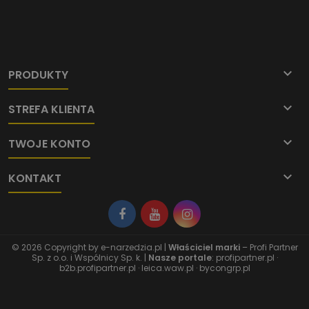

PRODUKTY

STREFA KLIENTA

TWOJE KONTO

KONTAKT
© 2026 Copyright by
e-narzedzia.pl
|
Właściciel marki
– Profi Partner
Sp. z o.o. i Wspólnicy Sp. k. |
Nasze portale
:
profipartner.pl
·
b2b.profipartner.pl
·
leica.waw.pl
·
bycongrp.pl