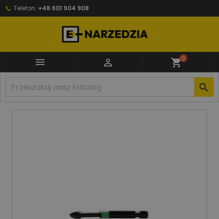
Telefon:
+48 601 904 908
0


shopping_cart
