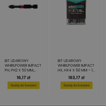
BIT UDAROWY
BIT UDAROWY
WHIRLPOWER IMPACT
WHIRLPOWER IMPACT
PH, PH2 X 50 MM,
HX, HX4 X 50 MM – 15
STAL S2 - 2 SZT.
SZT.
16,17 zł
163,17 zł
Cena
Cena
Dodaj do koszyka
Dodaj do koszyka