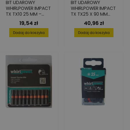
BIT UDAROWY
BIT UDAROWY
WHIRLPOWER IMPACT
WHIRLPOWER IMPACT
TX TX10 25 MM –
TX TX25 X 90 MM
STAL S2, 4 SZT.
STAL S2 – 2 SZT.
19,54 zł
40,96 zł
Cena
Cena
Dodaj do koszyka
Dodaj do koszyka