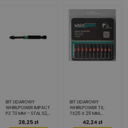
BIT UDAROWY
BIT UDAROWY
WHIRLPOWER IMPACT
WHIRLPOWER TX,
PZ 70 MM – STAL S2,
TX25 X 25 MM,
2 SZT.
ZESTAW 10 SZT.
28,25 zł
42,24 zł
Cena
Cena