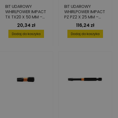
BIT UDAROWY
BIT UDAROWY
WHIRLPOWER IMPACT
WHIRLPOWER IMPACT
TX TX20 X 50 MM –
PZ PZ2 X 25 MM –
WYSOKA PRECYZJA I
SET 25 SZT.
20,34 zł
116,24 zł
Cena
Cena
ODPORNOŚĆ NA
PĘKANIE
Dodaj do koszyka
Dodaj do koszyka