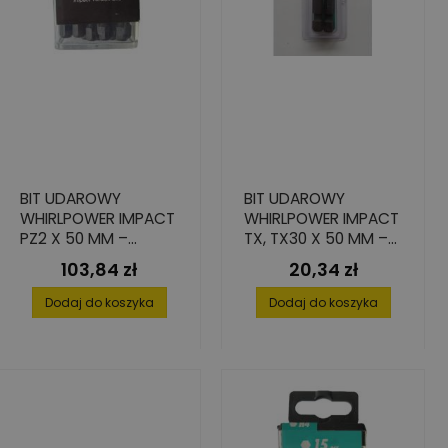
BIT UDAROWY
BIT UDAROWY
WHIRLPOWER IMPACT
WHIRLPOWER IMPACT
PZ2 X 50 MM –
TX, TX30 X 50 MM –
WYSOKA TRWAŁOŚĆ,
7-KROTNA
103,84 zł
20,34 zł
Cena
Cena
15 SZT.
TRWAŁOŚĆ, 2 SZT.
Dodaj do koszyka
Dodaj do koszyka