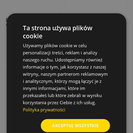
BIT UDAROWY
BIT UDAROWY
WHIRLPOWER IMPACT
WHIRLPOWER IMPACT
Ta strona używa plików
TX40 25 MM –
TX TX25 X 25 MM –
cookie
WYSOKA PRECYZJA,
25 SZT.
42,24 zł
107,71 zł
Cena
Cena
10 SZT.
Używamy plików cookie w celu
Dodaj do koszyka
Dodaj do koszyka
personalizacji treści, reklam i analizy
naszego ruchu. Udostępniamy również
informacje o tym, jak korzystasz z naszej
witryny, naszym partnerom reklamowym
i analitycznym, którzy mogą łączyć je z
innymi informacjami, które im
przekazałeś lub które zebrali w wyniku
korzystania przez Ciebie z ich usług.
Polityka prywatności
AKCEPTUJ WSZYSTKIE