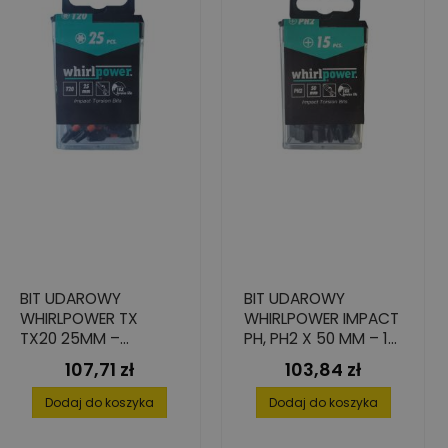
BIT UDAROWY
BIT UDAROWY
WHIRLPOWER TX
WHIRLPOWER IMPACT
TX20 25MM –
PH, PH2 X 50 MM – 15
PROFESJONALNY
SZT.
107,71 zł
103,84 zł
Cena
Cena
ZESTAW 25 SZTUK
Dodaj do koszyka
Dodaj do koszyka