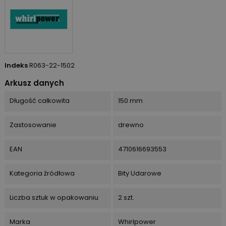
Indeks
R063-22-1502
Arkusz danych
Długość całkowita
150 mm
Zastosowanie
drewno
EAN
4710616693553
Kategoria źródłowa
Bity Udarowe
Liczba sztuk w opakowaniu
2 szt.
Marka
Whirlpower