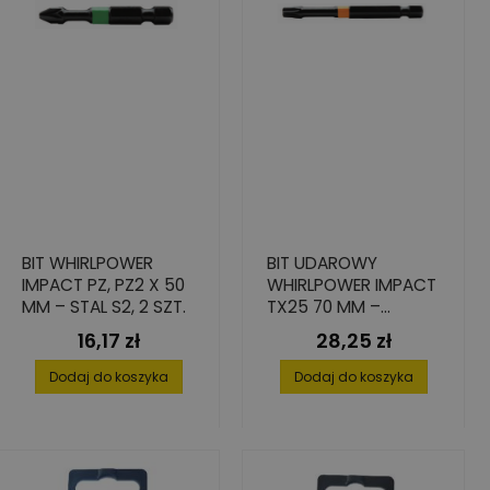
BIT WHIRLPOWER
BIT UDAROWY
IMPACT PZ, PZ2 X 50
WHIRLPOWER IMPACT
MM – STAL S2, 2 SZT.
TX25 70 MM –
TRWAŁOŚĆ 7X
16,17 zł
28,25 zł
Cena
Cena
LEPSZA
Dodaj do koszyka
Dodaj do koszyka