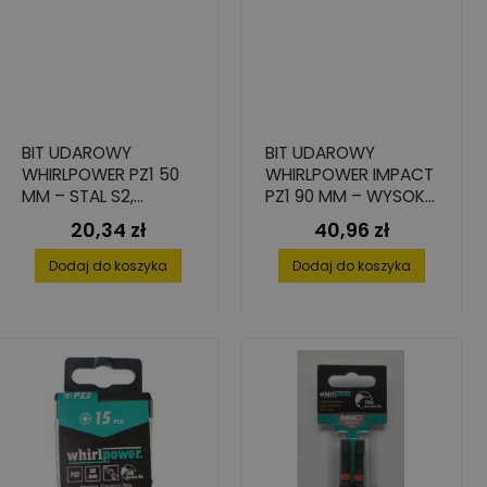
BIT UDAROWY
BIT UDAROWY
WHIRLPOWER PZ1 50
WHIRLPOWER IMPACT
MM – STAL S2,
PZ1 90 MM – WYSOKA
ZESTAW 2 SZT.
PRECYZJA I
20,34 zł
40,96 zł
Cena
Cena
TRWAŁOŚĆ 2 SZT.
Dodaj do koszyka
Dodaj do koszyka