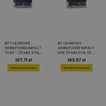
BITY UDAROWE
BIT UDAROWY
WHIRLPOWER IMPACT
WHIRLPOWER IMPACT
TX40 – 25 MM, STAL
HX6 25 MM STAL S2 -
S2, 25 SZT.
25 SZT.
107,71 zł
183,57 zł
Cena
Cena
Dodaj do koszyka
Dodaj do koszyka