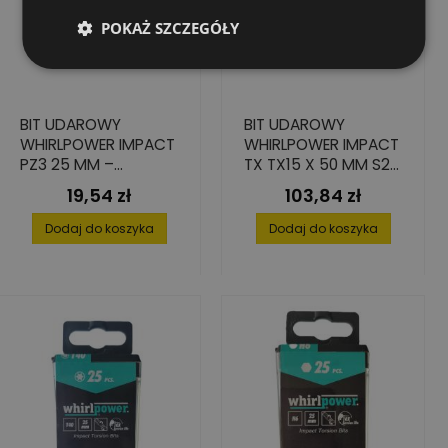
POKAŻ SZCZEGÓŁY
BIT UDAROWY
BIT UDAROWY
WHIRLPOWER IMPACT
WHIRLPOWER IMPACT
PZ3 25 MM –
TX TX15 X 50 MM S2
WYSOKA TWARDOŚĆ
– ZESTAW 15 SZT.
19,54 zł
103,84 zł
Cena
Cena
I PRECYZJA 4 SZT.
Dodaj do koszyka
Dodaj do koszyka