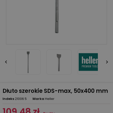


Dłuto szerokie SDS-max, 50x400 mm
Indeks
21006 5
Marka
Heller
109,48 zł