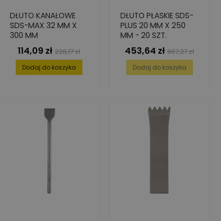
DŁUTO KANAŁOWE
DŁUTO PŁASKIE SDS-
SDS-MAX 32 MM X
PLUS 20 MM X 250
300 MM
MM - 20 SZT.
114,09 zł
453,64 zł
Cena
Cena
Cena
Cena
228,17 zł
907,27 zł
podstawowa
podstawowa
Dodaj do koszyka
Dodaj do koszyka