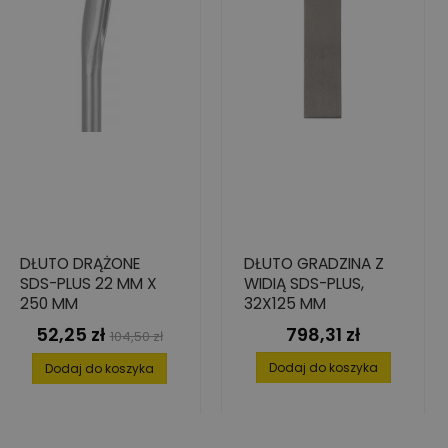
DŁUTO DRĄŻONE
DŁUTO GRADZINA Z
SDS-PLUS 22 MM X
WIDIĄ SDS-PLUS,
250 MM
32X125 MM
52,25 zł
798,31 zł
Cena
Cena
Cena
104,50 zł
podstawowa
Dodaj do koszyka
Dodaj do koszyka