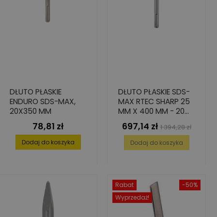
DŁUTO PŁASKIE
DŁUTO PŁASKIE SDS-
ENDURO SDS-MAX,
MAX RTEC SHARP 25
20X350 MM
MM X 400 MM - 20
SZT.
78,81 zł
697,14 zł
Cena
Cena
Cena
1 394,28 zł
podstawowa
Dodaj do koszyka
Dodaj do koszyka
Rabat
-50%
Wyprzedaż!