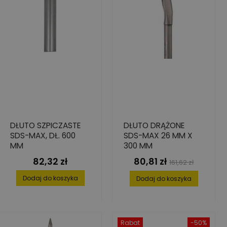
DŁUTO SZPICZASTE
DŁUTO DRĄŻONE
SDS-MAX, DŁ. 600
SDS-MAX 26 MM X
MM
300 MM
82,32 zł
80,81 zł
Cena
Cena
Cena
161,62 zł
podstawowa
Dodaj do koszyka
Dodaj do koszyka
Rabat
-50%