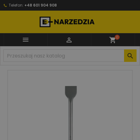
Telefon:
+48 601 904 908
0


shopping_cart
