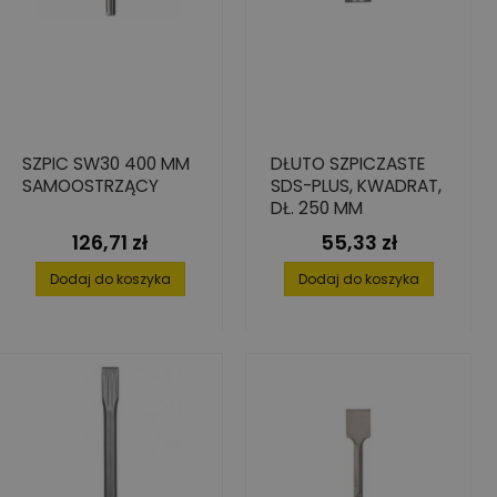
SZPIC SW30 400 MM
DŁUTO SZPICZASTE
SAMOOSTRZĄCY
SDS-PLUS, KWADRAT,
DŁ. 250 MM
126,71 zł
55,33 zł
Cena
Cena
Dodaj do koszyka
Dodaj do koszyka