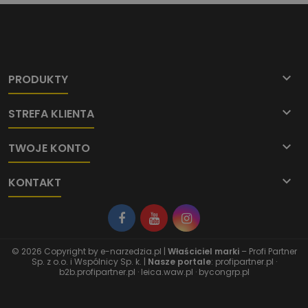

PRODUKTY

STREFA KLIENTA

TWOJE KONTO

KONTAKT
© 2026 Copyright by
e-narzedzia.pl
|
Właściciel marki
– Profi Partner
Sp. z o.o. i Wspólnicy Sp. k. |
Nasze portale
:
profipartner.pl
·
b2b.profipartner.pl
·
leica.waw.pl
·
bycongrp.pl