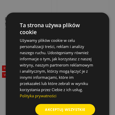
DŁUTO SZPICZASTE
DŁUTO ZĘBATE SDS-
SDS-PLUS DŁ. 250 MM
MAX, 32X300 MM
Ta strona używa plików
- 20 SZT.
cookie
408,30 zł
134,40 zł
Cena
Cena
Cena
816,60 zł
Używamy plików cookie w celu
podstawowa
Dodaj do koszyka
Dodaj do koszyka
personalizacji treści, reklam i analizy
naszego ruchu. Udostępniamy również
informacje o tym, jak korzystasz z naszej
witryny, naszym partnerom reklamowym
Rabat
-50%
i analitycznym, którzy mogą łączyć je z
Wyprzedaż!
innymi informacjami, które im
przekazałeś lub które zebrali w wyniku
korzystania przez Ciebie z ich usług.
Polityka prywatności
AKCEPTUJ WSZYSTKIE