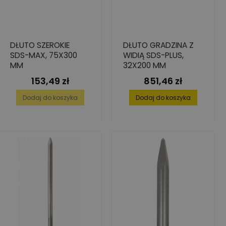
DŁUTO SZEROKIE
DŁUTO GRADZINA Z
SDS-MAX, 75X300
WIDIĄ SDS-PLUS,
MM
32X200 MM
153,49 zł
851,46 zł
Cena
Cena
Dodaj do koszyka
Dodaj do koszyka