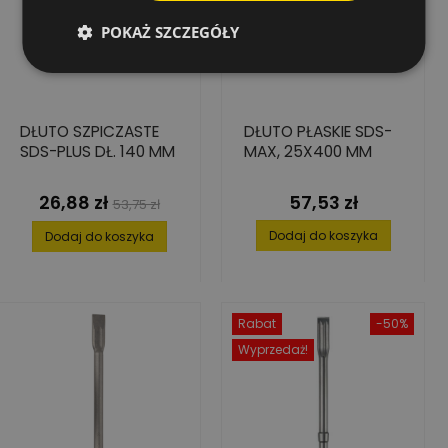
POKAŻ SZCZEGÓŁY
DŁUTO SZPICZASTE
DŁUTO PŁASKIE SDS-
SDS-PLUS DŁ. 140 MM
MAX, 25X400 MM
26,88 zł
57,53 zł
Cena
Cena
Cena
53,75 zł
podstawowa
Dodaj do koszyka
Dodaj do koszyka
Rabat
-50%
Wyprzedaż!