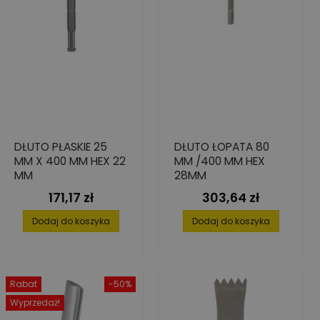
DŁUTO PŁASKIE 25
DŁUTO ŁOPATA 80
MM X 400 MM HEX 22
MM /400 MM HEX
MM
28MM
171,17 zł
303,64 zł
Cena
Cena
Dodaj do koszyka
Dodaj do koszyka
Rabat
-50%
Wyprzedaż!