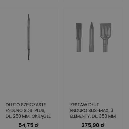
DŁUTO SZPICZASTE
ZESTAW DŁUT
ENDURO SDS-PLUS,
ENDURO SDS-MAX, 3
DŁ. 250 MM, OKRĄGŁE
ELEMENTY, DŁ. 350 MM
54,75 zł
275,90 zł
Cena
Cena