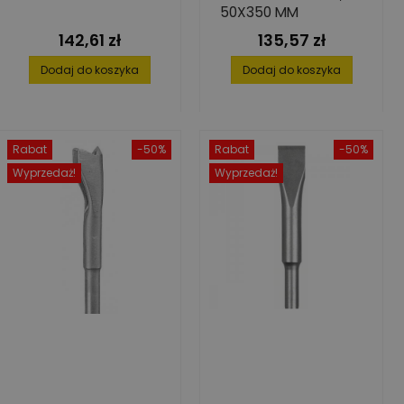
50X350 MM
142,61 zł
135,57 zł
Cena
Cena
Dodaj do koszyka
Dodaj do koszyka
Rabat
-50%
Rabat
-50%
Wyprzedaż!
Wyprzedaż!