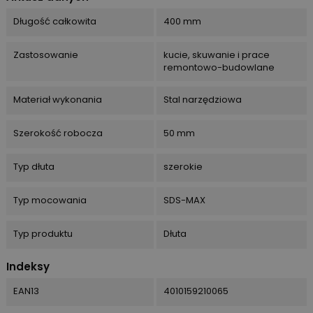
Długość całkowita
400 mm
Zastosowanie
kucie, skuwanie i prace
remontowo-budowlane
Materiał wykonania
Stal narzędziowa
Szerokość robocza
50 mm
Typ dłuta
szerokie
Typ mocowania
SDS-MAX
Typ produktu
Dłuta
Indeksy
EAN13
4010159210065