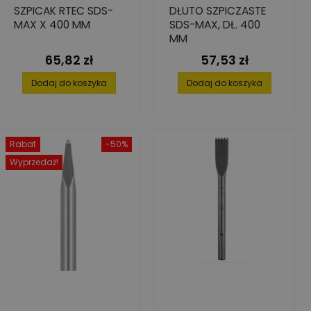
SZPICAK RTEC SDS-
DŁUTO SZPICZASTE
MAX X 400 MM
SDS-MAX, DŁ. 400
MM
65,82 zł
57,53 zł
Cena
Cena
Dodaj do koszyka
Dodaj do koszyka
Rabat
-50%
Wyprzedaż!