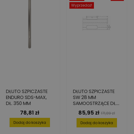
Wyprzedaż!
DŁUTO SZPICZASTE
DŁUTO SZPICZASTE
ENDURO SDS-MAX,
SW 28 MM
DŁ. 350 MM
SAMOOSTRZĄCE DŁ.
400 MM
78,81 zł
85,95 zł
Cena
Cena
Cena
171,89 zł
podstawowa
Dodaj do koszyka
Dodaj do koszyka