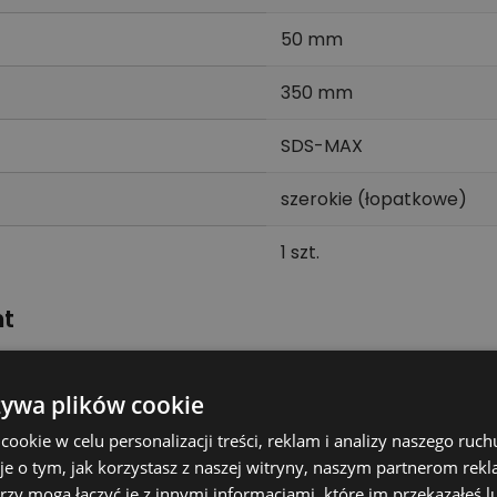
50 mm
350 mm
SDS-MAX
szerokie (łopatkowe)
1 szt.
nt
o wybrać do prac, w których standardowe narzędzia ręc
z typem uchwytu danego dłuta.
żywa plików cookie
ych.
okie w celu personalizacji treści, reklam i analizy naszego ru
je o tym, jak korzystasz z naszej witryny, naszym partnerom re
iększej powierzchni roboczej.
rzy mogą łączyć je z innymi informacjami, które im przekazałeś l