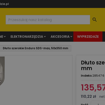
zia.pl

NE
ELEKTRONARZĘDZIA
AKCESORIA
WYPRZEDAŻE
Dłuto szerokie Enduro SDS-max, 50x350 mm
Dłuto sz
mm
Indeks
28547 6
135,57
110,22 zł
net
Ilość