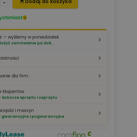
Dodaj do koszyka

ychmiast
i
z — wyślemy w poniedziałek
łożyć zamówienie już dziś.
płatności
anie dla firm
e Ekspertów
doborze sprzętu i osprzętu
arzędzi i maszyn
 gwarancyjne i pogwarancyjne