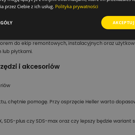
a przez Ciebie z ich usług.
Polityka prywatności
EGÓŁY
AKCEPTUJ
tu, długość całkowita, szerokość robocza i kształt końc
yborem do ekip remontowych, instalacyjnych oraz użytkow
lub płytkami.
zędzi i akcesoriów
oriów
tu, chętnie pomogę. Przy osprzęcie Heller warto dopaso
SDS-plus czy SDS-max oraz czy lepszy będzie wariant szpi