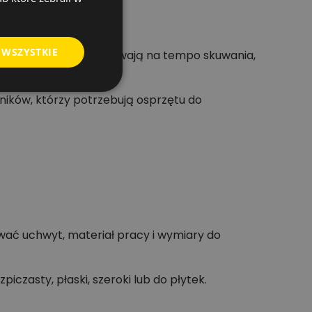
 WSZYSTKIE
ówki. Te parametry wpływają na tempo skuwania,
ników, którzy potrzebują osprzętu do
wać uchwyt, materiał pracy i wymiary do
czasty, płaski, szeroki lub do płytek.