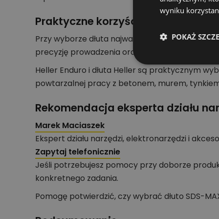
wyniku korzystani
Praktyczne korzyści
POKAŻ SZCZ
Przy wyborze dłuta najważniejsze są: typ uchwy
precyzję prowadzenia oraz zakres zastosowań.
Heller Enduro i dłuta Heller są praktycznym w
powtarzalnej pracy z betonem, murem, tynkiem 
Rekomendacja eksperta działu nar
Marek Maciaszek
Ekspert działu narzędzi, elektronarzędzi i akces
Zapytaj telefonicznie
Jeśli potrzebujesz pomocy przy doborze produk
konkretnego zadania.
Pomogę potwierdzić, czy wybrać dłuto SDS-MAX, 