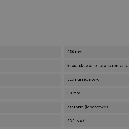
350 mm
kucie, skuwanie i prace remon
Stal narzędziowa
50 mm
szerokie (łopatkowe)
SDS-MAX