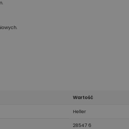
m.
niowych.
Wartość
Heller
28547 6