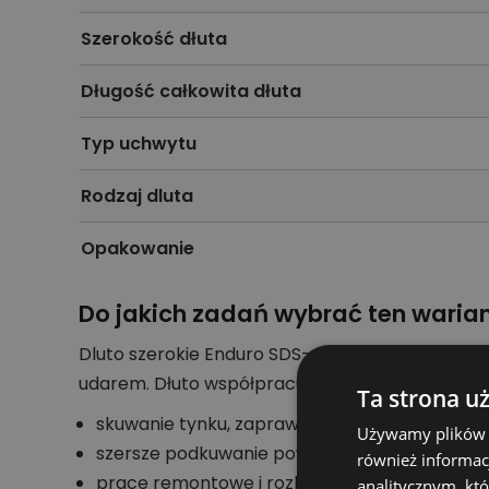
Szerokość dłuta
Długość całkowita dłuta
Typ uchwytu
Rodzaj dluta
Opakowanie
Do jakich zadań wybrać ten waria
Dluto szerokie Enduro SDS-max, 50x350 mm wart
udarem. Dłuto współpracuje z maszyną zgodną 
Ta strona u
skuwanie tynku, zapraw i warstw wyrównując
Używamy plików co
szersze podkuwanie powierzchni.
również informac
prace remontowe i rozbiórkowe wymagające w
analitycznym, któ