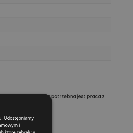
zne są zbyt wolne, a potrzebna jest praca z
chu. Udostępniamy
klamowym i
ub które zebrali w