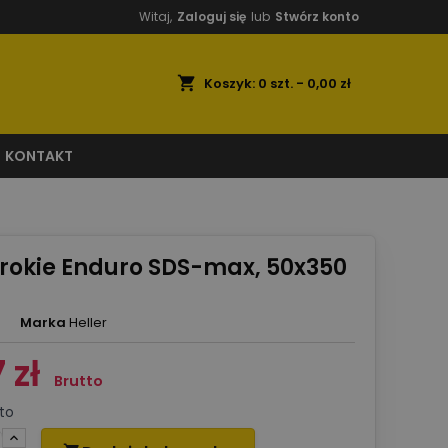
Witaj,
Zaloguj się
lub
Stwórz konto
shopping_cart
Koszyk:
0
szt. - 0,00 zł
KONTAKT
erokie Enduro SDS-max, 50x350
Marka
Heller
 zł
Brutto
to