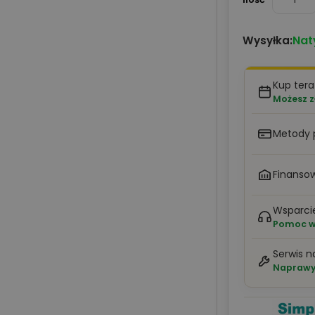
Nat
Wysyłka:
Kup tera
Możesz z
Metody 
Finansow
Wsparci
Pomoc w 
Serwis n
Naprawy