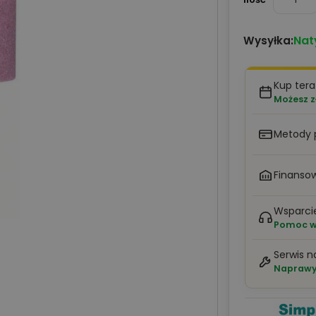
Nat
Wysyłka:
Kup tera
Możesz z
Metody 
Finansow
Wsparci
Pomoc w 
Serwis n
Naprawy