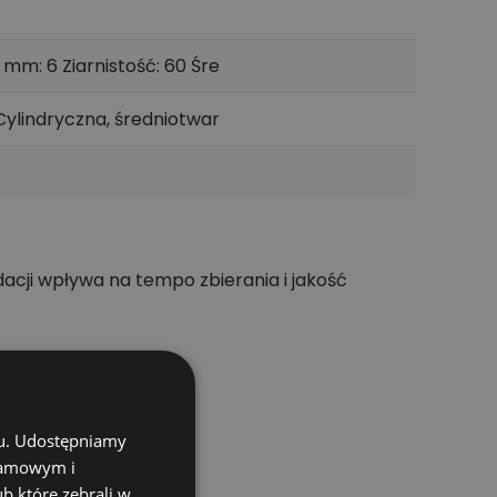
mm: 6 Ziarnistość: 60 Śre
Cylindryczna, średniotwar
cji wpływa na tempo zbierania i jakość
chu. Udostępniamy
klamowym i
ub które zebrali w