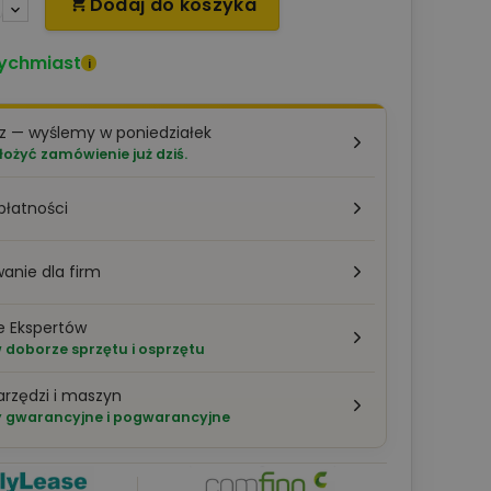
Dodaj do koszyka

ychmiast
i
z — wyślemy w poniedziałek
łożyć zamówienie już dziś.
płatności
anie dla firm
e Ekspertów
doborze sprzętu i osprzętu
arzędzi i maszyn
 gwarancyjne i pogwarancyjne