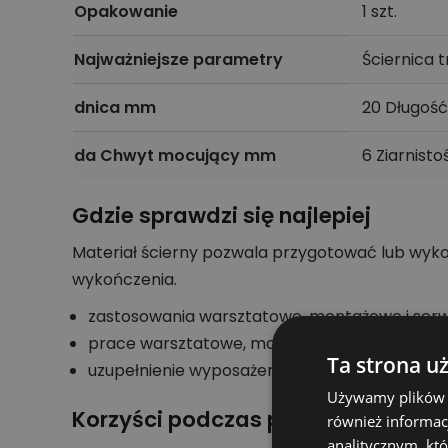
Opakowanie
1 szt.
Najważniejsze parametry
Ściernica 
dnica mm
20 Długość
da Chwyt mocujący mm
6 Ziarnist
Gdzie sprawdzi się najlepiej
Materiał ścierny pozwala przygotować lub wyko
wykończenia.
zastosowania warsztatowe, montażowe i serw
prace warsztatowe, montażowe, remontowe 
Ta strona u
uzupełnienie wyposażenia profesjonalnego uż
Używamy plików co
Korzyści podczas pracy
również informac
analitycznym, któ