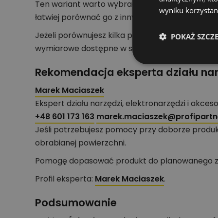
Ten wariant warto wybrać, gdy potrzebujesz 
wyniku korzystani
łatwiej porównać go z innymi modelami i dobra
Jeżeli porównujesz kilka podobnych produktów
POKAŻ SZCZ
wymiarowe dostępne w sekcji danych technicz
Rekomendacja eksperta działu nar
Marek Maciaszek
Ekspert działu narzędzi, elektronarzędzi i akces
+48 601 173 163
marek.maciaszek@profipartne
Jeśli potrzebujesz pomocy przy doborze produk
obrabianej powierzchni.
Pomogę dopasować produkt do planowanego zas
Profil eksperta:
Marek Maciaszek
.
Podsumowanie