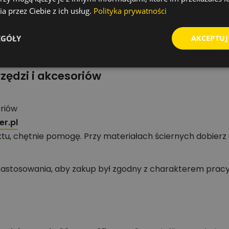
produktu Bosch z jasno opisanym zastosowaniem i komp
a przez Ciebie z ich usług.
Polityka prywatności
ć do konkretnego zadania.
, zwróć uwagę przede wszystkim na oznaczenie modelu, 
EGÓŁY
AKCEPTUJ
nych.
zędzi i akcesoriów
oriów
r.pl
tu, chętnie pomogę. Przy materiałach ściernych dobierz
tosowania, aby zakup był zgodny z charakterem pracy 