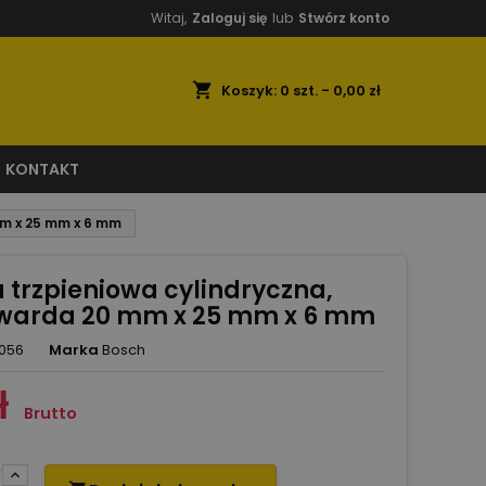
Witaj,
Zaloguj się
lub
Stwórz konto
shopping_cart
Koszyk:
0
szt. - 0,00 zł
KONTAKT
mm x 25 mm x 6 mm
a trzpieniowa cylindryczna,
twarda 20 mm x 25 mm x 6 mm
056
Marka
Bosch
ł
Brutto