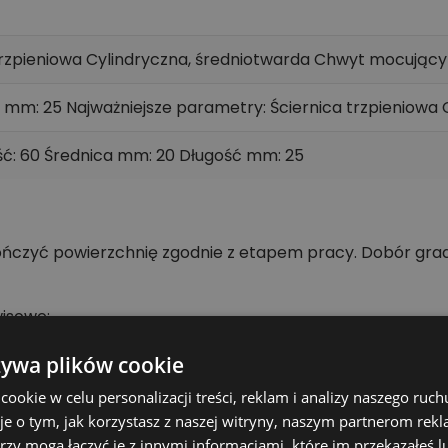
trzpieniowa Cylindryczna, średniotwarda Chwyt mocujący 
 mm: 25 Najważniejsze parametry: Ściernica trzpieniowa 
ość: 60 Średnica mm: 20 Długość mm: 25
ńczyć powierzchnię zgodnie z etapem pracy. Dobór grada
isowe;
lub budowlane;
żywa plików cookie
ytkownika i majsterkowicza.
okie w celu personalizacji treści, reklam i analizy naszego ru
je o tym, jak korzystasz z naszej witryny, naszym partnerom re
rzy mogą łączyć je z innymi informacjami, które im przekazałeś l