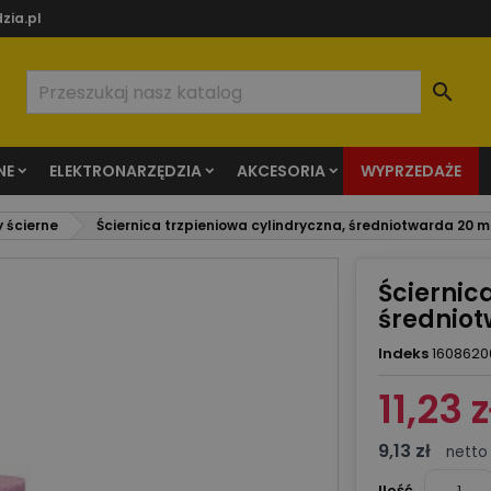
zia.pl

NE
ELEKTRONARZĘDZIA
AKCESORIA
WYPRZEDAŻE
y ścierne
Ściernica trzpieniowa cylindryczna, średniotwarda 20 
Ściernic
średnio
Indeks
1608620
11,23 z
9,13 zł
netto
Ilość