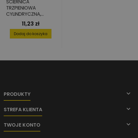
ŚCIERNICA
TRZPIENIOWA
CYLINDRYCZNA,
ŚREDNIOTWARDA 20
11,23 zł
Cena
MM X 25 MM X 6 MM
Dodaj do koszyka

PRODUKTY

STREFA KLIENTA

TWOJE KONTO