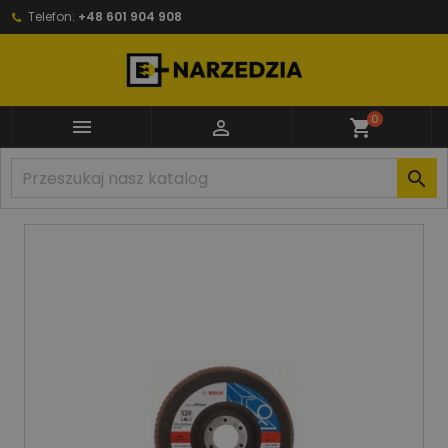
Telefon:
+48 601 904 908
0


shopping_cart
