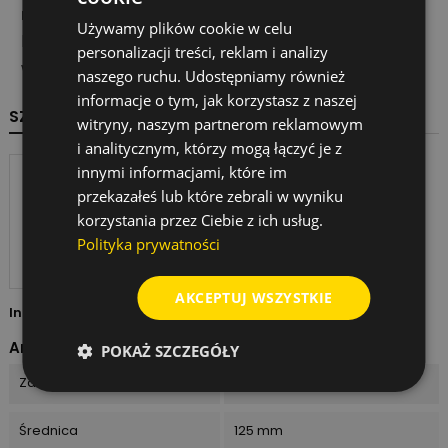
metalem
. To praktyczny wybór do zadań, w
Używamy plików cookie w celu
których liczy się kompatybilność, trwałość i
personalizacji treści, reklam i analizy
właściwe parametry techniczne.
naszego ruchu. Udostępniamy również
informacje o tym, jak korzystasz z naszej
SZCZEGÓŁY PRODUKTU
witryny, naszym partnerom reklamowym
i analitycznym, którzy mogą łączyć je z
innymi informacjami, które im
przekazałeś lub które zebrali w wyniku
korzystania przez Ciebie z ich usług.
Polityka prywatności
AKCEPTUJ WSZYSTKIE
Indeks
2608607356
Arkusz danych
POKAŻ SZCZEGÓŁY
Zastosowanie
Metal
Średnica
125 mm