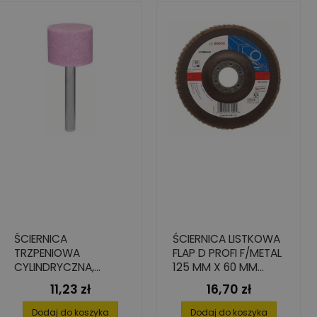
ŚCIERNICA
ŚCIERNICA LISTKOWA
TRZPENIOWA
FLAP D PROFI F/METAL
CYLINDRYCZNA,
125 MM X 60 MM
ŚREDNIA 60 MM X 25
PROSTA
11,23 zł
16,70 zł
Cena
Cena
MM X 20 MM
Dodaj do koszyka
Dodaj do koszyka