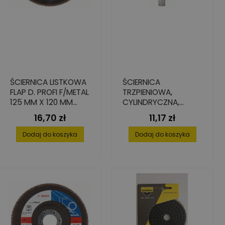
ŚCIERNICA LISTKOWA
ŚCIERNICA
FLAP D. PROFI F/METAL
TRZPIENIOWA,
125 MM X 120 MM
CYLINDRYCZNA,
WYGIĘTA
TWARDA 25 MM X 20
16,70 zł
11,17 zł
Cena
Cena
MM X 6 MM
Dodaj do koszyka
Dodaj do koszyka