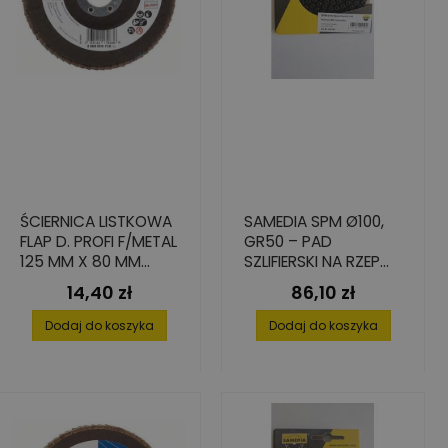
ŚCIERNICA LISTKOWA
SAMEDIA SPM Ø100,
FLAP D. PROFI F/METAL
GR50 – PAD
125 MM X 80 MM
SZLIFIERSKI NA RZEP
WYGIĘTA
DO SZLIFOWANIA
14,40 zł
86,10 zł
Cena
Cena
POWIERZCHNI
BETONOWYCH
Dodaj do koszyka
Dodaj do koszyka