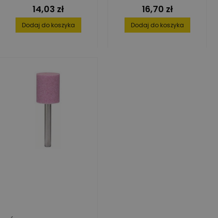
MM X 125 MM
WYGIĘTA
14,03 zł
16,70 zł
Cena
Cena
Dodaj do koszyka
Dodaj do koszyka