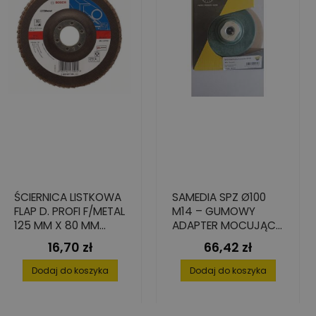
ŚCIERNICA LISTKOWA
SAMEDIA SPZ Ø100
FLAP D. PROFI F/METAL
M14 – GUMOWY
125 MM X 80 MM
ADAPTER MOCUJĄCY
PROSTA
NA RZEP DO
16,70 zł
66,42 zł
Cena
Cena
KRĄZKÓW
DIAMENTOWYCH
Dodaj do koszyka
Dodaj do koszyka