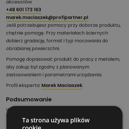
akcesoriów
+48 601 173 163
marek.maciaszek@profipartner.pl
Jeśli potrzebujesz pomocy przy doborze produktu,
chętnie pomogę. Przy materiałach ściernych
dobierz gradację, format i typ mocowania do
obrabianej powierzchni.
Pomogę dopasować produkt do pracy z metalem,
aby zakup był zgodny z planowanym
zastosowaniem i parametrami urządzenia.
Profil eksperta:
Marek Maciaszek
.
Podsumowanie
Wybierz
Ściernica listkowa FLAP D. PROFI F/METAL
125 mm x 120 mm PROSTA
, jeśli potrzebujesz
Ta strona używa plików
produktu z kategorii
Materiały ścierne
do pracy z
cookie