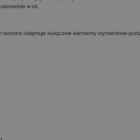
pasowanie w oś.
Ten wariant obejmuje wyłącznie elementy wymienione poniż
m