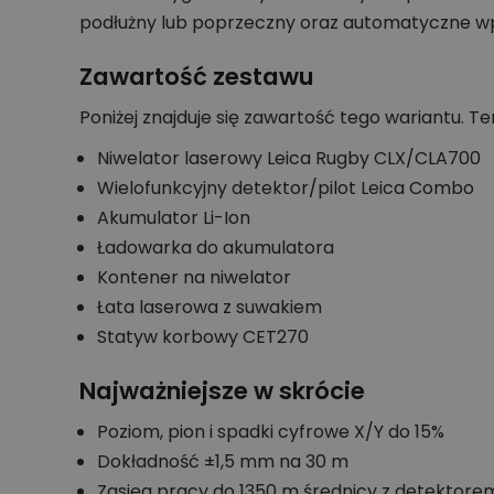
podłużny lub poprzeczny oraz automatyczne w
Zawartość zestawu
Poniżej znajduje się zawartość tego wariantu. 
Niwelator laserowy Leica Rugby CLX/CLA700
Wielofunkcyjny detektor/pilot Leica Combo
Akumulator Li-Ion
Ładowarka do akumulatora
Kontener na niwelator
Łata laserowa z suwakiem
Statyw korbowy CET270
Najważniejsze w skrócie
Poziom, pion i spadki cyfrowe X/Y do 15%
Dokładność ±1,5 mm na 30 m
Zasięg pracy do 1350 m średnicy z detektore