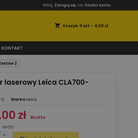
Witaj,
Zaloguj się
lub
Stwórz konto
shopping_cart
Koszyk:
0
szt. - 0,00 zł
KONTAKT
Zestaw 2
r laserowy Leica CLA700-
-2
Marka
Leica
,00 zł
Brutto
netto