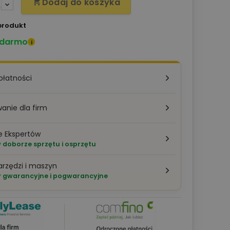
Dodaj do koszyka

produkt
 darmo
i
płatności
anie dla firm
e Ekspertów
doborze sprzętu i osprzętu
arzędzi i maszyn
 gwarancyjne i pogwarancyjne