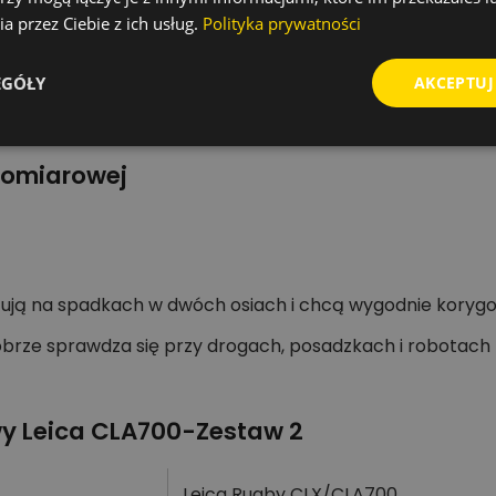
a przez Ciebie z ich usług.
Polityka prywatności
EGÓŁY
AKCEPTUJ
ionu,
rzecznych.
Pomiarowej
ują na spadkach w dwóch osiach i chcą wygodnie koryg
e sprawdza się przy drogach, posadzkach i robotach ziem
wy Leica CLA700-Zestaw 2
Leica Rugby CLX/CLA700