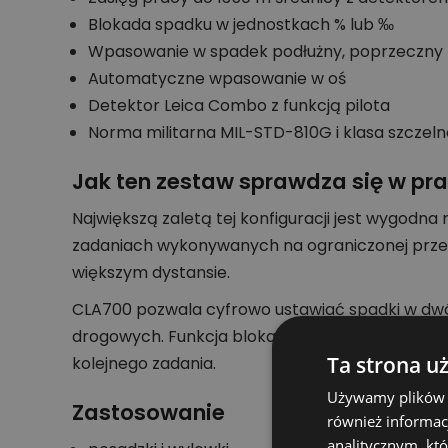
Blokada spadku w jednostkach % lub ‰
Wpasowanie w spadek podłużny, poprzeczny 
Automatyczne wpasowanie w oś
Detektor Leica Combo z funkcją pilota
Norma militarna MIL-STD-810G i klasa szczeln
Jak ten zestaw sprawdza się w pr
Największą zaletą tej konfiguracji jest wygodn
zadaniach wykonywanych na ograniczonej przest
większym dystansie.
CLA700 pozwala cyfrowo ustawiać spadki w dwóc
drogowych. Funkcja blokady spadku pomaga utr
Ta strona u
kolejnego zadania.
Używamy plików co
Zastosowanie
również informac
analitycznym, któ