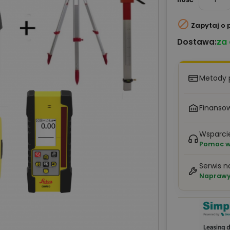

Zapytaj o 
za
Dostawa:
Metody 
Finansow
Wsparci
Pomoc w 
Serwis n
Naprawy