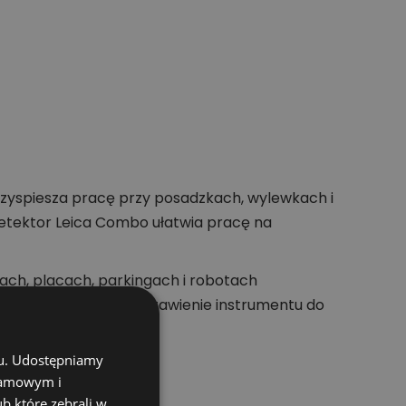
przyspiesza pracę przy posadzkach, wylewkach i
detektor Leica Combo ułatwia pracę na
ach, placach, parkingach i robotach
ś ułatwia szybkie ustawienie instrumentu do
chu. Udostępniamy
klamowym i
ub które zebrali w