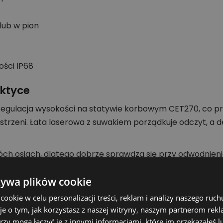
lub w pion
ości IP68
aktyce
a regulacja wysokości na statywie korbowym CET270, co 
rzeni. Łata laserowa z suwakiem porządkuje odczyt, a 
h osiach, dlatego dobrze sprawdza się przy odwodnieni
zymać stabilność pracy, a automatyczne wpasowanie w o
żywa plików cookie
okie w celu personalizacji treści, reklam i analizy naszego ru
je o tym, jak korzystasz z naszej witryny, naszym partnerom re
rzy mogą łączyć je z innymi informacjami, które im przekazałeś l