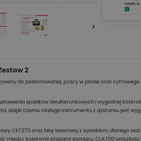

Zestaw 2
używany do poziomowania, pracy w pionie oraz cyfrowego
o ustawienia spadków dwukierunkowych i wygodnej kontrol
ta, dzięki czemu obsługa instrumentu z dystansu jest wygo
owy CET270 oraz łatę laserową z suwakiem, dlatego zest
ić między kolejnymi etapami pomiaru. CLA700 umożliwia 