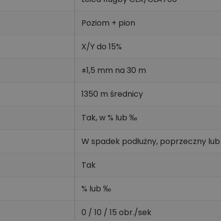
Poziom + pion
X/Y do 15%
±1,5 mm na 30 m
1350 m średnicy
Tak, w % lub ‰
W spadek podłużny, poprzeczny lub
Tak
% lub ‰
0 / 10 / 15 obr./sek