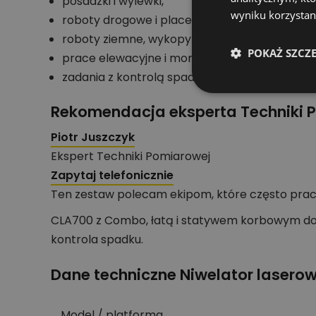
posadzki i wylewki,
wyniku korzystani
roboty drogowe i place manewrowe,
roboty ziemne, wykopy i nasypy,
POKAŻ SZCZ
prace elewacyjne i montażowe wymagające p
zadania z kontrolą spadków podłużnych i pop
Rekomendacja eksperta Techniki 
Piotr Juszczyk
Ekspert Techniki Pomiarowej
Zapytaj telefonicznie
Ten zestaw polecam ekipom, które często prac
CLA700 z Combo, łatą i statywem korbowym dobrz
kontrola spadku.
Dane techniczne Niwelator lasero
Model / platforma