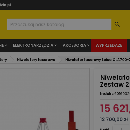
zia.pl

NE
ELEKTRONARZĘDZIA
AKCESORIA
WYPRZEDAŻE
tory
Niwelatory laserowe
Niwelator laserowy Leica CLA700-
Niwelato
Zestaw 2
Indeks
6016032
15 621
12 700,00 zł
Ilość