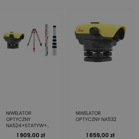
NIWELATOR
NIWELATOR
OPTYCZNY
OPTYCZNY NA532
NA524+STATYW+
ŁATA 5M
1 909,00 zł
1 659,00 zł
Cena
Cena