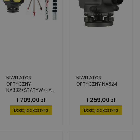
NIWELATOR
NIWELATOR
OPTYCZNY
OPTYCZNY NA324
NA332+STATYW+ŁAT
A 5M
1 709,00 zł
1 259,00 zł
Cena
Cena
Dodaj do koszyka
Dodaj do koszyka