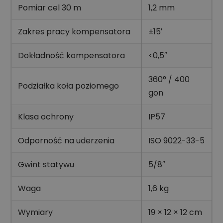
Pomiar cel 30 m
1,2 mm
Zakres pracy kompensatora
±15′
Dokładność kompensatora
<0,5″
360° / 400
Podziałka koła poziomego
gon
Klasa ochrony
IP57
Odporność na uderzenia
ISO 9022-33-5
Gwint statywu
5/8″
Waga
1,6 kg
Wymiary
19 × 12 × 12 cm