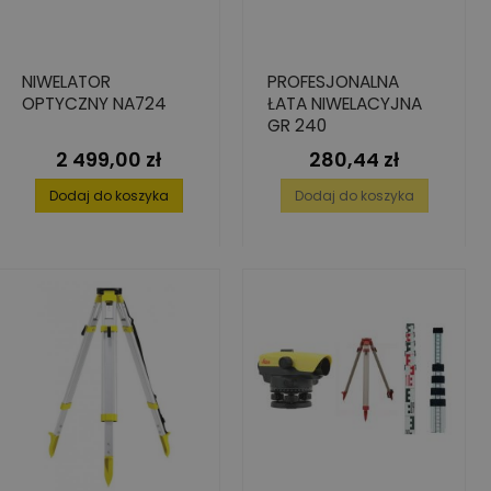
NIWELATOR
PROFESJONALNA
OPTYCZNY NA724
ŁATA NIWELACYJNA
GR 240
2 499,00 zł
280,44 zł
Cena
Cena
Dodaj do koszyka
Dodaj do koszyka