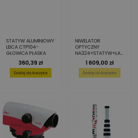
STATYW ALUMINIOWY
NIWELATOR
LEICA CTP104-
OPTYCZNY
GŁOWICA PŁASKA
NA324+STATYW+ŁAT
A 5M
360,39 zł
1 609,00 zł
Cena
Cena
Dodaj do koszyka
Dodaj do koszyka