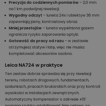
Precyzja do codziennych pomiarów
– 2,0 mm
na 1 km podwójnej niwelacji.
Wygodny odczyt
– luneta 24x i obiektyw 36 mm
zapewniają jasny, kontrastowy obraz.
Mniej przestojów
– luneta wypełniona gazem
ogranicza ryzyko zaparowania optyki.
Gotowość do pracy od razu
– w zestawie
otrzymujesz statyw i łatę, więc nie musisz
kompletować akcesoriów osobno.
Leica NA724 w praktyce
Ten zestaw dobrze sprawdza się przy niwelacji
terenu, robotach drogowych, fundamentach,
szalunkach, pracach brukarskich oraz przy kontroli
wysokości w instalacjach zewnętrznych.
Automatyczny kompensator o zakresie ±15′
pomaga szybko ustabilizować linię celową, co