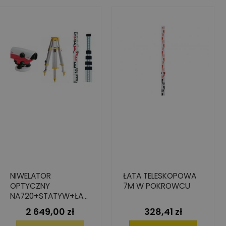
NIWELATOR
ŁATA TELESKOPOWA
OPTYCZNY
7M W POKROWCU
NA720+STATYW+ŁAT
A 5M
2 649,00 zł
328,41 zł
Cena
Cena