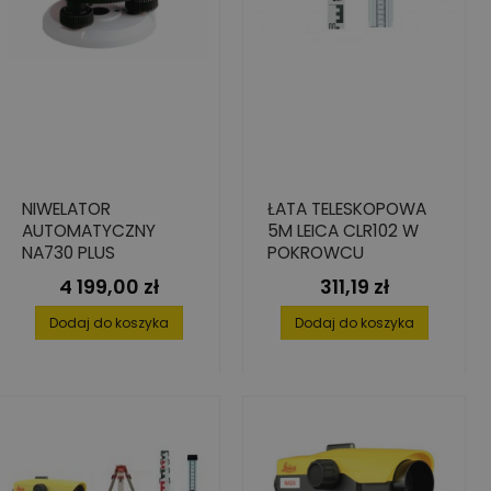
NIWELATOR
ŁATA TELESKOPOWA
AUTOMATYCZNY
5M LEICA CLR102 W
NA730 PLUS
POKROWCU
4 199,00 zł
311,19 zł
Cena
Cena
Dodaj do koszyka
Dodaj do koszyka