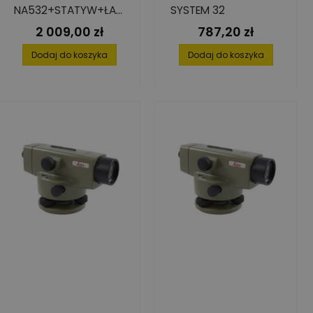
NA532+STATYW+ŁAT
SYSTEM 32
A 5M
2 009,00 zł
787,20 zł
Cena
Cena
Dodaj do koszyka
Dodaj do koszyka