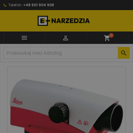
Telefon:
+48 601 904 908
0


shopping_cart
