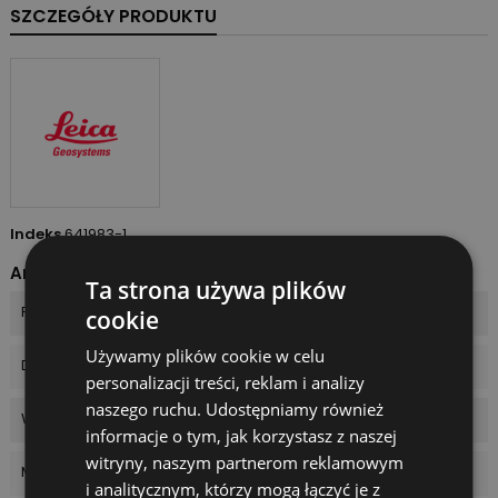
SZCZEGÓŁY PRODUKTU
Indeks
641983-1
Arkusz danych
Ta strona używa plików
Powiększenie
24 x
cookie
Używamy plików cookie w celu
Dokładność kompensatora
2,0 mm
personalizacji treści, reklam i analizy
naszego ruchu. Udostępniamy również
Waga
1,6 kg
informacje o tym, jak korzystasz z naszej
witryny, naszym partnerom reklamowym
Model
NA724
i analitycznym, którzy mogą łączyć je z