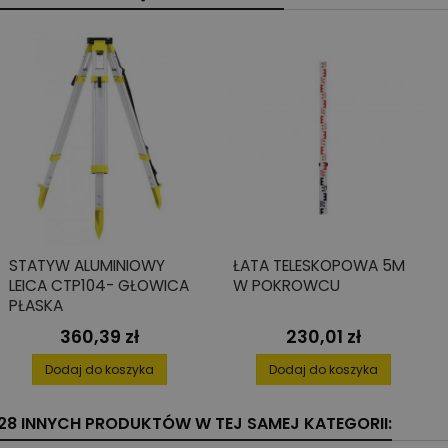
STATYW ALUMINIOWY
ŁATA TELESKOPOWA 5M
LEICA CTP104- GŁOWICA
W POKROWCU
PŁASKA
360,39 zł
230,01 zł
Cena
Cena
Dodaj do koszyka
Dodaj do koszyka
28 INNYCH PRODUKTÓW W TEJ SAMEJ KATEGORII: