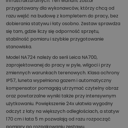
infrastrukturalnych. Ten wariant został
przygotowany dla wykonawców, którzy chcą od
razu wejść na budowę z kompletem do pracy, bez
dobierania statywu i łaty osobno. Zestaw sprawdza
się tam, gdzie liczy się odporność sprzętu,
stabilność pomiaru i szybkie przygotowanie
stanowiska.
Model NA724 należy do serii Leica NA700,
zaprojektowanej do pracy w pyle, wilgoci i przy
zmiennych warunkach terenowych. Klasa ochrony
IP57, luneta wypełniona gazem i automatyczny
kompensator pomagają utrzymać czytelny obraz
oraz powtarzalne wyniki także przy intensywnym
użytkowaniu. Powiększenie 24x ułatwia wygodny
odczyt z łaty na większych odległościach, a statyw
170 cm i łata 5 m pozwalają od razu rozpocząć
pomiary po rozpakowaniu zestawu.