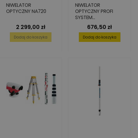
NIWELATOR
NIWELATOR
OPTYCZNY NA720
OPTYCZNY PROFI
SYSTEM
32+STATYW+ŁATA
2 299,00 zł
676,50 zł
Cena
Cena
5M
Dodaj do koszyka
Dodaj do koszyka