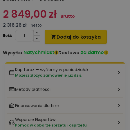
2 849,00 zł
Brutto
2 316,26 zł
netto
Ilość
Dodaj do koszyka

Natychmiast
za darmo
Wysyłka:
Dostawa:
i
i
Kup teraz — wyślemy w poniedziałek
Możesz złożyć zamówienie już dziś.
Metody płatności
Finansowanie dla firm
Wsparcie Ekspertów
Pomoc w doborze sprzętu i osprzętu