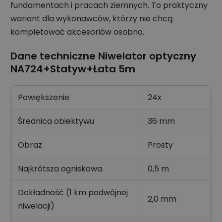
fundamentach i pracach ziemnych. To praktyczny
wariant dla wykonawców, którzy nie chcą
kompletować akcesoriów osobno.
Dane techniczne Niwelator optyczny
NA724+Statyw+Łata 5m
Powiększenie
24x
Średnica obiektywu
36 mm
Obraz
Prosty
Najkrótsza ogniskowa
0,5 m
Dokładność (1 km podwójnej
2,0 mm
niwelacji)