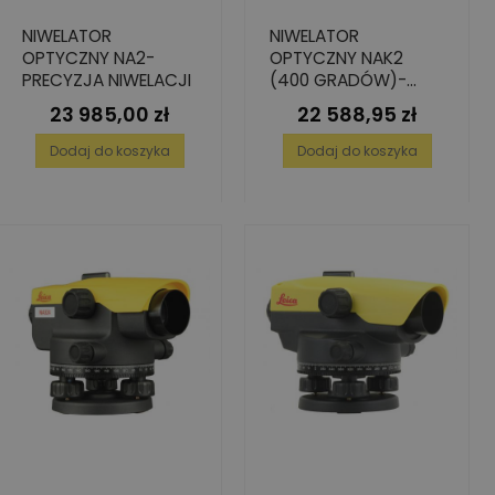
NIWELATOR
NIWELATOR
OPTYCZNY NA2-
OPTYCZNY NAK2
PRECYZJA NIWELACJI
(400 GRADÓW)-
PRECYZJA NIWELACJI
23 985,00 zł
22 588,95 zł
Cena
Cena
Dodaj do koszyka
Dodaj do koszyka