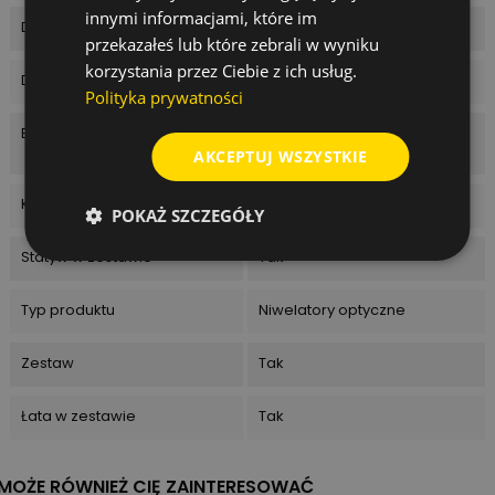
innymi informacjami, które im
Dokładność niwelacji
2,0 mm
przekazałeś lub które zebrali w wyniku
korzystania przez Ciebie z ich usług.
Długość łaty w zestawie
5 m
Polityka prywatności
Elementy zestawu
statyw, łata, łata 5 m,
certyfikat
AKCEPTUJ WSZYSTKIE
Klasa szczelności
IP57
POKAŻ SZCZEGÓŁY
Statyw w zestawie
Tak
Typ produktu
Niwelatory optyczne
Zestaw
Tak
Łata w zestawie
Tak
MOŻE RÓWNIEŻ CIĘ ZAINTERESOWAĆ