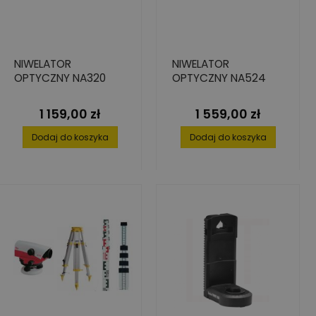
NIWELATOR
NIWELATOR
OPTYCZNY NA320
OPTYCZNY NA524
1 159,00 zł
1 559,00 zł
Cena
Cena
Dodaj do koszyka
Dodaj do koszyka