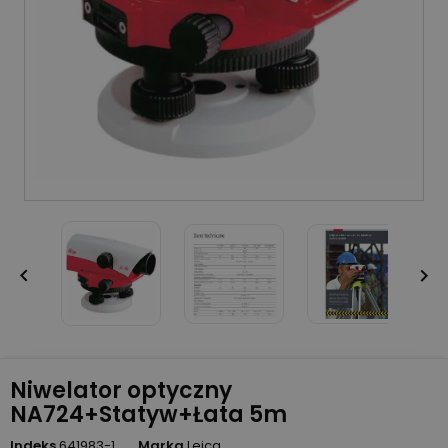


Niwelator optyczny
NA724+Statyw+Łata 5m
Indeks
641983-1
Marka
Leica