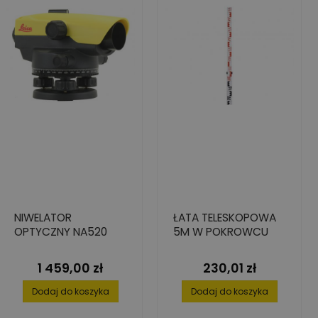
NIWELATOR
ŁATA TELESKOPOWA
OPTYCZNY NA520
5M W POKROWCU
1 459,00 zł
230,01 zł
Cena
Cena
Dodaj do koszyka
Dodaj do koszyka