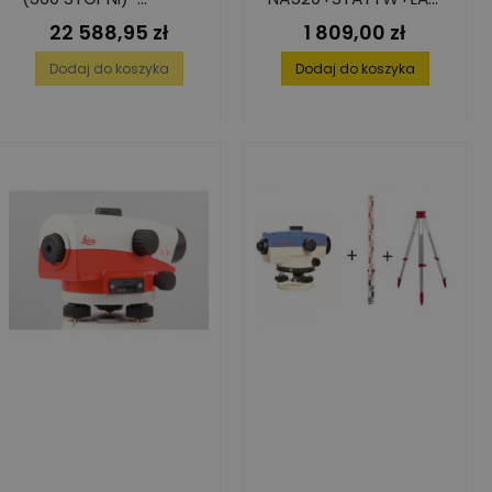
PRECYZJA NIWELACJI
A 5M
22 588,95 zł
1 809,00 zł
Cena
Cena
Dodaj do koszyka
Dodaj do koszyka