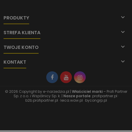

PRODUKTY

STREFA KLIENTA

TWOJE KONTO

KONTAKT
© 2026 Copyright by
e-narzedzia.pl
|
Właściciel marki
– Profi Partner
Sp. z o.o. i Wspólnicy Sp. k. |
Nasze portale
:
profipartner.pl
·
b2b.profipartner.pl
·
leica.waw.pl
·
bycongrp.pl