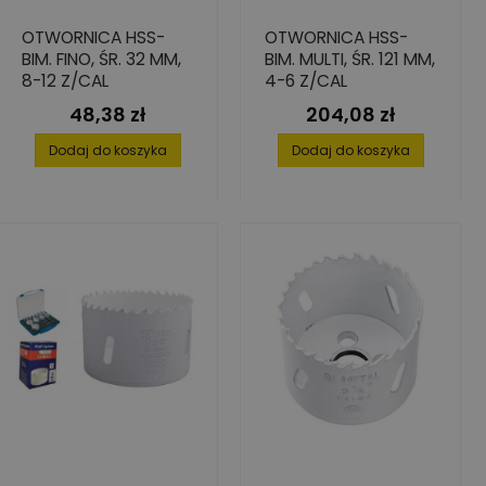
OTWORNICA HSS-
OTWORNICA HSS-
BIM. FINO, ŚR. 32 MM,
BIM. MULTI, ŚR. 121 MM,
8-12 Z/CAL
4-6 Z/CAL
48,38 zł
204,08 zł
Cena
Cena
Dodaj do koszyka
Dodaj do koszyka