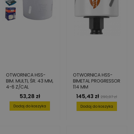
OTWORNICA HSS-
OTWORNICA HSS-
BIM. MULTI, ŚR. 43 MM,
BIMETAL PROGRESSOR
4-6 Z/CAL
114 MM
53,28 zł
145,43 zł
Cena
Cena
Cena
290,87 zł
podstawowa
Dodaj do koszyka
Dodaj do koszyka