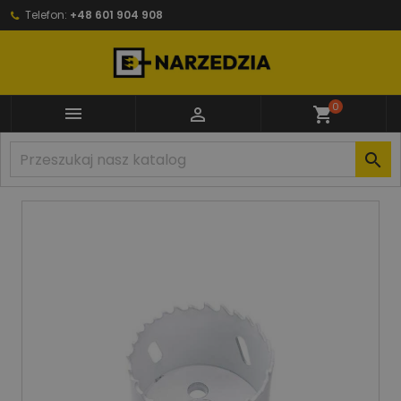
Telefon:
+48 601 904 908
0


shopping_cart
