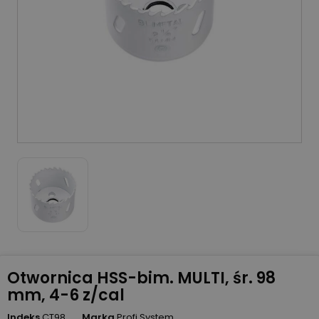
Otwornica HSS-bim. MULTI, śr. 98
mm, 4-6 z/cal
Indeks
CT98
Marka
Profi System