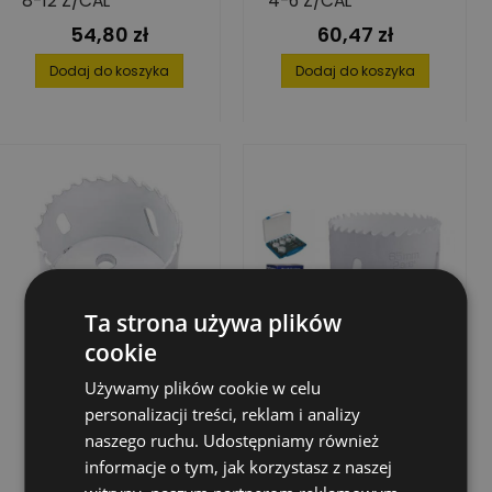
8-12 Z/CAL
4-6 Z/CAL
54,80 zł
60,47 zł
Cena
Cena
Dodaj do koszyka
Dodaj do koszyka
Ta strona używa plików
cookie
Używamy plików cookie w celu
personalizacji treści, reklam i analizy
naszego ruchu. Udostępniamy również
informacje o tym, jak korzystasz z naszej