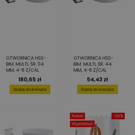
OTWORNICA HSS-
OTWORNICA HSS-
BIM. MULTI, ŚR. 114
BIM. MULTI, ŚR. 44
MM, 4-6 Z/CAL
MM, 4-6 Z/CAL
180,65 zł
54,43 zł
Cena
Cena
Dodaj do koszyka
Dodaj do koszyka
Rabat
-50%
Wyprzedaż!