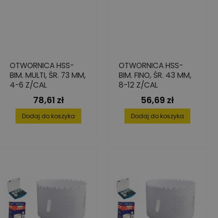
OTWORNICA HSS-
OTWORNICA HSS-
BIM. MULTI, ŚR. 73 MM,
BIM. FINO, ŚR. 43 MM,
4-6 Z/CAL
8-12 Z/CAL
78,61 zł
56,69 zł
Cena
Cena
Dodaj do koszyka
Dodaj do koszyka