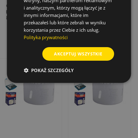
witryny, naszym partnerom reklamowym
OTWORNICA HSS-
OTWORNICA HSS-
i analitycznym, którzy mogą łączyć je z
BIM. FINO, ŚR. 73 MM,
BIM. MULTI, ŚR. 133
innymi informacjami, które im
8-12 Z/CAL
MM, 4-6 Z/CAL
przekazałeś lub które zebrali w wyniku
83,15 zł
251,33 zł
Cena
Cena
korzystania przez Ciebie z ich usług.
Polityka prywatności
Dodaj do koszyka
Dodaj do koszyka
AKCEPTUJ WSZYSTKIE
POKAŻ SZCZEGÓŁY