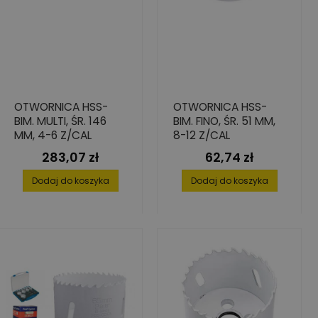
OTWORNICA HSS-
OTWORNICA HSS-
BIM. MULTI, ŚR. 146
BIM. FINO, ŚR. 51 MM,
MM, 4-6 Z/CAL
8-12 Z/CAL
283,07 zł
62,74 zł
Cena
Cena
Dodaj do koszyka
Dodaj do koszyka