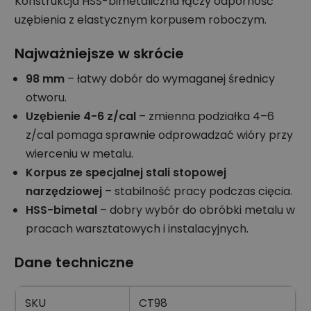
Konstrukcja HSS-bimetaliczna łączy odporność
uzębienia z elastycznym korpusem roboczym.
Najważniejsze w skrócie
98 mm
– łatwy dobór do wymaganej średnicy
otworu.
Uzębienie 4-6 z/cal
– zmienna podziałka 4–6
z/cal pomaga sprawnie odprowadzać wióry przy
wierceniu w metalu.
Korpus ze specjalnej stali stopowej
narzędziowej
– stabilność pracy podczas cięcia.
HSS-bimetal
– dobry wybór do obróbki metalu w
pracach warsztatowych i instalacyjnych.
Dane techniczne
SKU
CT98