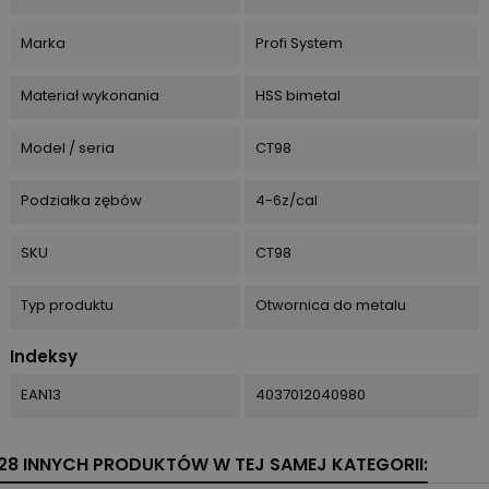
Marka
Profi System
Materiał wykonania
HSS bimetal
Model / seria
CT98
Podziałka zębów
4-6z/cal
SKU
CT98
Typ produktu
Otwornica do metalu
Indeksy
EAN13
4037012040980
28 INNYCH PRODUKTÓW W TEJ SAMEJ KATEGORII: