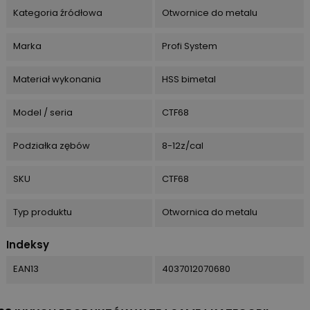
Kategoria źródłowa
Otwornice do metalu
Marka
Profi System
Materiał wykonania
HSS bimetal
Model / seria
CTF68
Podziałka zębów
8-12z/cal
SKU
CTF68
Typ produktu
Otwornica do metalu
Indeksy
EAN13
4037012070680