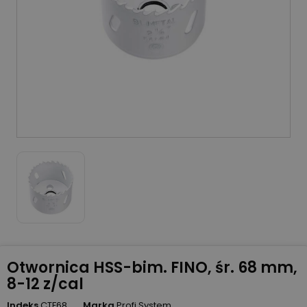
Otwornica HSS-bim. FINO, śr. 68 mm,
8-12 z/cal
Indeks
CTF68
Marka
Profi System