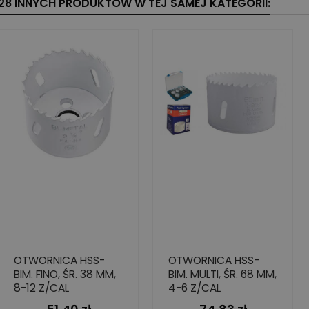
28 INNYCH PRODUKTÓW W TEJ SAMEJ KATEGORII:
OTWORNICA HSS-
OTWORNICA HSS-
BIM. FINO, ŚR. 38 MM,
BIM. MULTI, ŚR. 68 MM,
8-12 Z/CAL
4-6 Z/CAL
Cena
Cena