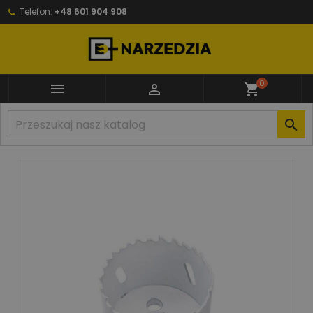
Telefon:
+48 601 904 908
0


shopping_cart
