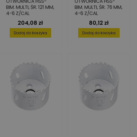
OTWORNICA HSS-
OTWORNICA HSS-
BIM. MULTI, ŚR. 121 MM,
BIM. MULTI, ŚR. 76 MM,
4-6 Z/CAL
4-6 Z/CAL
204,08 zł
80,12 zł
Cena
Cena
Dodaj do koszyka
Dodaj do koszyka