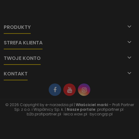

PRODUKTY

STREFA KLIENTA

TWOJE KONTO

KONTAKT
© 2026 Copyright by
e-narzedzia.pl
|
Właściciel marki
– Profi Partner
Sp. z o.o. i Wspólnicy Sp. k. |
Nasze portale
:
profipartner.pl
·
b2b.profipartner.pl
·
leica.waw.pl
·
bycongrp.pl