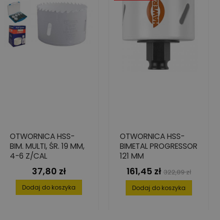
OTWORNICA HSS-
OTWORNICA HSS-
BIM. MULTI, ŚR. 19 MM,
BIMETAL PROGRESSOR
4-6 Z/CAL
121 MM
37,80 zł
161,45 zł
Cena
Cena
Cena
322,89 zł
podstawowa
Dodaj do koszyka
Dodaj do koszyka