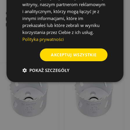
witryny, naszym partnerom reklamowym
i analitycznym, którzy mogą łączyć je z
OTWORNICA HSS-
OTWORNICA HSS-
innymi informacjami, które im
BIM. MULTI, ŚR. 114
BIM. MULTI, ŚR. 56 MM,
MM, 4-6 Z/CAL
4-6 Z/CAL
przekazałeś lub które zebrali w wyniku
korzystania przez Ciebie z ich usług.
180,65 zł
65,01 zł
Cena
Cena
Polityka prywatności
Dodaj do koszyka
Dodaj do koszyka
AKCEPTUJ WSZYSTKIE
POKAŻ SZCZEGÓŁY