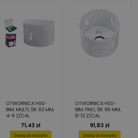
OTWORNICA HSS-
OTWORNICA HSS-
BIM. MULTI, ŚR. 63 MM,
BIM. FINO, ŚR. 86 MM,
4-6 Z/CAL
8-12 Z/CAL
71,43 zł
91,83 zł
Cena
Cena
Dodaj do koszyka
Dodaj do koszyka