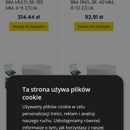
BIM. MULTI, ŚR. 160
BIM. FINO, ŚR. 40 MM,
MM, 4-6 Z/CAL
8-12 Z/CAL
314,44 zł
52,91 zł
Cena
Cena
Dodaj do koszyka
Dodaj do koszyka
Ta strona używa plików
cookie
Używamy plików cookie w celu
personalizacji treści, reklam i analizy
naszego ruchu. Udostępniamy również
informacje o tym, jak korzystasz z naszej