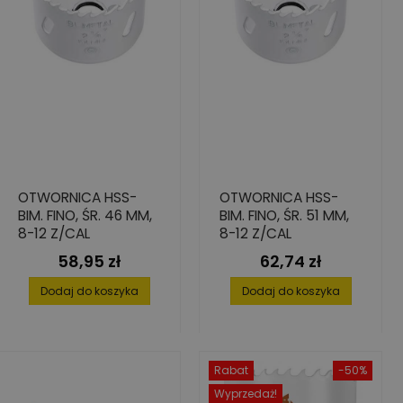
OTWORNICA HSS-
OTWORNICA HSS-
BIM. FINO, ŚR. 46 MM,
BIM. FINO, ŚR. 51 MM,
8-12 Z/CAL
8-12 Z/CAL
58,95 zł
62,74 zł
Cena
Cena
Dodaj do koszyka
Dodaj do koszyka
Rabat
-50%
Wyprzedaż!