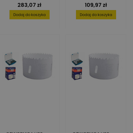
283,07 zł
109,97 zł
Cena
Cena
Dodaj do koszyka
Dodaj do koszyka