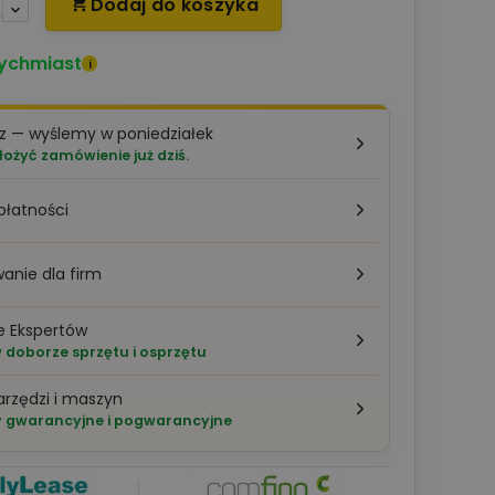
Dodaj do koszyka

ychmiast
i
z — wyślemy w poniedziałek
łożyć zamówienie już dziś.
płatności
anie dla firm
e Ekspertów
doborze sprzętu i osprzętu
arzędzi i maszyn
 gwarancyjne i pogwarancyjne