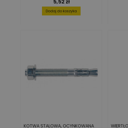
5,52 zł
Cena
Dodaj do koszyka
KOTWA STALOWA, OCYNKOWANA
WIERTŁ