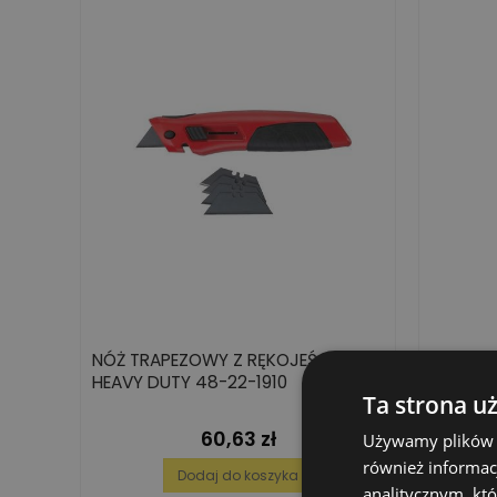
NÓŻ TRAPEZOWY Z RĘKOJEŚCIĄ
ADAPTER
HEAVY DUTY 48-22-1910
EXPERT 
Ta strona u
60,63 zł
Cena
Używamy plików co
również informac
Dodaj do koszyka
analitycznym, któ