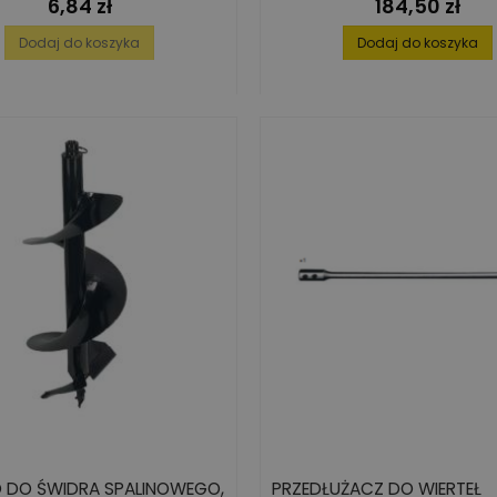
6,84 zł
184,50 zł
Cena
Cena
Dodaj do koszyka
Dodaj do koszyka
O DO ŚWIDRA SPALINOWEGO,
PRZEDŁUŻACZ DO WIERTEŁ