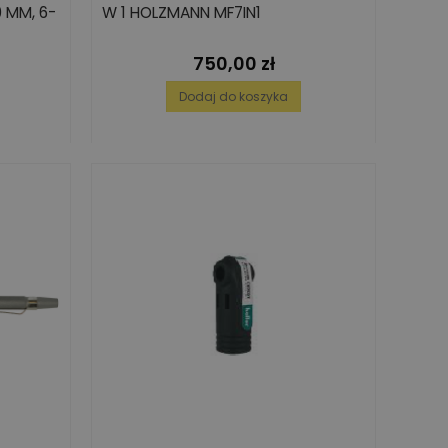
 MM, 6-
W 1 HOLZMANN MF7IN1
750,00 zł
Cena
Dodaj do koszyka