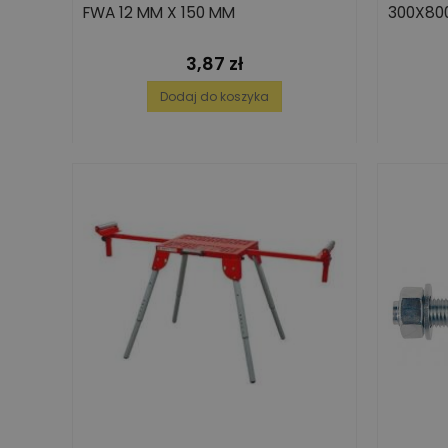
FWA 12 MM X 150 MM
300X80
3,87 zł
Cena
Dodaj do koszyka