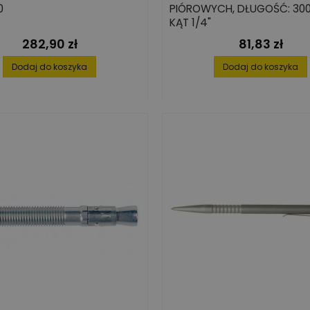
0
PIÓROWYCH, DŁUGOŚĆ: 300
KĄT 1/4"
282,90 zł
81,83 zł
Cena
Cena
Dodaj do koszyka
Dodaj do koszyka