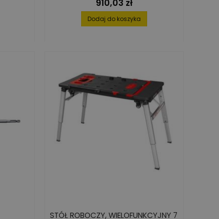
910,03 zł
Cena
Dodaj do koszyka
STÓŁ ROBOCZY, WIELOFUNKCYJNY 7