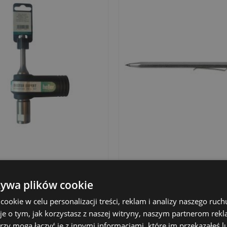
 DO WIERTEŁ DUSTER
RYSIK TRASERSKI, DŁ. 145 M
XC SDS-PLUS, DŁ. 160 MM
żywa plików cookie
101,00 zł
25,29 zł
Cena
Cena
okie w celu personalizacji treści, reklam i analizy naszego ru
je o tym, jak korzystasz z naszej witryny, naszym partnerom re
Dodaj do koszyka
Dodaj do koszyka
rzy mogą łączyć je z innymi informacjami, które im przekazałeś l