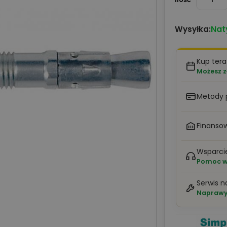
Nat
Wysyłka:
Kup tera
Możesz z
Metody 
Finansow
Wsparci
Pomoc w 
Serwis n
Naprawy