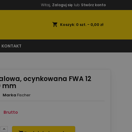
Witaj,
Zaloguj się
lub
Stwórz konto
shopping_cart
Koszyk:
0
szt. - 0,00 zł
KONTAKT
talowa, ocynkowana FWA 12
0 mm
Marka
Fischer
Brutto
o