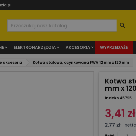
zia.pl

NE
ELEKTRONARZĘDZIA
AKCESORIA
WYPRZEDAŻE
e akcesoria
Kotwa stalowa, ocynkowana FWA 12 mm x 120 mm
Kotwa s
mm x 12
Indeks
45795
3,41 zł
2,77 zł
nett
Ilość