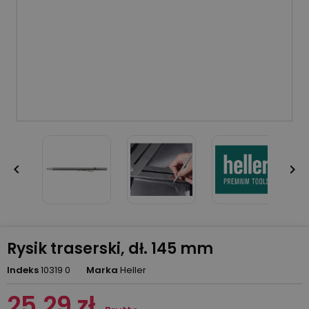


Rysik traserski, dł. 145 mm
Indeks
10319 0
Marka
Heller
25,29 zł