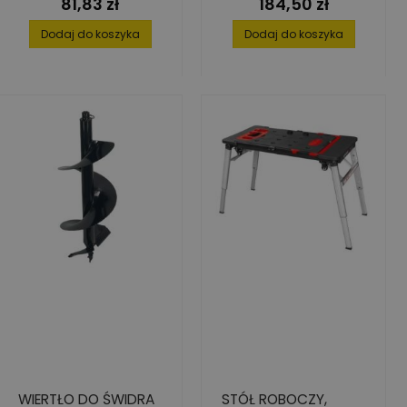
81,83 zł
184,50 zł
Cena
Cena
6-KĄT 1/4"
Dodaj do koszyka
Dodaj do koszyka
WIERTŁO DO ŚWIDRA
STÓŁ ROBOCZY,