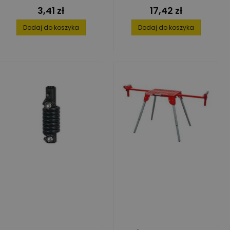
18 MM TYP53
3,41 zł
17,42 zł
Cena
Cena
Dodaj do koszyka
Dodaj do koszyka