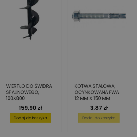
WIERTŁO DO ŚWIDRA
KOTWA STALOWA,
SPALINOWEGO,
OCYNKOWANA FWA
100X800
12 MM X 150 MM
159,90 zł
3,87 zł
Cena
Cena
Dodaj do koszyka
Dodaj do koszyka