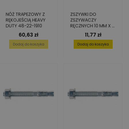
NÓŻ TRAPEZOWY Z
ZSZYWKI DO
RĘKOJEŚCIĄ HEAVY
ZSZYWACZY
DUTY 48-22-1910
RĘCZNYCH 10 MM X 8
MM TYP53
60,63 zł
11,77 zł
Cena
Cena
Dodaj do koszyka
Dodaj do koszyka