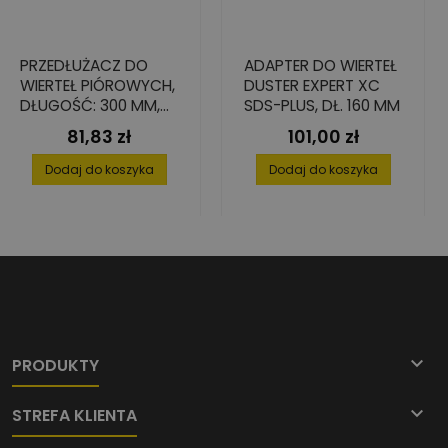
PRZEDŁUŻACZ DO
ADAPTER DO WIERTEŁ
WIERTEŁ PIÓROWYCH,
DUSTER EXPERT XC
DŁUGOŚĆ: 300 MM,
SDS-PLUS, DŁ. 160 MM
6-KĄT 1/4"
81,83 zł
101,00 zł
Cena
Cena
Dodaj do koszyka
Dodaj do koszyka

PRODUKTY

STREFA KLIENTA