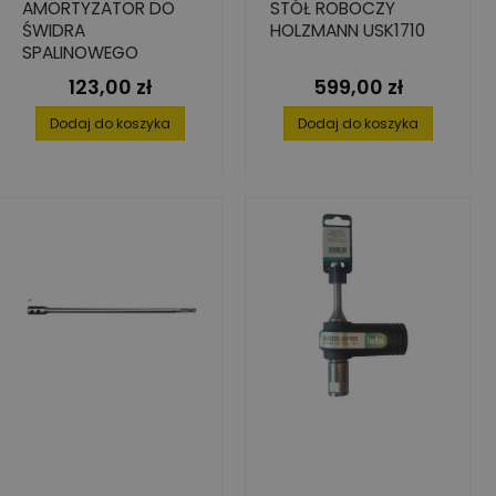
AMORTYZATOR DO
STÓŁ ROBOCZY
ŚWIDRA
HOLZMANN USK1710
SPALINOWEGO
123,00 zł
599,00 zł
Cena
Cena
Dodaj do koszyka
Dodaj do koszyka