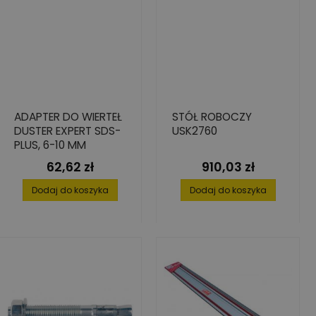
ADAPTER DO WIERTEŁ
STÓŁ ROBOCZY
DUSTER EXPERT SDS-
USK2760
PLUS, 6-10 MM
62,62 zł
910,03 zł
Cena
Cena
Dodaj do koszyka
Dodaj do koszyka