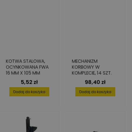
KOTWA STALOWA,
MECHANIZM
OCYNKOWANA FWA
KORBOWY W
16 MM X 105 MM
KOMPLECIE, 14 SZT.
5,52 zł
98,40 zł
Cena
Cena
Dodaj do koszyka
Dodaj do koszyka