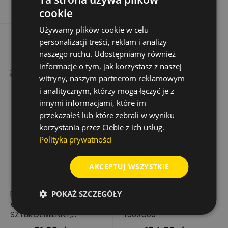
cookie
Używamy plików cookie w celu
personalizacji treści, reklam i analizy
naszego ruchu. Udostępniamy również
informacje o tym, jak korzystasz z naszej
witryny, naszym partnerom reklamowym
i analitycznym, którzy mogą łączyć je z
innymi informacjami, które im
przekazałeś lub które zebrali w wyniku
korzystania przez Ciebie z ich usług.
Polityka prywatności
AKCEPTUJ WSZYSTKIE
POKAŻ SZCZEGÓŁY
PRZEDŁUŻACZ DO
WIERTŁO DO ŚWIDRA
WIERTEŁ PIÓROWYCH,
SPALINOWEGO,
SZYBKOZMIENNY,
150X800
DŁUGOŚĆ - 300 MM,