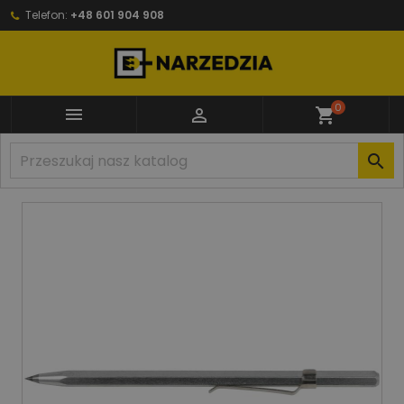
Telefon:
+48 601 904 908
0


shopping_cart
