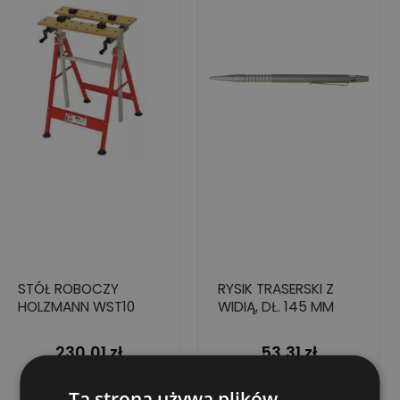
STÓŁ ROBOCZY
RYSIK TRASERSKI Z
HOLZMANN WST10
WIDIĄ, DŁ. 145 MM
230,01 zł
53,31 zł
Cena
Cena
Dodaj do koszyka
Dodaj do koszyka
Ta strona używa plików