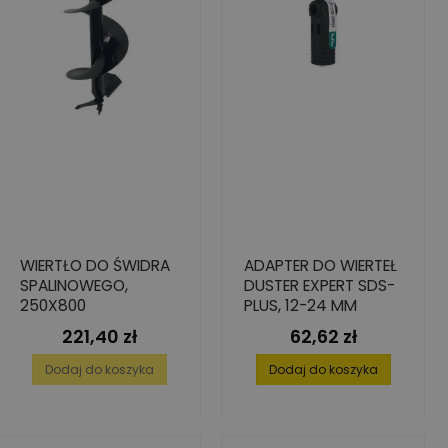
WIERTŁO DO ŚWIDRA
ADAPTER DO WIERTEŁ
SPALINOWEGO,
DUSTER EXPERT SDS-
250X800
PLUS, 12-24 MM
221,40 zł
62,62 zł
Cena
Cena
Dodaj do koszyka
Dodaj do koszyka