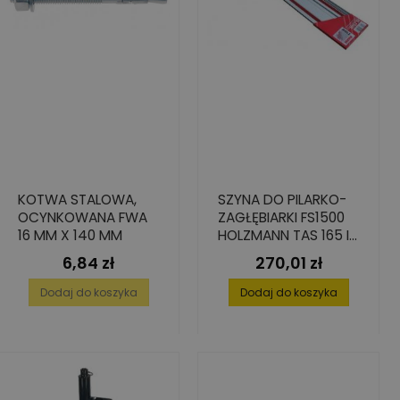
KOTWA STALOWA,
SZYNA DO PILARKO-
OCYNKOWANA FWA
ZAGŁĘBIARKI FS1500
16 MM X 140 MM
HOLZMANN TAS 165 I
TAS 165PRO
6,84 zł
270,01 zł
Cena
Cena
Dodaj do koszyka
Dodaj do koszyka