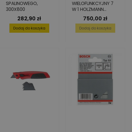
SPALINOWEGO,
WIELOFUNKCYJNY 7
300X800
W 1 HOLZMANN
MF7IN1
282,90 zł
750,00 zł
Cena
Cena
Dodaj do koszyka
Dodaj do koszyka