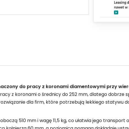
naczony do pracy z koronami diamentowymi przy wierc
racy z koronami o średnicy do 252 mm, dlatego dobrze 
ozwiązanie dla firm, które potrzebują lekkiego statywu d
oboczą 510 mm i wagę 11,5 kg, co ułatwia jego transport
cą kołnierza 60 mm, a poziomica pomaga dokładnie ustaw