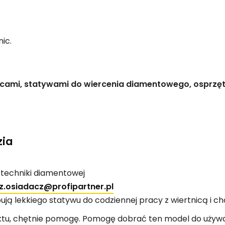
ic.
rtnicami, statywami do wiercenia diamentowego, osprz
zia
e techniki diamentowej
z.osiadacz@profipartner.pl
ą lekkiego statywu do codziennej pracy z wiertnicą i c
ktu, chętnie pomogę. Pomogę dobrać ten model do używan