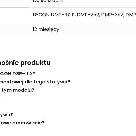
Do 90 stopni
BYCON DMP-162P, DMP-252, DMP-352, DMP-
12 miesięcy
nośnie produktu
BYCON DSP-162?
mentowej dla tego statywu?
w tym modelu?
?
tywu?
tkowe mocowanie?