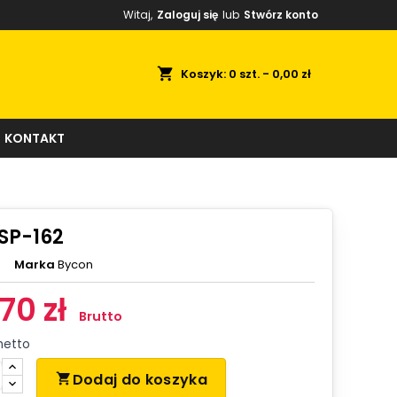
Witaj,
Zaloguj się
lub
Stwórz konto
shopping_cart
Koszyk:
0
szt. - 0,00 zł
KONTAKT
SP-162
Marka
Bycon
70 zł
Brutto
netto
Dodaj do koszyka
