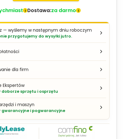
ychmiast
za darmo
Dostawa:
i
i
az — wyślemy w następnym dniu roboczym
ie przygotujemy do wysyłki jutro.
płatności
anie dla firm
e Ekspertów
doborze sprzętu i osprzętu
arzędzi i maszyn
 gwarancyjne i pogwarancyjne