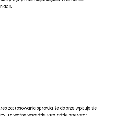
niach.
s zastosowania sprawia, że dobrze wpisuje się
nicy. To ważne wszędzie tam, gdzie operator