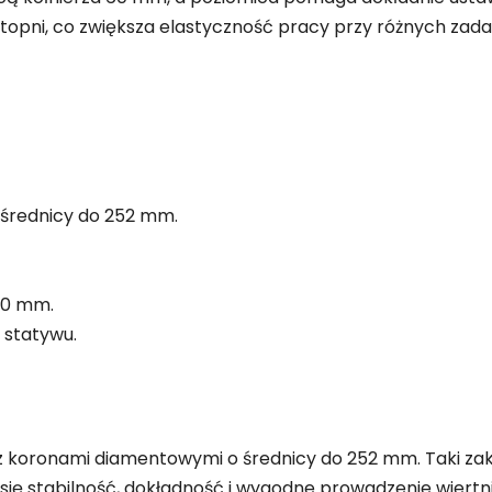
opni, co zwiększa elastyczność pracy przy różnych zada
średnicy do 252 mm.
60 mm.
 statywu.
koronami diamentowymi o średnicy do 252 mm. Taki zakre
y się stabilność, dokładność i wygodne prowadzenie wiert