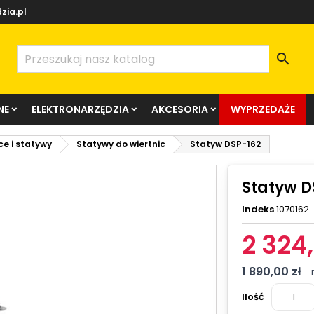
zia.pl

NE
ELEKTRONARZĘDZIA
AKCESORIA
WYPRZEDAŻE
ce i statywy
Statywy do wiertnic
Statyw DSP-162
Statyw D
Indeks
1070162
2 324,
1 890,00 zł
Ilość