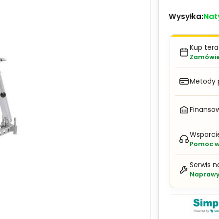
Nat
Wysyłka:
Kup ter
Zamówien
Metody 
Finansow
Wsparci
Pomoc w 
Serwis n
Naprawy