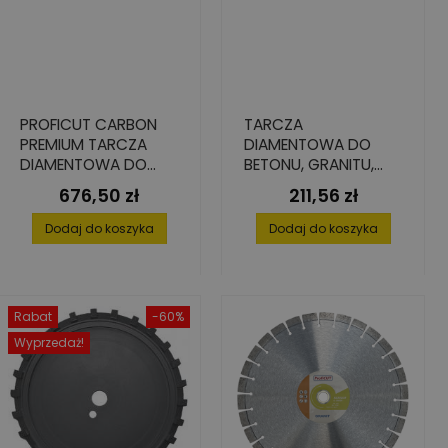
PROFICUT CARBON
TARCZA
PREMIUM TARCZA
DIAMENTOWA DO
DIAMENTOWA DO
BETONU, GRANITU,
BETONU,
350 MM X 25.4 MM
676,50 zł
211,56 zł
Cena
Cena
350X35,0/25,4 75
KW 6 OTWORÓW
Dodaj do koszyka
Dodaj do koszyka
Rabat
-60%
Wyprzedaż!