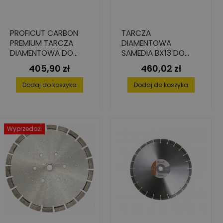
PROFICUT CARBON
TARCZA
PREMIUM TARCZA
DIAMENTOWA
DIAMENTOWA DO
SAMEDIA BX13 DO
BETONU
BETONU I GRANITU
405,90 zł
460,02 zł
Cena
Cena
ZBROJONEGO,
350 MM X 30/25,4
350X25,4
MM X 3,0 MM X 21
Dodaj do koszyka
Dodaj do koszyka
SEG.
Wyprzedaż!