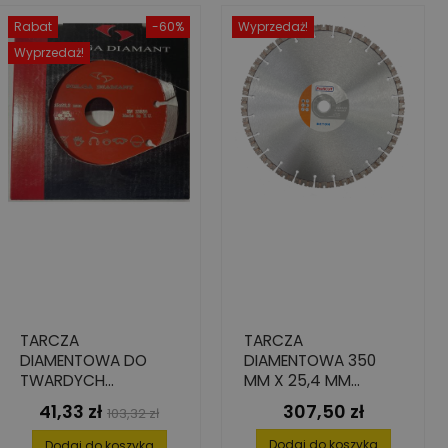
Rabat
-60%
Wyprzedaż!
Wyprzedaż!
TARCZA
TARCZA
DIAMENTOWA DO
DIAMENTOWA 350
TWARDYCH
MM X 25,4 MM
MATERIAŁÓW, 115 MM
TURBO DO BETONU
41,33 zł
307,50 zł
Cena
Cena
Cena
103,32 zł
X 22.2 MM X 2.4 MM
podstawowa
X 8 MM
Dodaj do koszyka
Dodaj do koszyka