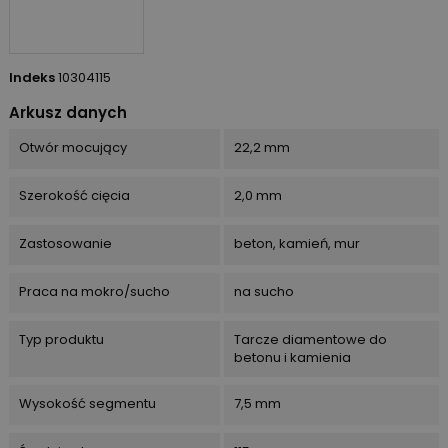
Indeks
10304115
Arkusz danych
Otwór mocujący
22,2 mm
Szerokość cięcia
2,0 mm
Zastosowanie
beton, kamień, mur
Praca na mokro/sucho
na sucho
Typ produktu
Tarcze diamentowe do
betonu i kamienia
Wysokość segmentu
7,5 mm