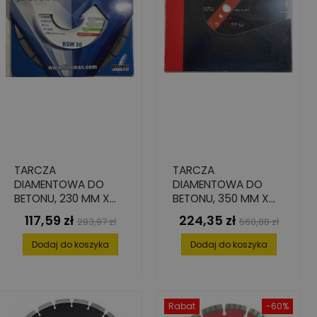
TARCZA
TARCZA
DIAMENTOWA DO
DIAMENTOWA DO
BETONU, 230 MM X
BETONU, 350 MM X
22.2 MM, SEGMENTY:
25.4 MM X 3.2 MM X
117,59 zł
224,35 zł
Cena
Cena
Cena
Cena
293,97 zł
560,88 zł
40 MM X 2.6 MM X 10
8 MM
podstawowa
podstawowa
MM
Dodaj do koszyka
Dodaj do koszyka
Rabat
-60%