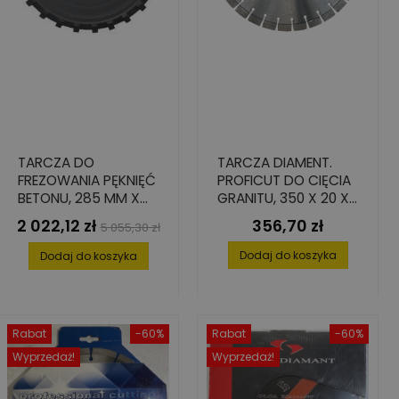
TARCZA DO
TARCZA DIAMENT.
FREZOWANIA PĘKNIĘĆ
PROFICUT DO CIĘCIA
BETONU, 285 MM X
GRANITU, 350 X 20 X
25.4 MM
15 MM
2 022,12 zł
356,70 zł
Cena
Cena
Cena
5 055,30 zł
podstawowa
Dodaj do koszyka
Dodaj do koszyka
Rabat
-60%
Rabat
-60%
Wyprzedaż!
Wyprzedaż!