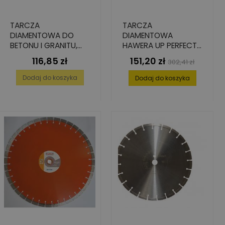
TARCZA
TARCZA
DIAMENTOWA DO
DIAMENTOWA
BETONU I GRANITU,
HAWERA UP PERFECT
230 MM X 22.23 MM X
DO BETONU 180 X
116,85 zł
151,20 zł
Cena
Cena
Cena
302,41 zł
38 MM X 3 MM X 10
22,2 MM
podstawowa
MM
Dodaj do koszyka
Dodaj do koszyka