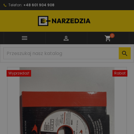
Telefon:
+48 601 904 908
0


shopping_cart

Wyprzedaż!
Rabat