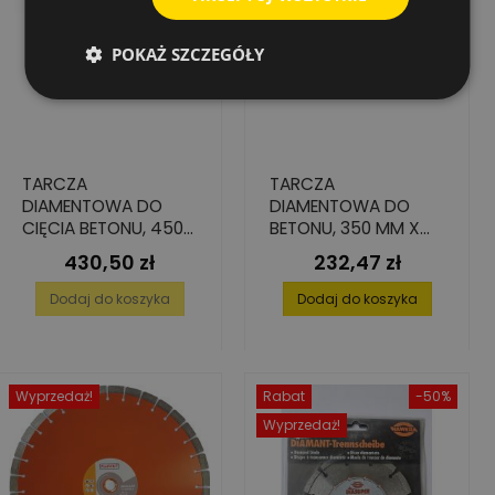
POKAŻ SZCZEGÓŁY
TARCZA
TARCZA
DIAMENTOWA DO
DIAMENTOWA DO
CIĘCIA BETONU, 450
BETONU, 350 MM X
MM X 25.4 MM X 10
25,4 MM -
430,50 zł
232,47 zł
Cena
Cena
MM
WENTYLOWANA
Dodaj do koszyka
Dodaj do koszyka
Wyprzedaż!
Rabat
-50%
Wyprzedaż!