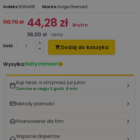
Indeks
10304115
Marka
Solga Diamant
44,28 zł
110,70 zł
Brutto
36,00 zł
netto
Ilość
Dodaj do koszyka

Natychmiast
Wysyłka:
i
Kup teraz, a otrzymasz już jutro!
Zamów w ciągu 3 godz. 8 min.
Metody płatności
Finansowanie dla firm
Wsparcie Ekspertów