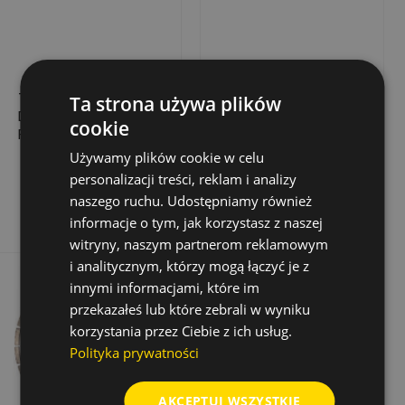
TARCZA
TARCZA
Ta strona używa plików
DIAMENTOWA
DIAMENTOWA DO
cookie
PROFICUT DO CIĘCIA
BETONU Z
BETONU,
PRECYZYJNIE
Używamy plików cookie w celu
312,42 zł
615,00 zł
Cena
Cena
450X25,4X15 MM
UŁOŻONYM
personalizacji treści, reklam i analizy
DIAMENTEM, PREMIUM,
Dodaj do koszyka
Dodaj do koszyka
naszego ruchu. Udostępniamy również
350 MM X 25,4 MM
informacje o tym, jak korzystasz z naszej
witryny, naszym partnerom reklamowym
i analitycznym, którzy mogą łączyć je z
innymi informacjami, które im
przekazałeś lub które zebrali w wyniku
korzystania przez Ciebie z ich usług.
Polityka prywatności
AKCEPTUJ WSZYSTKIE