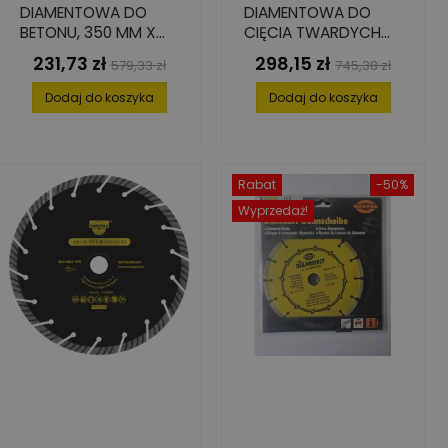
DIAMENTOWA DO
DIAMENTOWA DO
BETONU, 350 MM X
CIĘCIA TWARDYCH
25.4 MM, SEGMENTY:
MATERIAŁÓW, 400
231,73 zł
298,15 zł
Cena
Cena
Cena
Cena
579,33 zł
745,38 zł
40 MM X 2.8 MM X 10
MM X 25.4 MM X 3.4
podstawowa
podstawowa
MM
MM X 6.5 MM
Dodaj do koszyka
Dodaj do koszyka
Rabat
-50%
Wyprzedaż!