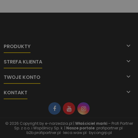

PRODUKTY

STREFA KLIENTA

TWOJE KONTO

KONTAKT
© 2026 Copyright by
e-narzedzia.pl
|
Właściciel marki
– Profi Partner
Sp. z o.o. i Wspólnicy Sp. k. |
Nasze portale
:
profipartner.pl
·
b2b.profipartner.pl
·
leica.waw.pl
·
bycongrp.pl