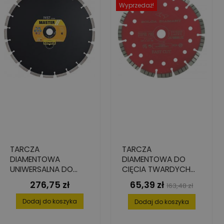
Wyprzedaż!
TARCZA
TARCZA
DIAMENTOWA
DIAMENTOWA DO
UNIWERSALNA DO
CIĘCIA TWARDYCH
BETONU I CEGŁY, 350
MATERIAŁÓW TURBO
276,75 zł
65,39 zł
Cena
Cena
Cena
163,48 zł
MM X 25.4 MM X 3.0
PRO, 150 MM X 22.2
podstawowa
MM, ILOŚĆ SEG.: 21
MM X 2.4 MM X 8 MM
Dodaj do koszyka
Dodaj do koszyka