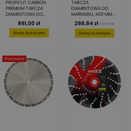
PROFICUT CARBON
TARCZA
PREMIUM TARCZA
DIAMENTOWA DO
DIAMENTOWA DO
MARMURU, 400 MM X
ŚWIEŻEGO BETONU,
25.4 MM X 3.4 MM X
861,00 zł
286,84 zł
Cena
Cena
Cena
717,09 zł
400X25,4
6.5 MM
podstawowa
Dodaj do koszyka
Dodaj do koszyka
Wyprzedaż!