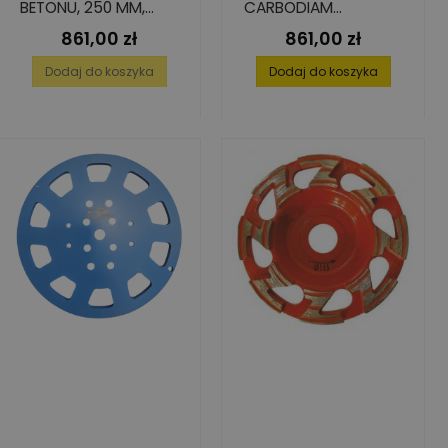
BETONU, 250 MM,
CARBODIAM
ILOŚĆ SEG: 20
TORNADO MX DO
861,00 zł
861,00 zł
Cena
Cena
BETONU, KLEJU I
FARBY, 250 MM,
Dodaj do koszyka
Dodaj do koszyka
ILOŚĆ: 20 SEG.