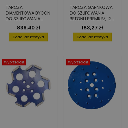
TARCZA
TARCZA GARNKOWA
DIAMENTOWA BYCON
DO SZLIFOWANIA
DO SZLIFOWANIA
BETONU PREMIUM, 125
BETONU, 20X10X40,
MM X 22,23 MM
836,40 zł
183,27 zł
Cena
Cena
300X22,23 MM
Dodaj do koszyka
Dodaj do koszyka
Wyprzedaż!
Wyprzedaż!