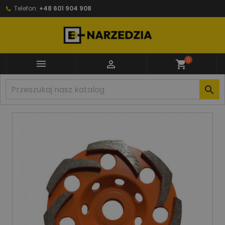
Telefon:
+48 601 904 908
0


shopping_cart
