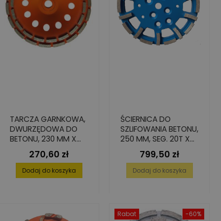
TARCZA GARNKOWA,
ŚCIERNICA DO
DWURZĘDOWA DO
SZLIFOWANIA BETONU,
BETONU, 230 MM X
250 MM, SEG. 20T X
22,2 MM
10 X 40 MM
270,60 zł
799,50 zł
Cena
Cena
Dodaj do koszyka
Dodaj do koszyka
Rabat
-60%