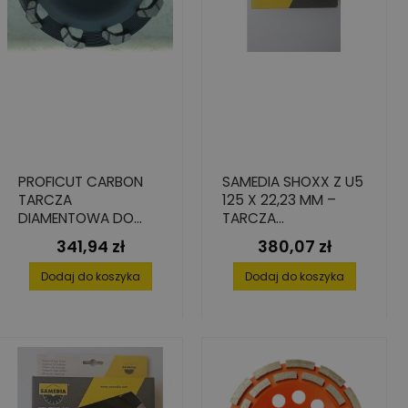
PROFICUT CARBON
SAMEDIA SHOXX Z U5
TARCZA
125 X 22,23 MM –
DIAMENTOWA DO
TARCZA
SZLIFOWANIA BETONU
DIAMENTOWA
341,94 zł
380,07 zł
Cena
Cena
PREMIUM 180X22,2 10
GARNKOWA DO
SEG.
BETONU
Dodaj do koszyka
Dodaj do koszyka