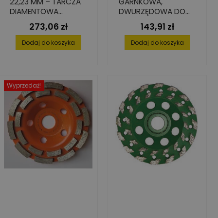
22,23 MM – TARCZA
GARNKOWA,
DIAMENTOWA
DWURZĘDOWA DO
GARNKOWA DO
BETONU PREMIUM 180
273,06 zł
143,91 zł
Cena
Cena
SZLIFOWANIA BETONU
MM X 22,2 MM
Dodaj do koszyka
Dodaj do koszyka
Wyprzedaż!