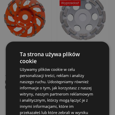
Wyprzedaż!
Ta strona używa plików
cookie
Używamy plików cookie w celu
personalizacji treści, reklam i analizy
TARCZA GARNKOWA,
ŚCIERNICA DO
naszego ruchu. Udostępniamy również
DWURZĘDOWA DO
SZLIFOWANIA
BETONU PREMIUM 150
BETONU,100 MM X
informacje o tym, jak korzystasz z naszej
X 22,23 X 7 MM
22.2 MM, SEGMENTY:
witryny, naszym partnerom reklamowym
170,97 zł
41,13 zł
Cena
Cena
Cena
102,83 zł
DWA RZĘDY
i analitycznym, którzy mogą łączyć je z
podstawowa
Dodaj do koszyka
Dodaj do koszyka
innymi informacjami, które im
przekazałeś lub które zebrali w wyniku