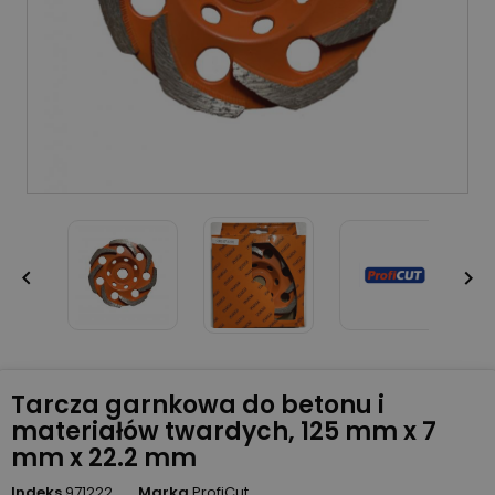


Tarcza garnkowa do betonu i
materiałów twardych, 125 mm x 7
mm x 22.2 mm
Indeks
971222
Marka
ProfiCut