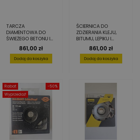
TARCZA
ŚCIERNICA DO
DIAMENTOWA DO
ZDZIERANIA KLEJU,
ŚWIEŻEGO BETONU I
BITUMU, LEPIKU I
ŻYWICY, 250 MM,
STARYCH POWŁOK
861,00 zł
861,00 zł
Cena
Cena
ILOŚĆ SEG: 12
250 MM X 16 MM X
1/4 PCD
Dodaj do koszyka
Dodaj do koszyka
Rabat
-50%
Wyprzedaż!