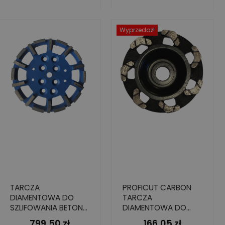
Wyprzedaż!
TARCZA
PROFICUT CARBON
DIAMENTOWA DO
TARCZA
SZLIFOWANIA BETONU
DIAMENTOWA DO
250 MM
SZLIFOWANIA BETONU
799,50 zł
166,05 zł
Cena
Cena