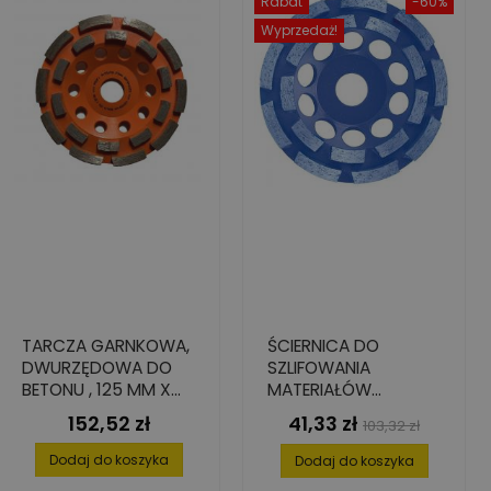
Rabat
-60%
Wyprzedaż!
TARCZA GARNKOWA,
ŚCIERNICA DO
DWURZĘDOWA DO
SZLIFOWANIA
BETONU , 125 MM X
MATERIAŁÓW
22.23 MM X 7 MM
ABRAZYJNYCH, 125
152,52 zł
41,33 zł
Cena
Cena
Cena
103,32 zł
MM X 22.2 MM, ILOŚĆ
podstawowa
SEG: DWA RZĘDY
Dodaj do koszyka
Dodaj do koszyka