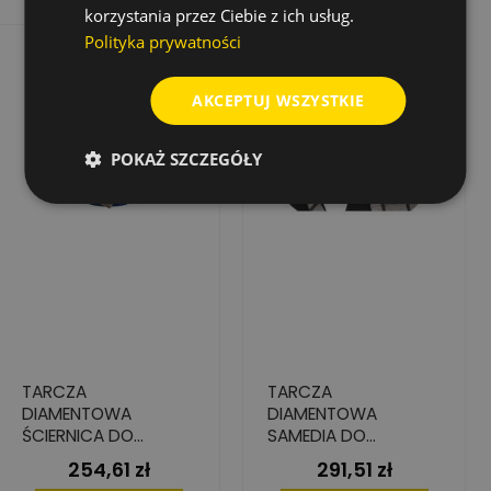
korzystania przez Ciebie z ich usług.
Polityka prywatności
AKCEPTUJ WSZYSTKIE
POKAŻ SZCZEGÓŁY
TARCZA
TARCZA
DIAMENTOWA
DIAMENTOWA
ŚCIERNICA DO
SAMEDIA DO
SZLIFOWANIA BETONU,
SZLIFOWANIA BETONU,
254,61 zł
291,51 zł
Cena
Cena
180 MM X 22.2 MM
GRANITU PREMIUM,