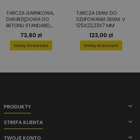
TARCZA GARNKOWA,
TARCZA DIAM. DO
DWURZĘDOWA DO
SZLIFOWANIA SEGM. V
BETONU STANDARD,
125X22,23X7 MM
125 MM X 22.2 MM
73,80 zł
123,00 zł
Cena
Cena
Dodaj do koszyka
Dodaj do koszyka

PRODUKTY

STREFA KLIENTA

TWOJE KONTO