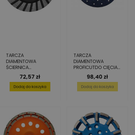
TARCZA
TARCZA
DIAMENTOWA
DIAMENTOWA
ŚCIERNICA
PROFICUTDO CIĘCIA I
GARNKOWA
SZLIFOWANIA, 125 MM
72,57 zł
98,40 zł
Cena
Cena
UNIWERSALNA, 125
X M14
MM X 22.23 MM
Dodaj do koszyka
Dodaj do koszyka