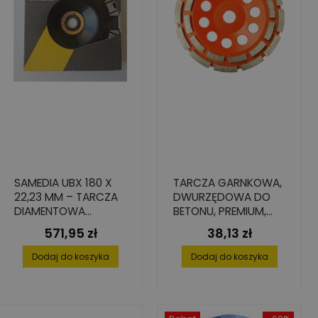
SAMEDIA UBX 180 X
TARCZA GARNKOWA,
22,23 MM – TARCZA
DWURZĘDOWA DO
DIAMENTOWA
BETONU, PREMIUM,
GARNKOWA
150 MM X 19 MM
571,95 zł
38,13 zł
Cena
Cena
SZLIFOWANIA DO
BETONU
Dodaj do koszyka
Dodaj do koszyka