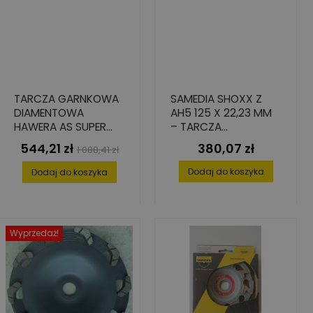
TARCZA GARNKOWA
SAMEDIA SHOXX Z
DIAMENTOWA
AH5 125 X 22,23 MM
HAWERA AS SUPER
– TARCZA
125 X 22,2 MM
DIAMENTOWA
544,21 zł
380,07 zł
Cena
Cena
Cena
1 088,41 zł
GARNKOWA DO
podstawowa
JASTRYCHU, KLEJU I
Dodaj do koszyka
Dodaj do koszyka
TYNKU
Wyprzedaż!