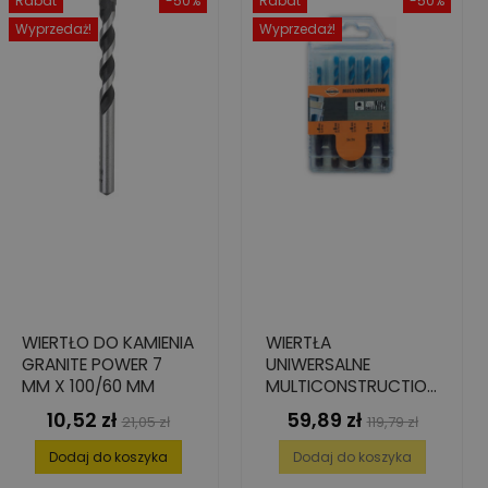
Rabat
-50%
Rabat
-50%
Wyprzedaż!
Wyprzedaż!
WIERTŁO DO KAMIENIA
WIERTŁA
GRANITE POWER 7
UNIWERSALNE
MM X 100/60 MM
MULTICONSTRUCTION
S ŚR. 4-8 MM - 5 SZT.
10,52 zł
59,89 zł
Cena
Cena
Cena
Cena
21,05 zł
119,79 zł
podstawowa
podstawowa
Dodaj do koszyka
Dodaj do koszyka