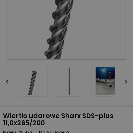


Wiertło udarowe Sharx SDS-plus
11,0x265/200
Indeks
266496
Marka
Hawera