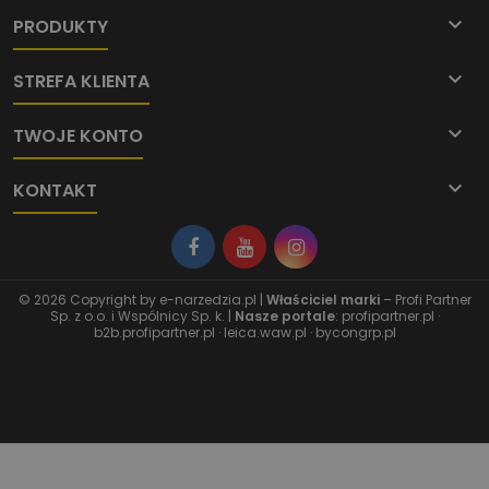

PRODUKTY

STREFA KLIENTA

TWOJE KONTO

KONTAKT
© 2026 Copyright by
e-narzedzia.pl
|
Właściciel marki
– Profi Partner
Sp. z o.o. i Wspólnicy Sp. k. |
Nasze portale
:
profipartner.pl
·
b2b.profipartner.pl
·
leica.waw.pl
·
bycongrp.pl