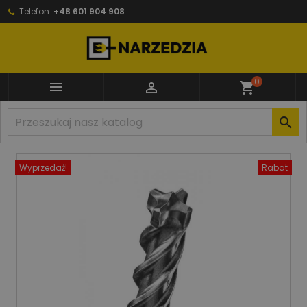
Telefon:
+48 601 904 908
0


shopping_cart

Wyprzedaż!
Rabat