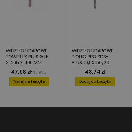
WIERTŁO UDAROWE
WIERTŁO UDAROWE
POWER LX PLUS Ø 15
BIONIC PRO SDS-
X 465 X 400 MM
PLUS, 13,0X150/210
47,98 zł
43,74 zł
Cena
Cena
Cena
95,95 zł
podstawowa
Dodaj do koszyka
Dodaj do koszyka