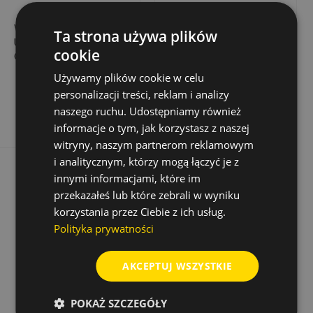
WIERTŁO KORONOWE
WIERTŁO DO
Ta strona używa plików
UDAR Z POŁĄCZENIEM
KAMIENIA, MURU
cookie
GWINTOWYM Ø 125
PROSTONE, 9.0 MM X
MM
80 MM X 120 MM
758,53 zł
7,91 zł
Cena
Cena
Cena
Używamy plików cookie w celu
1 517,07 zł
personalizacji treści, reklam i analizy
podstawowa
Dodaj do koszyka
Dodaj do koszyka
naszego ruchu. Udostępniamy również
informacje o tym, jak korzystasz z naszej
witryny, naszym partnerom reklamowym
i analitycznym, którzy mogą łączyć je z
innymi informacjami, które im
przekazałeś lub które zebrali w wyniku
korzystania przez Ciebie z ich usług.
Polityka prywatności
AKCEPTUJ WSZYSTKIE
POKAŻ SZCZEGÓŁY