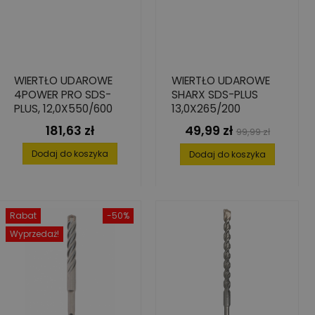
WIERTŁO UDAROWE
WIERTŁO UDAROWE
4POWER PRO SDS-
SHARX SDS-PLUS
PLUS, 12,0X550/600
13,0X265/200
181,63 zł
49,99 zł
Cena
Cena
Cena
99,99 zł
podstawowa
Dodaj do koszyka
Dodaj do koszyka
Rabat
-50%
Wyprzedaż!