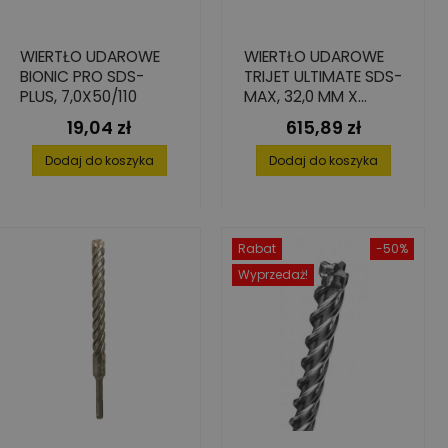
WIERTŁO UDAROWE
WIERTŁO UDAROWE
BIONIC PRO SDS-
TRIJET ULTIMATE SDS-
PLUS, 7,0X50/110
MAX, 32,0 MM X
800/920 MM
19,04 zł
615,89 zł
Cena
Cena
Dodaj do koszyka
Dodaj do koszyka
Rabat
-50%
Wyprzedaż!