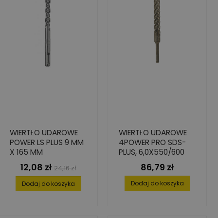
WIERTŁO UDAROWE
WIERTŁO UDAROWE
POWER LS PLUS 9 MM
4POWER PRO SDS-
X 165 MM
PLUS, 6,0X550/600
12,08 zł
86,79 zł
Cena
Cena
Cena
24,16 zł
podstawowa
Dodaj do koszyka
Dodaj do koszyka