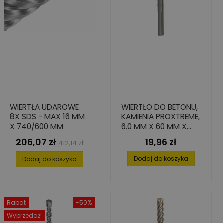
WIERTŁA UDAROWE
WIERTŁO DO BETONU,
8X SDS - MAX 16 MM
KAMIENIA PROXTREME,
X 740/600 MM
6.0 MM X 60 MM X
125 MM
206,07 zł
19,96 zł
Cena
Cena
Cena
412,14 zł
podstawowa
Dodaj do koszyka
Dodaj do koszyka
Rabat
-50%
Wyprzedaż!