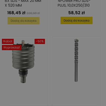
8X SDS - MAX 20 MM
4POWER PRO SDS-
X 520 MM
PLUS, 10,0X250/310
168,45 zł
58,52 zł
Cena
Cena
Cena
336,90 zł
podstawowa
Dodaj do koszyka
Dodaj do koszyka
Rabat
-50%
Wyprzedaż!