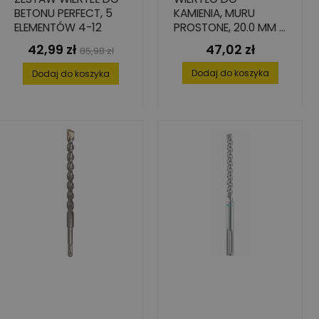
BETONU PERFECT, 5
KAMIENIA, MURU
ELEMENTÓW 4-12
PROSTONE, 20.0 MM X
100 MM X 160 MM
42,99 zł
47,02 zł
Cena
Cena
Cena
85,98 zł
podstawowa
Dodaj do koszyka
Dodaj do koszyka