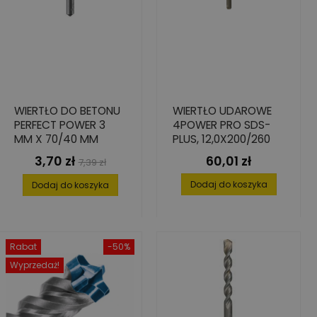
WIERTŁO DO BETONU
WIERTŁO UDAROWE
PERFECT POWER 3
4POWER PRO SDS-
MM X 70/40 MM
PLUS, 12,0X200/260
3,70 zł
60,01 zł
Cena
Cena
Cena
7,39 zł
podstawowa
Dodaj do koszyka
Dodaj do koszyka
Rabat
-50%
Wyprzedaż!