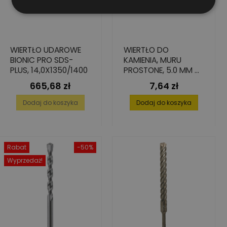
WIERTŁO UDAROWE
WIERTŁO DO
BIONIC PRO SDS-
KAMIENIA, MURU
PLUS, 14,0X1350/1400
PROSTONE, 5.0 MM X
85 MM X 150 MM
665,68 zł
7,64 zł
Cena
Cena
Dodaj do koszyka
Dodaj do koszyka
Rabat
-50%
Wyprzedaż!