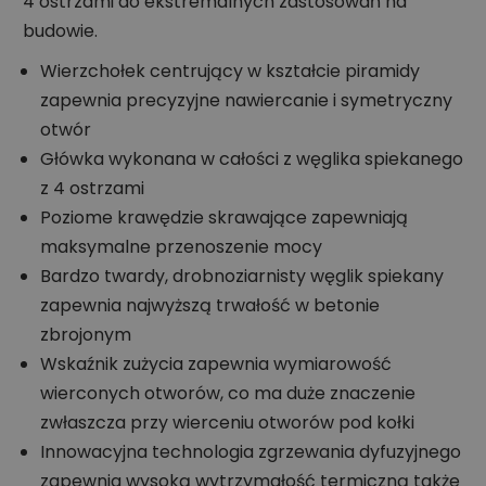
4 ostrzami do ekstremalnych zastosowań na
budowie.
Wierzchołek centrujący w kształcie piramidy
zapewnia precyzyjne nawiercanie i symetryczny
otwór
Główka wykonana w całości z węglika spiekanego
z 4 ostrzami
Poziome krawędzie skrawające zapewniają
maksymalne przenoszenie mocy
Bardzo twardy, drobnoziarnisty węglik spiekany
zapewnia najwyższą trwałość w betonie
zbrojonym
Wskaźnik zużycia zapewnia wymiarowość
wierconych otworów, co ma duże znaczenie
zwłaszcza przy wierceniu otworów pod kołki
Innowacyjna technologia zgrzewania dyfuzyjnego
zapewnia wysoką wytrzymałość termiczną także