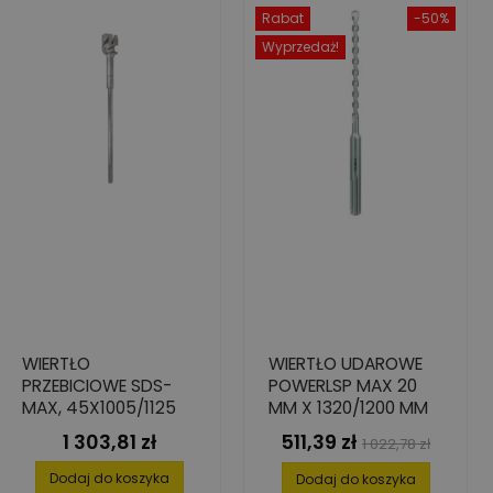
Rabat
-50%
Wyprzedaż!
WIERTŁO
WIERTŁO UDAROWE
PRZEBICIOWE SDS-
POWERLSP MAX 20
MAX, 45X1005/1125
MM X 1320/1200 MM
1 303,81 zł
511,39 zł
Cena
Cena
Cena
1 022,78 zł
podstawowa
Dodaj do koszyka
Dodaj do koszyka