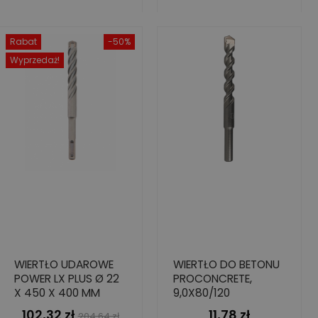
Rabat
-50%
Wyprzedaż!
WIERTŁO UDAROWE
WIERTŁO DO BETONU
POWER LX PLUS Ø 22
PROCONCRETE,
X 450 X 400 MM
9,0X80/120
102,32 zł
11,78 zł
Cena
Cena
Cena
204,64 zł