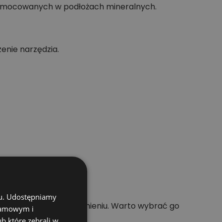
ów mocowanych w podłożach mineralnych.
zenie narzędzia.
chu. Udostępniamy
o prac w betonie i kamieniu. Warto wybrać go
klamowym i
ub które zebrali w