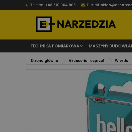
Telefon:
+48 601 904 908
E-mail:
sklep@e-narzed
TECHNIKA POMIAROWA
MASZYNY BUDOWLA
Strona główna
Akcesoria i osprzęt
Wiertła