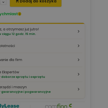
Dodaj do koszyka

ychmiast
i
z, a otrzymasz już jutro!
ciągu 12 godz. 15 min.
płatności
anie dla firm
e Ekspertów
doborze sprzętu i osprzętu
arzędzi i maszyn
 gwarancyjne i pogwarancyjne