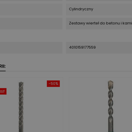
Cylindryczny
Zestawy wierteł do betonu i kam
4010159177559
II:
-50%
aż!