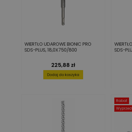
WIERTŁO UDAROWE BIONIC PRO
WIERTŁ
SDS-PLUS, 18,0X750/800
SDS-PLU
225,88 zł
Cena
Dodaj do koszyka
Rabat
Wyprzed