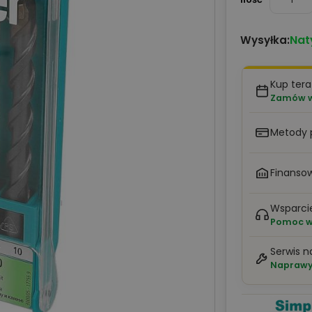
Nat
Wysyłka:
Kup tera
Zamów w 
Metody 
Finansow
Wsparci
Pomoc w 
Serwis n
Naprawy