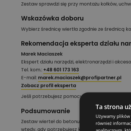
Zestaw sprawdzi się przy montażu kołków, uchw
Wskazówka doboru
Wybierz średnicę wiertła zgodnie ze średnicą ko
Rekomendacja eksperta działu nar
Marek Maciaszek
Ekspert działu narzędzi, elektronarzędzi i akces
Tel. kom.:
+48 601 173 163
E-mail:
marek.maciaszek@profipartner.pl
Zobacz profil eksperta
Jeśli potrzebujesz pomocy przy doborze produ
Ta strona u
Podsumowanie
Używamy plików co
Zestaw wierteł do betonu ProConcrete, 5 eleme
również informac
wtedy, gdy potrzebujesz konkretnej średnicy i 
analitycznym, któ