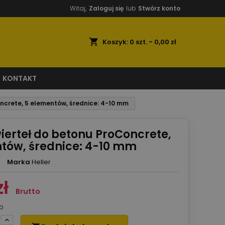
Witaj,
Zaloguj się
lub
Stwórz konto
shopping_cart
Koszyk:
0
szt. - 0,00 zł
KONTAKT
ncrete, 5 elementów, średnice: 4-10 mm
ierteł do betonu ProConcrete,
tów, średnice: 4-10 mm
Marka
Heller
zł
Brutto
o