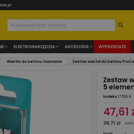
zia.pl

NE
ELEKTRONARZĘDZIA
AKCESORIA
WYPRZEDAŻE
Wiertła do betonu i kamienia
Zestaw wierteł do betonu ProCo
Zestaw w
5 elemen
Indeks
17755 9
47,61 
38,71 zł
nett
Ilość