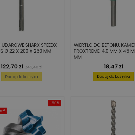
O UDAROWE SHARX SPEEDX
WIERTŁO DO BETONU, KAMIE
S Ø 22 X 200 X 250 MM
PROXTREME, 4.0 MM X 45 M
MM
122,70 zł
18,47 zł
Cena
Cena
Cena
245,40 zł
podstawowa
Dodaj do koszyka
Dodaj do koszyka
-50%
aż!