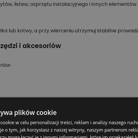
ytów, listew, osprzętu instalacyjnego i innych element
łka lub kotwy, a przy wierceniu utrzymuj stabilne prowad
zędzi i akcesoriów
oriów
ktu, chętnie pomogę.
żywa plików cookie
okie w celu personalizacji treści, reklam i analizy naszego ru
ntów, średnice: 4-10 mm to dopasowany osprzęt Heller d
je o tym, jak korzystasz z naszej witryny, naszym partnerom re
długości do przewidywalnego wiercenia.
rzy mogą łączyć je z innymi informacjami, które im przekazałeś l