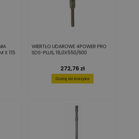
NIA
WIERTŁO UDAROWE 4POWER PRO
M X 115
SDS-PLUS, 18,0X550/600
272,76 zł
Cena
Dodaj do koszyka