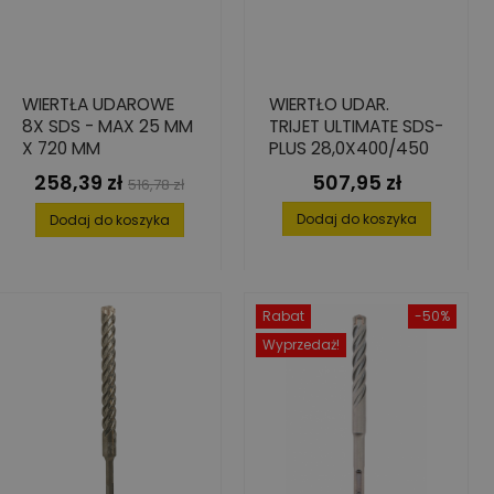
WIERTŁA UDAROWE
WIERTŁO UDAR.
8X SDS - MAX 25 MM
TRIJET ULTIMATE SDS-
X 720 MM
PLUS 28,0X400/450
258,39 zł
507,95 zł
Cena
Cena
Cena
516,78 zł
podstawowa
Dodaj do koszyka
Dodaj do koszyka
Rabat
-50%
Wyprzedaż!