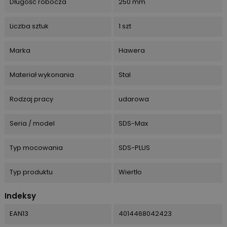
Długość robocza
250 mm
Liczba sztuk
1 szt
Marka
Hawera
Materiał wykonania
Stal
Rodzaj pracy
udarowa
Seria / model
SDS-Max
Typ mocowania
SDS-PLUS
Typ produktu
Wiertło
Indeksy
EAN13
4014468042423