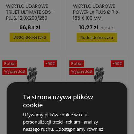
WIERTŁO UDAROWE
WIERTŁO UDAROWE
TRIJET ULTIMATE SDS-
POWER LX PLUS Ø 7 X
PLUS, 12,0X200/260
165 X 100 MM
66,84 zł
10,27 zł
Cena
Cena
Cena
20,54 zł
podstawowa
Dodaj do koszyka
Dodaj do koszyka
Rabat
-50%
Rabat
-50%
Wyprzedaż!
Wyprzedaż!
Ta strona używa plików
cookie
Używamy plików cookie w celu
personalizacji treści, reklam i analizy
naszego ruchu. Udostępniamy również