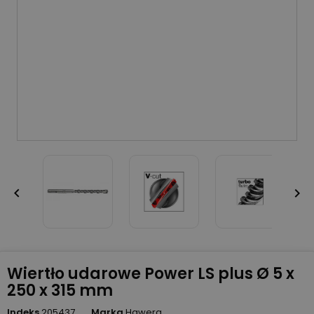


Wiertło udarowe Power LS plus Ø 5 x
250 x 315 mm
Indeks
205437
Marka
Hawera