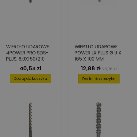
WIERTŁO UDAROWE
WIERTŁO UDAROWE
4POWER PRO SDS-
POWER LX PLUS Ø 9 X
PLUS, 6,0X150/210
165 X 100 MM
40,54 zł
12,88 zł
Cena
Cena
Cena
25,76 zł
podstawowa
Dodaj do koszyka
Dodaj do koszyka