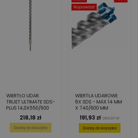
Wyprzedaż!
WIERTŁO UDAR.
WIERTŁA UDAROWE
TRIJET ULTIMATE SDS-
8X SDS - MAX 14 MM
PLUS 14,0X550/600
X 740/600 MM
218,18 zł
191,93 zł
Cena
Cena
Cena
383,87 zł
podstawowa
Dodaj do koszyka
Dodaj do koszyka