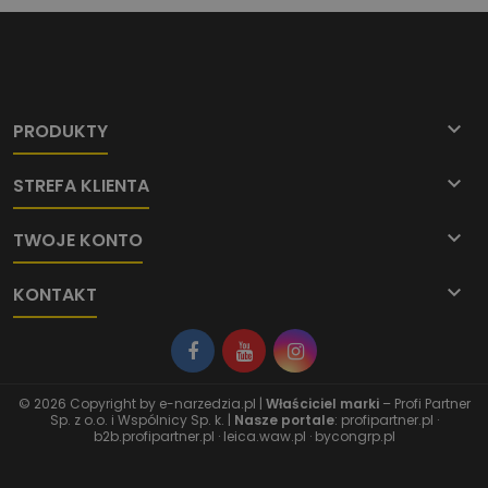

PRODUKTY

STREFA KLIENTA

TWOJE KONTO

KONTAKT
© 2026 Copyright by
e-narzedzia.pl
|
Właściciel marki
– Profi Partner
Sp. z o.o. i Wspólnicy Sp. k. |
Nasze portale
:
profipartner.pl
·
b2b.profipartner.pl
·
leica.waw.pl
·
bycongrp.pl