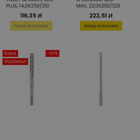
PLUS, 14,0X250/310
MAX, 22,0X200/320
116,35 zł
222,51 zł
Cena
Cena
Dodaj do koszyka
Dodaj do koszyka
Rabat
-50%
Wyprzedaż!