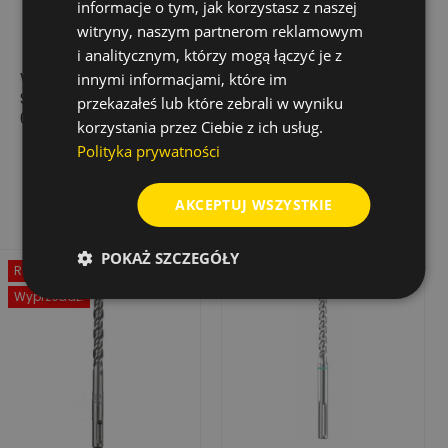
informacje o tym, jak korzystasz z naszej
witryny, naszym partnerom reklamowym
i analitycznym, którzy mogą łączyć je z
WIERTŁO UDAROWE
WIERTŁO UDAROWE
innymi informacjami, które im
SHARX SDS-PLUS
SHARX SDS-PLUS
przekazałeś lub które zebrali w wyniku
6,5X165/100
5,5X465/400
korzystania przez Ciebie z ich usług.
18,47 zł
55,06 zł
Cena
Cena
Cena
Cena
Polityka prywatności
36,94 zł
110,12 zł
podstawowa
podstawowa
Dodaj do koszyka
Dodaj do koszyka
AKCEPTUJ WSZYSTKIE
POKAŻ SZCZEGÓŁY
Rabat
-50%
Wyprzedaż!