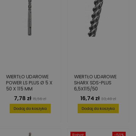
WIERTŁO UDAROWE
WIERTŁO UDAROWE
POWER LS PLUS Ø 5 X
SHARX SDS-PLUS
50 X 115 MM
6,5X115/50
7,78 zł
16,74 zł
Cena
Cena
Cena
Cena
15,56 zł
33,48 zł
podstawowa
podstawowa
Dodaj do koszyka
Dodaj do koszyka
Rabat
-50%