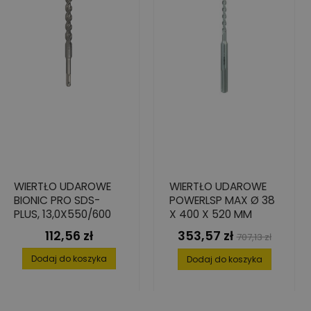
WIERTŁO UDAROWE
WIERTŁO UDAROWE
BIONIC PRO SDS-
POWERLSP MAX Ø 38
PLUS, 13,0X550/600
X 400 X 520 MM
112,56 zł
353,57 zł
Cena
Cena
Cena
707,13 zł
podstawowa
Dodaj do koszyka
Dodaj do koszyka