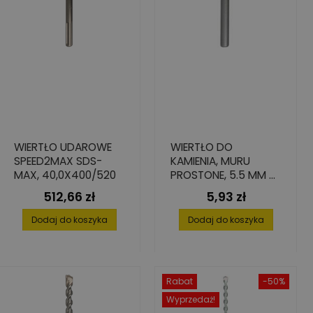
WIERTŁO UDAROWE
WIERTŁO DO
SPEED2MAX SDS-
KAMIENIA, MURU
MAX, 40,0X400/520
PROSTONE, 5.5 MM X
50 MM X 95 MM
512,66 zł
5,93 zł
Cena
Cena
Dodaj do koszyka
Dodaj do koszyka
Rabat
-50%
Wyprzedaż!