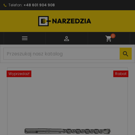
Telefon:
+48 601 904 908
0


shopping_cart

Wyprzedaż!
Rabat