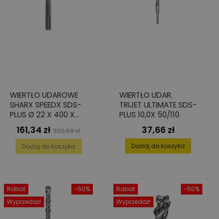
WIERTŁO UDAROWE
WIERTŁO UDAR.
SHARX SPEEDX SDS-
TRIJET ULTIMATE SDS-
PLUS Ø 22 X 400 X
PLUS 10,0X 50/110
450 MM
161,34 zł
37,66 zł
Cena
Cena
Cena
322,69 zł
podstawowa
Dodaj do koszyka
Dodaj do koszyka
Rabat
-50%
Rabat
-50%
Wyprzedaż!
Wyprzedaż!