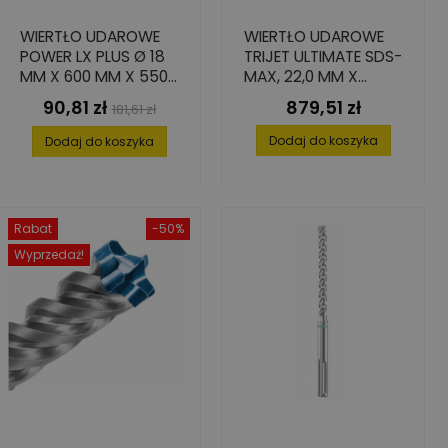
WIERTŁO UDAROWE
WIERTŁO UDAROWE
POWER LX PLUS Ø 18
TRIJET ULTIMATE SDS-
MM X 600 MM X 550
MAX, 22,0 MM X
MM
1200/1320 MM
90,81 zł
879,51 zł
Cena
Cena
Cena
181,61 zł
podstawowa
Dodaj do koszyka
Dodaj do koszyka
Rabat
-50%
Wyprzedaż!