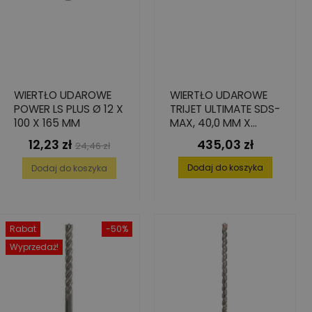
WIERTŁO UDAROWE
WIERTŁO UDAROWE
POWER LS PLUS Ø 12 X
TRIJET ULTIMATE SDS-
100 X 165 MM
MAX, 40,0 MM X
200/320 MM
12,23 zł
435,03 zł
Cena
Cena
Cena
24,46 zł
podstawowa
Dodaj do koszyka
Dodaj do koszyka
Rabat
-50%
Wyprzedaż!