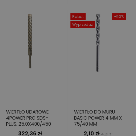
Rabat
-50%
Wyprzedaż!
WIERTŁO UDAROWE
WIERTŁO DO MURU
4POWER PRO SDS-
BASIC POWER 4 MM X
PLUS, 25,0X400/450
75/40 MM
322,36 zł
2,10 zł
Cena
Cena
Cena
4,21 zł