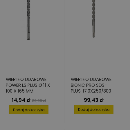
WIERTŁO UDAROWE
WIERTŁO UDAROWE
POWER LS PLUS Ø 11 X
BIONIC PRO SDS-
100 X 165 MM
PLUS, 17,0X250/300
14,94 zł
99,43 zł
Cena
Cena
Cena
29,88 zł
podstawowa
Dodaj do koszyka
Dodaj do koszyka