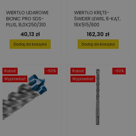
WIERTŁO UDAROWE
WIERTŁO KRĘTE-
BIONIC PRO SDS-
ŚWIDER LEWIS, 6-KĄT,
PLUS, 8,0X250/310
16X515/600
40,13 zł
162,30 zł
Cena
Cena
Dodaj do koszyka
Dodaj do koszyka
Rabat
-50%
Rabat
-50%
Wyprzedaż!
Wyprzedaż!