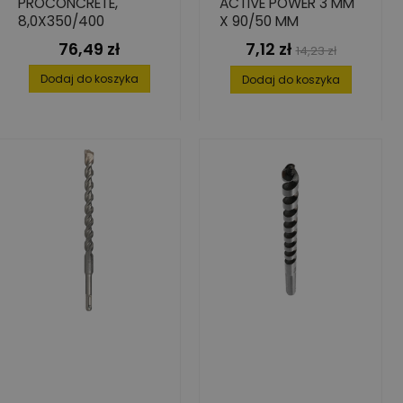
PROCONCRETE,
ACTIVE POWER 3 MM
8,0X350/400
X 90/50 MM
76,49 zł
7,12 zł
Cena
Cena
Cena
14,23 zł
podstawowa
Dodaj do koszyka
Dodaj do koszyka