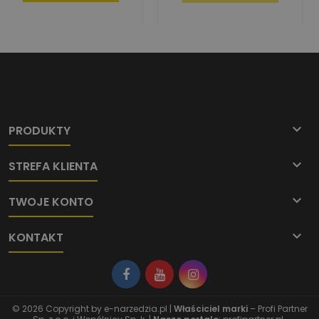

PRODUKTY

STREFA KLIENTA

TWOJE KONTO

KONTAKT
© 2026 Copyright by
e-narzedzia.pl
|
Właściciel marki
– Profi Partner