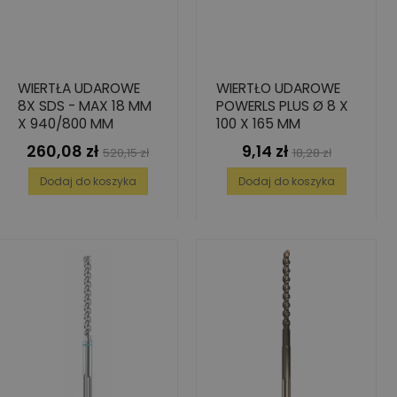
WIERTŁA UDAROWE
WIERTŁO UDAROWE
8X SDS - MAX 18 MM
POWERLS PLUS Ø 8 X
X 940/800 MM
100 X 165 MM
260,08 zł
9,14 zł
Cena
Cena
Cena
Cena
520,15 zł
18,28 zł
podstawowa
podstawowa
Dodaj do koszyka
Dodaj do koszyka