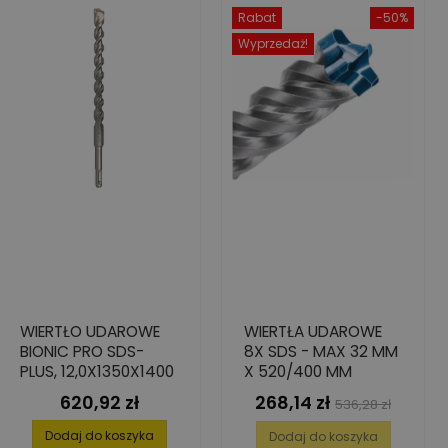
Rabat
-50%
Wyprzedaż!
WIERTŁO UDAROWE
WIERTŁA UDAROWE
BIONIC PRO SDS-
8X SDS - MAX 32 MM
PLUS, 12,0X1350X1400
X 520/400 MM
620,92 zł
268,14 zł
Cena
Cena
Cena
536,28 zł
podstawowa
Dodaj do koszyka
Dodaj do koszyka