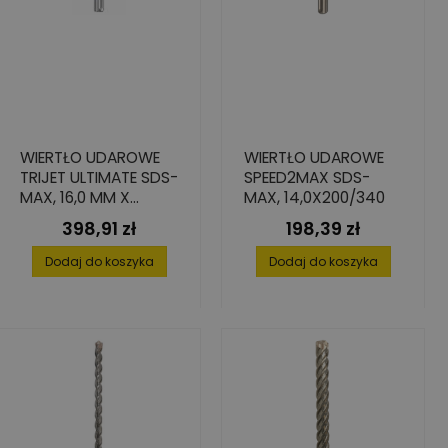
WIERTŁO UDAROWE
WIERTŁO UDAROWE
TRIJET ULTIMATE SDS-
SPEED2MAX SDS-
MAX, 16,0 MM X
MAX, 14,0X200/340
600/740
398,91 zł
198,39 zł
Cena
Cena
Dodaj do koszyka
Dodaj do koszyka