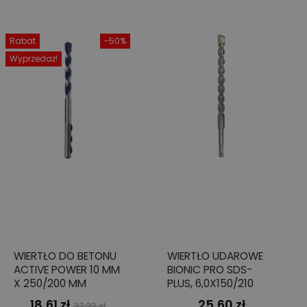
Rabat
-50%
Wyprzedaż!
WIERTŁO DO BETONU
WIERTŁO UDAROWE
ACTIVE POWER 10 MM
BIONIC PRO SDS-
X 250/200 MM
PLUS, 6,0X150/210
18,61 zł
25,60 zł
Cena
Cena
Cena
37,22 zł