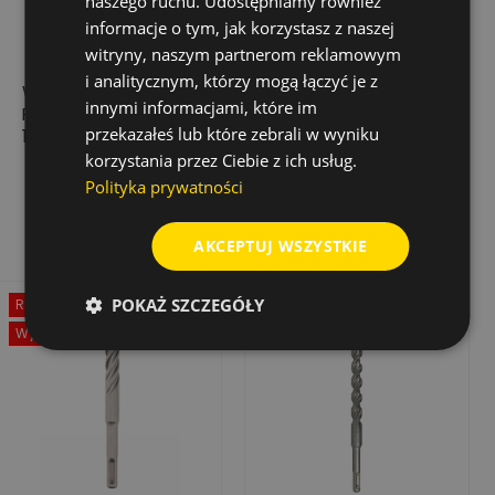
naszego ruchu. Udostępniamy również
informacje o tym, jak korzystasz z naszej
witryny, naszym partnerom reklamowym
i analitycznym, którzy mogą łączyć je z
WIERTŁO UDAROWE
WIERTŁO UDAROWE
innymi informacjami, które im
POWER LS PLUS 10 X
TRIJET ULTIMATE SDS-
przekazałeś lub które zebrali w wyniku
150 X 215 MM
MAX, 40,0 MM X
800/920 MM
korzystania przez Ciebie z ich usług.
12,76 zł
936,08 zł
Cena
Cena
Cena
25,52 zł
Polityka prywatności
podstawowa
Dodaj do koszyka
Dodaj do koszyka
AKCEPTUJ WSZYSTKIE
POKAŻ SZCZEGÓŁY
Rabat
-50%
Wyprzedaż!