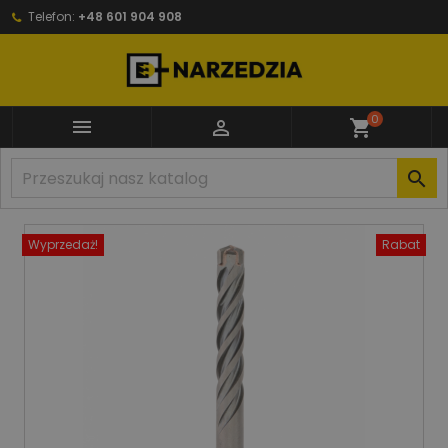
Telefon:
+48 601 904 908
0


shopping_cart

Wyprzedaż!
Rabat