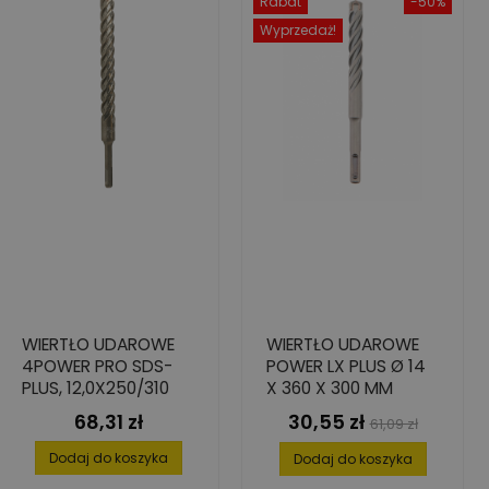
Rabat
-50%
Wyprzedaż!
WIERTŁO UDAROWE
WIERTŁO UDAROWE
4POWER PRO SDS-
POWER LX PLUS Ø 14
PLUS, 12,0X250/310
X 360 X 300 MM
68,31 zł
30,55 zł
Cena
Cena
Cena
61,09 zł
podstawowa
Dodaj do koszyka
Dodaj do koszyka