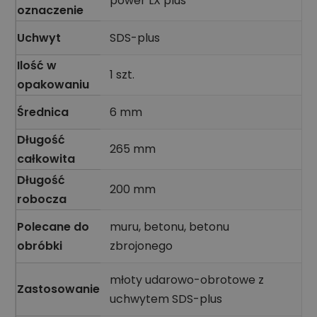
power LX plus
oznaczenie
Uchwyt
SDS-plus
Ilość w
1 szt.
opakowaniu
Średnica
6 mm
Długość
265 mm
całkowita
Długość
200 mm
robocza
Polecane do
muru, betonu, betonu
obróbki
zbrojonego
młoty udarowo-obrotowe z
Zastosowanie
uchwytem SDS-plus