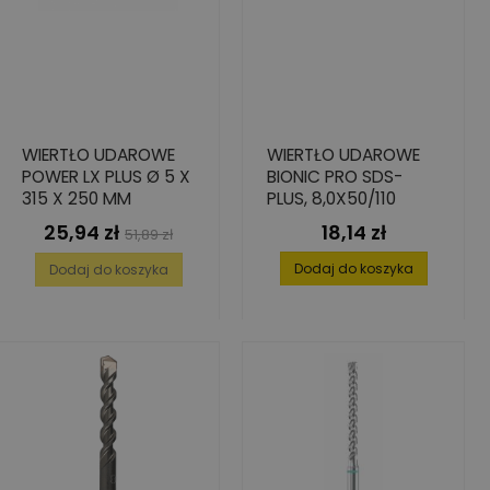
WIERTŁO UDAROWE
WIERTŁO UDAROWE
POWER LX PLUS Ø 5 X
BIONIC PRO SDS-
315 X 250 MM
PLUS, 8,0X50/110
25,94 zł
18,14 zł
Cena
Cena
Cena
51,89 zł
podstawowa
Dodaj do koszyka
Dodaj do koszyka