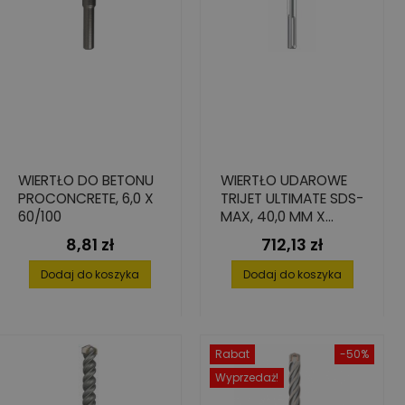
WIERTŁO DO BETONU
WIERTŁO UDAROWE
PROCONCRETE, 6,0 X
TRIJET ULTIMATE SDS-
60/100
MAX, 40,0 MM X
400/520 MM
8,81 zł
712,13 zł
Cena
Cena
Dodaj do koszyka
Dodaj do koszyka
Rabat
-50%
Wyprzedaż!