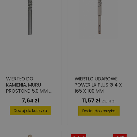
WIERTŁO DO
WIERTŁO UDAROWE
KAMIENIA, MURU
POWER LX PLUS Ø 4 X
PROSTONE, 5.0 MM X
165 X 100 MM
85 MM X 150 MM
7,64 zł
11,57 zł
Cena
Cena
Cena
23,14 zł
podstawowa
Dodaj do koszyka
Dodaj do koszyka