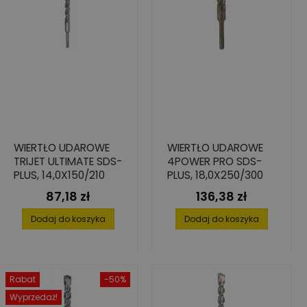
WIERTŁO UDAROWE
WIERTŁO UDAROWE
TRIJET ULTIMATE SDS-
4POWER PRO SDS-
PLUS, 14,0X150/210
PLUS, 18,0X250/300
87,18 zł
136,38 zł
Cena
Cena
Dodaj do koszyka
Dodaj do koszyka
Rabat
-50%
Wyprzedaż!