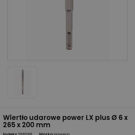
Wiertło udarowe power LX plus Ø 6 x
265 x 200 mm
Indeks
266588
Marka
Hawera