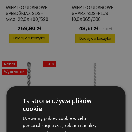
WIERTŁO UDAROWE
WIERTŁO UDAROWE
SPEED2MAX SDS-
SHARX SDS-PLUS
MAX, 22,0X400/520
10,0X365/300
259,90 zł
48,51 zł
Cena
Cena
Cena
97,01 zł
podstawowa
Dodaj do koszyka
Dodaj do koszyka
Rabat
-50%
Wyprzedaż!
Ta strona używa plików
cookie
Używamy plików cookie w celu
personalizacji treści, reklam i analizy