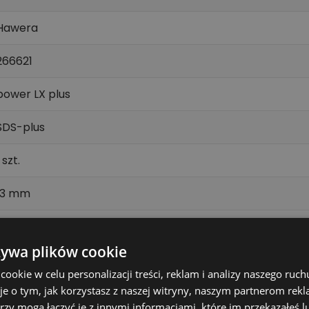
Hawera
266621
power LX plus
SDS-plus
 szt.
13 mm
165 mm
żywa plików cookie
100 mm
okie w celu personalizacji treści, reklam i analizy naszego ru
je o tym, jak korzystasz z naszej witryny, naszym partnerom re
muru, betonu, betonu zbrojonego
rzy mogą łączyć je z innymi informacjami, które im przekazałeś l