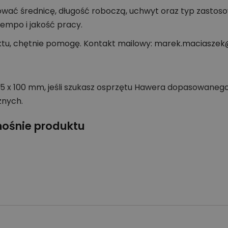
wać średnicę, długość roboczą, uchwyt oraz typ zastos
empo i jakość pracy.
ktu, chętnie pomogę. Kontakt mailowy: marek.maciaszek@
165 x 100 mm, jeśli szukasz osprzętu Hawera dopasowaneg
znych.
nośnie produktu