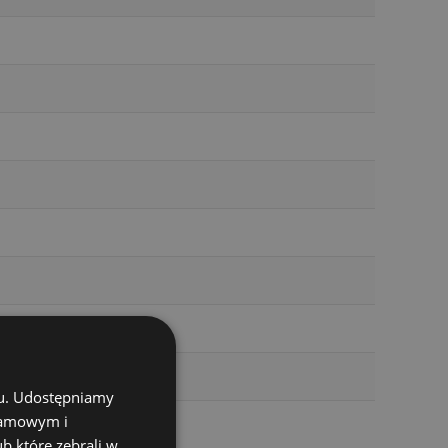
chu. Udostępniamy
klamowym i
ub które zebrali w