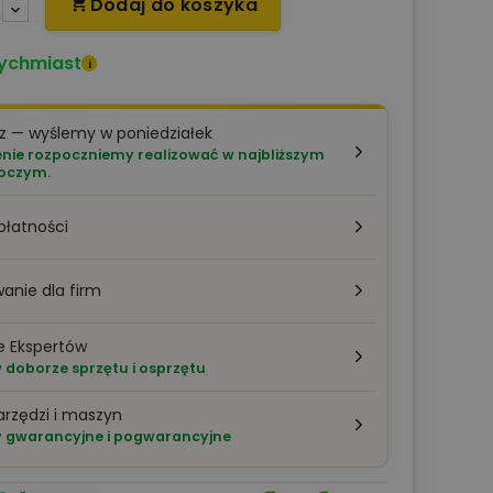
Dodaj do koszyka

ychmiast
i
z — wyślemy w poniedziałek
ie rozpoczniemy realizować w najbliższym
boczym.
płatności
anie dla firm
e Ekspertów
doborze sprzętu i osprzętu
arzędzi i maszyn
 gwarancyjne i pogwarancyjne