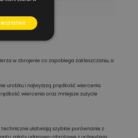
 WSZYSTKIE
erza w zbrojenie co zapobiega zakleszczaniu, a
ie urobku i najwyższą prędkość wiercenia.
prędkość wiercenia oraz mniejsze zużycie
 techniczne ułatwiają szybkie porównanie z
iantu: młoty udarowo-obrotowe z uchwytem