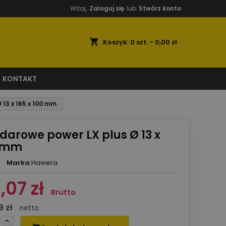
Witaj,
Zaloguj się
lub
Stwórz konto
shopping_cart
Koszyk:
0
szt. - 0,00 zł
KONTAKT
 13 x 165 x 100 mm
udarowe power LX plus Ø 13 x
0 mm
Marka
Hawera
,07 zł
Brutto
9 zł
netto