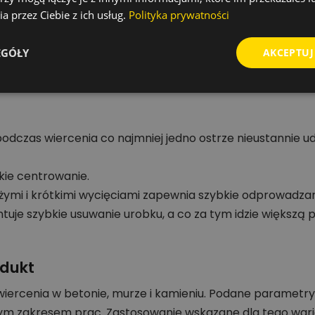
a przez Ciebie z ich usług.
Polityka prywatności
młoty udarowo-obrotowe z uchwytem SDS-plus
Wiertła do betonu i kamienia
EGÓŁY
AKCEPTUJ
odczas wiercenia co najmniej jedno ostrze nieustannie ud
kie centrowanie.
użymi i krótkimi wycięciami zapewnia szybkie odprowadzan
tuje szybkie usuwanie urobku, a co za tym idzie większą 
odukt
iercenia w betonie, murze i kamieniu. Podane parametry
ym zakresem prac. Zastosowanie wskazane dla tego war