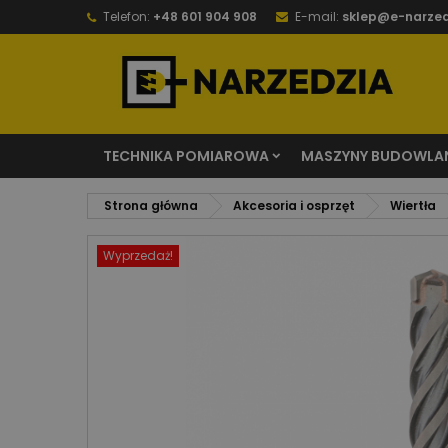
Telefon:
+48 601 904 908
E-mail:
sklep@e-narzed
TECHNIKA POMIAROWA
MASZYNY BUDOWLA
Strona główna
Akcesoria i osprzęt
Wiertła
Wyprzedaż!