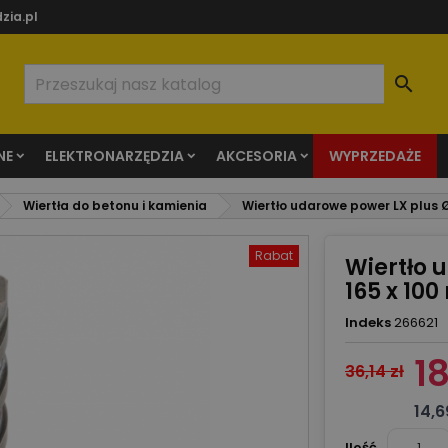
zia.pl

NE
ELEKTRONARZĘDZIA
AKCESORIA
WYPRZEDAŻE
Wiertła do betonu i kamienia
Wiertło udarowe power LX plus Ø
Rabat
Wiertło 
165 x 10
Indeks
266621
18
36,14 zł
14,6
Ilość