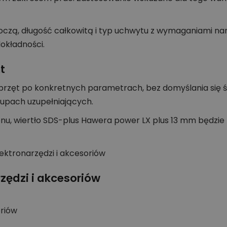
zą, długość całkowitą i typ uchwytu z wymaganiami narzę
okładności.
t
rzęt po konkretnych parametrach, bez domyślania się śr
akupach uzupełniających.
tonu, wiertło SDS-plus Hawera power LX plus 13 mm będ
zędzi i akcesoriów
oriów