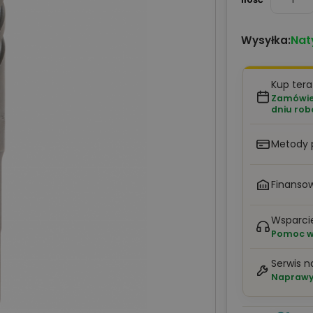
Nat
Wysyłka:
Kup tera
Zamówien
dniu ro
Metody 
Finansow
Wsparci
Pomoc w 
Serwis n
Naprawy