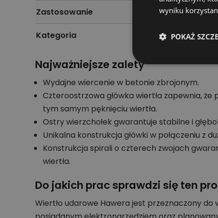
wyniku korzystani
Zastosowanie
Kategoria
POKAŻ SZCZ
Najważniejsze zalety
Wydajne wiercenie w betonie zbrojonym.
Czteroostrzowa główka wiertła zapewnia, że p
tym samym pęknięciu wiertła.
Ostry wierzchołek gwarantuje stabilne i głębo
Unikalna konstrukcja główki w połączeniu z d
Konstrukcja spirali o czterech zwojach gwaran
wiertła.
Do jakich prac sprawdzi się ten pr
Wiertło udarowe Hawera jest przeznaczony do w
posiadanym elektronarzędziem oraz planowan