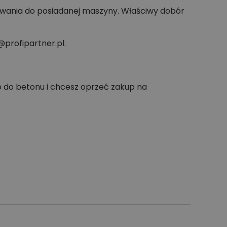
owania do posiadanej maszyny. Właściwy dobór
profipartner.pl.
o do betonu i chcesz oprzeć zakup na