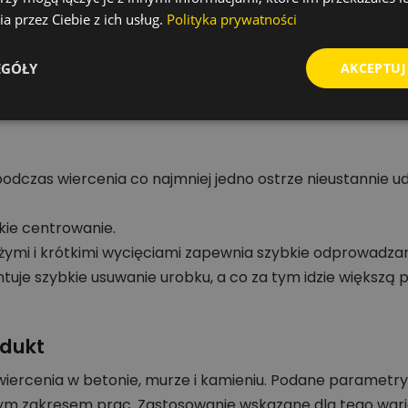
a przez Ciebie z ich usług.
Polityka prywatności
młoty udarowo-obrotowe z uchwytem SDS-plus
Wiertła do betonu i kamienia
EGÓŁY
AKCEPTUJ
odczas wiercenia co najmniej jedno ostrze nieustannie ud
kie centrowanie.
użymi i krótkimi wycięciami zapewnia szybkie odprowadzan
tuje szybkie usuwanie urobku, a co za tym idzie większą 
odukt
iercenia w betonie, murze i kamieniu. Podane parametry
ym zakresem prac. Zastosowanie wskazane dla tego war