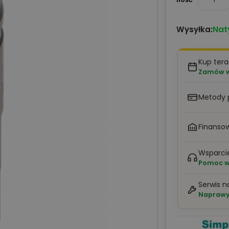
Nat
Wysyłka:
Kup tera
Zamów w 
Metody 
Finansow
Wsparci
Pomoc w 
Serwis n
Naprawy