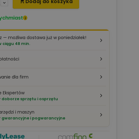
Dodaj do koszyka

ychmiast
i
z — możliwa dostawa już w poniedziałek!
ciągu 48 min.
płatności
anie dla firm
e Ekspertów
doborze sprzętu i osprzętu
arzędzi i maszyn
 gwarancyjne i pogwarancyjne