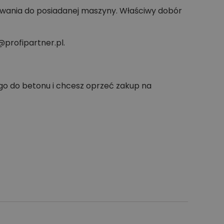
owania do posiadanej maszyny. Właściwy dobór
profipartner.pl.
go do betonu i chcesz oprzeć zakup na