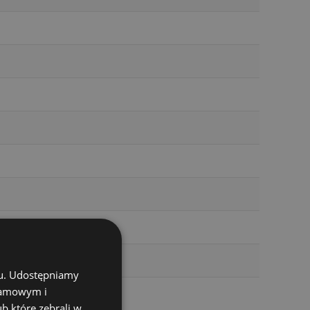
chu. Udostępniamy
klamowym i
ub które zebrali w