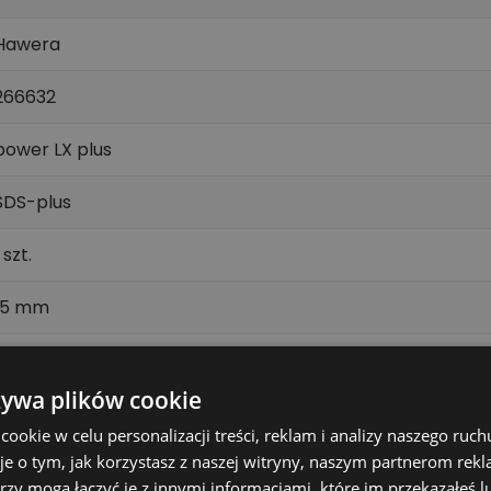
Hawera
266632
power LX plus
SDS-plus
 szt.
15 mm
465 mm
żywa plików cookie
400 mm
okie w celu personalizacji treści, reklam i analizy naszego ru
je o tym, jak korzystasz z naszej witryny, naszym partnerom re
muru, betonu, betonu zbrojonego
rzy mogą łączyć je z innymi informacjami, które im przekazałeś l