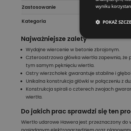
wyniku korzystani
Zastosowanie
Kategoria
POKAŻ SZCZ
Najważniejsze zalety
Wydajne wiercenie w betonie zbrojonym.
Czteroostrzowa główka wiertła zapewnia, że p
tym samym pęknięciu wiertła.
Ostry wierzchołek gwarantuje stabilne i głębo
Unikalna konstrukcja główki w połączeniu z d
Konstrukcja spirali o czterech zwojach gwaran
wiertła.
Do jakich prac sprawdzi się ten pr
Wiertło udarowe Hawera jest przeznaczony do w
posiadanym elektronarzędziem oraz planowan