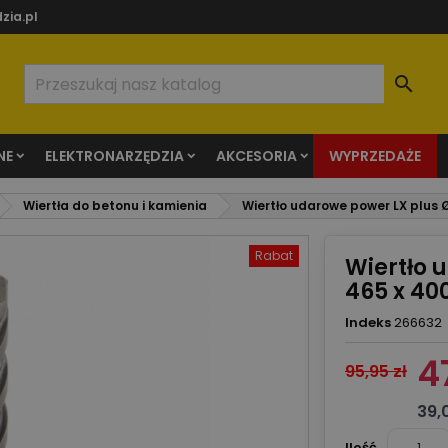
zia.pl

NE
ELEKTRONARZĘDZIA
AKCESORIA
WYPRZEDAŻE
Wiertła do betonu i kamienia
Wiertło udarowe power LX plus 
Rabat
Wiertło 
465 x 4
Indeks
266632
4
95,95 zł
39,
Ilość