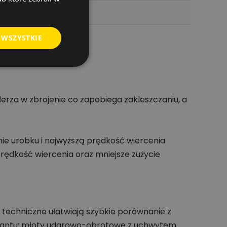
 WSZYSTKIE
erza w zbrojenie co zapobiega zakleszczaniu, a
ie urobku i najwyższą prędkość wiercenia.
prędkość wiercenia oraz mniejsze zużycie
 techniczne ułatwiają szybkie porównanie z
iantu: młoty udarowo-obrotowe z uchwytem