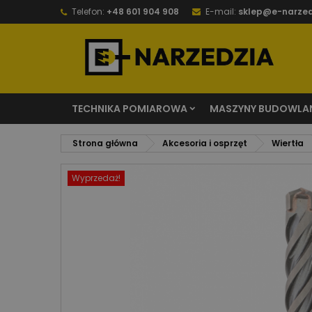
Telefon:
+48 601 904 908
E-mail:
sklep@e-narzed
TECHNIKA POMIAROWA
MASZYNY BUDOWLA
Strona główna
Akcesoria i osprzęt
Wiertła
Wyprzedaż!