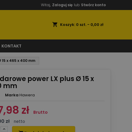
Witaj,
Zaloguj się
lub
Stwórz konto
shopping_cart
Koszyk:
0
szt. - 0,00 zł
KONTAKT
Ø 15 x 465 x 400 mm
udarowe power LX plus Ø 15 x
00 mm
Marka
Hawera
7,98 zł
Brutto
00 zł
netto