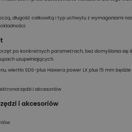
zą, długość całkowitą i typ uchwytu z wymaganiami narzę
okładności.
t
rzęt po konkretnych parametrach, bez domyślania się śr
akupach uzupełniających.
tonu, wiertło SDS-plus Hawera power LX plus 15 mm będ
zędzi i akcesoriów
oriów