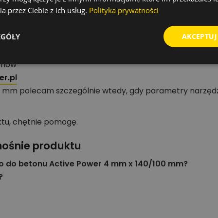
bek podczas wiercenia.
a przez Ciebie z ich usług.
Polityka prywatności
zędzi i akcesoriów
EGÓŁY
AKCEPTUJ
oriów
r.pl
00 mm polecam szczególnie wtedy, gdy parametry narzę
ktu, chętnie pomogę.
nośnie produktu
ło do betonu Active Power 4 mm x 140/100 mm?
?