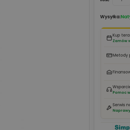
Nat
Wysyłka:
Kup tera
Zamów w 
Metody 
Finansow
Wsparci
Pomoc w 
Serwis n
Naprawy