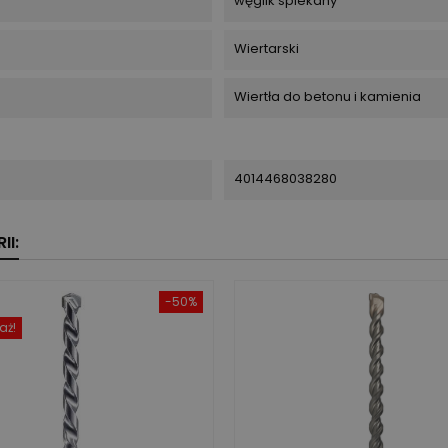
węglik spiekany
Wiertarski
Wiertła do betonu i kamienia
4014468038280
II:
-50%
aż!