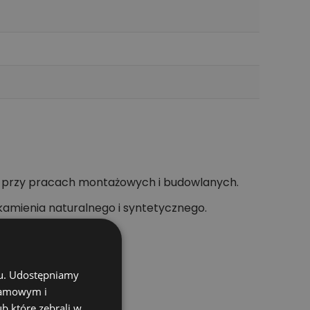
ej przy pracach montażowych i budowlanych.
 kamienia naturalnego i syntetycznego.
chu. Udostępniamy
klamowym i
ub które zebrali w