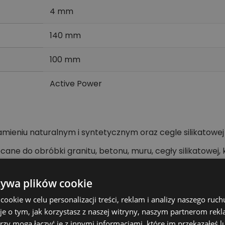
4 mm
140 mm
100 mm
Active Power
amieniu naturalnym i syntetycznym oraz cegle silikatow
ane do obróbki granitu, betonu, muru, cegły silikatowej,
ych z uchwytem wiertarskim.
żywa plików cookie
okie w celu personalizacji treści, reklam i analizy naszego ru
magających materiałów mineralnych.
je o tym, jak korzystasz z naszej witryny, naszym partnerom re
ra precyzyjne rozpoczęcie otworu.
rzy mogą łączyć je z innymi informacjami, które im przekazałeś l