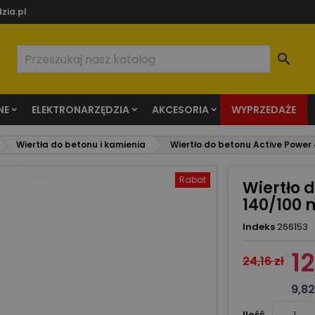
zia.pl

NE
ELEKTRONARZĘDZIA
AKCESORIA
WYPRZEDAŻE
Wiertła do betonu i kamienia
Wiertło do betonu Active Power
Rabat
Wiertło 
140/100
Indeks
266153
12
24,16 zł
9,82
Ilość