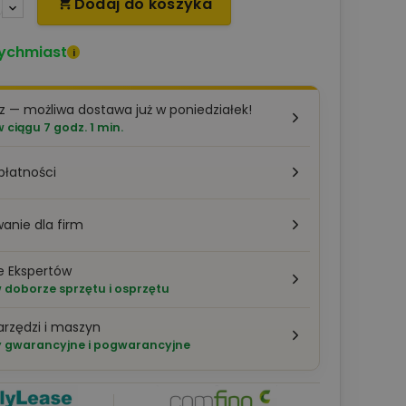
Dodaj do koszyka

ychmiast
i
z — możliwa dostawa już w poniedziałek!
ciągu 7 godz. 1 min.
płatności
anie dla firm
e Ekspertów
doborze sprzętu i osprzętu
arzędzi i maszyn
 gwarancyjne i pogwarancyjne