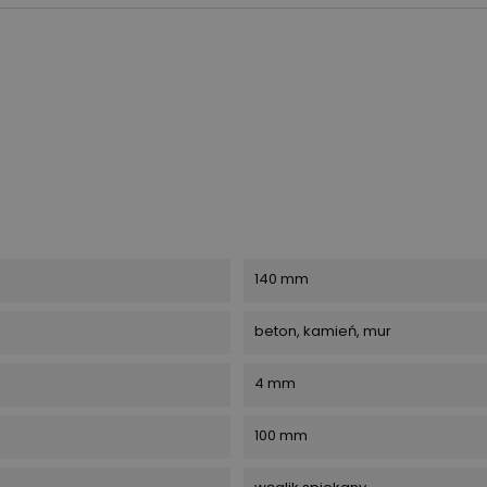
140 mm
beton, kamień, mur
4 mm
100 mm