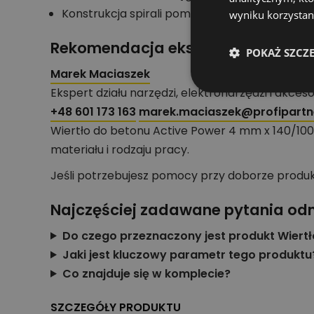
Konstrukcja spirali pomaga odprowadzać uro
wyniku korzystani
Rekomendacja eksperta działu nar
POKAŻ SZCZ
Marek Maciaszek
Ekspert działu narzędzi, elektronarzędzi i akces
+48 601 173 163
marek.maciaszek@profipartne
Wiertło do betonu Active Power 4 mm x 140/1
materiału i rodzaju pracy.
Jeśli potrzebujesz pomocy przy doborze produ
Najczęściej zadawane pytania od
Do czego przeznaczony jest produkt Wiert
Jaki jest kluczowy parametr tego produktu
Co znajduje się w komplecie?
SZCZEGÓŁY PRODUKTU