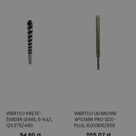
WIERTŁO KRĘTE-
WIERTŁO UDAROWE
ŚWIDER LEWIS, 6-KĄT,
4POWER PRO SDS-
12X375/460
PLUS, 8,0X900/950
94,60 zł
205,07 zł
Cena
Cena