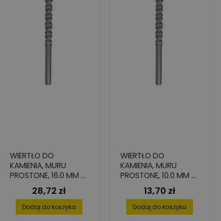
WIERTŁO DO
WIERTŁO DO
KAMIENIA, MURU
KAMIENIA, MURU
PROSTONE, 16.0 MM X
PROSTONE, 10.0 MM X
90 MM X 150 MM
90 MM X 150 MM
28,72 zł
13,70 zł
Cena
Cena
Dodaj do koszyka
Dodaj do koszyka