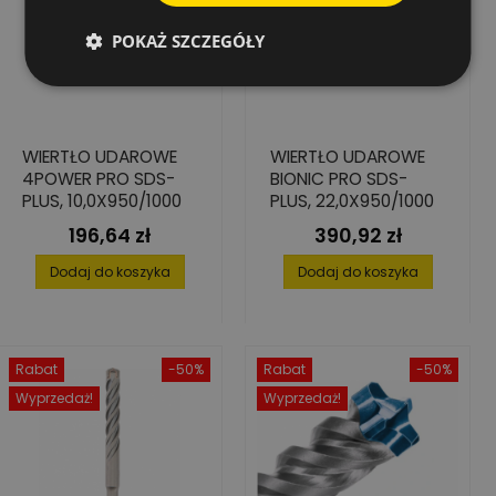
POKAŻ SZCZEGÓŁY
WIERTŁO UDAROWE
WIERTŁO UDAROWE
4POWER PRO SDS-
BIONIC PRO SDS-
PLUS, 10,0X950/1000
PLUS, 22,0X950/1000
196,64 zł
390,92 zł
Cena
Cena
Dodaj do koszyka
Dodaj do koszyka
Rabat
-50%
Rabat
-50%
Wyprzedaż!
Wyprzedaż!