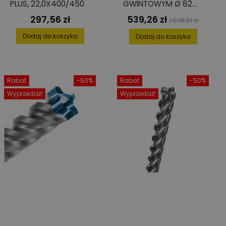
PLUS, 22,0X400/450
GWINTOWYM Ø 82
MM
297,56 zł
539,26 zł
Cena
Cena
Cena
1 078,51 zł
podstawowa
Dodaj do koszyka
Dodaj do koszyka
Rabat
-50%
Rabat
-50%
Wyprzedaż!
Wyprzedaż!