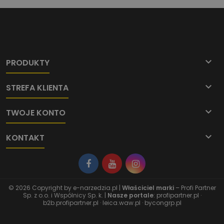

PRODUKTY

STREFA KLIENTA

TWOJE KONTO

KONTAKT
© 2026 Copyright by
e-narzedzia.pl
|
Właściciel marki
– Profi Partner
Sp. z o.o. i Wspólnicy Sp. k. |
Nasze portale
:
profipartner.pl
·
b2b.profipartner.pl
·
leica.waw.pl
·
bycongrp.pl