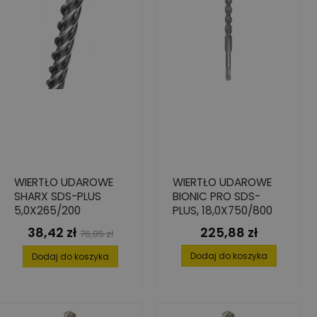
WIERTŁO UDAROWE
WIERTŁO UDAROWE
SHARX SDS-PLUS
BIONIC PRO SDS-
5,0X265/200
PLUS, 18,0X750/800
38,42 zł
225,88 zł
Cena
Cena
Cena
76,85 zł
podstawowa
Dodaj do koszyka
Dodaj do koszyka