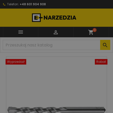
Telefon:
+48 601 904 908
0


shopping_cart

Wyprzedaż!
Rabat