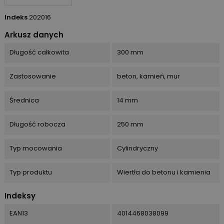
Indeks
202016
Arkusz danych
Długość całkowita
300 mm
Zastosowanie
beton, kamień, mur
Średnica
14 mm
Długość robocza
250 mm
Typ mocowania
Cylindryczny
Typ produktu
Wiertła do betonu i kamienia
Indeksy
EAN13
4014468038099