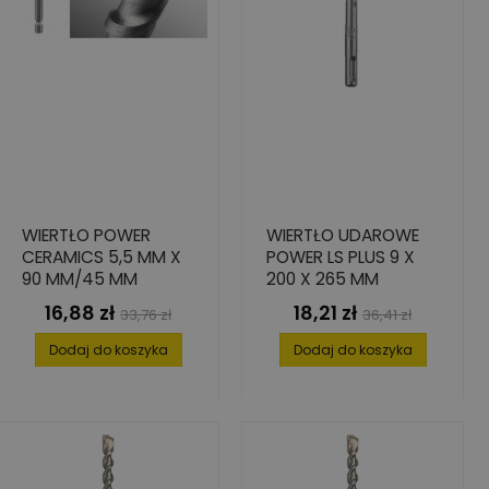
WIERTŁO POWER
WIERTŁO UDAROWE
CERAMICS 5,5 MM X
POWER LS PLUS 9 X
90 MM/45 MM
200 X 265 MM
16,88 zł
18,21 zł
Cena
Cena
Cena
Cena
33,76 zł
36,41 zł
podstawowa
podstawowa
Dodaj do koszyka
Dodaj do koszyka