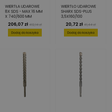
WIERTŁA UDAROWE
WIERTŁO UDAROWE
8X SDS - MAX 16 MM
SHARX SDS-PLUS
X 740/600 MM
3,5X160/100
206,07 zł
20,72 zł
Cena
Cena
Cena
Cena
412,14 zł
41,44 zł
podstawowa
podstawowa
Dodaj do koszyka
Dodaj do koszyka