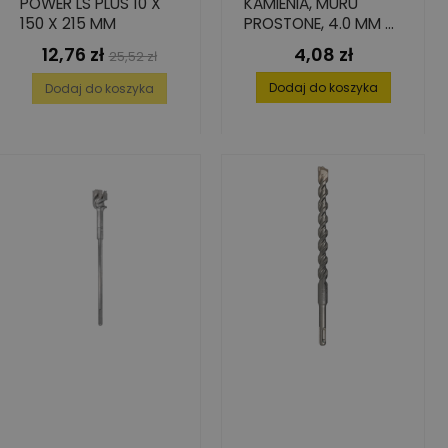
POWER LS PLUS 10 X
KAMIENIA, MURU
150 X 215 MM
PROSTONE, 4.0 MM X
40 MM X 75 MM
12,76 zł
4,08 zł
Cena
Cena
Cena
25,52 zł
podstawowa
Dodaj do koszyka
Dodaj do koszyka