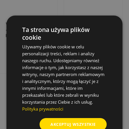
WIERTŁO UDAROWE
WIERTŁO UDAROWE
Ta strona używa plików
4POWER PRO SDS-
BIONIC PRO SDS-
PLUS, 12,0X200/260
PLUS, 7,0X100/160
cookie
60,01 zł
20,20 zł
Cena
Cena
Używamy plików cookie w celu
personalizacji treści, reklam i analizy
Dodaj do koszyka
Dodaj do koszyka
naszego ruchu. Udostępniamy również
informacje o tym, jak korzystasz z naszej
witryny, naszym partnerom reklamowym
i analitycznym, którzy mogą łączyć je z
innymi informacjami, które im
przekazałeś lub które zebrali w wyniku
korzystania przez Ciebie z ich usług.
Polityka prywatności
AKCEPTUJ WSZYSTKIE