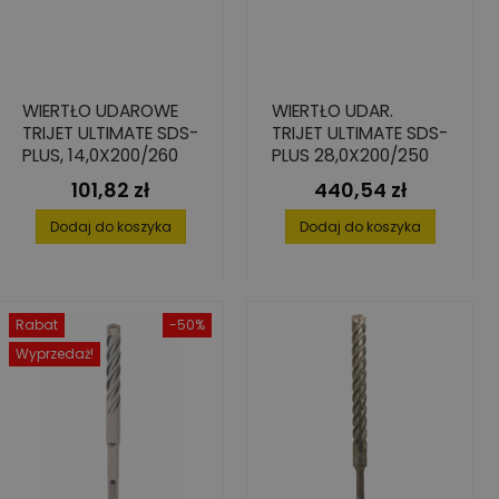
WIERTŁO UDAROWE
WIERTŁO UDAR.
TRIJET ULTIMATE SDS-
TRIJET ULTIMATE SDS-
PLUS, 14,0X200/260
PLUS 28,0X200/250
101,82 zł
440,54 zł
Cena
Cena
Dodaj do koszyka
Dodaj do koszyka
Rabat
-50%
Wyprzedaż!