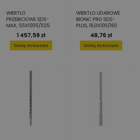
WIERTŁO
WIERTŁO UDAROWE
PRZEBICIOWE SDS-
BIONIC PRO SDS-
MAX, 55X1005/1125
PLUS, 16,0X100/160
1 457,59 zł
48,76 zł
Cena
Cena
Dodaj do koszyka
Dodaj do koszyka