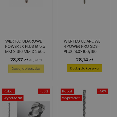
WIERTŁO UDAROWE
WIERTŁO UDAROWE
POWER LX PLUS Ø 5,5
4POWER PRO SDS-
MM X 310 MM X 250
PLUS, 8,0X100/160
MM
23,37 zł
28,14 zł
Cena
Cena
Cena
46,74 zł
podstawowa
Dodaj do koszyka
Dodaj do koszyka
Rabat
-50%
Rabat
-50%
Wyprzedaż!
Wyprzedaż!