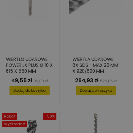
WIERTŁO UDAROWE
WIERTŁA UDAROWE
POWER LX PLUS Ø 10 X
8X SDS - MAX 20 MM
615 X 550 MM
X 920/800 MM
49,55 zł
264,93 zł
Cena
Cena
Cena
Cena
99,09 zł
529,85 zł
podstawowa
podstawowa
Dodaj do koszyka
Dodaj do koszyka
Rabat
-50%
Wyprzedaż!