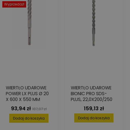
Wyprzedaż!
WIERTŁO UDAROWE
WIERTŁO UDAROWE
POWER LX PLUS Ø 20
BIONIC PRO SDS-
X 600 X 550 MM
PLUS, 22,0X200/250
93,94 zł
159,13 zł
Cena
Cena
Cena
187,87 zł
podstawowa
Dodaj do koszyka
Dodaj do koszyka