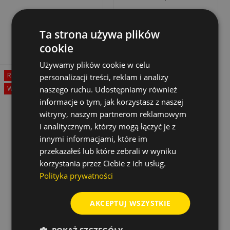
55 MM X 100 MM
29,62 zł
6,59 zł
Cena
Cena
Cena
59,25 zł
podstawowa
Dodaj do koszyka
Dodaj do koszyka
Ta strona używa plików
cookie
Używamy plików cookie w celu
Rabat
-50%
personalizacji treści, reklam i analizy
Wyprzedaż!
naszego ruchu. Udostępniamy również
informacje o tym, jak korzystasz z naszej
witryny, naszym partnerom reklamowym
i analitycznym, którzy mogą łączyć je z
innymi informacjami, które im
przekazałeś lub które zebrali w wyniku
korzystania przez Ciebie z ich usług.
Polityka prywatności
AKCEPTUJ WSZYSTKIE