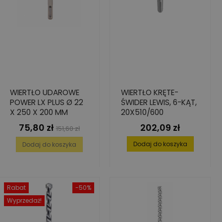
WIERTŁO UDAROWE
WIERTŁO KRĘTE-
POWER LX PLUS Ø 22
ŚWIDER LEWIS, 6-KĄT,
X 250 X 200 MM
20X510/600
75,80 zł
202,09 zł
Cena
Cena
Cena
151,60 zł
podstawowa
Dodaj do koszyka
Dodaj do koszyka
Rabat
-50%
Wyprzedaż!