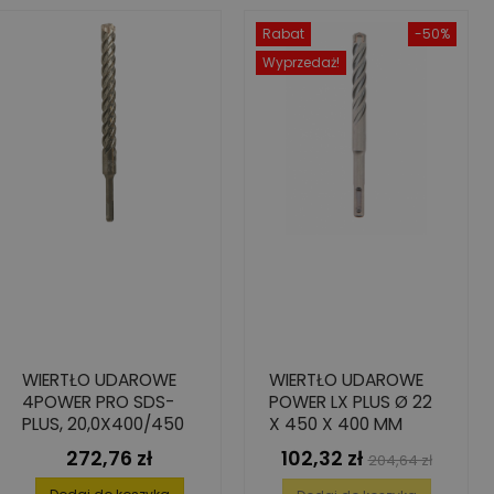
Rabat
-50%
Wyprzedaż!
WIERTŁO UDAROWE
WIERTŁO UDAROWE
4POWER PRO SDS-
POWER LX PLUS Ø 22
PLUS, 20,0X400/450
X 450 X 400 MM
272,76 zł
102,32 zł
Cena
Cena
Cena
204,64 zł
podstawowa