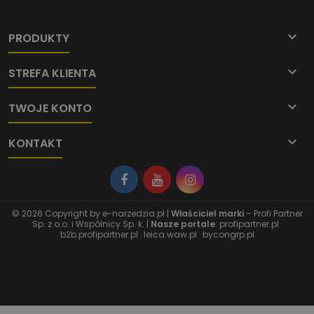

PRODUKTY

STREFA KLIENTA

TWOJE KONTO

KONTAKT
© 2026 Copyright by
e-narzedzia.pl
|
Właściciel marki
– Profi Partner
Sp. z o.o. i Wspólnicy Sp. k. |
Nasze portale
:
profipartner.pl
·
b2b.profipartner.pl
·
leica.waw.pl
·
bycongrp.pl