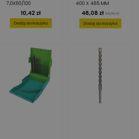
7,0X60/100
400 X 465 MM
10,42 zł
48,08 zł
Cena
Cena
Cena
96,16 zł
podstawowa
Dodaj do koszyka
Dodaj do koszyka