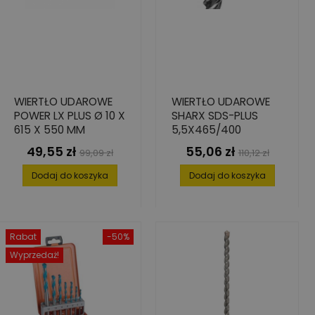
WIERTŁO UDAROWE
WIERTŁO UDAROWE
POWER LX PLUS Ø 10 X
SHARX SDS-PLUS
615 X 550 MM
5,5X465/400
49,55 zł
55,06 zł
Cena
Cena
Cena
Cena
99,09 zł
110,12 zł
podstawowa
podstawowa
Dodaj do koszyka
Dodaj do koszyka
Rabat
-50%
Wyprzedaż!