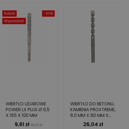
Rabat
-50%
Wyprzedaż!
WIERTŁO UDAROWE
WIERTŁO DO BETONU,
POWER LX PLUS Ø 6,5
KAMIENIA PROXTREME,
X 165 X 100 MM
8.0 MM X 80 MM X
145 MM
9,61 zł
26,04 zł
Cena
Cena
Cena
19,21 zł