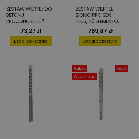
ZESTAW WIERTEŁ DO
ZESTAW WIERTEŁ
BETONU
BIONIC PRO SDS-
PROCONCRETE, 7
PLUS, 40 ELEMENTÓW,
ELEMENTÓW,
ŚREDNICE 6-12 MM
73,27 zł
769,87 zł
Cena
Cena
ŚREDNICE: 4-12 MM
Dodaj do koszyka
Dodaj do koszyka
Rabat
-50%
Wyprzedaż!