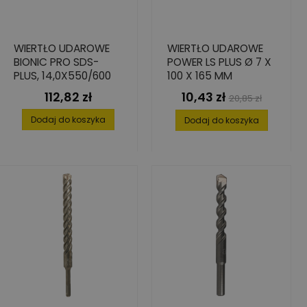
WIERTŁO UDAROWE
WIERTŁO UDAROWE
BIONIC PRO SDS-
POWER LS PLUS Ø 7 X
PLUS, 14,0X550/600
100 X 165 MM
112,82 zł
10,43 zł
Cena
Cena
Cena
20,85 zł
podstawowa
Dodaj do koszyka
Dodaj do koszyka