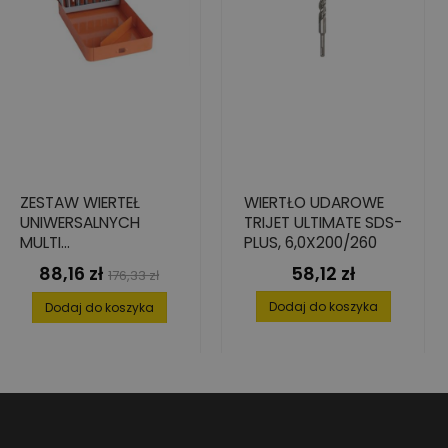
ZESTAW WIERTEŁ
WIERTŁO UDAROWE
UNIWERSALNYCH
TRIJET ULTIMATE SDS-
MULTI
PLUS, 6,0X200/260
CONSTRUCTION, 7
88,16 zł
58,12 zł
Cena
Cena
Cena
176,33 zł
ELEMENT. 4-12
podstawowa
Dodaj do koszyka
Dodaj do koszyka