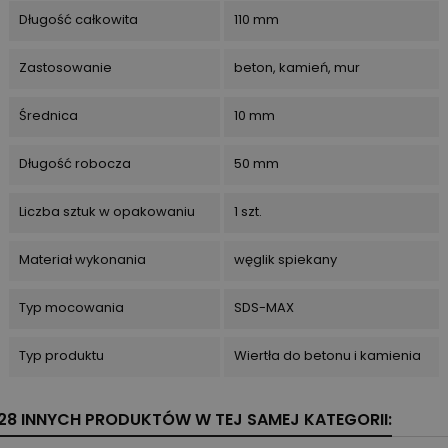
Długość całkowita
110 mm
Zastosowanie
beton, kamień, mur
Średnica
10 mm
Długość robocza
50 mm
Liczba sztuk w opakowaniu
1 szt.
Materiał wykonania
węglik spiekany
Typ mocowania
SDS-MAX
Typ produktu
Wiertła do betonu i kamienia
28 INNYCH PRODUKTÓW W TEJ SAMEJ KATEGORII: