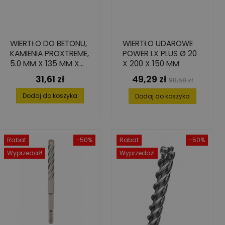
WIERTŁO DO BETONU,
WIERTŁO UDAROWE
KAMIENIA PROXTREME,
POWER LX PLUS Ø 20
5.0 MM X 135 MM X
X 200 X 150 MM
200 MM
31,61 zł
49,29 zł
Cena
Cena
Cena
98,58 zł
podstawowa
Dodaj do koszyka
Dodaj do koszyka
Rabat
-50%
Rabat
-50%
Wyprzedaż!
Wyprzedaż!