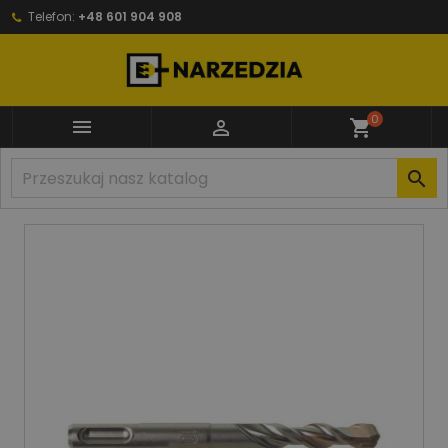
Telefon:
+48 601 904 908
0


shopping_cart
