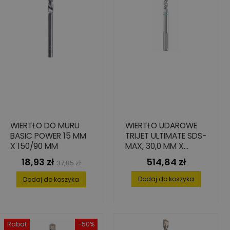
WIERTŁO DO MURU
WIERTŁO UDAROWE
BASIC POWER 15 MM
TRIJET ULTIMATE SDS-
X 150/90 MM
MAX, 30,0 MM X
600/720 MM
18,93 zł
514,84 zł
Cena
Cena
Cena
37,85 zł
podstawowa
Dodaj do koszyka
Dodaj do koszyka
Rabat
-50%