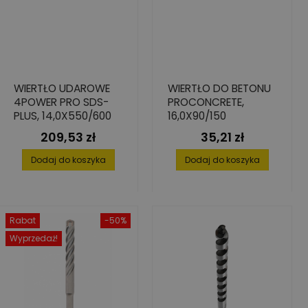
WIERTŁO UDAROWE
WIERTŁO DO BETONU
4POWER PRO SDS-
PROCONCRETE,
PLUS, 14,0X550/600
16,0X90/150
209,53 zł
35,21 zł
Cena
Cena
Dodaj do koszyka
Dodaj do koszyka
Rabat
-50%
Wyprzedaż!