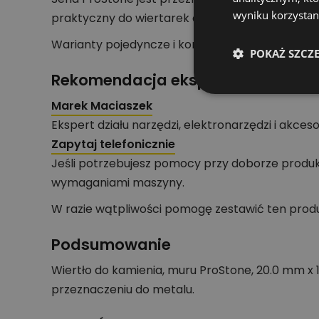
wyniku korzystani
praktyczny do wiertarek akumulatorowych.
Warianty pojedyncze i komplety pozwalają dop
POKAŻ SZCZ
Rekomendacja eksperta działu nar
Marek Maciaszek
Ekspert działu narzędzi, elektronarzędzi i akces
Zapytaj telefonicznie
Jeśli potrzebujesz pomocy przy doborze produ
wymaganiami maszyny.
W razie wątpliwości pomogę zestawić ten produk
Podsumowanie
Wiertło do kamienia, muru ProStone, 20.0 mm x
przeznaczeniu do metalu.