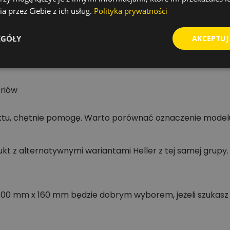
a przez Ciebie z ich usług.
Polityka prywatności
asować zakup do potrzeb: od jednego konkretnego wymiar
EGÓŁY
AKCEPTUJ
zędzi i akcesoriów
oriów
ktu, chętnie pomogę. Warto porównać oznaczenie modelu
t z alternatywnymi wariantami Heller z tej samej grupy.
 100 mm x 160 mm będzie dobrym wyborem, jeżeli szukasz