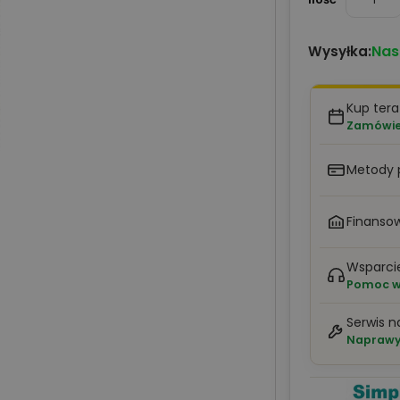
Nas
Wysyłka:
Kup ter
Zamówien
Metody 
Finansow
Wsparci
Pomoc w 
Serwis n
Naprawy