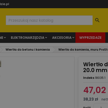
zia.pl

NE
ELEKTRONARZĘDZIA
AKCESORIA
WYPRZEDAŻE
Wiertła do betonu i kamienia
Wiertło do kamienia, muru ProS
Wiertło 
20.0 mm
Indeks
18035 1
47,02 
38,23 zł
net
Ilość