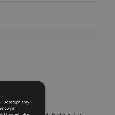
chu. Udostępniamy
klamowym i
ub które zebrali w
ch pracach budowlanych. Produkt jest też