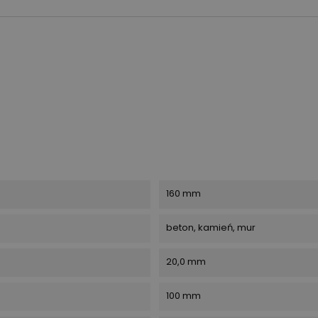
160 mm
beton, kamień, mur
20,0 mm
100 mm