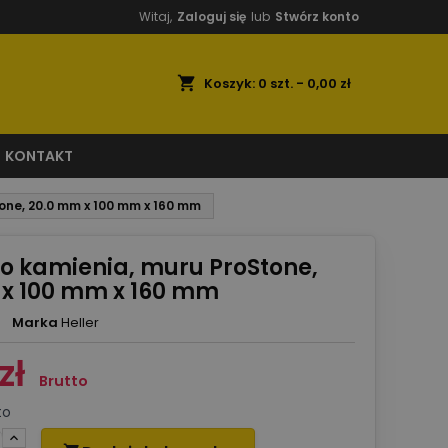
Witaj,
Zaloguj się
lub
Stwórz konto
shopping_cart
Koszyk:
0
szt. - 0,00 zł
KONTAKT
tone, 20.0 mm x 100 mm x 160 mm
do kamienia, muru ProStone,
 x 100 mm x 160 mm
Marka
Heller
zł
Brutto
to