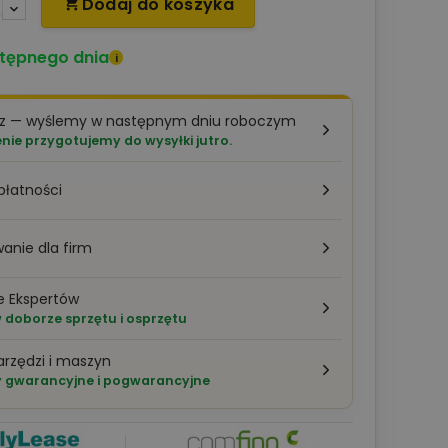
Dodaj do koszyka

tępnego dnia
i
az — wyślemy w następnym dniu roboczym
ie przygotujemy do wysyłki jutro.
płatności
anie dla firm
e Ekspertów
doborze sprzętu i osprzętu
arzędzi i maszyn
 gwarancyjne i pogwarancyjne