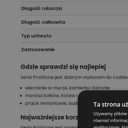
Długość robocza
Długość całkowita
Typ uchwytu
Zastosowanie
Gdzie sprawdzi się najlepiej
Seria ProStone jest dobrym wyborem do codzien
wiercenie w murze, kamieniu i betonie.
montaż kołków, kotew i elementów instalacyj
prace remontowe, budowlane oraz warsztat
Ta strona u
Używamy plików co
Najważniejsze korzyści
również informac
analitycznym, któ
Seria ProStone jest przeznaczona do muru, kam