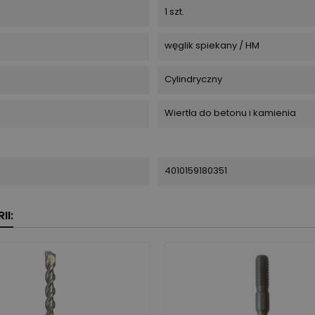
1 szt.
węglik spiekany / HM
Cylindryczny
Wiertła do betonu i kamienia
4010159180351
II: