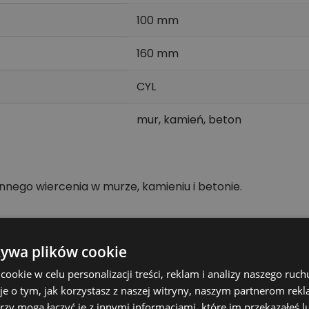
100 mm
160 mm
CYL
mur, kamień, beton
nego wiercenia w murze, kamieniu i betonie.
nych.
owe.
żywa plików cookie
okie w celu personalizacji treści, reklam i analizy naszego ru
je o tym, jak korzystasz z naszej witryny, naszym partnerom re
rzy mogą łączyć je z innymi informacjami, które im przekazałeś l
ienia i betonu, dlatego dobrze sprawdza się przy typowy