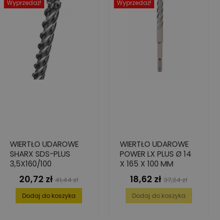
Wyprzedaż!
Wyprzedaż!
WIERTŁO UDAROWE
WIERTŁO UDAROWE
SHARX SDS-PLUS
POWER LX PLUS Ø 14
3,5X160/100
X 165 X 100 MM
20,72 zł
18,62 zł
Cena
Cena
Cena
Cena
41,44 zł
37,24 zł
podstawowa
podstawowa
Dodaj do koszyka
Dodaj do koszyka