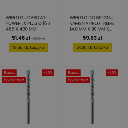
WIERTŁO UDAROWE
WIERTŁO DO BETONU,
POWER LX PLUS Ø 16 X
KAMIENIA PROXTREME,
465 X 400 MM
14.0 MM X 90 MM X
150 MM
51,46 zł
59,63 zł
Cena
Cena
Cena
102,91 zł
podstawowa
Dodaj do koszyka
Dodaj do koszyka
Rabat
-50%
Rabat
-50%
Wyprzedaż!
Wyprzedaż!