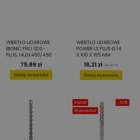
WIERTŁO UDAROWE
WIERTŁO UDAROWE
BIONIC PRO SDS-
POWER LS PLUS Ø 14
PLUS, 14,0X400/450
X 100 X 165 MM
75,89 zł
18,21 zł
Cena
Cena
Cena
36,41 zł
podstawowa
Dodaj do koszyka
Dodaj do koszyka
Rabat
-50%
Wyprzedaż!