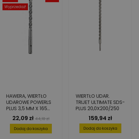
Wyprzedaż!
HAWERA, WIERTŁO
WIERTŁO UDAR.
UDAROWE POWERLS
TRIJET ULTIMATE SDS-
PLUS 3,5 MM X 165
PLUS 20,0X200/250
MM
22,09 zł
159,94 zł
Cena
Cena
Cena
44,18 zł
podstawowa
Dodaj do koszyka
Dodaj do koszyka