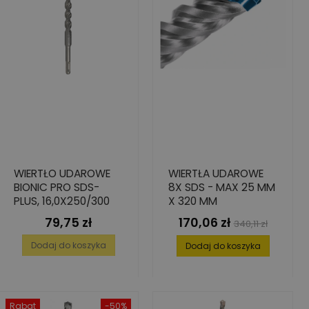
WIERTŁO UDAROWE
WIERTŁA UDAROWE
BIONIC PRO SDS-
8X SDS - MAX 25 MM
PLUS, 16,0X250/300
X 320 MM
79,75 zł
170,06 zł
Cena
Cena
Cena
340,11 zł
podstawowa
Dodaj do koszyka
Dodaj do koszyka
Rabat
-50%