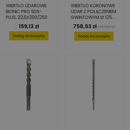
WIERTŁO UDAROWE
WIERTŁO KORONOWE
BIONIC PRO SDS-
UDAR Z POŁĄCZENIEM
PLUS, 22,0X200/250
GWINTOWYM Ø 125
MM
159,13 zł
758,53 zł
Cena
Cena
Cena
1 517,07 zł
podstawowa
Dodaj do koszyka
Dodaj do koszyka