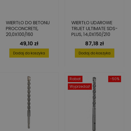
WIERTŁO DO BETONU
WIERTŁO UDAROWE
PROCONCRETE,
TRIJET ULTIMATE SDS-
20,0X100/160
PLUS, 14,0X150/210
49,10 zł
87,18 zł
Cena
Cena
Dodaj do koszyka
Dodaj do koszyka
Rabat
-50%
Wyprzedaż!