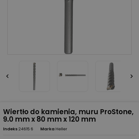


Wiertło do kamienia, muru ProStone,
9.0 mm x 80 mm x 120 mm
Indeks
24615 6
Marka
Heller