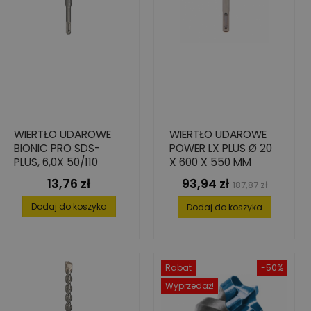
WIERTŁO UDAROWE
WIERTŁO UDAROWE
BIONIC PRO SDS-
POWER LX PLUS Ø 20
PLUS, 6,0X 50/110
X 600 X 550 MM
13,76 zł
93,94 zł
Cena
Cena
Cena
187,87 zł
podstawowa
Dodaj do koszyka
Dodaj do koszyka
Rabat
-50%
Wyprzedaż!