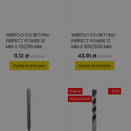
WIERTŁO DO BETONU
WIERTŁO DO BETONU
PERFECT POWER 10
PERFECT POWER 12
MM X 150/90 MM
MM X 600/550 MM
11,12 zł
43,91 zł
Cena
Cena
Cena
Cena
22,23 zł
87,82 zł
podstawowa
podstawowa
Dodaj do koszyka
Dodaj do koszyka
Rabat
-50%
Wyprzedaż!