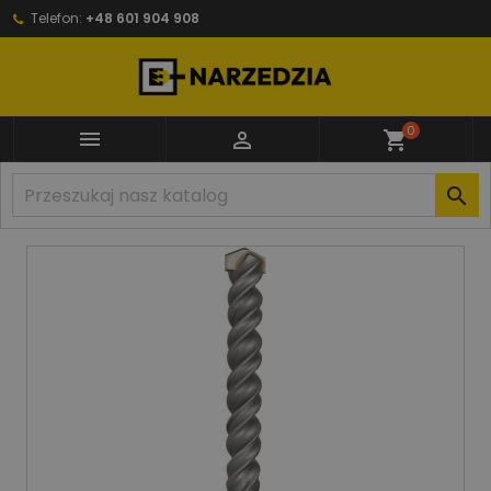
Telefon:
+48 601 904 908
0


shopping_cart
