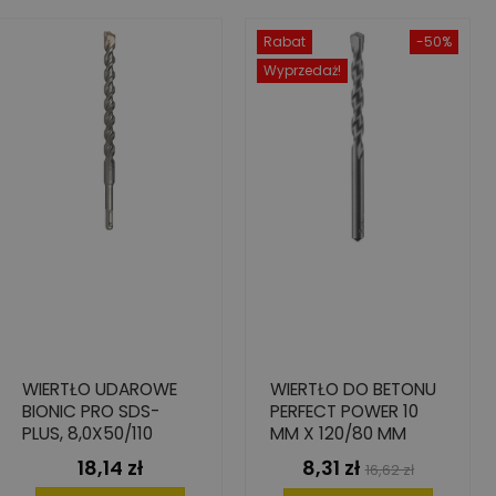
Rabat
-50%
Wyprzedaż!
WIERTŁO UDAROWE
WIERTŁO DO BETONU
BIONIC PRO SDS-
PERFECT POWER 10
PLUS, 8,0X50/110
MM X 120/80 MM
18,14 zł
8,31 zł
Cena
Cena
Cena
16,62 zł
podstawowa