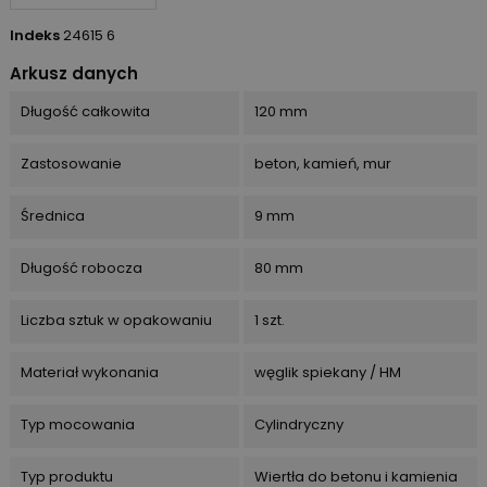
Indeks
24615 6
Arkusz danych
Długość całkowita
120 mm
Zastosowanie
beton, kamień, mur
Średnica
9 mm
Długość robocza
80 mm
Liczba sztuk w opakowaniu
1 szt.
Materiał wykonania
węglik spiekany / HM
Typ mocowania
Cylindryczny
Typ produktu
Wiertła do betonu i kamienia