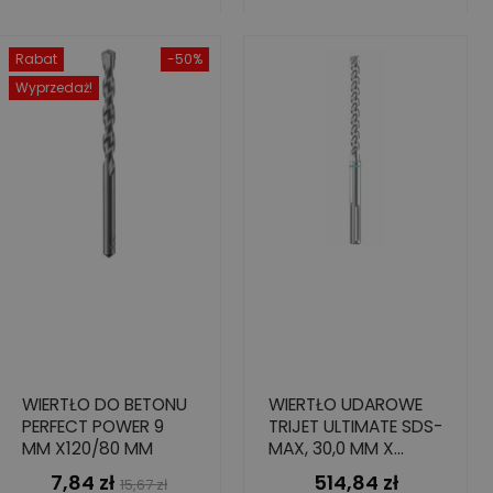
Rabat
-50%
Wyprzedaż!
WIERTŁO DO BETONU
WIERTŁO UDAROWE
PERFECT POWER 9
TRIJET ULTIMATE SDS-
MM X120/80 MM
MAX, 30,0 MM X
600/720 MM
7,84 zł
514,84 zł
Cena
Cena
Cena
15,67 zł