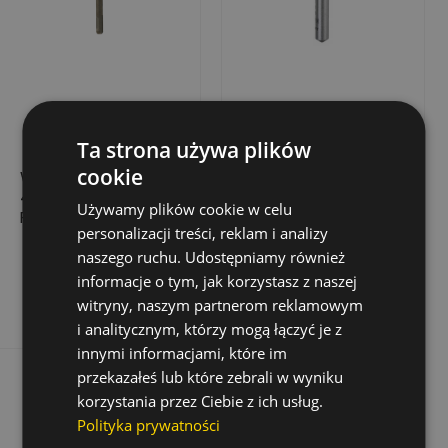
Ta strona używa plików
cookie
WIERTŁO UDAROWE
WIERTŁO DO KAMIENIA
4POWER PRO SDS-
GRANITE POWER 5
Używamy plików cookie w celu
PLUS, 22,0X200/250
MM X 85/50 MM
personalizacji treści, reklam i analizy
173,58 zł
9,01 zł
Cena
Cena
Cena
18,01 zł
naszego ruchu. Udostępniamy również
podstawowa
informacje o tym, jak korzystasz z naszej
Dodaj do koszyka
Dodaj do koszyka
witryny, naszym partnerom reklamowym
i analitycznym, którzy mogą łączyć je z
innymi informacjami, które im
przekazałeś lub które zebrali w wyniku
korzystania przez Ciebie z ich usług.
Polityka prywatności