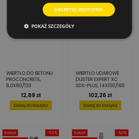
AKCEPTUJ WSZYSTKIE
POKAŻ SZCZEGÓŁY
WIERTŁO DO BETONU
WIERTŁO UDAROWE
PROCONCRETE,
DUSTER EXPERT XC
8,0X80/120
SDS-PLUS, 14X100/160
12,89 zł
102,26 zł
Cena
Cena
Dodaj do koszyka
Dodaj do koszyka
Rabat
-50%
Rabat
-50%