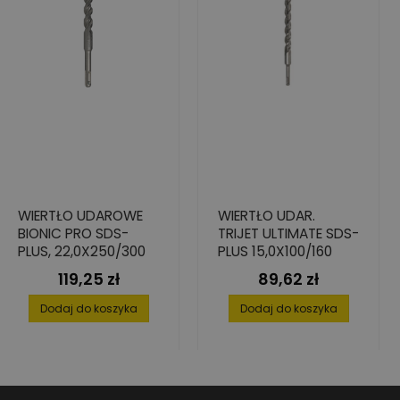
WIERTŁO UDAROWE
WIERTŁO UDAR.
BIONIC PRO SDS-
TRIJET ULTIMATE SDS-
PLUS, 22,0X250/300
PLUS 15,0X100/160
119,25 zł
89,62 zł
Cena
Cena
Dodaj do koszyka
Dodaj do koszyka