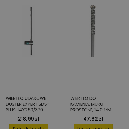
WIERTŁO UDAROWE
WIERTŁO DO
DUSTER EXPERT SDS-
KAMIENIA, MURU
PLUS, 14X250/370,
PROSTONE, 14.0 MM X
BIONIC
275 MM X 400 MM
218,99 zł
47,82 zł
Cena
Cena
Dodaj do koszyka
Dodaj do koszyka