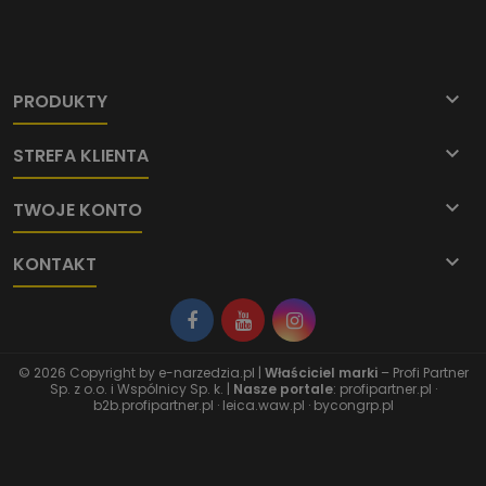

PRODUKTY

STREFA KLIENTA

TWOJE KONTO

KONTAKT
© 2026 Copyright by
e-narzedzia.pl
|
Właściciel marki
– Profi Partner
Sp. z o.o. i Wspólnicy Sp. k. |
Nasze portale
:
profipartner.pl
·
b2b.profipartner.pl
·
leica.waw.pl
·
bycongrp.pl