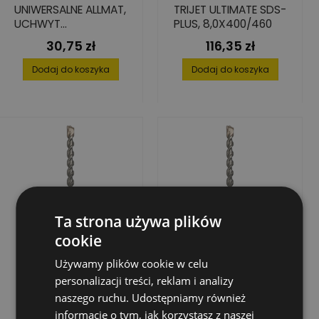
UNIWERSALNE ALLMAT,
TRIJET ULTIMATE SDS-
UCHWYT
PLUS, 8,0X400/460
CYLINDRYCZNY,
30,75 zł
116,35 zł
Cena
Cena
6,0X110/150
Dodaj do koszyka
Dodaj do koszyka
Ta strona używa plików
cookie
Używamy plików cookie w celu
personalizacji treści, reklam i analizy
naszego ruchu. Udostępniamy również
informacje o tym, jak korzystasz z naszej