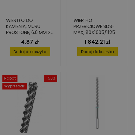
WIERTŁO DO
WIERTŁO
KAMIENIA, MURU
PRZEBICIOWE SDS-
PROSTONE, 6.0 MM X
MAX, 80X1005/1125
60 MM X 100 MM
4,87 zł
1 842,21 zł
Cena
Cena
Dodaj do koszyka
Dodaj do koszyka
Rabat
-50%
Wyprzedaż!