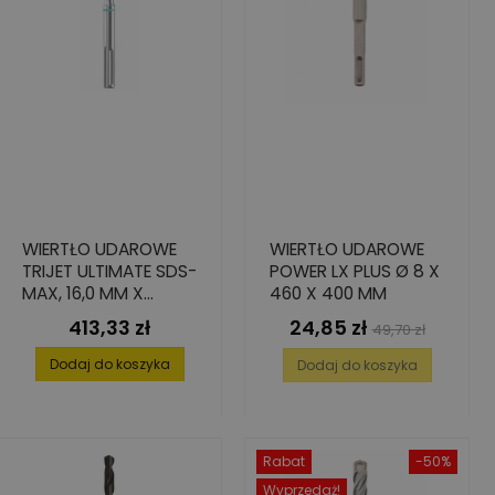
WIERTŁO UDAROWE
WIERTŁO UDAROWE
TRIJET ULTIMATE SDS-
POWER LX PLUS Ø 8 X
MAX, 16,0 MM X
460 X 400 MM
800/940 MM
413,33 zł
24,85 zł
Cena
Cena
Cena
49,70 zł
podstawowa
Dodaj do koszyka
Dodaj do koszyka
Rabat
-50%
Wyprzedaż!