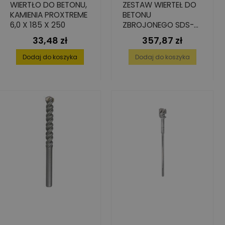
WIERTŁO DO BETONU,
ZESTAW WIERTEŁ DO
KAMIENIA PROXTREME
BETONU
6,0 X 185 X 250
ZBROJONEGO SDS-
PLUS 12 MM X 210 MM,
33,48 zł
357,87 zł
Cena
Cena
10 SZT.
Dodaj do koszyka
Dodaj do koszyka