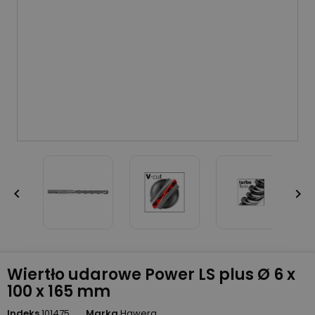


Wiertło udarowe Power LS plus Ø 6 x
100 x 165 mm
Indeks
101475
Marka
Hawera