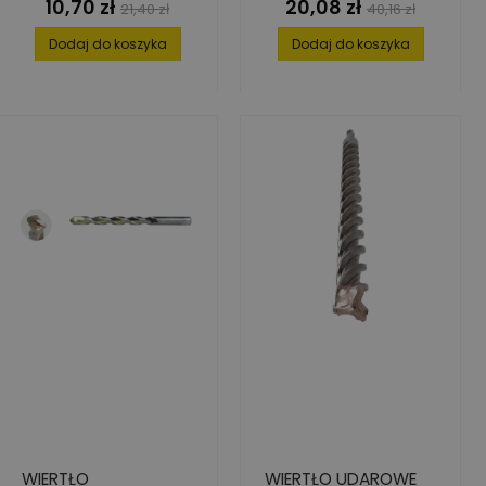
10,70 zł
20,08 zł
Cena
Cena
Cena
Cena
21,40 zł
40,16 zł
podstawowa
podstawowa
Dodaj do koszyka
Dodaj do koszyka
WIERTŁO
WIERTŁO UDAROWE