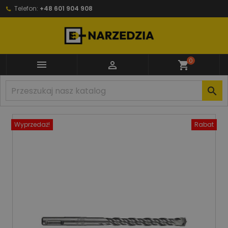
Telefon:
+48 601 904 908
0


shopping_cart

Wyprzedaż!
Rabat