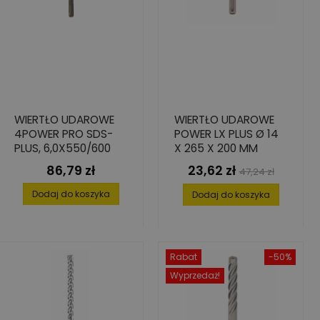
WIERTŁO UDAROWE
WIERTŁO UDAROWE
4POWER PRO SDS-
POWER LX PLUS Ø 14
PLUS, 6,0X550/600
X 265 X 200 MM
86,79 zł
23,62 zł
Cena
Cena
Cena
47,24 zł
podstawowa
Dodaj do koszyka
Dodaj do koszyka
Rabat
-50%
Wyprzedaż!