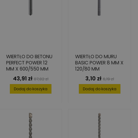
WIERTŁO DO BETONU
WIERTŁO DO MURU
PERFECT POWER 12
BASIC POWER 8 MM X
MM X 600/550 MM
120/80 MM
43,91 zł
3,10 zł
Cena
Cena
Cena
Cena
87,82 zł
6,19 zł
podstawowa
podstawowa
Dodaj do koszyka
Dodaj do koszyka