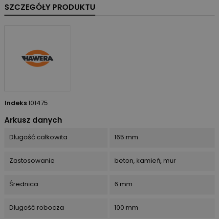
SZCZEGÓŁY PRODUKTU
Indeks
101475
Arkusz danych
Długość całkowita
165 mm
Zastosowanie
beton, kamień, mur
Średnica
6 mm
Długość robocza
100 mm