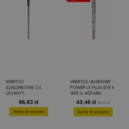
WIERTŁO
WIERTŁO UDAROWE
SZALUNKOWE CV,
POWER LX PLUS Ø 6 X
UCHWYT
465 X 400 MM
CYLINDRYCZNY,16X55
96,83 zł
43,46 zł
Cena
Cena
Cena
86,91 zł
0/600
podstawowa
Dodaj do koszyka
Dodaj do koszyka