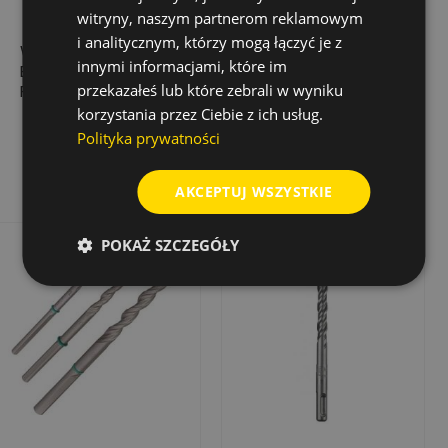
witryny, naszym partnerom reklamowym
i analitycznym, którzy mogą łączyć je z
WIERTŁO UDAROWE
WIERTŁO UDAROWE
innymi informacjami, które im
BIONIC PRO SDS-
BIONIC PRO SDS-
przekazałeś lub które zebrali w wyniku
PLUS, 6,0X 50/110
PLUS, 8,0X200/260
korzystania przez Ciebie z ich usług.
13,76 zł
24,96 zł
Cena
Cena
Polityka prywatności
Dodaj do koszyka
Dodaj do koszyka
AKCEPTUJ WSZYSTKIE
POKAŻ SZCZEGÓŁY
Rabat
-50%
Wyprzedaż!