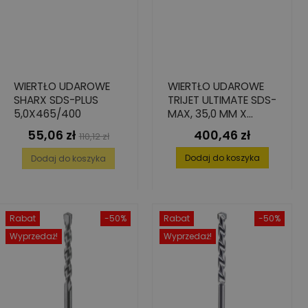
WIERTŁO UDAROWE
WIERTŁO UDAROWE
SHARX SDS-PLUS
TRIJET ULTIMATE SDS-
5,0X465/400
MAX, 35,0 MM X
200/320 MM
55,06 zł
400,46 zł
Cena
Cena
Cena
110,12 zł
podstawowa
Dodaj do koszyka
Dodaj do koszyka
Rabat
-50%
Rabat
-50%
Wyprzedaż!
Wyprzedaż!