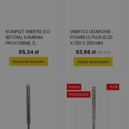
KOMPLET WIERTEŁ DO
WIERTŁO UDAROWE
BETONU, KAMIENIA
POWER LS PLUS Ø 20
PROXTREME, 3
X 150 X 200 MM
ELEMENTY: 5/6/8
65,34 zł
53,86 zł
Cena
Cena
Cena
107,71 zł
podstawowa
Dodaj do koszyka
Dodaj do koszyka
Rabat
-50%
Wyprzedaż!