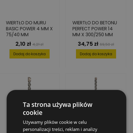
WIERTŁO DO MURU
WIERTŁO DO BETONU
BASIC POWER 4 MM X
PERFECT POWER 14
75/40 MM
MM X 300/250 MM
2,10 zł
34,75 zł
Cena
Cena
Cena
Cena
4,21 zł
69,50 zł
podstawowa
podstawowa
Dodaj do koszyka
Dodaj do koszyka
Ta strona używa plików
cookie
Używamy plików cookie w celu
personalizacji treści, reklam i analizy