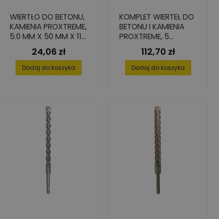
WIERTŁO DO BETONU,
KOMPLET WIERTEŁ DO
KAMIENIA PROXTREME,
BETONU I KAMIENIA
5.0 MM X 50 MM X 115
PROXTREME, 5
MM
ELEMENTÓW: 4-10 MM
24,06 zł
112,70 zł
Cena
Cena
Dodaj do koszyka
Dodaj do koszyka