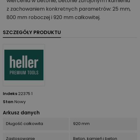
wiercenia w betonie, betonie zbrojonym i kamieniu
z zachowaniem konkretnych parametrów: 25 mm,
800 mm roboczej i 920 mm całkowitej.
SZCZEGÓŁY PRODUKTU
Indeks
22375 1
Stan
Nowy
Arkusz danych
Długość całkowita
920 mm
Zastosowanie
Beton, kamień i beton