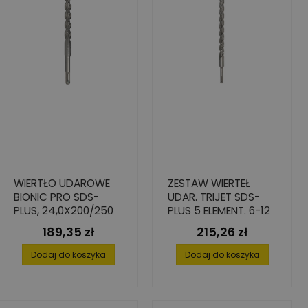
WIERTŁO UDAROWE
ZESTAW WIERTEŁ
BIONIC PRO SDS-
UDAR. TRIJET SDS-
PLUS, 24,0X200/250
PLUS 5 ELEMENT. 6-12
189,35 zł
215,26 zł
Cena
Cena
Dodaj do koszyka
Dodaj do koszyka