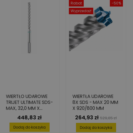
Rabat
-50%
Wyprzedaż!
WIERTŁO UDAROWE
WIERTŁA UDAROWE
TRIJET ULTIMATE SDS-
8X SDS - MAX 20 MM
MAX, 32,0 MM X
X 920/800 MM
400/520 MM
448,83 zł
264,93 zł
Cena
Cena
Cena
529,85 zł
podstawowa
Dodaj do koszyka
Dodaj do koszyka