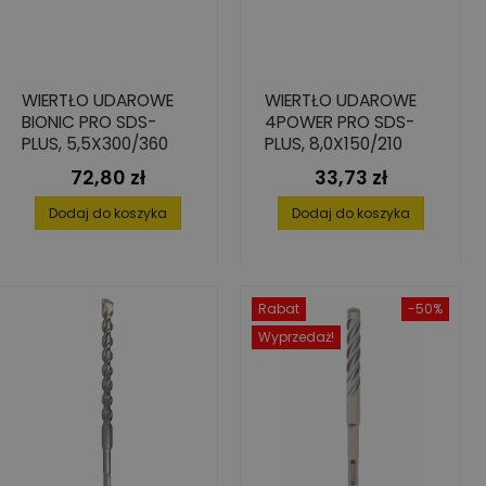
WIERTŁO UDAROWE
WIERTŁO UDAROWE
BIONIC PRO SDS-
4POWER PRO SDS-
PLUS, 5,5X300/360
PLUS, 8,0X150/210
72,80 zł
33,73 zł
Cena
Cena
Dodaj do koszyka
Dodaj do koszyka
Rabat
-50%
Wyprzedaż!