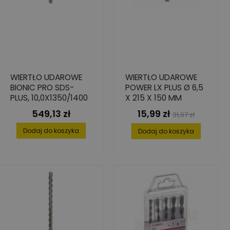
WIERTŁO UDAROWE
WIERTŁO UDAROWE
BIONIC PRO SDS-
POWER LX PLUS Ø 6,5
PLUS, 10,0X1350/1400
X 215 X 150 MM
549,13 zł
15,99 zł
Cena
Cena
Cena
31,97 zł
podstawowa
Dodaj do koszyka
Dodaj do koszyka