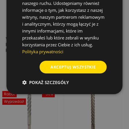
naszego ruchu. Udostępniamy również
informacje o tym, jak korzystasz z naszej
witryny, naszym partnerom reklamowym
i analitycznym, którzy mogą łączyć je z
innymi informacjami, które im
przekazałeś lub które zebrali w wyniku
WIERTŁO UDAROWE
WIERTŁO UDAR.
BIONIC PRO SDS-
TRIJET ULTIMATE SDS-
korzystania przez Ciebie z ich usług.
PLUS, 6,0X 50/110
PLUS 6,5X230/290
Polityka prywatności
13,76 zł
67,31 zł
Cena
Cena
AKCEPTUJ WSZYSTKIE
Dodaj do koszyka
Dodaj do koszyka
POKAŻ SZCZEGÓŁY
Rabat
-50%
Wyprzedaż!