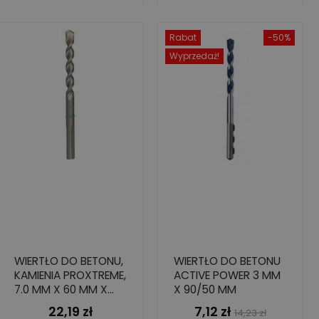
Rabat
-50%
Wyprzedaż!
WIERTŁO DO BETONU,
WIERTŁO DO BETONU
KAMIENIA PROXTREME,
ACTIVE POWER 3 MM
7.0 MM X 60 MM X
X 90/50 MM
125 MM
22,19 zł
7,12 zł
Cena
Cena
Cena
14,23 zł