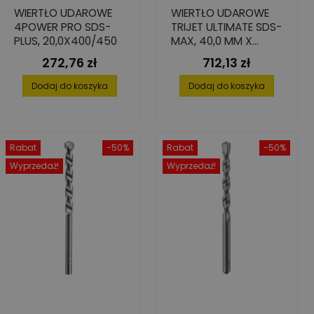
WIERTŁO UDAROWE
WIERTŁO UDAROWE
4POWER PRO SDS-
TRIJET ULTIMATE SDS-
PLUS, 20,0X400/450
MAX, 40,0 MM X
400/520 MM
272,76 zł
712,13 zł
Cena
Cena
Dodaj do koszyka
Dodaj do koszyka
Rabat
-50%
Rabat
-50%
Wyprzedaż!
Wyprzedaż!