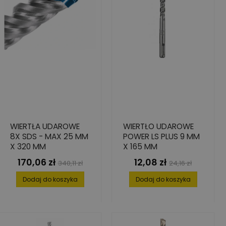
WIERTŁA UDAROWE
WIERTŁO UDAROWE
8X SDS - MAX 25 MM
POWER LS PLUS 9 MM
X 320 MM
X 165 MM
170,06 zł
12,08 zł
Cena
Cena
Cena
Cena
340,11 zł
24,16 zł
podstawowa
podstawowa
Dodaj do koszyka
Dodaj do koszyka