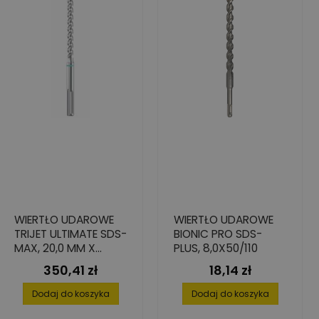
WIERTŁO UDAROWE
WIERTŁO UDAROWE
TRIJET ULTIMATE SDS-
BIONIC PRO SDS-
MAX, 20,0 MM X
PLUS, 8,0X50/110
400/520 MM
350,41 zł
18,14 zł
Cena
Cena
Dodaj do koszyka
Dodaj do koszyka