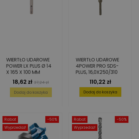
WIERTŁO UDAROWE
WIERTŁO UDAROWE
POWER LX PLUS Ø 14
4POWER PRO SDS-
X 165 X 100 MM
PLUS, 16,0X250/310
18,62 zł
110,22 zł
Cena
Cena
Cena
37,24 zł
podstawowa
Dodaj do koszyka
Dodaj do koszyka
Rabat
-50%
Rabat
-50%
Wyprzedaż!
Wyprzedaż!