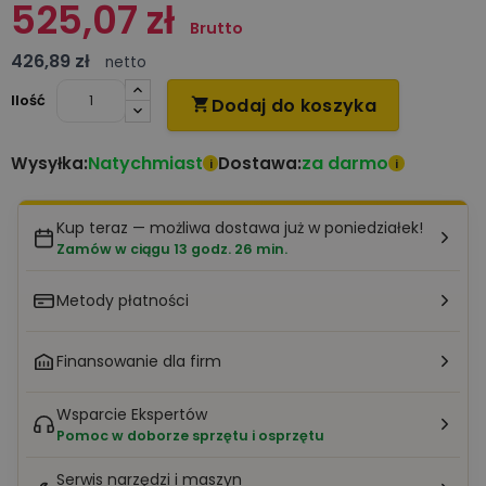
525,07 zł
Brutto
426,89 zł
netto
Ilość
Dodaj do koszyka

Natychmiast
za darmo
Wysyłka:
Dostawa:
i
i
Kup teraz — możliwa dostawa już w poniedziałek!
Zamów w ciągu 13 godz. 26 min.
Metody płatności
Finansowanie dla firm
Wsparcie Ekspertów
Pomoc w doborze sprzętu i osprzętu
Serwis narzędzi i maszyn