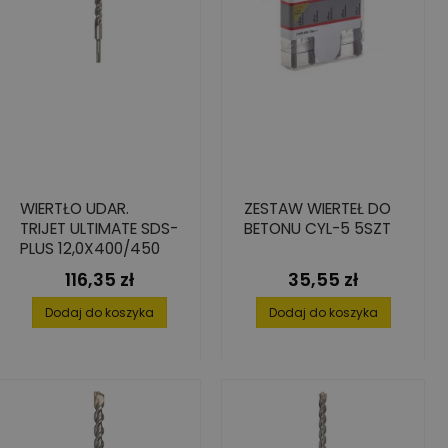
WIERTŁO UDAR.
ZESTAW WIERTEŁ DO
TRIJET ULTIMATE SDS-
BETONU CYL-5 5SZT
PLUS 12,0X400/450
116,35 zł
35,55 zł
Cena
Cena
Dodaj do koszyka
Dodaj do koszyka