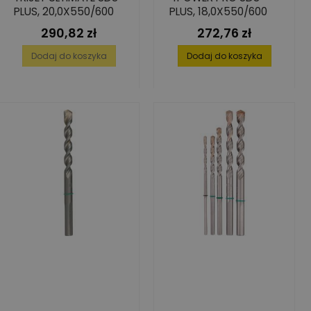
PLUS, 20,0X550/600
PLUS, 18,0X550/600
290,82 zł
272,76 zł
Cena
Cena
Dodaj do koszyka
Dodaj do koszyka