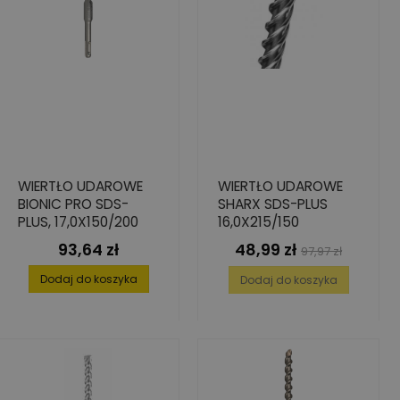
WIERTŁO UDAROWE
WIERTŁO UDAROWE
BIONIC PRO SDS-
SHARX SDS-PLUS
PLUS, 17,0X150/200
16,0X215/150
93,64 zł
48,99 zł
Cena
Cena
Cena
97,97 zł
podstawowa
Dodaj do koszyka
Dodaj do koszyka