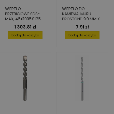
WIERTŁO
WIERTŁO DO
PRZEBICIOWE SDS-
KAMIENIA, MURU
MAX, 45X1005/1125
PROSTONE, 9.0 MM X
80 MM X 120 MM
1 303,81 zł
7,91 zł
Cena
Cena
Dodaj do koszyka
Dodaj do koszyka