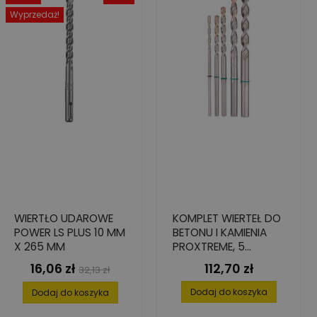
Wyprzedaż!
WIERTŁO UDAROWE
KOMPLET WIERTEŁ DO
POWER LS PLUS 10 MM
BETONU I KAMIENIA
X 265 MM
PROXTREME, 5
ELEMENTÓW: 4-10 MM
16,06 zł
112,70 zł
Cena
Cena
Cena
32,13 zł
podstawowa
Dodaj do koszyka
Dodaj do koszyka