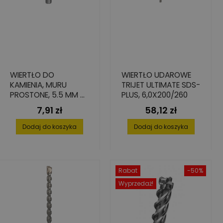
WIERTŁO DO
WIERTŁO UDAROWE
KAMIENIA, MURU
TRIJET ULTIMATE SDS-
PROSTONE, 5.5 MM X
PLUS, 6,0X200/260
110 MM X 150 MM
7,91 zł
58,12 zł
Cena
Cena
Dodaj do koszyka
Dodaj do koszyka
Rabat
-50%
Wyprzedaż!