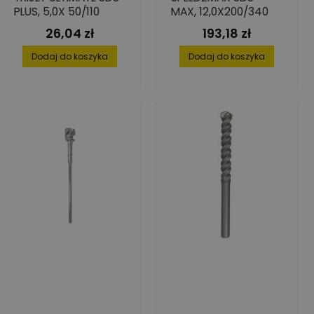
PLUS, 5,0X 50/110
MAX, 12,0X200/340
26,04 zł
193,18 zł
Cena
Cena
Dodaj do koszyka
Dodaj do koszyka