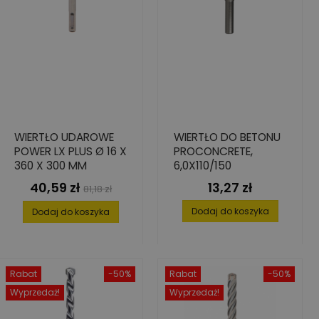
WIERTŁO UDAROWE
WIERTŁO DO BETONU
POWER LX PLUS Ø 16 X
PROCONCRETE,
360 X 300 MM
6,0X110/150
40,59 zł
13,27 zł
Cena
Cena
Cena
81,18 zł
podstawowa
Dodaj do koszyka
Dodaj do koszyka
Rabat
-50%
Rabat
-50%
Wyprzedaż!
Wyprzedaż!