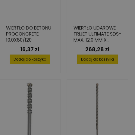
WIERTŁO DO BETONU
WIERTŁO UDAROWE
PROCONCRETE,
TRIJET ULTIMATE SDS-
10,0X80/120
MAX, 12,0 MM X
200/340 MM
16,37 zł
268,28 zł
Cena
Cena
Dodaj do koszyka
Dodaj do koszyka