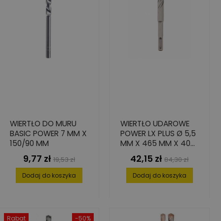
WIERTŁO DO MURU
WIERTŁO UDAROWE
BASIC POWER 7 MM X
POWER LX PLUS Ø 5,5
150/90 MM
MM X 465 MM X 400
MM
9,77 zł
42,15 zł
Cena
Cena
Cena
Cena
19,53 zł
84,30 zł
podstawowa
podstawowa
Dodaj do koszyka
Dodaj do koszyka
Rabat
-50%