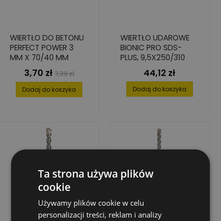
WIERTŁO DO BETONU
WIERTŁO UDAROWE
PERFECT POWER 3
BIONIC PRO SDS-
MM X 70/40 MM
PLUS, 9,5X250/310
3,70 zł
44,12 zł
Cena
Cena
Cena
7,39 zł
podstawowa
Dodaj do koszyka
Dodaj do koszyka
Ta strona używa plików
cookie
Używamy plików cookie w celu
personalizacji treści, reklam i analizy