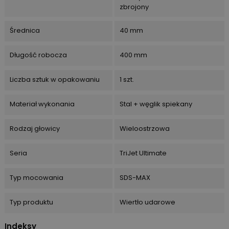
zbrojony
Średnica
40 mm
Długość robocza
400 mm
Liczba sztuk w opakowaniu
1 szt.
Materiał wykonania
Stal + węglik spiekany
Rodzaj głowicy
Wieloostrzowa
Seria
TriJet Ultimate
Typ mocowania
SDS-MAX
Typ produktu
Wiertło udarowe
Indeksy