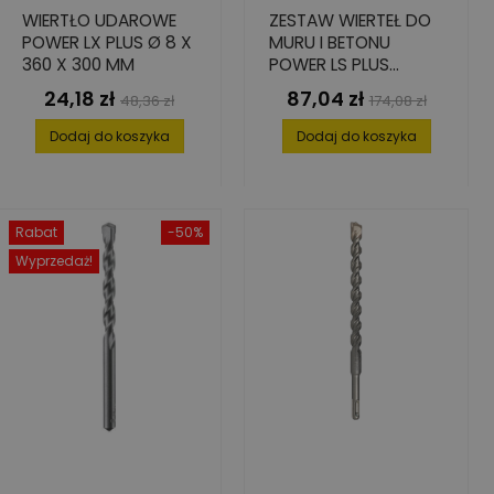
WIERTŁO UDAROWE
ZESTAW WIERTEŁ DO
POWER LX PLUS Ø 8 X
MURU I BETONU
360 X 300 MM
POWER LS PLUS
PROBOX 7 ELEMENT.
24,18 zł
87,04 zł
Cena
Cena
Cena
Cena
48,36 zł
174,08 zł
5-12
podstawowa
podstawowa
Dodaj do koszyka
Dodaj do koszyka
Rabat
-50%
Wyprzedaż!