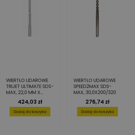
WIERTŁO UDAROWE
WIERTŁO UDAROWE
TRIJET ULTIMATE SDS-
SPEED2MAX SDS-
MAX, 22,0 MM X
MAX, 30,0X200/320
600/720 MM
424,03 zł
276,74 zł
Cena
Cena
Dodaj do koszyka
Dodaj do koszyka