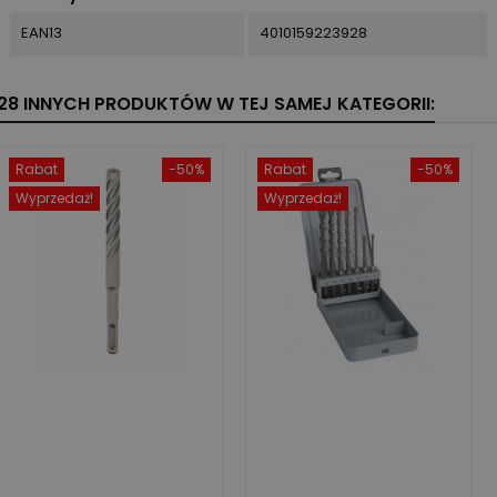
EAN13
4010159223928
28 INNYCH PRODUKTÓW W TEJ SAMEJ KATEGORII:
Rabat
-50%
Rabat
-50%
Wyprzedaż!
Wyprzedaż!