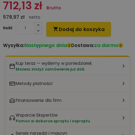
712,13 zł
Brutto
578,97 zł
netto
Ilość
Dodaj do koszyka

Następnego dnia
za darmo
Wysyłka:
Dostawa:
i
i
Kup teraz — wyślemy w poniedziałek
Możesz złożyć zamówienie już dziś.
Metody płatności
Finansowanie dla firm
Wsparcie Ekspertów
Pomoc w doborze sprzętu i osprzętu
Serwis narzędzi i maszyn