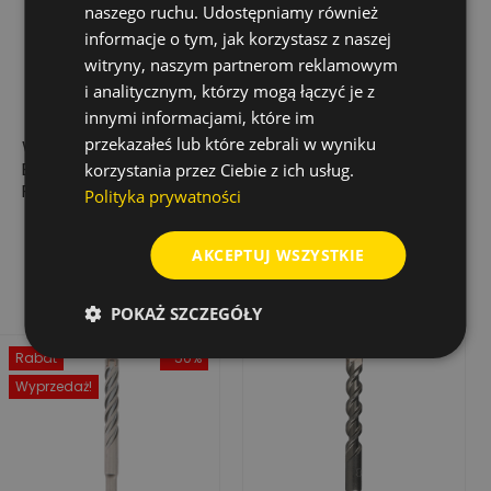
naszego ruchu. Udostępniamy również
informacje o tym, jak korzystasz z naszej
witryny, naszym partnerom reklamowym
i analitycznym, którzy mogą łączyć je z
innymi informacjami, które im
przekazałeś lub które zebrali w wyniku
WIERTŁO UDAROWE
WIERTŁO UDAR.
BIONIC PRO SDS-
TRIJET ULTIMATE SDS-
korzystania przez Ciebie z ich usług.
PLUS, 25,0X950/1000
PLUS 16,0X950/1000
Polityka prywatności
467,84 zł
302,21 zł
Cena
Cena
AKCEPTUJ WSZYSTKIE
Dodaj do koszyka
Dodaj do koszyka
POKAŻ SZCZEGÓŁY
Rabat
-50%
Wyprzedaż!