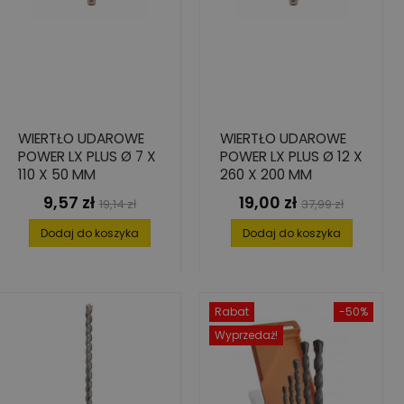
WIERTŁO UDAROWE
WIERTŁO UDAROWE
POWER LX PLUS Ø 7 X
POWER LX PLUS Ø 12 X
110 X 50 MM
260 X 200 MM
9,57 zł
19,00 zł
Cena
Cena
Cena
Cena
19,14 zł
37,99 zł
podstawowa
podstawowa
Dodaj do koszyka
Dodaj do koszyka
Rabat
-50%
Wyprzedaż!