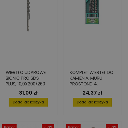
WIERTŁO UDAROWE
KOMPLET WIERTEŁ DO
BIONIC PRO SDS-
KAMIENIA, MURU
PLUS, 10,0X200/260
PROSTONE, 4
ELEMENTY: 5-10 MM
31,00 zł
24,37 zł
Cena
Cena
Dodaj do koszyka
Dodaj do koszyka
Rabat
-50%
Rabat
-50%