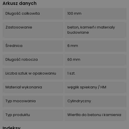
Arkusz danych
Długość całkowita
100 mm
Zastosowanie
beton, kamień i materiały
budowlane
Średnica
6 mm
Długość robocza
60 mm
Liczba sztuk w opakowaniu
1 szt.
Materiał wykonania
węglik spiekany / HM
Typ mocowania
Cylindryczny
Typ produktu
Wiertła do betonu i kamienia
Indeksy