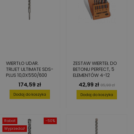
WIERTŁO UDAR.
ZESTAW WIERTEŁ DO
TRIJET ULTIMATE SDS-
BETONU PERFECT, 5
PLUS 10,0X550/600
ELEMENTÓW 4-12
174,59 zł
42,99 zł
Cena
Cena
Cena
85,98 zł
podstawowa
Dodaj do koszyka
Dodaj do koszyka
Rabat
-50%
Wyprzedaż!