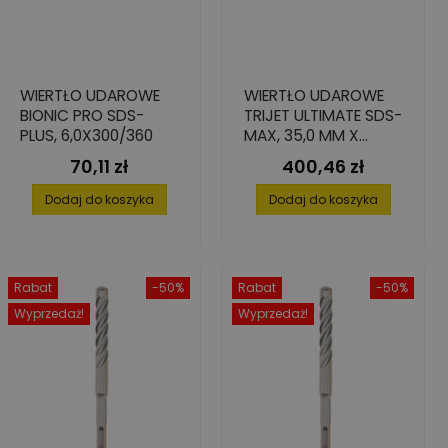
WIERTŁO UDAROWE
WIERTŁO UDAROWE
BIONIC PRO SDS-
TRIJET ULTIMATE SDS-
PLUS, 6,0X300/360
MAX, 35,0 MM X
200/320 MM
70,11 zł
400,46 zł
Cena
Cena
Dodaj do koszyka
Dodaj do koszyka
Rabat
-50%
Rabat
-50%
Wyprzedaż!
Wyprzedaż!