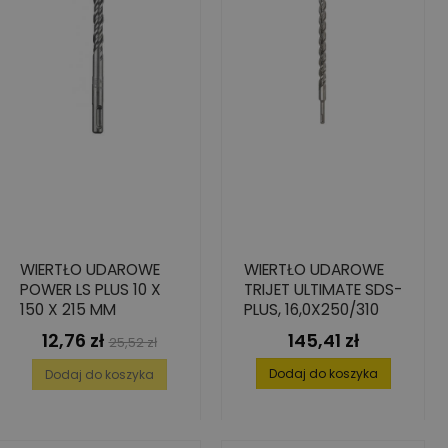
WIERTŁO UDAROWE
WIERTŁO UDAROWE
POWER LS PLUS 10 X
TRIJET ULTIMATE SDS-
150 X 215 MM
PLUS, 16,0X250/310
12,76 zł
145,41 zł
Cena
Cena
Cena
25,52 zł
podstawowa
Dodaj do koszyka
Dodaj do koszyka