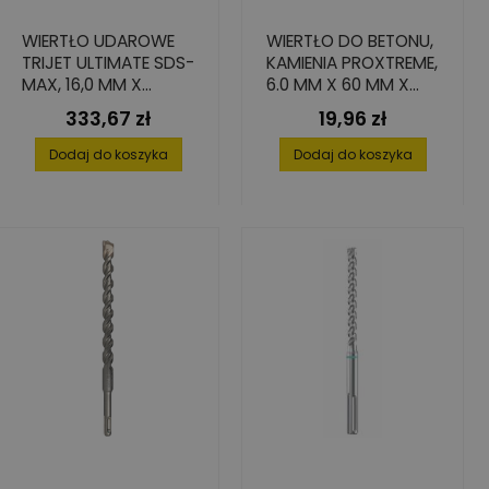
WIERTŁO UDAROWE
WIERTŁO DO BETONU,
TRIJET ULTIMATE SDS-
KAMIENIA PROXTREME,
MAX, 16,0 MM X
6.0 MM X 60 MM X
400/540 MM
125 MM
333,67 zł
19,96 zł
Cena
Cena
Dodaj do koszyka
Dodaj do koszyka