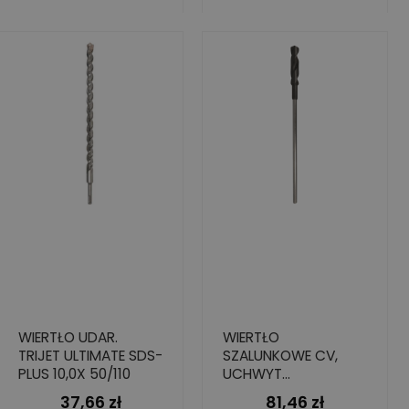
WIERTŁO UDAR.
WIERTŁO
TRIJET ULTIMATE SDS-
SZALUNKOWE CV,
PLUS 10,0X 50/110
UCHWYT
CYLINDRYCZNY,
37,66 zł
81,46 zł
Cena
Cena