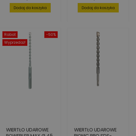
14X550/600
Dodaj do koszyka
Dodaj do koszyka
Rabat
-50%
Wyprzedaż!
WIERTŁO UDAROWE
WIERTŁO UDAROWE
POWERLSP MAX Ø 45
BIONIC PRO SDS-