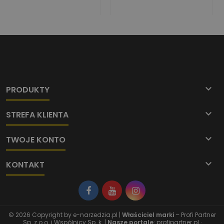

PRODUKTY

STREFA KLIENTA

TWOJE KONTO

KONTAKT
© 2026 Copyright by
e-narzedzia.pl
|
Właściciel marki
– Profi Partner
Sp. z o.o. i Wspólnicy Sp. k. |
Nasze portale
:
profipartner.pl
·