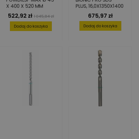
X 400 X 520 MM
PLUS, 16,0X1350X1400
522,92 zł
675,97 zł
Cena
Cena
Cena
1 045,84 zł
podstawowa
Dodaj do koszyka
Dodaj do koszyka