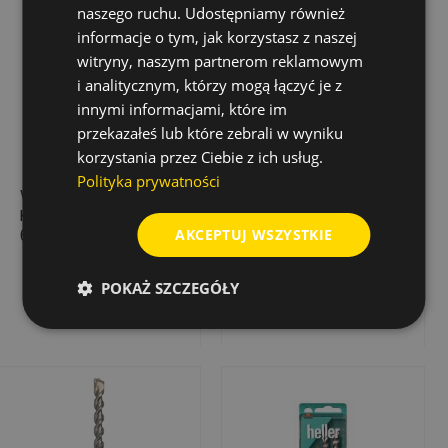
naszego ruchu. Udostępniamy również
informacje o tym, jak korzystasz z naszej
witryny, naszym partnerom reklamowym
i analitycznym, którzy mogą łączyć je z
innymi informacjami, które im
przekazałeś lub które zebrali w wyniku
korzystania przez Ciebie z ich usług.
Polityka prywatności
WIERTŁO DO BETONU,
WIERTŁO UDAROWE
KAMIENIA PROXTREME
BIONIC PRO SDS-
AKCEPTUJ WSZYSTKIE
6,0 X 185 X 250
PLUS, 25,0X250/300
33,48 zł
224,46 zł
Cena
Cena
POKAŻ SZCZEGÓŁY
Dodaj do koszyka
Dodaj do koszyka