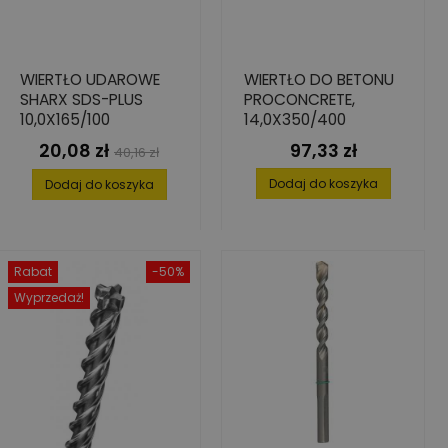
WIERTŁO UDAROWE
WIERTŁO DO BETONU
SHARX SDS-PLUS
PROCONCRETE,
10,0X165/100
14,0X350/400
20,08 zł
97,33 zł
Cena
Cena
Cena
40,16 zł
podstawowa
Dodaj do koszyka
Dodaj do koszyka
Rabat
-50%
Wyprzedaż!