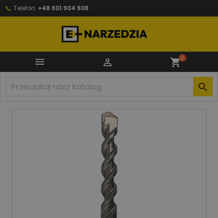
Telefon:
+48 601 904 908
0


shopping_cart
