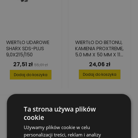
WIERTŁO UDAROWE
WIERTŁO DO BETONU,
SHARX SDS-PLUS
KAMIENIA PROXTREME,
9,0X215/150
5.0 MM X 50 MM X 115
MM
27,51 zł
24,06 zł
Cena
Cena
Cena
55,01 zł
podstawowa
Dodaj do koszyka
Dodaj do koszyka
Ta strona używa plików
cookie
Używamy plików cookie w celu
personalizacji treści, reklam i analizy