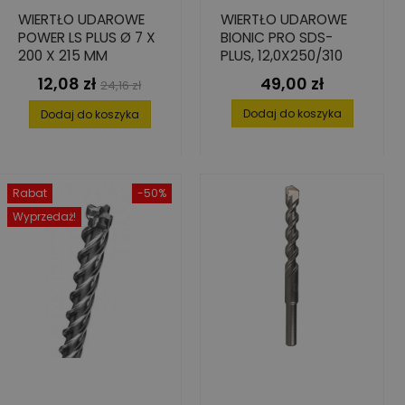
WIERTŁO UDAROWE
WIERTŁO UDAROWE
POWER LS PLUS Ø 7 X
BIONIC PRO SDS-
200 X 215 MM
PLUS, 12,0X250/310
12,08 zł
49,00 zł
Cena
Cena
Cena
24,16 zł
podstawowa
Dodaj do koszyka
Dodaj do koszyka
Rabat
-50%
Wyprzedaż!