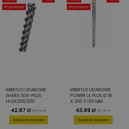
Wyprzedaż!
Wyprzedaż!
WIERTŁO UDAROWE
WIERTŁO UDAROWE
SHARX SDS-PLUS
POWER LX PLUS Ø 18
14,0X265/200
X 200 X 150 MM
42,87 zł
43,89 zł
Cena
Cena
Cena
Cena
85,74 zł
87,79 zł
podstawowa
podstawowa
Dodaj do koszyka
Dodaj do koszyka