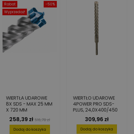
Rabat
-50%
Wyprzedaż!
WIERTŁA UDAROWE
WIERTŁO UDAROWE
8X SDS - MAX 25 MM
4POWER PRO SDS-
X 720 MM
PLUS, 24,0X400/450
258,39 zł
309,96 zł
Cena
Cena
Cena
516,78 zł
podstawowa
Dodaj do koszyka
Dodaj do koszyka