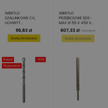
WIERTŁO
WIERTŁO
SZALUNKOWE CV,
PRZEBICIOWE SDS-
UCHWYT
MAX Ø 55 X 450 X
CYLINDRYCZNY,16X55
590 MM
96,83 zł
607,33 zł
Cena
Cena
Cena
1 214,66 zł
0/600
podstawowa
Dodaj do koszyka
Dodaj do koszyka
Rabat
-50%
Wyprzedaż!