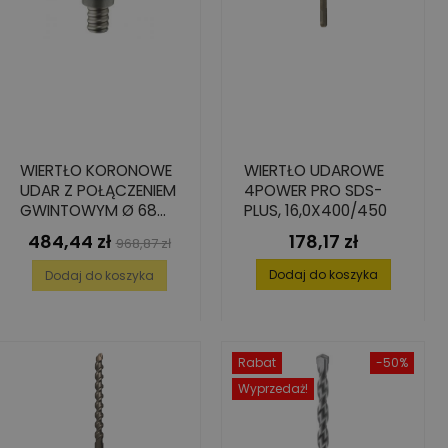
WIERTŁO KORONOWE
WIERTŁO UDAROWE
UDAR Z POŁĄCZENIEM
4POWER PRO SDS-
GWINTOWYM Ø 68
PLUS, 16,0X400/450
MM
484,44 zł
178,17 zł
Cena
Cena
Cena
968,87 zł
podstawowa
Dodaj do koszyka
Dodaj do koszyka
Rabat
-50%
Wyprzedaż!