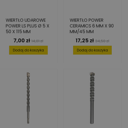
WIERTŁO UDAROWE
WIERTŁO POWER
POWER LS PLUS Ø 5 X
CERAMICS 6 MM X 90
50 X 115 MM
MM/45 MM
7,00 zł
17,25 zł
Cena
Cena
Cena
Cena
14,01 zł
34,50 zł
podstawowa
podstawowa
Dodaj do koszyka
Dodaj do koszyka