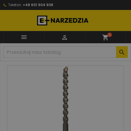
Telefon:
+48 601 904 908
0


shopping_cart
