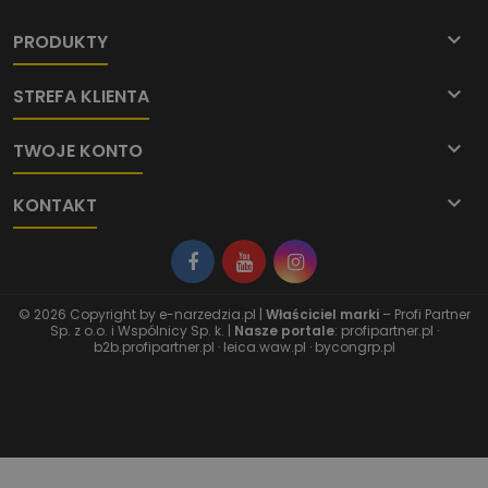

PRODUKTY

STREFA KLIENTA

TWOJE KONTO

KONTAKT
© 2026 Copyright by
e-narzedzia.pl
|
Właściciel marki
– Profi Partner
Sp. z o.o. i Wspólnicy Sp. k. |
Nasze portale
:
profipartner.pl
·
b2b.profipartner.pl
·
leica.waw.pl
·
bycongrp.pl