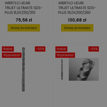
WIERTŁO UDAR.
WIERTŁO UDAR.
TRIJET ULTIMATE SDS-
TRIJET ULTIMATE SDS-
PLUS 8,0X250/310
PLUS 16,0X200/260
75,56 zł
130,88 zł
Cena
Cena
Dodaj do koszyka
Dodaj do koszyka
Rabat
-50%
Rabat
-50%
Wyprzedaż!
Wyprzedaż!