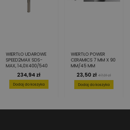
WIERTŁO UDAROWE
WIERTŁO POWER
SPEED2MAX SDS-
CERAMICS 7 MM X 90
MAX, 14,0X400/540
MM/45 MM
234,94 zł
23,50 zł
Cena
Cena
Cena
47,01 zł
podstawowa
Dodaj do koszyka
Dodaj do koszyka