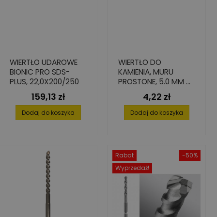
WIERTŁO UDAROWE
WIERTŁO DO
BIONIC PRO SDS-
KAMIENIA, MURU
PLUS, 22,0X200/250
PROSTONE, 5.0 MM X
50 MM X 95 MM
159,13 zł
4,22 zł
Cena
Cena
Dodaj do koszyka
Dodaj do koszyka
Rabat
-50%
Wyprzedaż!