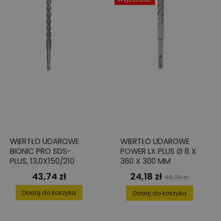
WIERTŁO UDAROWE
WIERTŁO UDAROWE
BIONIC PRO SDS-
POWER LX PLUS Ø 8 X
PLUS, 13,0X150/210
360 X 300 MM
43,74 zł
24,18 zł
Cena
Cena
Cena
48,36 zł
podstawowa
Dodaj do koszyka
Dodaj do koszyka