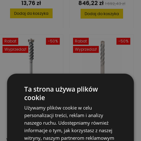
13,76 zł
846,22 zł
Cena
Cena
Cena
1 692,43 zł
podstawowa
Dodaj do koszyka
Dodaj do koszyka
Rabat
-50%
Rabat
-50%
Wyprzedaż!
Wyprzedaż!
Ta strona używa plików
cookie
Używamy plików cookie w celu
personalizacji treści, reklam i analizy
naszego ruchu. Udostępniamy również
informacje o tym, jak korzystasz z naszej
witryny, naszym partnerom reklamowym
WIERTŁO
WIERTŁO UDAROWE