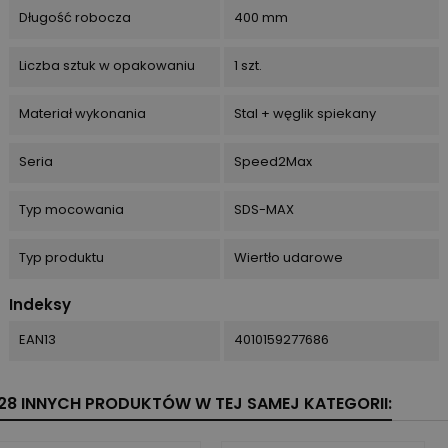
Długość robocza
400 mm
Liczba sztuk w opakowaniu
1 szt.
Materiał wykonania
Stal + węglik spiekany
Seria
Speed2Max
Typ mocowania
SDS-MAX
Typ produktu
Wiertło udarowe
Indeksy
EAN13
4010159277686
28 INNYCH PRODUKTÓW W TEJ SAMEJ KATEGORII: