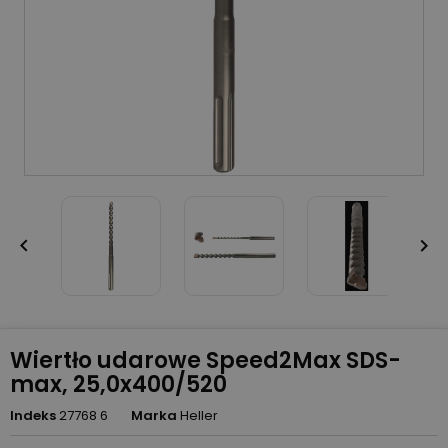


Wiertło udarowe Speed2Max SDS-
max, 25,0x400/520
Indeks
27768 6
Marka
Heller