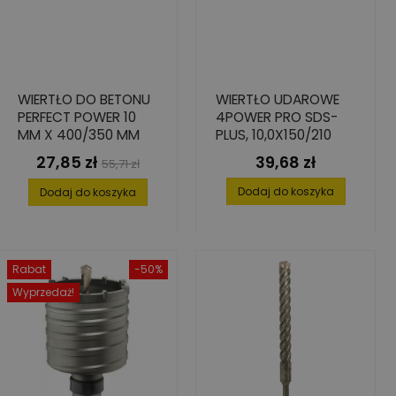
WIERTŁO DO BETONU
WIERTŁO UDAROWE
PERFECT POWER 10
4POWER PRO SDS-
MM X 400/350 MM
PLUS, 10,0X150/210
27,85 zł
39,68 zł
Cena
Cena
Cena
55,71 zł
podstawowa
Dodaj do koszyka
Dodaj do koszyka
Rabat
-50%
Wyprzedaż!