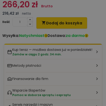
266,20 zł
Brutto
216,42 zł
netto
Ilość
Dodaj do koszyka

Natychmiast
za darmo
Wysyłka:
Dostawa:
i
i
Kup teraz — możliwa dostawa już w poniedziałek!
Zamów w ciągu 2 godz. 34 min.
Metody płatności
Finansowanie dla firm
Wsparcie Ekspertów
Pomoc w doborze sprzętu i osprzętu
Serwis narzędzi i maszyn