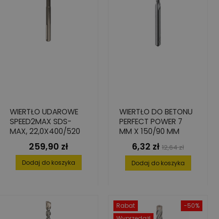
WIERTŁO UDAROWE
WIERTŁO DO BETONU
SPEED2MAX SDS-
PERFECT POWER 7
MAX, 22,0X400/520
MM X 150/90 MM
259,90 zł
6,32 zł
Cena
Cena
Cena
12,64 zł
podstawowa
Dodaj do koszyka
Dodaj do koszyka
Rabat
-50%
Wyprzedaż!