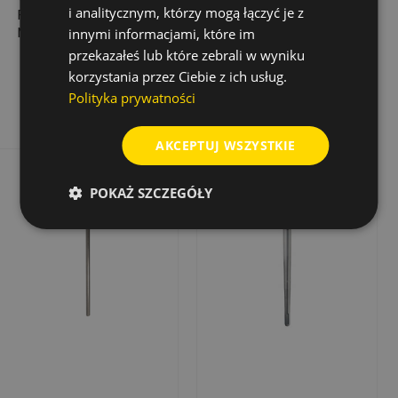
i analitycznym, którzy mogą łączyć je z
PRZEBICIOWE SDS-
POWER LX PLUS Ø 4 X
MAX Ø 65 X 850 X
165 X 100 MM
innymi informacjami, które im
990 MM
przekazałeś lub które zebrali w wyniku
761,77 zł
11,57 zł
Cena
Cena
Cena
Cena
1 523,53 zł
23,14 zł
korzystania przez Ciebie z ich usług.
podstawowa
podstawowa
Dodaj do koszyka
Dodaj do koszyka
Polityka prywatności
AKCEPTUJ WSZYSTKIE
Rabat
-50%
Wyprzedaż!
POKAŻ SZCZEGÓŁY