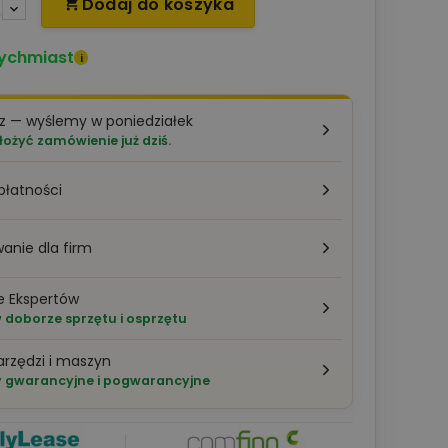
Dodaj do koszyka

ychmiast
i
z — wyślemy w poniedziałek
łożyć zamówienie już dziś.
płatności
anie dla firm
e Ekspertów
doborze sprzętu i osprzętu
arzędzi i maszyn
 gwarancyjne i pogwarancyjne