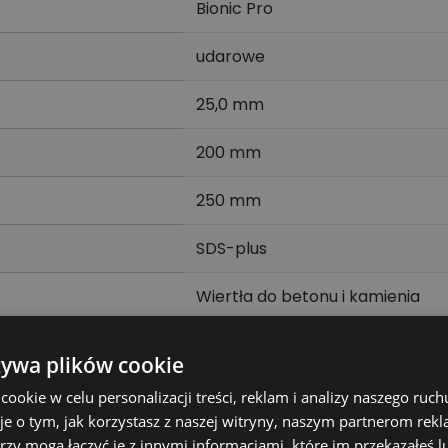
Bionic Pro
udarowe
25,0 mm
200 mm
250 mm
SDS-plus
Wiertła do betonu i kamienia
SDS-plus
żywa plików cookie
mpatybilnymi młotowiertarkami przeznaczonymi do wierc
okie w celu personalizacji treści, reklam i analizy naszego ru
je o tym, jak korzystasz z naszej witryny, naszym partnerom re
arowej, dlatego osprzęt jest przeznaczony do zastosow
rzy mogą łączyć je z innymi informacjami, które im przekazałeś l