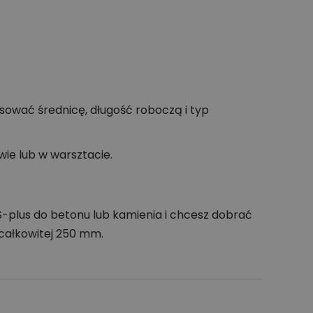
sować średnicę, długość roboczą i typ
ie lub w warsztacie.
S-plus do betonu lub kamienia i chcesz dobrać
całkowitej 250 mm.