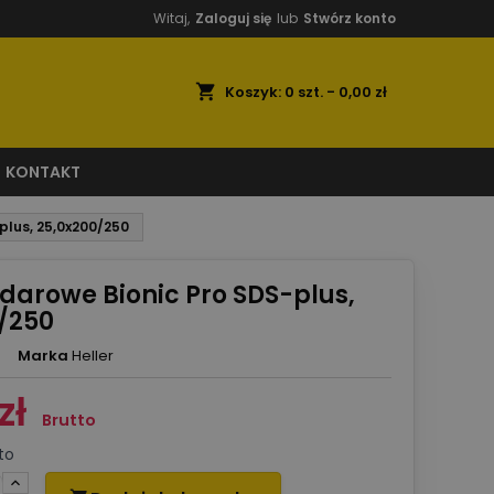
Witaj,
Zaloguj się
lub
Stwórz konto
shopping_cart
Koszyk:
0
szt. - 0,00 zł
KONTAKT
plus, 25,0x200/250
udarowe Bionic Pro SDS-plus,
/250
Marka
Heller
zł
Brutto
to