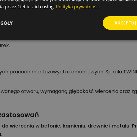
a przez Ciebie z ich usług.
Polityka prywatności
e zbrojonym.
EGÓŁY
AKCEPTUJ
rcin i pyłu.
 stabilnego procesu wiercenia.
rek.
owych pracach montażowych i remontowych. Spirala TWINM
owanego otworu, wymaganą głębokość wiercenia oraz z
h zastosowań
e do wiercenia w betonie, kamieniu, drewnie i metalu. 
.