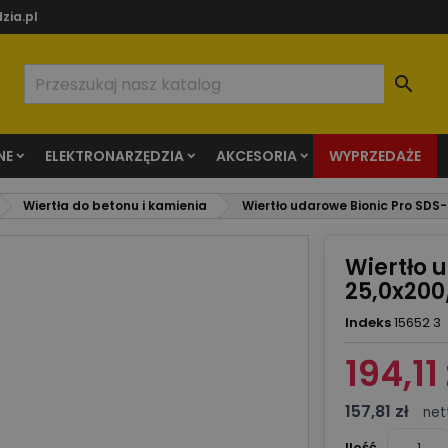
zia.pl

NE
ELEKTRONARZĘDZIA
AKCESORIA
WYPRZEDAŻE
Wiertła do betonu i kamienia
Wiertło udarowe Bionic Pro SDS-
Wiertło 
25,0x200
Indeks
15652 3
194,11 
157,81 zł
net
Ilość