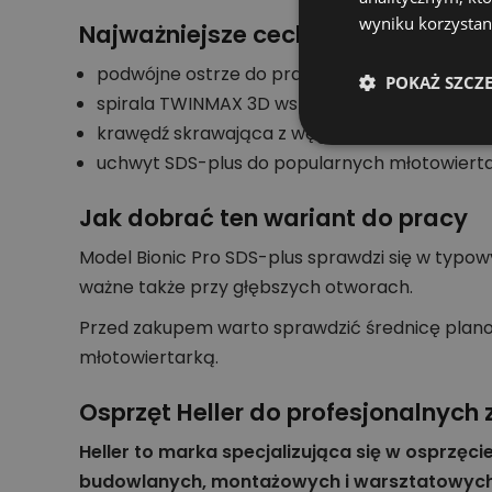
wyniku korzystani
Najważniejsze cechy konstrukcji
podwójne ostrze do pracy w betonie i betoni
POKAŻ SZCZ
spirala TWINMAX 3D wspierająca transport zwie
krawędź skrawająca z węglika spiekanego dla
uchwyt SDS-plus do popularnych młotowierta
Jak dobrać ten wariant do pracy
Model Bionic Pro SDS-plus sprawdzi się w typ
ważne także przy głębszych otworach.
Przed zakupem warto sprawdzić średnicę plan
młotowiertarką.
Osprzęt Heller do profesjonalnyc
Heller to marka specjalizująca się w osprzęci
budowlanych, montażowych i warsztatowych