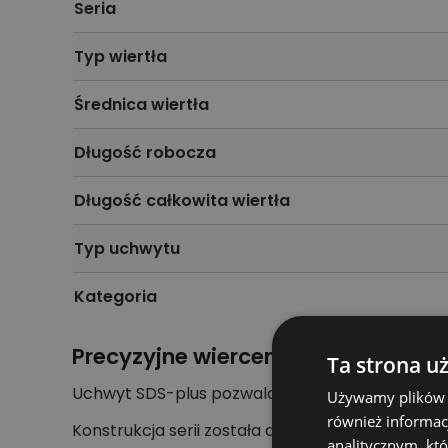
Seria
Typ wiertła
Średnica wiertła
Długość robocza
Długość całkowita wiertła
Typ uchwytu
Kategoria
Precyzyjne wiercenie z uchwytem 
Ta strona u
Uchwyt SDS-plus pozwala używać wiertła z ko
Używamy plików co
również informac
Konstrukcja serii została dobrana do pracy ud
analitycznym, któ