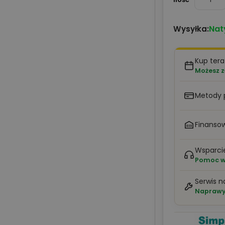
Nat
Wysyłka:
Kup tera
Możesz z
Metody 
Finansow
Wsparci
Pomoc w 
Serwis n
Naprawy