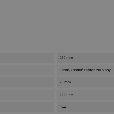
250 mm
Beton, kamień i beton zbrojony
25 mm
200 mm
1 szt.