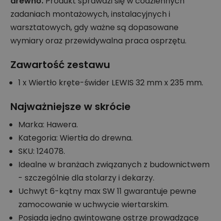
drewno.
Produkt sprawdzi się w codziennych
zadaniach montażowych, instalacyjnych i
warsztatowych, gdy ważne są dopasowane
wymiary oraz przewidywalna praca osprzętu.
Zawartość zestawu
1 x Wiertło kręte-świder LEWIS 32 mm x 235 mm.
Najważniejsze w skrócie
Marka: Hawera.
Kategoria: Wiertła do drewna.
SKU: 124078.
Idealne w branżach związanych z budownictwem
- szczególnie dla stolarzy i dekarzy.
Uchwyt 6-kątny max SW 11 gwarantuje pewne
zamocowanie w uchwycie wiertarskim.
Posiada jedno gwintowane ostrze prowadzące