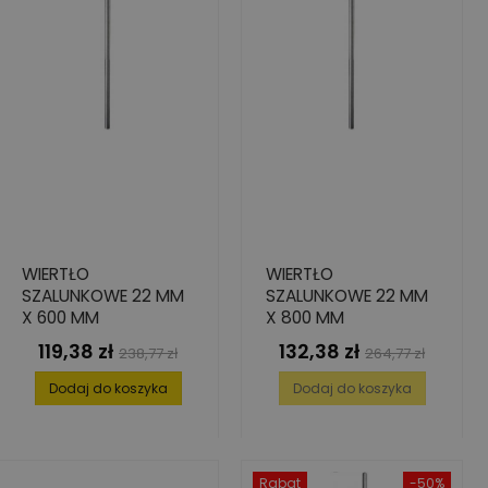
WIERTŁO
WIERTŁO
SZALUNKOWE 22 MM
SZALUNKOWE 22 MM
X 600 MM
X 800 MM
119,38 zł
132,38 zł
Cena
Cena
Cena
Cena
238,77 zł
264,77 zł
podstawowa
podstawowa
Dodaj do koszyka
Dodaj do koszyka
Rabat
-50%