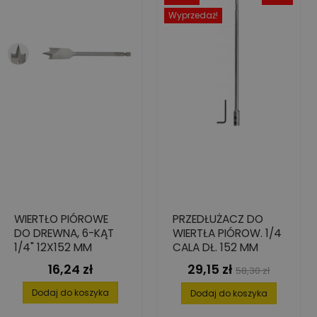
Wyprzedaż!
WIERTŁO PIÓROWE
PRZEDŁUŻACZ DO
DO DREWNA, 6-KĄT
WIERTŁA PIÓROW. 1/4
1/4" 12X152 MM
CALA DŁ. 152 MM
16,24 zł
29,15 zł
Cena
Cena
Cena
58,30 zł
podstawowa
Dodaj do koszyka
Dodaj do koszyka