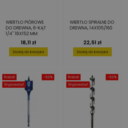
WIERTŁO PIÓROWE
WIERTŁO SPIRALNE DO
DO DREWNA, 6-KĄT
DREWNA, 14X105/160
1/4" 18X152 MM
18,11 zł
22,51 zł
Cena
Cena
Dodaj do koszyka
Dodaj do koszyka
Rabat
-50%
Rabat
-50%
Wyprzedaż!
Wyprzedaż!