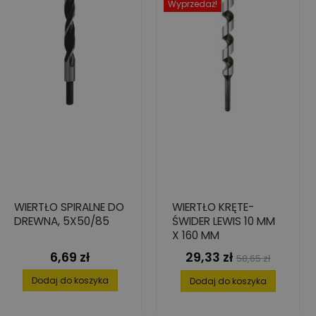
Wyprzedaż!
WIERTŁO SPIRALNE DO
WIERTŁO KRĘTE-
DREWNA, 5X50/85
ŚWIDER LEWIS 10 MM
X 160 MM
6,69 zł
29,33 zł
Cena
Cena
Cena
58,65 zł
podstawowa
Dodaj do koszyka
Dodaj do koszyka