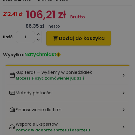
106,21 zł
212,41 zł
Brutto
86,35 zł
netto
Ilość
Dodaj do koszyka

Natychmiast
Wysyłka:
i
Kup teraz — wyślemy w poniedziałek
Możesz złożyć zamówienie już dziś.
Metody płatności
Finansowanie dla firm
Wsparcie Ekspertów
Pomoc w doborze sprzętu i osprzętu