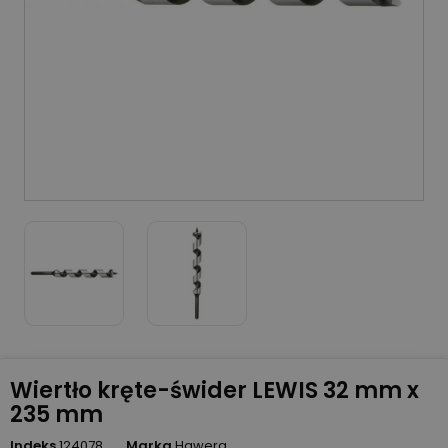
Wiertło kręte-świder LEWIS 32 mm x
235 mm
Indeks
124078
Marka
Hawera