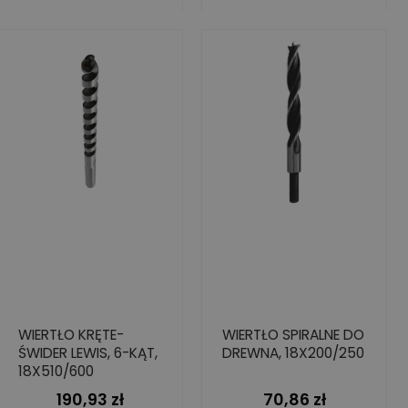
WIERTŁO KRĘTE-
WIERTŁO SPIRALNE DO
ŚWIDER LEWIS, 6-KĄT,
DREWNA, 18X200/250
18X510/600
190,93 zł
70,86 zł
Cena
Cena