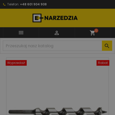
Telefon:
+48 601 904 908
0


shopping_cart

Wyprzedaż!
Rabat