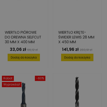
WIERTŁO PIÓROWE
WIERTŁO KRĘTE-
DO DREWNA SELFCUT
ŚWIDER LEWIS 28 MM
30 MM X 400 MM
X 450 MM
33,06 zł
141,96 zł
Cena
Cena
Cena
Cena
66,12 zł
283,91 zł
podstawowa
podstawowa
Dodaj do koszyka
Dodaj do koszyka
Rabat
-60%
Wyprzedaż!