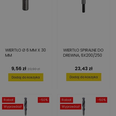
WIERTŁO Ø 6 MM X 30
WIERTŁO SPIRALNE DO
MM
DREWNA, 6X200/250
9,56 zł
23,43 zł
Cena
Cena
Cena
23,90 zł
podstawowa
Dodaj do koszyka
Dodaj do koszyka
Rabat
-50%
Rabat
-50%
Wyprzedaż!
Wyprzedaż!