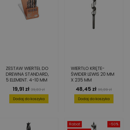
ZESTAW WIERTEŁ DO
WIERTŁO KRĘTE-
DREWNA STANDARD,
ŚWIDER LEWIS 20 MM
5 ELEMENT. 4-10 MM
X 235 MM
19,91 zł
48,45 zł
Cena
Cena
Cena
Cena
39,83 zł
96,89 zł
podstawowa
podstawowa
Dodaj do koszyka
Dodaj do koszyka
Rabat
-50%