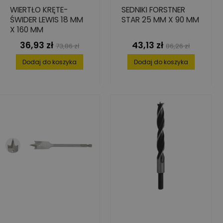
WIERTŁO KRĘTE-
SEDNIKI FORSTNER
ŚWIDER LEWIS 18 MM
STAR 25 MM X 90 MM
X 160 MM
36,93 zł
43,13 zł
Cena
Cena
Cena
Cena
73,86 zł
86,26 zł
podstawowa
podstawowa
Dodaj do koszyka
Dodaj do koszyka