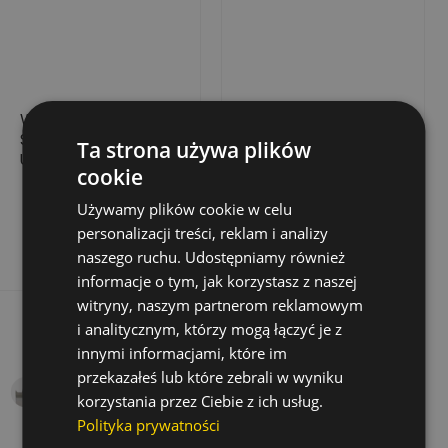
WIERTŁO
WIERTŁO SPIRALNE DO
SZALUNKOWE CV,
DREWNA, 12X200/250
Ta strona używa plików
UCHWYT
cookie
CYLINDRYCZNY,
67,82 zł
40,54 zł
Cena
Cena
12X550/600
Używamy plików cookie w celu
Dodaj do koszyka
Dodaj do koszyka
personalizacji treści, reklam i analizy
naszego ruchu. Udostępniamy również
informacje o tym, jak korzystasz z naszej
witryny, naszym partnerom reklamowym
Rabat
-50%
i analitycznym, którzy mogą łączyć je z
Wyprzedaż!
innymi informacjami, które im
przekazałeś lub które zebrali w wyniku
korzystania przez Ciebie z ich usług.
Polityka prywatności