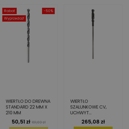
Rabat
-50%
Wyprzedaż!
WIERTŁO DO DREWNA
WIERTŁO
STANDARD 22 MM X
SZALUNKOWE CV,
210 MM
UCHWYT
CYLINDRYCZNY,
50,51 zł
265,08 zł
Cena
Cena
Cena
101,03 zł
26X550/600
podstawowa