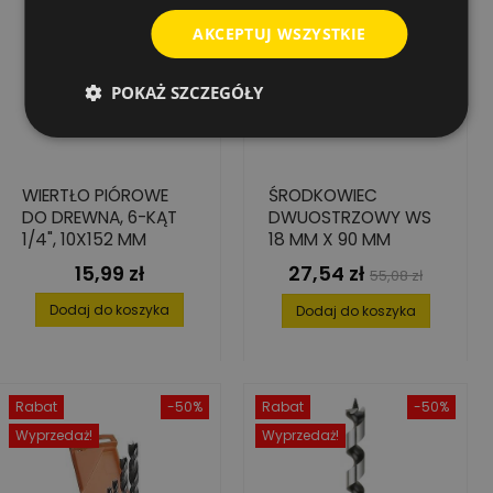
AKCEPTUJ WSZYSTKIE
POKAŻ SZCZEGÓŁY
WIERTŁO PIÓROWE
ŚRODKOWIEC
DO DREWNA, 6-KĄT
DWUOSTRZOWY WS
1/4", 10X152 MM
18 MM X 90 MM
15,99 zł
27,54 zł
Cena
Cena
Cena
55,08 zł
podstawowa
Dodaj do koszyka
Dodaj do koszyka
Rabat
-50%
Rabat
-50%
Wyprzedaż!
Wyprzedaż!