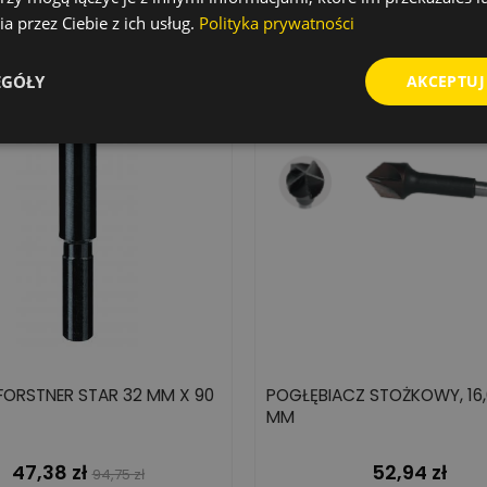
a przez Ciebie z ich usług.
Polityka prywatności
-50%
EGÓŁY
AKCEPTUJ
aż!
 FORSTNER STAR 32 MM X 90
POGŁĘBIACZ STOŻKOWY, 16
MM
47,38 zł
52,94 zł
Cena
Cena
Cena
94,75 zł