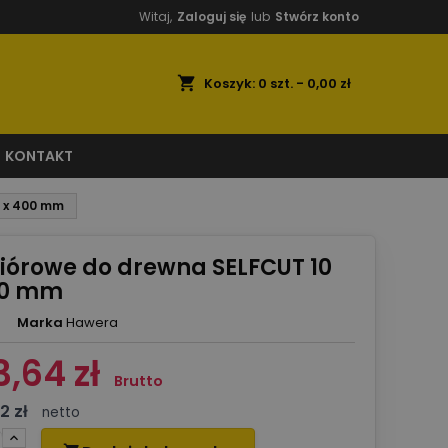
Witaj,
Zaloguj się
lub
Stwórz konto
shopping_cart
Koszyk:
0
szt. - 0,00 zł
KONTAKT
m x 400 mm
piórowe do drewna SELFCUT 10
00 mm
Marka
Hawera
3,64 zł
Brutto
2 zł
netto