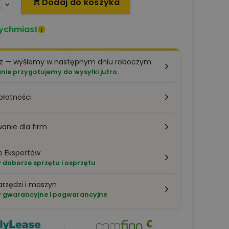
Dodaj do koszyka

ychmiast
i
az — wyślemy w następnym dniu roboczym
ie przygotujemy do wysyłki jutro.
płatności
anie dla firm
e Ekspertów
doborze sprzętu i osprzętu
arzędzi i maszyn
 gwarancyjne i pogwarancyjne