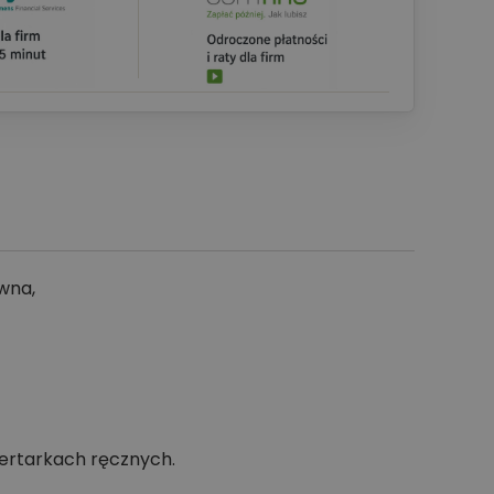
wna,
iertarkach ręcznych.