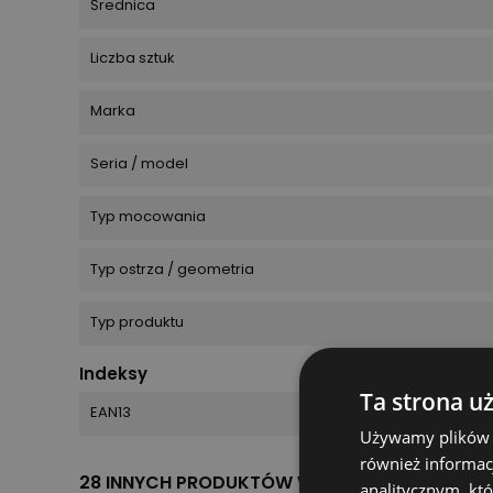
Średnica
Liczba sztuk
Marka
Seria / model
Typ mocowania
Typ ostrza / geometria
Typ produktu
Indeksy
Ta strona u
EAN13
Używamy plików co
również informac
28 INNYCH PRODUKTÓW W TEJ SAMEJ KATEGOR
analitycznym, któ