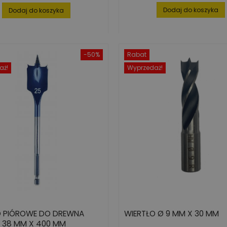
podstawowa
Dodaj do koszyka
Dodaj do koszyka
-50%
Rabat
aż!
Wyprzedaż!
O PIÓROWE DO DREWNA
WIERTŁO Ø 9 MM X 30 MM
T 38 MM X 400 MM