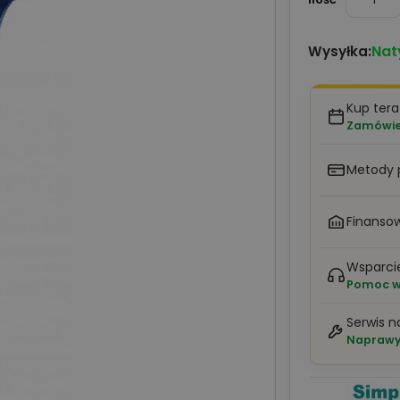
Nat
Wysyłka:
Kup ter
Zamówien
Metody 
Finansow
Wsparci
Pomoc w 
Serwis n
Naprawy