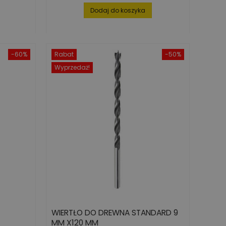
podstawowa
Dodaj do koszyka
-60%
Rabat
-50%
Wyprzedaż!
WIERTŁO DO DREWNA STANDARD 9
MM X120 MM