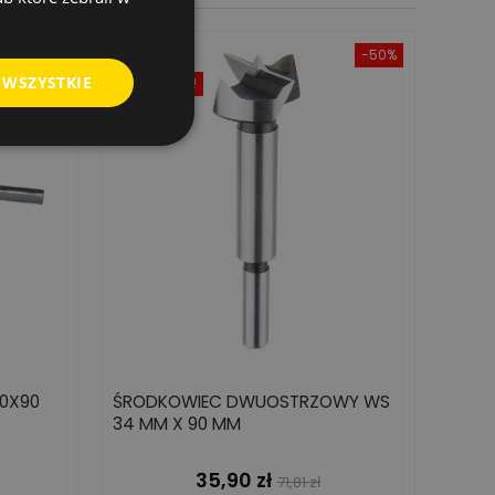
Rabat
-50%
 WSZYSTKIE
Wyprzedaż!
,0X90
ŚRODKOWIEC DWUOSTRZOWY WS
34 MM X 90 MM
35,90 zł
Cena
Cena
71,81 zł