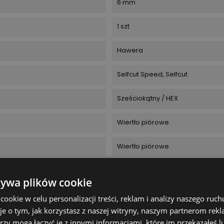
6 mm
1 szt
Hawera
Selfcut Speed, Selfcut
Sześciokątny / HEX
Wiertło piórowe
Wiertło piórowe
żywa plików cookie
4014468067501
okie w celu personalizacji treści, reklam i analizy naszego ru
je o tym, jak korzystasz z naszej witryny, naszym partnerom re
II:
rzy mogą łączyć je z innymi informacjami, które im przekazałeś l