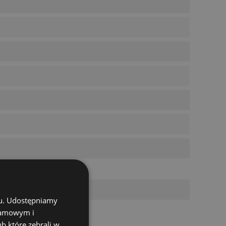
chu. Udostępniamy
klamowym i
ub które zebrali w