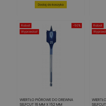
Dodaj do koszyka
Rabat
-50%
Rabat
Wyprzedaż!
Wyprzed
WIERTŁO PIÓROWE DO DREWNA
WIERTŁ
SELFCUT 16 MM X 152 MM
SELFCU