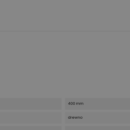
400 mm
drewno