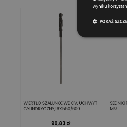
wyniku korzystani
Rabat
POKAŻ SZCZ
Wyprzed
WIERTŁO SZALUNKOWE CV, UCHWYT
SEDNIKI
CYLINDRYCZNY,16X550/600
MM
96,83 zł
Cena