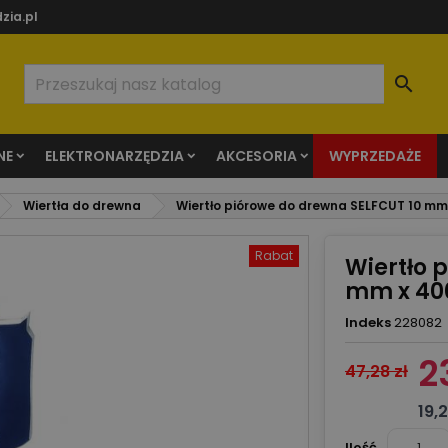
zia.pl

NE
ELEKTRONARZĘDZIA
AKCESORIA
WYPRZEDAŻE
Wiertła do drewna
Wiertło piórowe do drewna SELFCUT 10 m
Rabat
Wiertło 
mm x 4
Indeks
228082
2
47,28 zł
19,2
Ilość