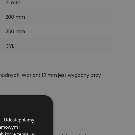
12 mm
200 mm
250 mm
CYL
hodnych. Wariant 12 mm jest wygodny przy
chu. Udostępniamy
klamowym i
ub które zebrali w