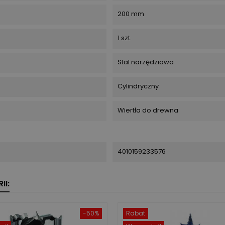
200 mm
1 szt.
Stal narzędziowa
Cylindryczny
Wiertła do drewna
4010159233576
II:
-50%
Rabat