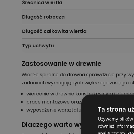
Średnica wiertla
Długość robocza
Długość całkowita wiertla
Typ uchwytu
Zastosowanie w drewnie
Wiertło spiralne do drewna sprawdzi się przy
zadaniach wymagających większego zasięgu i s
wiercenie w drewnie konstrukcyjnym i elemen
prace montażowe oraz przygotowanie otworó
Ta strona u
wyposażenie warsztatu, ekipy remontowej lub
Używamy plików co
Dlaczego warto wybrać ten warian
również informac
analitycznym, któ