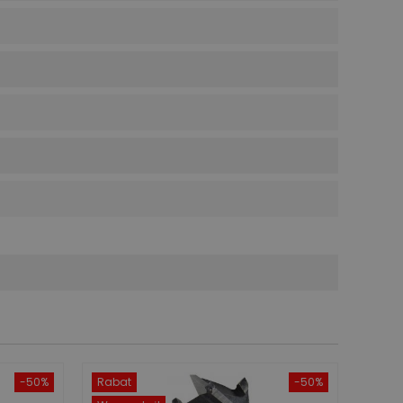
-50%
Rabat
-50%