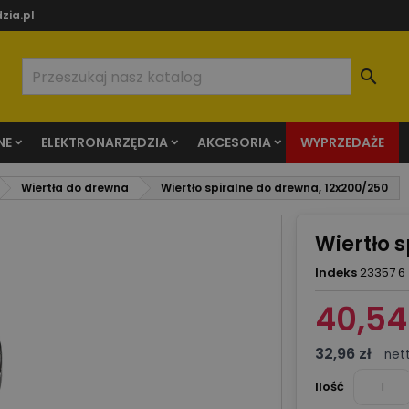
zia.pl

NE
ELEKTRONARZĘDZIA
AKCESORIA
WYPRZEDAŻE
Wiertła do drewna
Wiertło spiralne do drewna, 12x200/250
Wiertło 
Indeks
23357 6
40,54 
32,96 zł
net
Ilość