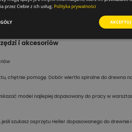
konkretne parametry techniczne i powtarzalność pracy. 
a przez Ciebie z ich usług.
Polityka prywatności
rcenia i obróbki materiałów, dlatego ten produkt dobrze
EGÓŁY
AKCEPTUJ
zędzi i akcesoriów
oriów
u, chętnie pomogę. Dobór wiertło spiralne do drewna najl
kazać model najlepiej dopasowany do pracy w warsztacie
, jeśli szukasz osprzętu Heller dopasowanego do drewnie