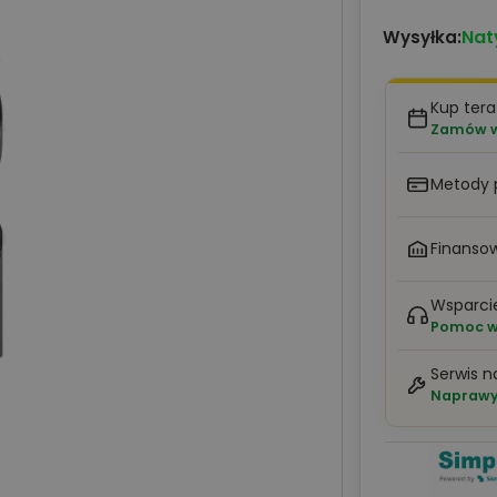
Nat
Wysyłka:
Kup tera
Zamów w 
Metody 
Finansow
Wsparci
Pomoc w 
Serwis n
Naprawy