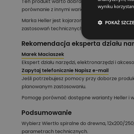
Ten produkt warto dobrać wtedy, gdy liczą się 
wyniku korzystani
porównanie z innymi wariantami.
Marka Heller jest kojarzona z osprzętem do wie
POKAŻ SZCZ
zastosowań technicznych.
Rekomendacja eksperta działu nar
Marek Maciaszek
Ekspert działu narzędzi, elektronarzędzi i akces
Zapytaj telefonicznie
Napisz e-mail
Jeśli potrzebujesz pomocy przy doborze produkt
planowanym zastosowaniu.
Pomogę porównać dostępne warianty Heller i ws
Podsumowanie
Wybierz Wiertło spiralne do drewna, 12x200/250
parametrach technicznych.