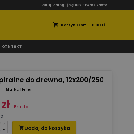
Witaj,
Zaloguj się
lub
Stwórz konto
shopping_cart
Koszyk:
0
szt. - 0,00 zł
KONTAKT
spiralne do drewna, 12x200/250
Marka
Heller
zł
Brutto
to
Dodaj do koszyka
