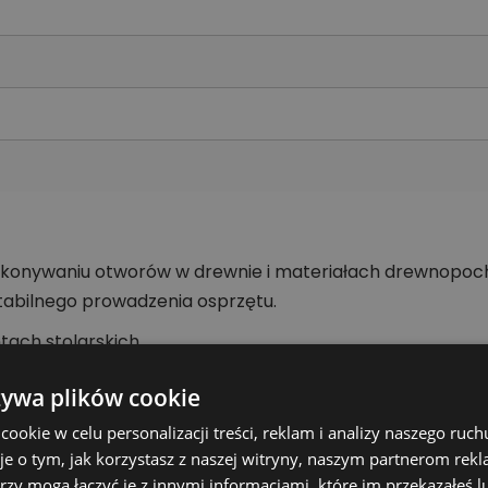
 wykonywaniu otworów w drewnie i materiałach drewnopoc
tabilnego prowadzenia osprzętu.
tach stolarskich.
w pod połączenia.
żywa plików cookie
 serwisu.
okie w celu personalizacji treści, reklam i analizy naszego ru
t
je o tym, jak korzystasz z naszej witryny, naszym partnerom re
rzy mogą łączyć je z innymi informacjami, które im przekazałeś l