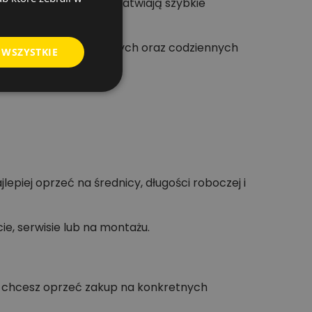
Czytelne oznaczenia ułatwiają szybkie
 pasuje do profesjonalnych oraz codziennych
 WSZYSTKIE
epiej oprzeć na średnicy, długości roboczej i
, serwisie lub na montażu.
 i chcesz oprzeć zakup na konkretnych