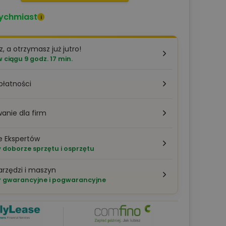
ychmiast
i
z, a otrzymasz już jutro!
ciągu 9 godz. 17 min.
płatności
anie dla firm
e Ekspertów
doborze sprzętu i osprzętu
arzędzi i maszyn
 gwarancyjne i pogwarancyjne