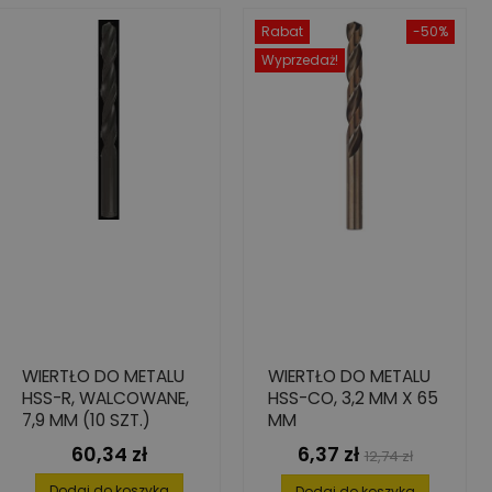
Rabat
-50%
Wyprzedaż!
WIERTŁO DO METALU
WIERTŁO DO METALU
HSS-R, WALCOWANE,
HSS-CO, 3,2 MM X 65
7,9 MM (10 SZT.)
MM
60,34 zł
6,37 zł
Cena
Cena
Cena
12,74 zł
podstawowa
Dodaj do koszyka
Dodaj do koszyka