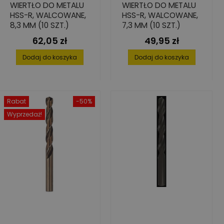
WIERTŁO DO METALU
WIERTŁO DO METALU
HSS-R, WALCOWANE,
HSS-R, WALCOWANE,
8,3 MM (10 SZT.)
7,3 MM (10 SZT.)
62,05 zł
49,95 zł
Cena
Cena
Dodaj do koszyka
Dodaj do koszyka
Rabat
-50%
Wyprzedaż!