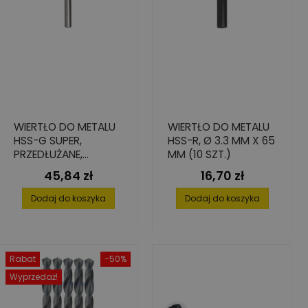
WIERTŁO DO METALU
WIERTŁO DO METALU
HSS-G SUPER,
HSS-R, Ø 3.3 MM X 65
PRZEDŁUŻANE,
MM (10 SZT.)
13X134/205
45,84 zł
16,70 zł
Cena
Cena
Dodaj do koszyka
Dodaj do koszyka
Rabat
-50%
Wyprzedaż!