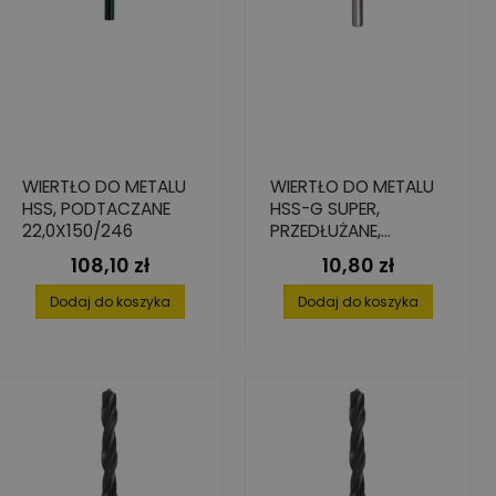
WIERTŁO DO METALU
WIERTŁO DO METALU
HSS, PODTACZANE
HSS-G SUPER,
22,0X150/246
PRZEDŁUŻANE,
4,5X82/126
108,10 zł
10,80 zł
Cena
Cena
Dodaj do koszyka
Dodaj do koszyka