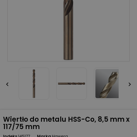


Wiertło do metalu HSS-Co, 8,5 mm x
117/75 mm
Indeks
145177
Marka
Hawera