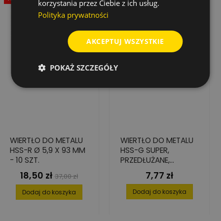
korzystania przez Ciebie z ich usług.
Polityka prywatności
AKCEPTUJ WSZYSTKIE
POKAŻ SZCZEGÓŁY
WIERTŁO DO METALU
WIERTŁO DO METALU
HSS-R Ø 5,9 X 93 MM
HSS-G SUPER,
- 10 SZT.
PRZEDŁUŻANE,
3,3X69/106
18,50 zł
7,77 zł
Cena
Cena
Cena
37,00 zł
podstawowa
Dodaj do koszyka
Dodaj do koszyka