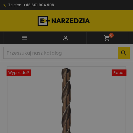
Telefon:
+48 601 904 908
0


shopping_cart

Wyprzedaż!
Rabat