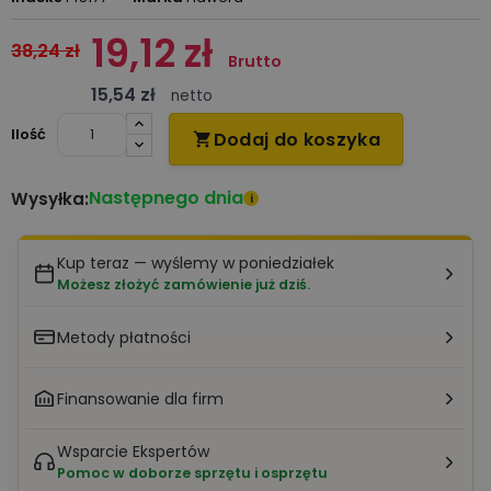
19,12 zł
38,24 zł
Brutto
15,54 zł
netto
Ilość
Dodaj do koszyka

Następnego dnia
Wysyłka:
i
Kup teraz — wyślemy w poniedziałek
Możesz złożyć zamówienie już dziś.
Metody płatności
Finansowanie dla firm
Wsparcie Ekspertów
Pomoc w doborze sprzętu i osprzętu