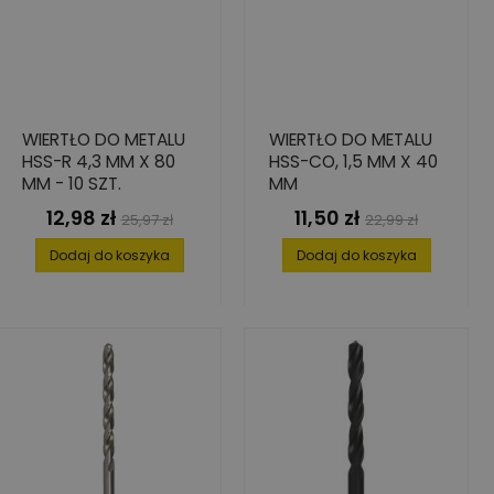
WIERTŁO DO METALU
WIERTŁO DO METALU
HSS-R 4,3 MM X 80
HSS-CO, 1,5 MM X 40
MM - 10 SZT.
MM
12,98 zł
11,50 zł
Cena
Cena
Cena
Cena
25,97 zł
22,99 zł
podstawowa
podstawowa
Dodaj do koszyka
Dodaj do koszyka