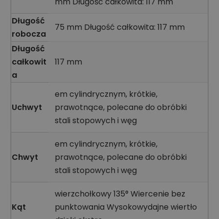
mm Długość całkowita: 117 mm
Długość
75 mm Długość całkowita: 117 mm
robocza
Długość
całkowit
117 mm
a
em cylindrycznym, krótkie,
Uchwyt
prawotnące, polecane do obróbki
stali stopowych i węg
em cylindrycznym, krótkie,
Chwyt
prawotnące, polecane do obróbki
stali stopowych i węg
wierzchołkowy 135° Wiercenie bez
Kąt
punktowania Wysokowydajne wiertło