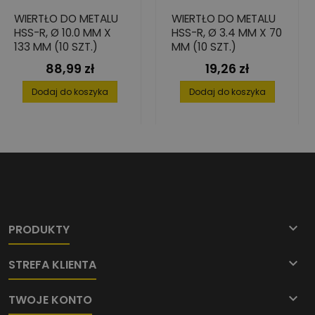
WIERTŁO DO METALU
WIERTŁO DO METALU
HSS-R, Ø 10.0 MM X
HSS-R, Ø 3.4 MM X 70
133 MM (10 SZT.)
MM (10 SZT.)
88,99 zł
19,26 zł
Cena
Cena
Dodaj do koszyka
Dodaj do koszyka

PRODUKTY

STREFA KLIENTA

TWOJE KONTO