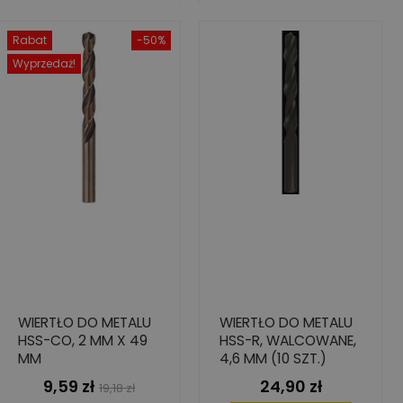
Rabat
-50%
Wyprzedaż!
WIERTŁO DO METALU
WIERTŁO DO METALU
HSS-CO, 2 MM X 49
HSS-R, WALCOWANE,
MM
4,6 MM (10 SZT.)
9,59 zł
24,90 zł
Cena
Cena
Cena
19,18 zł