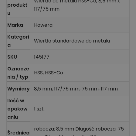
Wiertło do metalu HSS-Co, 8,5 mm x
produkt
117/75 mm
u
Marka
Hawera
Kategori
Wiertła standardowe do metalu
a
SKU
145177
Oznacze
HSS, HSS-Co
nia / typ
Wymiary
8,5 mm, 117/75 mm, 75 mm, 117 mm
Ilość w
opakow
1 szt.
aniu
robocza: 8,5 mm Długość robocza: 75
Średnica