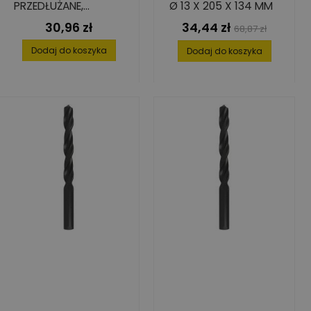
PRZEDŁUŻANE,
Ø 13 X 205 X 134 MM
10,0X121/184
30,96 zł
34,44 zł
Cena
Cena
Cena
68,87 zł
podstawowa
Dodaj do koszyka
Dodaj do koszyka