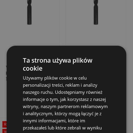
Ta strona używa plików
WIERTŁO DO METALU
WIERTŁO DO METALU
cookie
HSS-R, Ø 7.2 MM X
HSS-R, Ø 8.4 MM X
Używamy plików cookie w celu
109 MM (10 SZT.)
117 MM (10 SZT.)
personalizacji treści, reklam i analizy
49,95 zł
64,44 zł
Cena
Cena
naszego ruchu. Udostępniamy również
Dodaj do koszyka
Dodaj do koszyka
informacje o tym, jak korzystasz z naszej
witryny, naszym partnerom reklamowym
i analitycznym, którzy mogą łączyć je z
innymi informacjami, które im
Rabat
-50%
przekazałeś lub które zebrali w wyniku
Wyprzedaż!