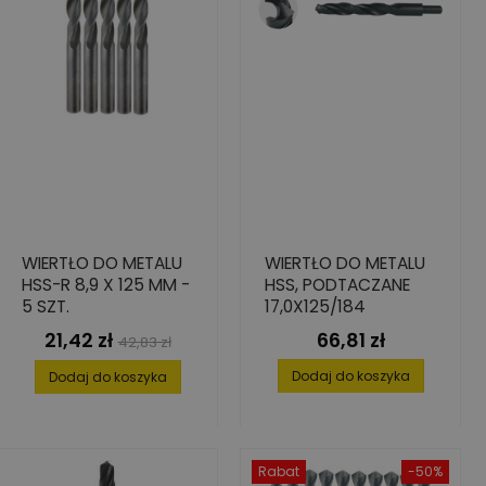
WIERTŁO DO METALU
WIERTŁO DO METALU
HSS-R 8,9 X 125 MM -
HSS, PODTACZANE
5 SZT.
17,0X125/184
21,42 zł
66,81 zł
Cena
Cena
Cena
42,83 zł
podstawowa
Dodaj do koszyka
Dodaj do koszyka
Rabat
-50%