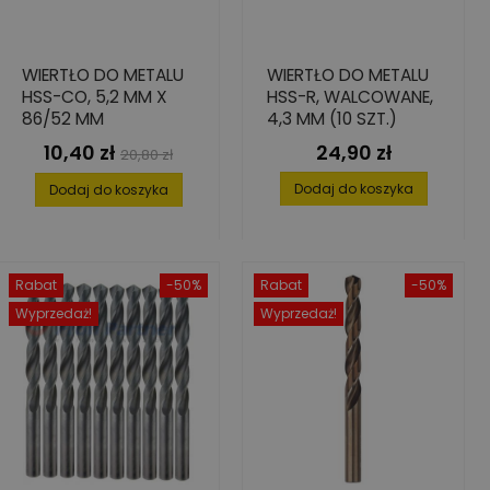
WIERTŁO DO METALU
WIERTŁO DO METALU
HSS-CO, 5,2 MM X
HSS-R, WALCOWANE,
86/52 MM
4,3 MM (10 SZT.)
10,40 zł
24,90 zł
Cena
Cena
Cena
20,80 zł
podstawowa
Dodaj do koszyka
Dodaj do koszyka
Rabat
-50%
Rabat
-50%
Wyprzedaż!
Wyprzedaż!