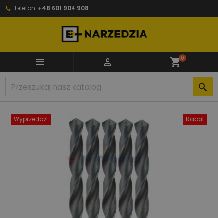
Telefon:
+48 601 904 908
0


shopping_cart

Wyprzedaż!
Rabat