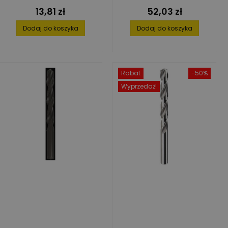
13,81 zł
52,03 zł
Cena
Cena
Dodaj do koszyka
Dodaj do koszyka
Rabat
-50%
Wyprzedaż!