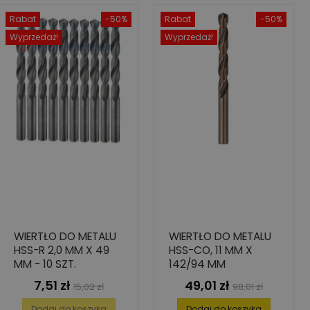
Rabat
-50%
Rabat
-50%
Wyprzedaż!
Wyprzedaż!
WIERTŁO DO METALU
WIERTŁO DO METALU
HSS-R 2,0 MM X 49
HSS-CO, 11 MM X
MM - 10 SZT.
142/94 MM
7,51 zł
49,01 zł
Cena
Cena
Cena
Cena
15,02 zł
98,01 zł
podstawowa
podstawowa
Dodaj do koszyka
Dodaj do koszyka