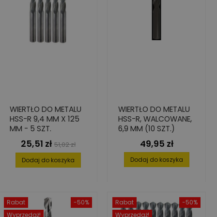
WIERTŁO DO METALU
WIERTŁO DO METALU
HSS-R 9,4 MM X 125
HSS-R, WALCOWANE,
MM - 5 SZT.
6,9 MM (10 SZT.)
25,51 zł
49,95 zł
Cena
Cena
Cena
51,02 zł
podstawowa
Dodaj do koszyka
Dodaj do koszyka
Rabat
-50%
Rabat
-50%
Wyprzedaż!
Wyprzedaż!