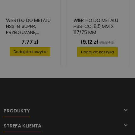
WIERTŁO DO METALU
WIERTŁO DO METALU
HSS-G SUPER,
HSS-CO, 8,5 MM X
PRZEDŁUŻANE,
117/75 MM
3,2X69/106
7,77 zł
19,12 zł
Cena
Cena
Cena
38,24 zł
podstawowa
Dodaj do koszyka
Dodaj do koszyka

PRODUKTY

STREFA KLIENTA