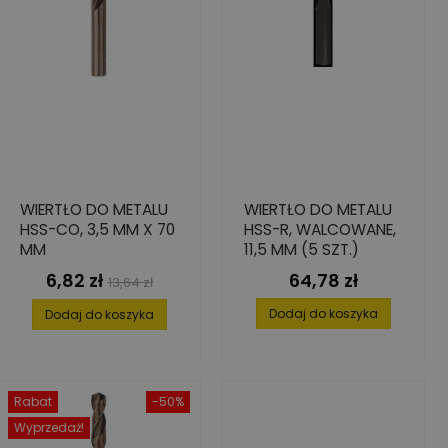
WIERTŁO DO METALU
WIERTŁO DO METALU
HSS-CO, 3,5 MM X 70
HSS-R, WALCOWANE,
MM
11,5 MM (5 SZT.)
6,82 zł
64,78 zł
Cena
Cena
Cena
13,64 zł
podstawowa
Dodaj do koszyka
Dodaj do koszyka
Rabat
-50%
Wyprzedaż!