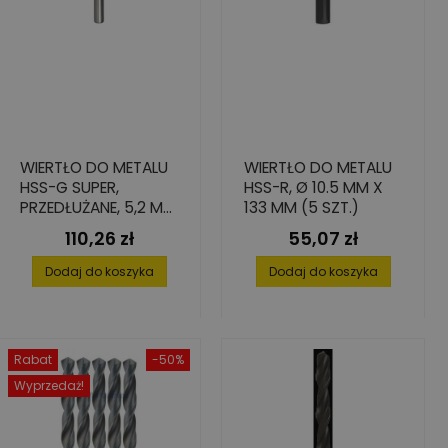
WIERTŁO DO METALU
WIERTŁO DO METALU
HSS-G SUPER,
HSS-R, Ø 10.5 MM X
PRZEDŁUŻANE, 5,2 MM
133 MM (5 SZT.)
(10 SZT.)
110,26 zł
55,07 zł
Cena
Cena
Dodaj do koszyka
Dodaj do koszyka
Rabat
-50%
Wyprzedaż!