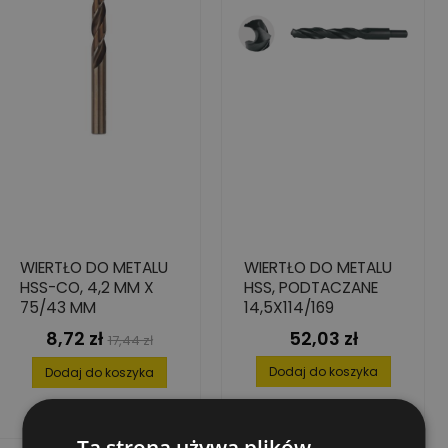
WIERTŁO DO METALU
WIERTŁO DO METALU
HSS-CO, 4,2 MM X
HSS, PODTACZANE
75/43 MM
14,5X114/169
8,72 zł
52,03 zł
Cena
Cena
Cena
17,44 zł
podstawowa
Dodaj do koszyka
Dodaj do koszyka
Ta strona używa plików