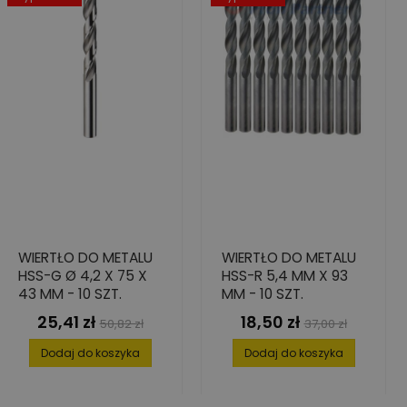
WIERTŁO DO METALU
WIERTŁO DO METALU
HSS-G Ø 4,2 X 75 X
HSS-R 5,4 MM X 93
43 MM - 10 SZT.
MM - 10 SZT.
25,41 zł
18,50 zł
Cena
Cena
Cena
Cena
50,82 zł
37,00 zł
podstawowa
podstawowa
Dodaj do koszyka
Dodaj do koszyka