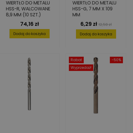
WIERTŁO DO METALU
WIERTŁO DO METALU
HSS-R, WALCOWANE
HSS-G, 7 MM X 109
8,9 MM (10 SZT.)
MM
74,16 zł
6,29 zł
Cena
Cena
Cena
12,58 zł
podstawowa
Dodaj do koszyka
Dodaj do koszyka
Rabat
-50%
Wyprzedaż!