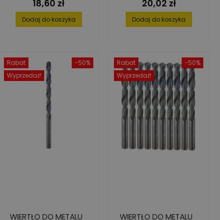
18,60 zł
20,02 zł
Cena
Cena
Dodaj do koszyka
Dodaj do koszyka
Rabat
-50%
Rabat
-50%
Wyprzedaż!
Wyprzedaż!
WIERTŁO DO METALU
WIERTŁO DO METALU