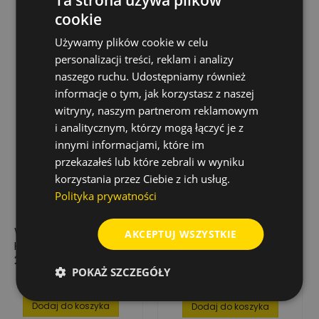
Rabat
-60%
cookie
Używamy plików cookie w celu
personalizacji treści, reklam i analizy
naszego ruchu. Udostępniamy również
informacje o tym, jak korzystasz z naszej
witryny, naszym partnerom reklamowym
i analitycznym, którzy mogą łączyć je z
innymi informacjami, które im
przekazałeś lub które zebrali w wyniku
korzystania przez Ciebie z ich usług.
Polityka prywatności
WIERTŁO DO METALU
ZESTAW WIERTEŁ
AKCEPTUJ WSZYSTKIE
HSS-R, WALCOWANE,
MAGNA SIDEWINDER
2,2 MM (10 SZT.)
HSS-G DIN 338 2-8
POKAŻ SZCZEGÓŁY
MM 6 SZT.
13,81 zł
25,40 zł
Cena
Cena
Cena
63,49 zł
podstawowa
Dodaj do koszyka
Dodaj do koszyka