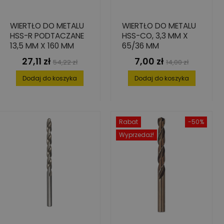
WIERTŁO DO METALU
WIERTŁO DO METALU
HSS-R PODTACZANE
HSS-CO, 3,3 MM X
13,5 MM X 160 MM
65/36 MM
27,11 zł
7,00 zł
Cena
Cena
Cena
Cena
54,22 zł
14,00 zł
podstawowa
podstawowa
Dodaj do koszyka
Dodaj do koszyka
Rabat
-50%
Wyprzedaż!