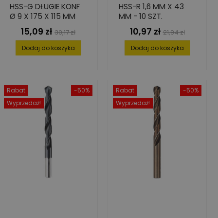
HSS-G DŁUGIE KONF
HSS-R 1,6 MM X 43
Ø 9 X 175 X 115 MM
MM - 10 SZT.
15,09 zł
10,97 zł
Cena
Cena
Cena
Cena
30,17 zł
21,94 zł
podstawowa
podstawowa
Dodaj do koszyka
Dodaj do koszyka
Rabat
-50%
Rabat
-50%
Wyprzedaż!
Wyprzedaż!