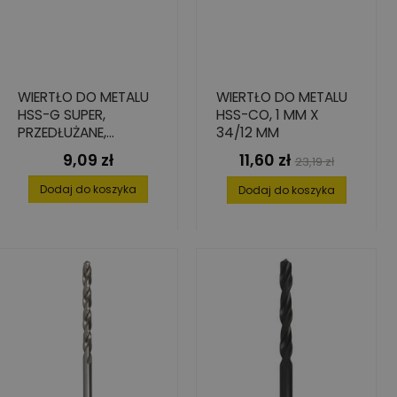
WIERTŁO DO METALU
WIERTŁO DO METALU
HSS-G SUPER,
HSS-CO, 1 MM X
PRZEDŁUŻANE,
34/12 MM
4,2X78/119
9,09 zł
11,60 zł
Cena
Cena
Cena
23,19 zł
podstawowa
Dodaj do koszyka
Dodaj do koszyka