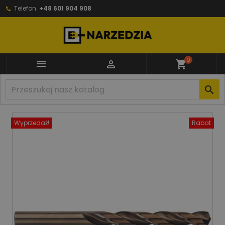
Telefon:
+48 601 904 908
0


shopping_cart

Wyprzedaż!
Rabat