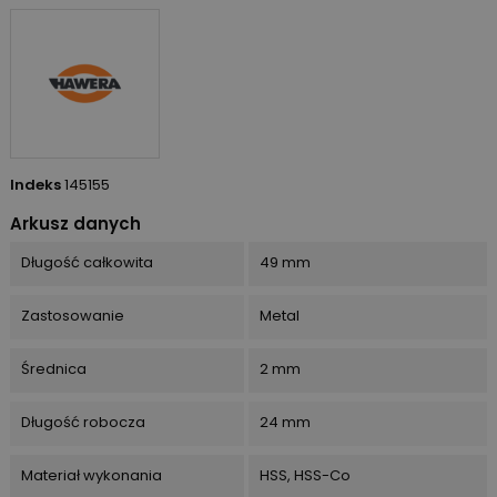
Indeks
145155
Arkusz danych
Długość całkowita
49 mm
Zastosowanie
Metal
Średnica
2 mm
Długość robocza
24 mm
Materiał wykonania
HSS, HSS-Co