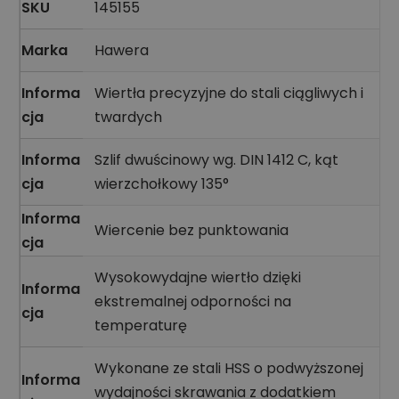
SKU
145155
Marka
Hawera
Informa
Wiertła precyzyjne do stali ciągliwych i
cja
twardych
Informa
Szlif dwuścinowy wg. DIN 1412 C, kąt
cja
wierzchołkowy 135°
Informa
Wiercenie bez punktowania
cja
Wysokowydajne wiertło dzięki
Informa
ekstremalnej odporności na
cja
temperaturę
Wykonane ze stali HSS o podwyższonej
Informa
wydajności skrawania z dodatkiem