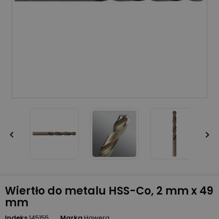


Wiertło do metalu HSS-Co, 2 mm x 49
mm
Indeks
145155
Marka
Hawera