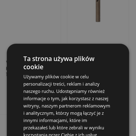
Ta strona używa plików
WIERTŁO DO METALU
WIERTŁO DO METALU
cookie
HSS, PODTACZANE
HSS-CO Ø 2 X 49 MM
17,0X125/184
- 10 SZT.
Używamy plików cookie w celu
66,81 zł
56,57 zł
Cena
Cena
Cena
personalizacji treści, reklam i analizy
113,14 zł
naszego ruchu. Udostępniamy również
podstawowa
Dodaj do koszyka
Dodaj do koszyka
informacje o tym, jak korzystasz z naszej
witryny, naszym partnerom reklamowym
i analitycznym, którzy mogą łączyć je z
innymi informacjami, które im
przekazałeś lub które zebrali w wyniku
korzystania przez Ciebie z ich usług.