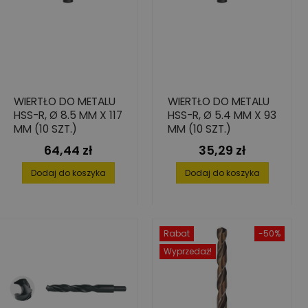
WIERTŁO DO METALU
WIERTŁO DO METALU
HSS-R, Ø 8.5 MM X 117
HSS-R, Ø 5.4 MM X 93
MM (10 SZT.)
MM (10 SZT.)
64,44 zł
35,29 zł
Cena
Cena
Dodaj do koszyka
Dodaj do koszyka
Rabat
-50%
Wyprzedaż!