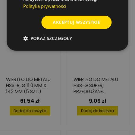
Polityka prywatności
AKCEPTUJ WSZYSTKIE
POKAŻ SZCZEGÓŁY
WIERTŁO DO METALU
WIERTŁO DO METALU
HSS-R, Ø 11.0 MM X
HSS-G SUPER,
142 MM (5 SZT.)
PRZEDŁUŻANE,
4,2X78/119
61,54 zł
9,09 zł
Cena
Cena
Dodaj do koszyka
Dodaj do koszyka