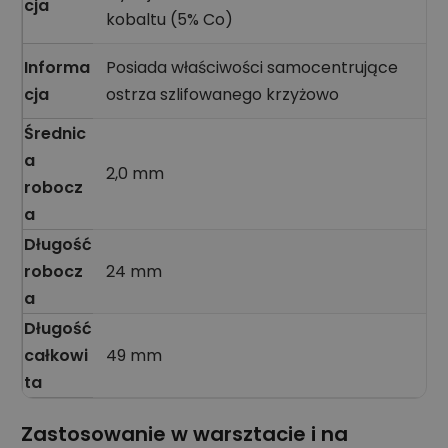
cja
kobaltu (5% Co)
Informa
Posiada właściwości samocentrujące
cja
ostrza szlifowanego krzyżowo
Średnic
a
2,0 mm
robocz
a
Długość
robocz
24 mm
a
Długość
całkowi
49 mm
ta
Zastosowanie w warsztacie i na