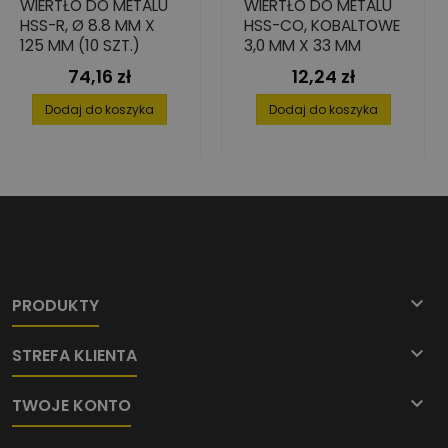
WIERTŁO DO METALU
WIERTŁO DO METALU
HSS-R, Ø 8.8 MM X
HSS-CO, KOBALTOWE
125 MM (10 SZT.)
3,0 MM X 33 MM
74,16 zł
12,24 zł
Cena
Cena
Dodaj do koszyka
Dodaj do koszyka

PRODUKTY

STREFA KLIENTA

TWOJE KONTO