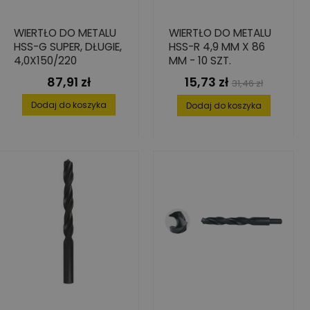
WIERTŁO DO METALU
WIERTŁO DO METALU
HSS-G SUPER, DŁUGIE,
HSS-R 4,9 MM X 86
4,0X150/220
MM - 10 SZT.
87,91 zł
15,73 zł
Cena
Cena
Cena
31,46 zł
podstawowa
Dodaj do koszyka
Dodaj do koszyka