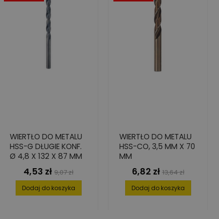
WIERTŁO DO METALU
WIERTŁO DO METALU
HSS-G DŁUGIE KONF.
HSS-CO, 3,5 MM X 70
Ø 4,8 X 132 X 87 MM
MM
4,53 zł
6,82 zł
Cena
Cena
Cena
Cena
9,07 zł
13,64 zł
podstawowa
podstawowa
Dodaj do koszyka
Dodaj do koszyka