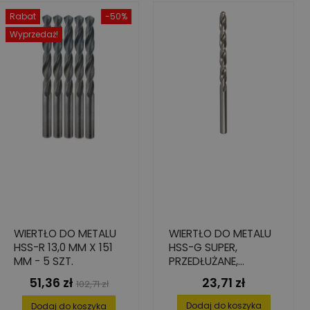
Rabat
-50%
Wyprzedaż!
WIERTŁO DO METALU
WIERTŁO DO METALU
HSS-R 13,0 MM X 151
HSS-G SUPER,
MM - 5 SZT.
PRZEDŁUŻANE,
8,0X109/165
51,36 zł
23,71 zł
Cena
Cena
Cena
102,71 zł
podstawowa
Dodaj do koszyka
Dodaj do koszyka