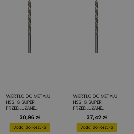
WIERTŁO DO METALU
WIERTŁO DO METALU
HSS-G SUPER,
HSS-G SUPER,
PRZEDŁUŻANE,
PRZEDŁUŻANE,
10,0X121/184
11,0X128/195
30,96 zł
37,42 zł
Cena
Cena
Dodaj do koszyka
Dodaj do koszyka