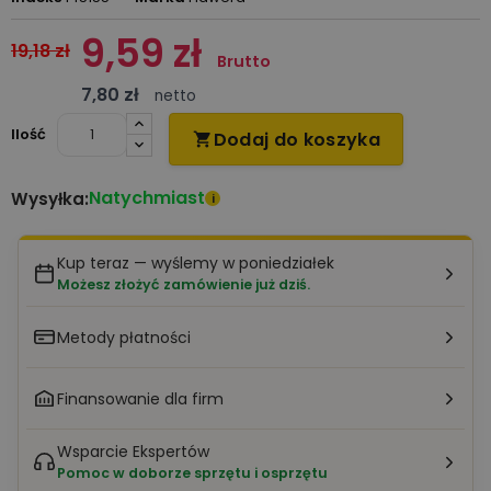
9,59 zł
19,18 zł
Brutto
7,80 zł
netto
Ilość
Dodaj do koszyka

Natychmiast
Wysyłka:
i
Kup teraz — wyślemy w poniedziałek
Możesz złożyć zamówienie już dziś.
Metody płatności
Finansowanie dla firm
Wsparcie Ekspertów
Pomoc w doborze sprzętu i osprzętu