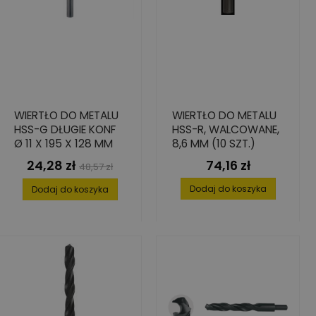
WIERTŁO DO METALU
WIERTŁO DO METALU
HSS-G DŁUGIE KONF
HSS-R, WALCOWANE,
Ø 11 X 195 X 128 MM
8,6 MM (10 SZT.)
24,28 zł
74,16 zł
Cena
Cena
Cena
48,57 zł
podstawowa
Dodaj do koszyka
Dodaj do koszyka