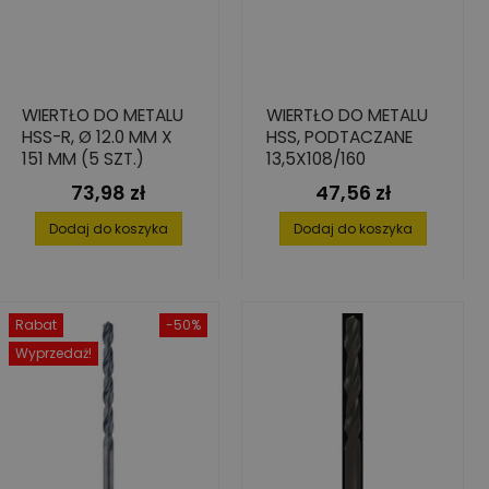
WIERTŁO DO METALU
WIERTŁO DO METALU
HSS-R, Ø 12.0 MM X
HSS, PODTACZANE
151 MM (5 SZT.)
13,5X108/160
73,98 zł
47,56 zł
Cena
Cena
Dodaj do koszyka
Dodaj do koszyka
Rabat
-50%
Wyprzedaż!