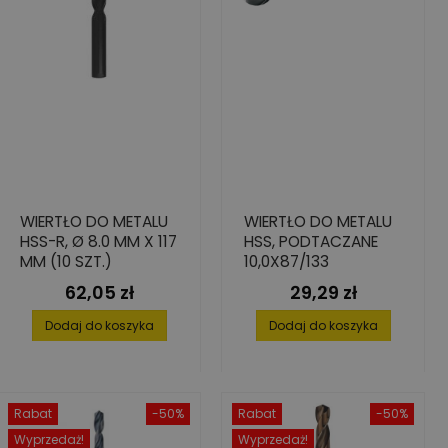
WIERTŁO DO METALU
WIERTŁO DO METALU
HSS-R, Ø 8.0 MM X 117
HSS, PODTACZANE
MM (10 SZT.)
10,0X87/133
62,05 zł
29,29 zł
Cena
Cena
Dodaj do koszyka
Dodaj do koszyka
Rabat
-50%
Rabat
-50%
Wyprzedaż!
Wyprzedaż!