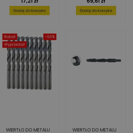
17,21 zł
69,61 zł
Cena
Cena
Dodaj do koszyka
Dodaj do koszyka
Rabat
-50%
Wyprzedaż!
WIERTŁO DO METALU
WIERTŁO DO METALU