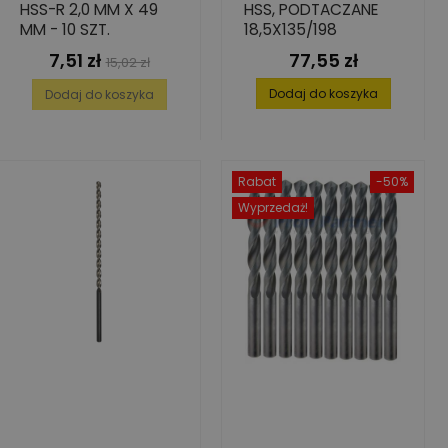
HSS-R 2,0 MM X 49
HSS, PODTACZANE
MM - 10 SZT.
18,5X135/198
7,51 zł
77,55 zł
Cena
Cena
Cena
15,02 zł
podstawowa
Dodaj do koszyka
Dodaj do koszyka
Rabat
-50%
Wyprzedaż!