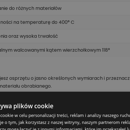
nie do różnych materiałów
rności na temperaturę do 400° C
nia oraz wysoka trwałość
iralnym walcowanymi kątem wierzchołkowym 118°
jesz osprzętu o jasno określonych wymiarach i przeznac
ateriału obrabianego.
1,9 mm x 46 mm 10 szt. szczególnie istotne jest dopasow
 narzędzie może pracować stabilnie, a efekt obróbki bę
żywa plików cookie
okie w celu personalizacji treści, reklam i analizy naszego ru
kt
je o tym, jak korzystasz z naszej witryny, naszym partnerom re
wnanie wariantów.
rzy mogą łączyć je z innymi informacjami, które im przekazałeś l