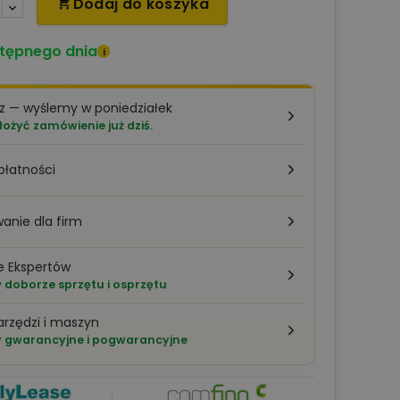
Dodaj do koszyka

tępnego dnia
i
z — wyślemy w poniedziałek
łożyć zamówienie już dziś.
płatności
anie dla firm
e Ekspertów
doborze sprzętu i osprzętu
arzędzi i maszyn
 gwarancyjne i pogwarancyjne