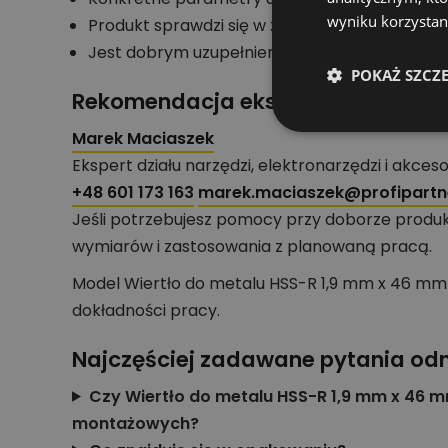
wyniku korzystani
Produkt sprawdzi się w zadaniach typowych d
Jest dobrym uzupełnieniem wyposażenia warsz
POKAŻ SZCZ
Rekomendacja eksperta działu nar
Marek Maciaszek
Ekspert działu narzędzi, elektronarzędzi i akces
+48 601 173 163
marek.maciaszek@profipartne
Jeśli potrzebujesz pomocy przy doborze produk
wymiarów i zastosowania z planowaną pracą.
Model Wiertło do metalu HSS-R 1,9 mm x 46 mm 
dokładności pracy.
Najczęściej zadawane pytania od
Czy Wiertło do metalu HSS-R 1,9 mm x 46 mm
montażowych?