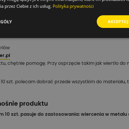
a przez Ciebie z ich usług.
Polityka prywatności
la grupy Wiertła standardowe do metalu.
tatu, serwisu lub ekipy montażowej.
EGÓŁY
AKCEPTUJ
zędzi i akcesoriów
oriów
r.pl
tu, chętnie pomogę. Przy osprzęcie takim jak wiertło do
10 szt. polecam dobrać przede wszystkim do materiału, 
nośnie produktu
 10 szt. pasuje do zastosowania: wiercenia w metalu 