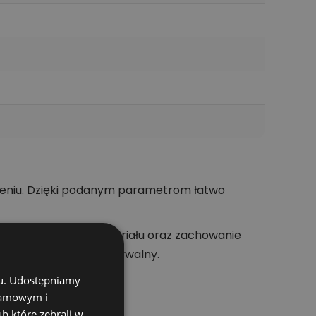
zeniu. Dzięki podanym parametrom łatwo
anie osprzętu do materiału oraz zachowanie
dzie bardziej przewidywalny.
chu. Udostępniamy
klamowym i
ub które zebrali w