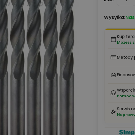
Nas
Wysyłka:
Kup tera
Możesz z
Metody 
Finansow
Wsparci
Pomoc w 
Serwis n
Naprawy