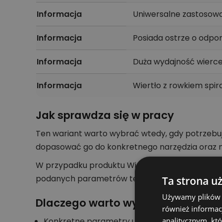
Informacja
Uniwersalne zastosowa
Informacja
Posiada ostrze o odpo
Informacja
Duża wydajność wierce
Informacja
Wiertło z rowkiem sp
Jak sprawdza się w pracy
Ten wariant warto wybrać wtedy, gdy potrzebu
dopasować go do konkretnego narzędzia oraz m
W przypadku produktu Wiertło do metalu HSS-R 
podanych parametrów technicznych. Dzięki temu
Ta strona u
Używamy plików co
Dlaczego warto wybrać ten produ
również informac
Konkretne parametry ułatwiają szybkie poró
analitycznym, któ