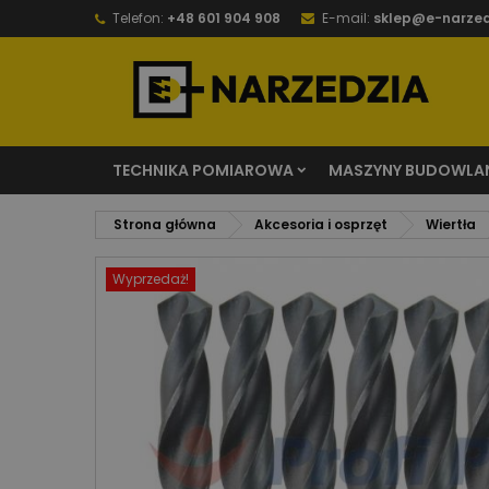
Telefon:
+48 601 904 908
E-mail:
sklep@e-narzed
TECHNIKA POMIAROWA
MASZYNY BUDOWLA
Strona główna
Akcesoria i osprzęt
Wiertła
Wyprzedaż!