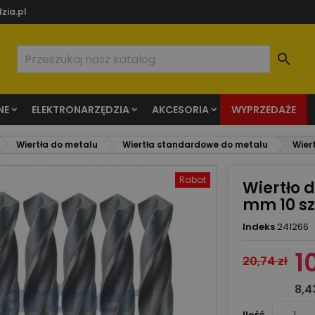
zia.pl

NE
ELEKTRONARZĘDZIA
AKCESORIA
WYPRZEDAŻE
Wiertła do metalu
Wiertła standardowe do metalu
Wier
Rabat
Wiertło 
mm 10 sz
Indeks
241266
1
20,74 zł
8,4
Ilość