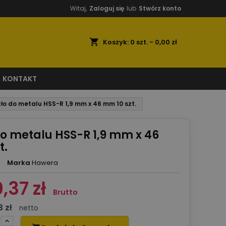
Witaj,
Zaloguj się
lub
Stwórz konto
shopping_cart
Koszyk:
0
szt. - 0,00 zł
KONTAKT
tło do metalu HSS-R 1,9 mm x 46 mm 10 szt.
do metalu HSS-R 1,9 mm x 46
t.
Marka
Hawera
0,37 zł
Brutto
3 zł
netto