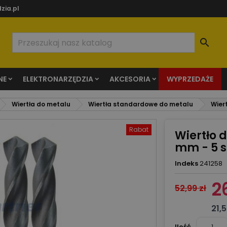
zia.pl

NE
ELEKTRONARZĘDZIA
AKCESORIA
WYPRZEDAŻE
Wiertła do metalu
Wiertła standardowe do metalu
Wier
Rabat
Wiertło 
mm - 5 s
Indeks
241258
2
52,99 zł
21,5
Ilość