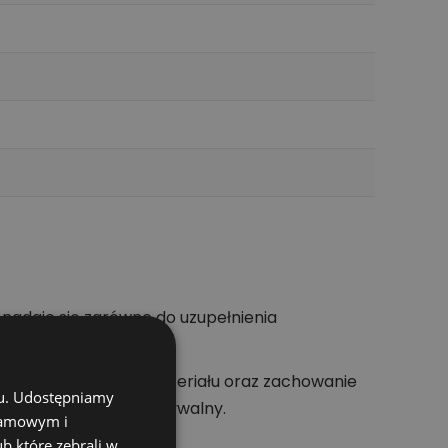
 nadaje się zarówno do uzupełnienia
owanie osprzętu do materiału oraz zachowanie
chu. Udostępniamy
dzie bardziej przewidywalny.
klamowym i
ub które zebrali w