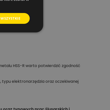
 WSZYSTKIE
 metalu HSS-R warto potwierdzić zgodność
 typu elektronarzędzia oraz oczekiwanej
u oraz typowych prac ślusarskich i