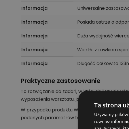
Informacja
Uniwersalne zastosowa
Informacja
Posiada ostrze o odpo
Informacja
Duża wydajność wierce
Informacja
Wiertło z rowkiem sp
Informacja
Długość całkowita 13
Praktyczne zastosowanie
To rozwiązanie do zadań, w których liczy się wł
wyposażenia warsztatu, jak i do pracy ekip mo
Ta strona u
W przypadku produktu Wiertło do metalu HSS-R 
Używamy plików co
podanych parametrów technicznych. Dzięki temu
również informac
analitycznym, któ