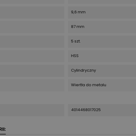
9,6 mm
87 mm
5 szt.
HSS
Cylindryczny
Wiertła do metalu
4014468017025
II: