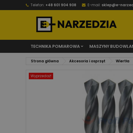
Telefon:
+48 601 904 908
E-mail:
sklep@e-narzed
TECHNIKA POMIAROWA
MASZYNY BUDOWLA
Strona główna
Akcesoria i osprzęt
Wiertła
Wyprzedaż!