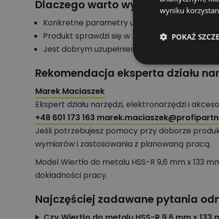
Dlaczego warto wybrać ten produ
wyniku korzystani
Konkretne parametry ułatwiają szybkie poró
Produkt sprawdzi się w zadaniach typowych d
POKAŻ SZCZ
Jest dobrym uzupełnieniem wyposażenia warsz
Rekomendacja eksperta działu nar
Marek Maciaszek
Ekspert działu narzędzi, elektronarzędzi i akces
+48 601 173 163
marek.maciaszek@profipartne
Jeśli potrzebujesz pomocy przy doborze produk
wymiarów i zastosowania z planowaną pracą.
Model Wiertło do metalu HSS-R 9,6 mm x 133 mm
dokładności pracy.
Najczęściej zadawane pytania od
Czy Wiertło do metalu HSS-R 9,6 mm x 133 m