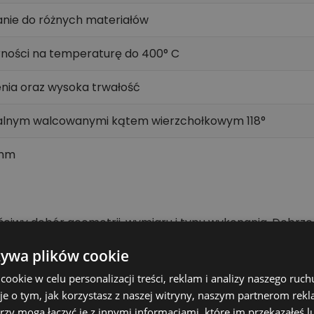
nie do różnych materiałów
rności na temperaturę do 400° C
nia oraz wysoka trwałość
iralnym walcowanymi kątem wierzchołkowym 118°
3mm
aściwy dobór geometrii, wymiaru i typu wykonania. Dobrze
ntażowych.
żywa plików cookie
9,6 mm x 133 mm - 5 szt. szczególnie istotne jest dopas
okie w celu personalizacji treści, reklam i analizy naszego ru
 narzędzie może pracować stabilnie, a efekt obróbki bę
je o tym, jak korzystasz z naszej witryny, naszym partnerom re
rzy mogą łączyć je z innymi informacjami, które im przekazałeś l