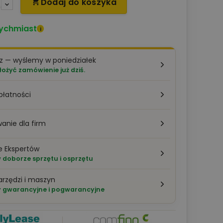
Dodaj do koszyka

ychmiast
i
z — wyślemy w poniedziałek
łożyć zamówienie już dziś.
płatności
anie dla firm
e Ekspertów
doborze sprzętu i osprzętu
arzędzi i maszyn
 gwarancyjne i pogwarancyjne