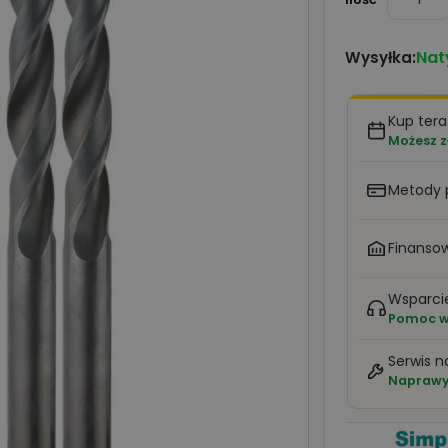
Nat
Wysyłka:
Kup tera
Możesz z
Metody 
Finansow
Wsparci
Pomoc w 
Serwis n
Naprawy