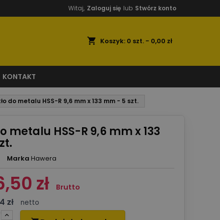
Witaj,
Zaloguj się
lub
Stwórz konto
shopping_cart
Koszyk:
0
szt. - 0,00 zł
KONTAKT
tło do metalu HSS-R 9,6 mm x 133 mm - 5 szt.
do metalu HSS-R 9,6 mm x 133
zt.
Marka
Hawera
6,50 zł
Brutto
4 zł
netto