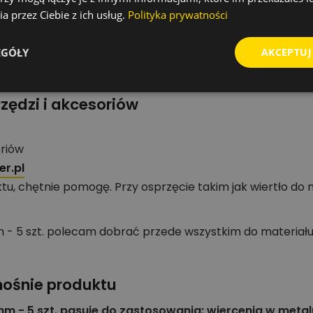
kt
a przez Ciebie z ich usług.
Polityka prywatności
wnanie wariantów.
la grupy Wiertła standardowe do metalu.
EGÓŁY
AKCEPTUJ
tatu, serwisu lub ekipy montażowej.
zędzi i akcesoriów
oriów
r.pl
tu, chętnie pomogę. Przy osprzęcie takim jak wiertło do
 - 5 szt. polecam dobrać przede wszystkim do materiału,
nośnie produktu
m - 5 szt. pasuje do zastosowania: wiercenia w metal