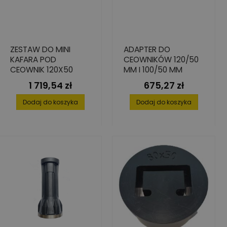
ZESTAW DO MINI
ADAPTER DO
KAFARA POD
CEOWNIKÓW 120/50
CEOWNIK 120X50
MM I 100/50 MM
1 719,54 zł
675,27 zł
Cena
Cena
Dodaj do koszyka
Dodaj do koszyka