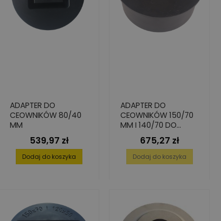
ADAPTER DO
ADAPTER DO
CEOWNIKÓW 80/40
CEOWNIKÓW 150/70
MM
MM I 140/70 DO
KIELICHA 180 MM
539,97 zł
675,27 zł
Cena
Cena
Dodaj do koszyka
Dodaj do koszyka