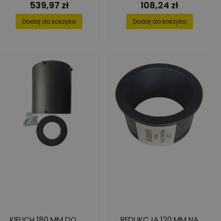
539,97 zł
108,24 zł
Cena
Cena
Dodaj do koszyka
Dodaj do koszyka
KIELICH 180 MM DO
REDUKCJA 120 MM NA