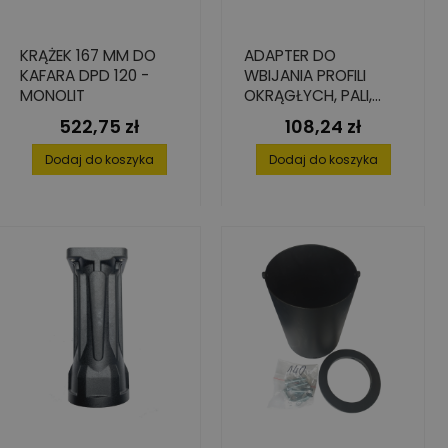
KRĄŻEK 167 MM DO
ADAPTER DO
KAFARA DPD 120 -
WBIJANIA PROFILI
MONOLIT
OKRĄGŁYCH, PALI,
SŁUPKÓW 20-45 MM
522,75 zł
108,24 zł
Cena
Cena
DO KAFARA DPD-100
Dodaj do koszyka
Dodaj do koszyka