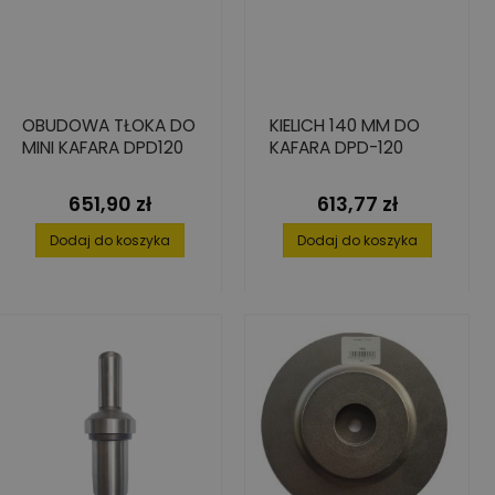
OBUDOWA TŁOKA DO
KIELICH 140 MM DO
MINI KAFARA DPD120
KAFARA DPD-120
651,90 zł
613,77 zł
Cena
Cena
Dodaj do koszyka
Dodaj do koszyka