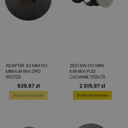
ADAPTER 42 MM DO
ZESTAW DO MINI
MINI KAFARA DPD
KAFARA POD
100/120
CEOWNIK 150X70
539,97 zł
2 015,97 zł
Cena
Cena
Dodaj do koszyka
Dodaj do koszyka