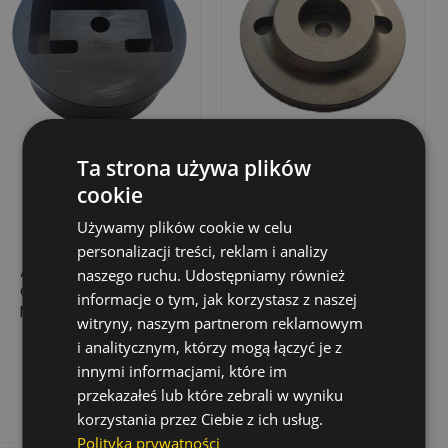
Ta strona używa plików
cookie
Używamy plików cookie w celu
personalizacji treści, reklam i analizy
ADAPTER DO
KRĄŻEK 118 MM DO
naszego ruchu. Udostępniamy również
CEOWNIKÓW 150/70
KAFARA DPD 100/120
informacje o tym, jak korzystasz z naszej
MM I 120/50 DO
witryny, naszym partnerom reklamowym
KIELICHA 180 MM
675,27 zł
364,08 zł
Cena
Cena
i analitycznym, którzy mogą łączyć je z
innymi informacjami, które im
Dodaj do koszyka
Dodaj do koszyka
przekazałeś lub które zebrali w wyniku
korzystania przez Ciebie z ich usług.
Polityka prywatności