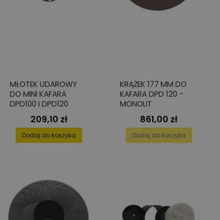
MŁOTEK UDAROWY
KRĄŻEK 177 MM DO
DO MINI KAFARA
KAFARA DPD 120 -
DPD100 I DPD120
MONOLIT
209,10 zł
861,00 zł
Cena
Cena
Dodaj do koszyka
Dodaj do koszyka