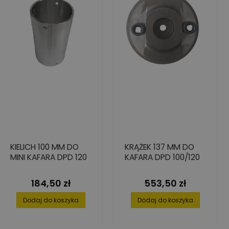
KIELICH 100 MM DO
KRĄŻEK 137 MM DO
MINI KAFARA DPD 120
KAFARA DPD 100/120
184,50 zł
553,50 zł
Cena
Cena
Dodaj do koszyka
Dodaj do koszyka