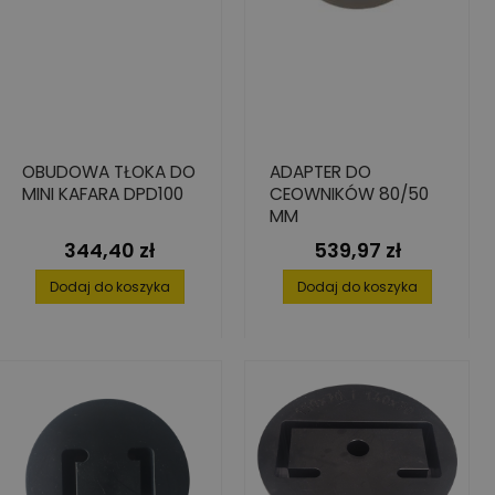
OBUDOWA TŁOKA DO
ADAPTER DO
MINI KAFARA DPD100
CEOWNIKÓW 80/50
MM
344,40 zł
539,97 zł
Cena
Cena
Dodaj do koszyka
Dodaj do koszyka