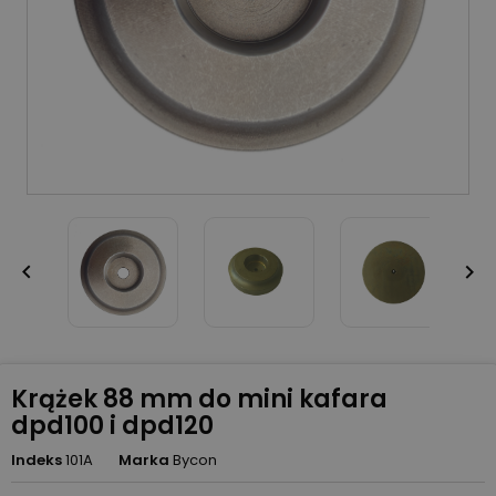


Krążek 88 mm do mini kafara
dpd100 i dpd120
Indeks
101A
Marka
Bycon