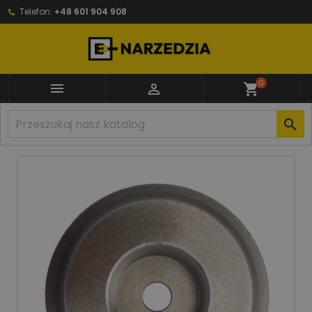
Telefon:
+48 601 904 908
0


shopping_cart
